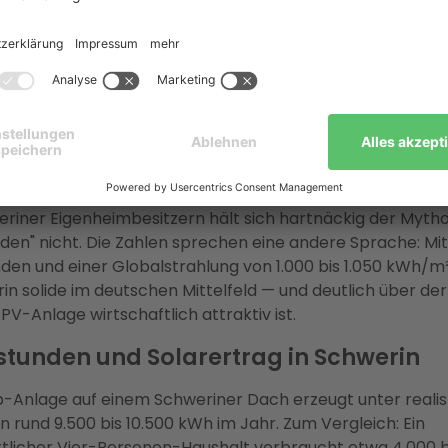
eberater — übernimmt Planung, Netzanmeldung bei der
sellschaft Schwerin und den KfW-Förderprozess mit
eisgarantie. Über 37.000 erfolgreiche Projekte belegen d
ung.
sich Photovoltaik in Schwerin? 
n
riner Eigenheimbesitzern hält sich hartnäckig der Mytho
rden" nicht. Die Zahlen sprechen eine andere Sprache: Mit
en und einer Globalstrahlung von 1.000 bis 1.050 kWh/m
rin solide im deutschen Mittelfeld — und deutlich über der
PV-Anlage wirtschaftlich attraktiv ist.
tunden und Solarertrag in Schwerin
-Anlage auf einem Schweriner Dach erzeugt unter realis
 rund 9.500 bis 10.500 kWh im Jahr. Zum Vergleich: Ein
tlicher Vier-Personen-Haushalt verbraucht etwa 4.000 b