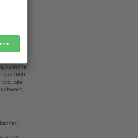
ie
Die
s, PV lohne
 rund 1.690
² pro Jahr
 Schwelle,
tischen
is 5.000