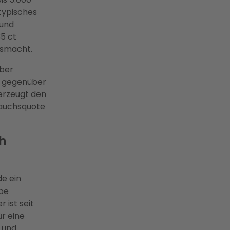
 typisches
 und
5 ct
usmacht.
über
t gegenüber
 erzeugt den
rauchsquote
ch
de
ein
obe
 ist seit
ür eine
 und