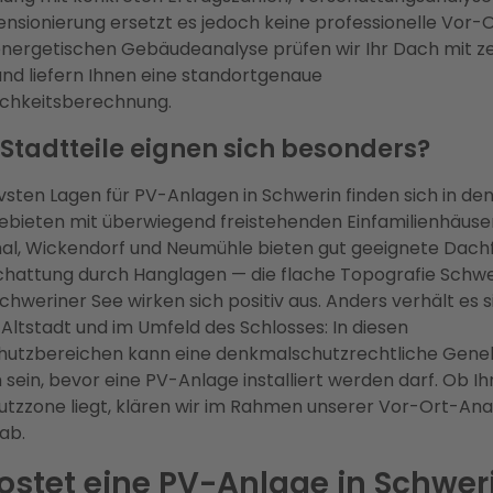
sionierung ersetzt es jedoch keine professionelle Vor-
energetischen Gebäudeanalyse prüfen wir Ihr Dach mit zer
nd liefern Ihnen eine standortgenaue
ichkeitsberechnung.
Stadtteile eignen sich besonders?
ivsten Lagen für PV-Anlagen in Schwerin finden sich in de
bieten mit überwiegend freistehenden Einfamilienhäuse
hal, Wickendorf und Neumühle bieten gut geeignete Dach
hattung durch Hanglagen — die flache Topografie Schwe
hweriner See wirken sich positiv aus. Anders verhält es si
Altstadt und im Umfeld des Schlosses: In diesen
utzbereichen kann eine denkmalschutzrechtliche Gen
h sein, bevor eine PV-Anlage installiert werden darf. Ob 
hutzzone liegt, klären wir im Rahmen unserer Vor-Ort-Ana
ab.
stet eine PV-Anlage in Schwer