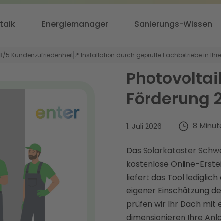
taik
Energiemanager
Sanierungs-Wissen
,8/5 Kundenzufriedenheit
📍 Installation durch geprüfte Fachbetriebe in Ihr
Photovoltai
Förderung 
8
Minut
1. Juli 2026
Das
Solarkataster Schw
kostenlose Online-Erste
liefert das Tool lediglic
eigener Einschätzung de
prüfen wir Ihr Dach mit
dimensionieren Ihre An