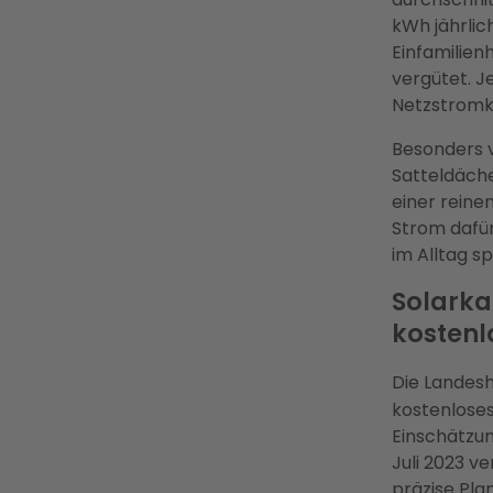
kWh jährlic
Einfamilien
vergütet. J
Netzstromk
Besonders v
Satteldäche
einer reine
Strom dafü
im Alltag s
Solarka
kostenl
Die Landesh
kostenloses
Einschätzun
Juli 2023 v
präzise Pla