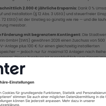
chnittlich 2.000 € jährliche Ersparnis:
Dank 0 % Umsa
uf und Installation (§ 12 Abs. 3 UStG) und steuerfreier Ein
r. 72 EStG) ist der Einstieg so günstig wie nie — und die lau
rung messbar.
e Förderung mit begrenztem Kontingent:
Die Stadtwe
in GmbH (SWS) gewähren 2026 einen Zuschuss von 500 €
V-Anlage plus 100 € für einen gleichzeitig installierten
peicher — jedoch nur für maximal 10 Anlagen nach Reihe
ngangs. Dieser Zuschuss ist ausschließlich vom Eigentüme
tändig bei der SWS zu beantragen.
 handeln — Einspeisevergütung sinkt:
Ab 1. August 2026 
ung erneut. Ein Arbeitsentwurf sieht die vollständige Ab
sten Einspeisevergütung für Neuanlagen unter 25 kWp zum
or — noch nicht beschlossen, aber ein starkes Argument 
he Inbetriebnahme.
ervice aus einer Hand:
Enter — Deutschlands größter