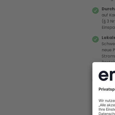
Durchs
auf Ka
(§ 3 N
Einspa
Lokal
Schwer
neue P
Stroms
Postei
eigens
Jetzt
Vergüt
der fe
2027 v
zeitna
Full-S