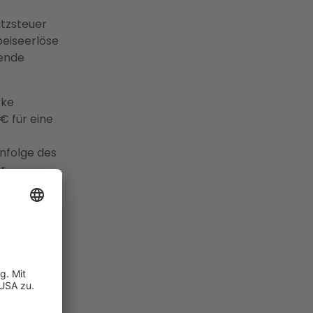
tzsteuer
speiseerlöse
fende
rke
 für eine
nfolge des
r
sinkt die
schaffung
 1. Januar
für eine