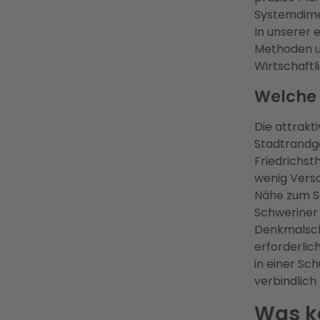
Systemdimen
In unserer 
Methoden u
Wirtschaftl
Welche 
Die attrakt
Stadtrandge
Friedrichst
wenig Versc
Nähe zum Sc
Schweriner 
Denkmalsch
erforderlic
in einer Sc
verbindlich 
Was ko