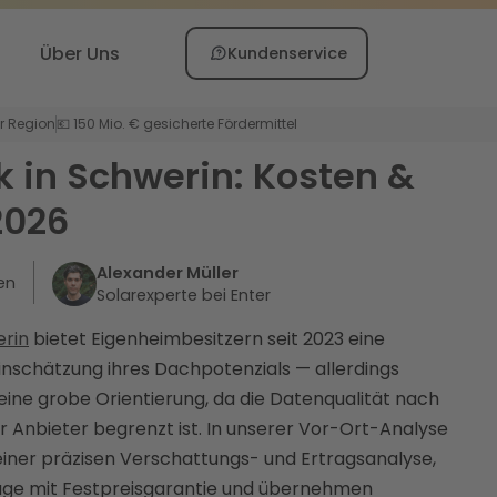
Über Uns
Kundenservice
er Region
💶 150 Mio. € gesicherte Fördermittel
k in Schwerin: Kosten &
2026
Alexander Müller
en
Solarexperte bei Enter
erin
bietet Eigenheimbesitzern seit 2023 eine
inschätzung ihres Dachpotenzials — allerdings
h eine grobe Orientierung, da die Datenqualität nach
r Anbieter begrenzt ist. In unserer Vor-Ort-Analyse
 einer präzisen Verschattungs- und Ertragsanalyse,
lage mit Festpreisgarantie und übernehmen