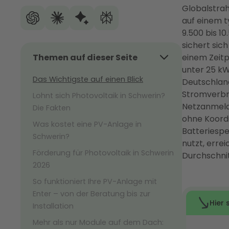
Globalstrah
auf einem t
9.500 bis 10
sichert sic
Themen auf dieser Seite
einem Zeitp
unter 25 kW
Das Wichtigste auf einen Blick
Deutschland
Stromverbr
Lohnt sich Photovoltaik in Schwerin?
Netzanmeldu
Die Fakten
ohne Koordi
Was kostet eine PV-Anlage in
Batteriesp
Schwerin?
nutzt, erre
Förderung für Photovoltaik in Schwerin
Durchschnit
2026
So funktioniert Ihre PV-Anlage mit
Enter – von der Beratung bis zur
Installation
Mehr als nur Module auf dem Dach: