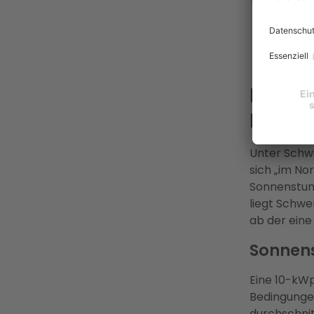
Energi
Netzge
Festpr
Erfahr
Lohnt 
Fakte
Unter Schwe
sich „im No
Sonnenstund
liegt Schwe
ab der eine 
Sonnens
Eine 10-kWp
Bedingungen
durchschnit