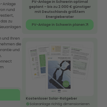
PV-Anlage in Schwerin optimal
Wp-Anlage
geplant – bis zu 2.000 € günstiger
von rund
mit Deutschlands größtem
estiert,
Energieberater
 das zu
PV-Anlage in Schwerin planen
 Neuanlagen
h und Ihren
rnehmen die
rantie und
,
onnect
im
Kostenloser Solar-Ratgeber
Solaranlage richtig dimensionieren