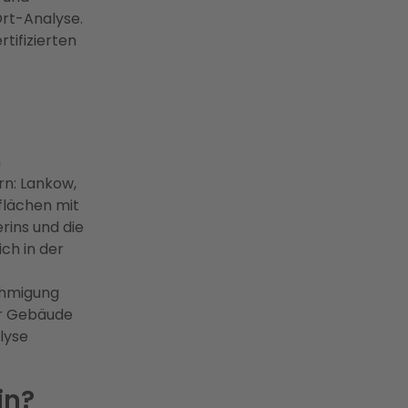
Ort-Analyse.
tifizierten
n
rn: Lankow,
flächen mit
rins und die
ch in der
ehmigung
Ihr Gebäude
lyse
in?