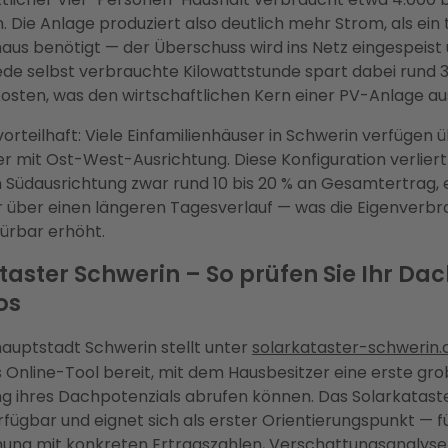
h. Die Anlage produziert also deutlich mehr Strom, als ein
haus benötigt — der Überschuss wird ins Netz eingespeist
ede selbst verbrauchte Kilowattstunde spart dabei rund 3
osten, was den wirtschaftlichen Kern einer PV-Anlage a
orteilhaft: Viele Einfamilienhäuser in Schwerin verfügen 
r mit Ost-West-Ausrichtung. Diese Konfiguration verlier
n Südausrichtung zwar rund 10 bis 20 % an Gesamtertrag,
r über einen längeren Tagesverlauf — was die Eigenverb
pürbar erhöht.
taster Schwerin – So prüfen Sie Ihr Da
os
auptstadt Schwerin stellt unter
solarkataster-schwerin.
 Online-Tool bereit, mit dem Hausbesitzer eine erste gr
g ihres Dachpotenzials abrufen können. Das Solarkataster
erfügbar und eignet sich als erster Orientierungspunkt — f
nung mit konkreten Ertragszahlen, Verschattungsanalyse