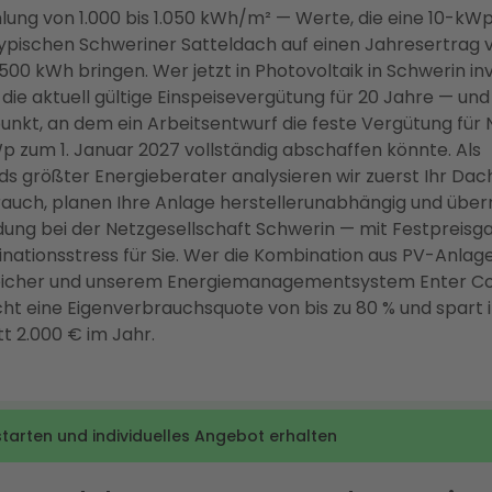
lung von 1.000 bis 1.050 kWh/m² — Werte, die eine 10-k
ypischen Schweriner Satteldach auf einen Jahresertrag 
.500 kWh bringen. Wer jetzt in Photovoltaik in Schwerin inv
h die aktuell gültige Einspeisevergütung für 20 Jahre — und
unkt, an dem ein Arbeitsentwurf die feste Vergütung für
p zum 1. Januar 2027 vollständig abschaffen könnte. Als
s größter Energieberater analysieren wir zuerst Ihr Dac
auch, planen Ihre Anlage herstellerunabhängig und übe
ng bei der Netzgesellschaft Schwerin — mit Festpreisga
nationsstress für Sie. Wer die Kombination aus PV-Anlage
eicher und unserem Energiemanagementsystem Enter C
icht eine Eigenverbrauchsquote von bis zu 80 % und spart 
t 2.000 € im Jahr.