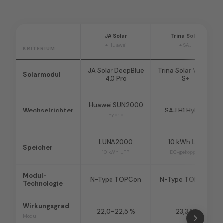
JA Solar
Trina Solar
+ Huawei
+ SAJ
KRITERIUM
JA Solar DeepBlue
Trina Solar Vertex
Solarmodul
4.0 Pro
S+
Huawei SUN2000
Wechselrichter
SAJ H1 Hybrid
Hybrid
LUNA2000
10 kWh LFP
Speicher
10 kWh LFP
DC-gekoppelt
Modul-
N-Type TOPCon
N-Type TOPCon
Technologie
Wirkungsgrad
22,0–22,5 %
23,3 %
Modul