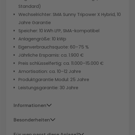
Standard)
Wechselrichter: SMA Sunny Tripower X Hybrid, 10
Jahre Garantie
Speicher: 10 kWh LFP, SMA-kompatibel
Anlagengröße: 10 kWp
Eigenverbrauchsquote: 60–75 %
Jährliche Ersparnis: ca. 1.900 €
Preis schlüsselfertig: ca. 11.000–15.000 €
Amortisation: ca. 10–12 Jahre
Produktgarantie Modul: 25 Jahre
Leistungsgarantie: 30 Jahre
Informationen
Die ABC-Technologie verlegt alle
Besonderheiten
elektrischen Kontakte auf die Rückseite
AIKO Glas-Glas ist die robusteste
– keine Busbars verschatten die
Für wen passt diese Anlage?