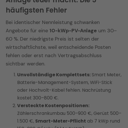
Dächer mit
begrenzter Fläche
, die
liegt zudem deutlich unter dem
verfügbar.
dennoch maximale Leistung pro
häufigsten Fehler
TOPCon-Durchschnitt von –0,30 %/°C,
Quadratmeter benötigen
was an heißen Sommertagen höhere
Bei identischer Nennleistung schwanken
Hausbesitzer, die ein
zentral
Erträge sichert.
Angebote für eine
10-kWp-PV-Anlage
um 30–
gesteuertes Energiemanagement
60 %. Der niedrigste Preis ist selten der
statt mehrerer Insellösungen
bevorzugen
wirtschaftlichste, weil entscheidende Posten
fehlen oder erst nach Vertragsabschluss
sichtbar werden.
Unvollständige Komplettsets:
Smart Meter,
Batterie-Management-System, WiFi-Stick
oder Hochvolt-Kabel fehlen. Nachrüstung
kostet 300–800 €.
Versteckte Kostenpositionen:
Zählerschrankumbau 500–900 €, Gerüst 500–
1.500 €,
Smart-Meter-Pflicht
ab 7 kWp rund