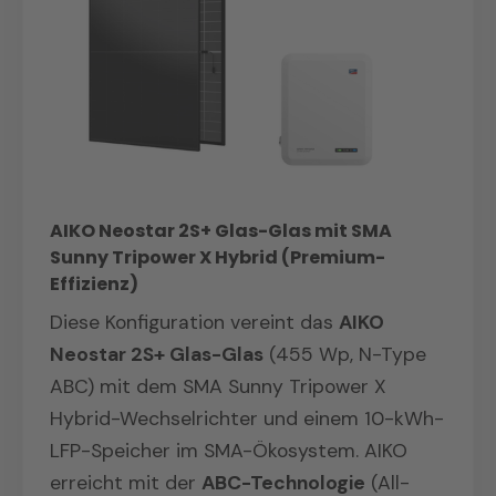
Häuser mit
Ost-West-
Ausrichtungen
optimiert und
Dachausrichtung
, da das
verarbeitet asymmetrische Erträge
Lastmanagement Vormittags- und
effizienter als einfachere String-
Abendspitzen effizient nutzt
Lösungen.
Hausbesitzer, die bewusst eine
herstellerunabhängige
Alternative
zum Huawei-Ökosystem
wählen möchten
AIKO Neostar 2S+ Glas-Glas mit SMA
Sunny Tripower X Hybrid (Premium-
Effizienz)
Diese Konfiguration vereint das
AIKO
Neostar 2S+ Glas-Glas
(455 Wp, N-Type
ABC) mit dem SMA Sunny Tripower X
Hybrid-Wechselrichter und einem 10-kWh-
LFP-Speicher im SMA-Ökosystem. AIKO
erreicht mit der
ABC-Technologie
(All-