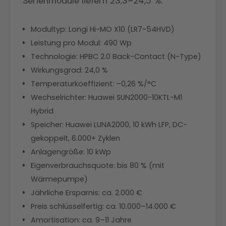
Serienmodule liefern 23,3–24,5 %.
Modultyp: Longi Hi-MO X10 (LR7-54HVD)
Leistung pro Modul: 490 Wp
Technologie: HPBC 2.0 Back-Contact (N-Type)
Wirkungsgrad: 24,0 %
Temperaturkoeffizient: –0,26 %/°C
Wechselrichter: Huawei SUN2000-10KTL-M1
Hybrid
Speicher: Huawei LUNA2000, 10 kWh LFP, DC-
gekoppelt, 6.000+ Zyklen
Anlagengröße: 10 kWp
Eigenverbrauchsquote: bis 80 % (mit
Wärmepumpe)
Jährliche Ersparnis: ca. 2.000 €
Preis schlüsselfertig: ca. 10.000–14.000 €
Amortisation: ca. 9–11 Jahre