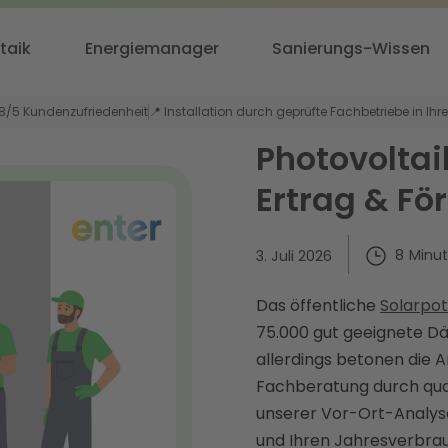
taik
Energiemanager
Sanierungs-Wissen
,8/5 Kundenzufriedenheit
📍 Installation durch geprüfte Fachbetriebe in Ihr
Photovoltai
Ertrag & Fö
8
Minu
3. Juli 2026
Das öffentliche
Solarpot
75.000 gut geeignete Dä
allerdings betonen die A
Fachberatung durch quali
unserer Vor-Ort-Analyse
und Ihren Jahresverbrau