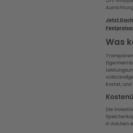
Ort-Analyse
Ausrichtung
Jetzt Dach
Festpreisa
Was k
Transparenz
Eigenheimbe
Leistungsum
vollständig
kostet, und 
Kostenü
Die Investi
Speicherkap
in Aachen 