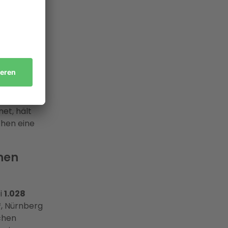
regionale
meldung bei
as
 überhaupt
et, hält
chen eine
hen
i
1.028
, Nürnberg
schen