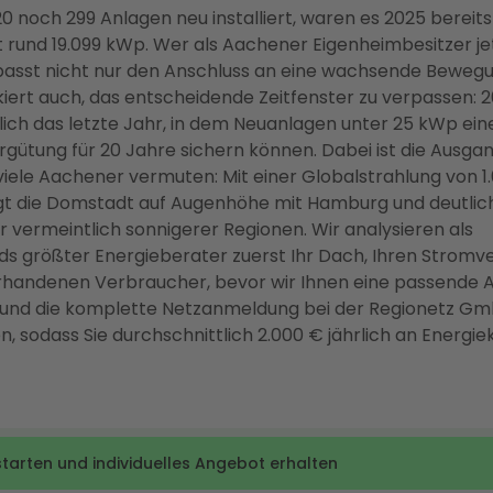
 noch 299 Anlagen neu installiert, waren es 2025 bereits
 rund 19.099 kWp. Wer als Aachener Eigenheimbesitzer je
passt nicht nur den Anschluss an eine wachsende Bewegu
kiert auch, das entscheidende Zeitfenster zu verpassen: 2
lich das letzte Jahr, in dem Neuanlagen unter 25 kWp ein
rgütung für 20 Jahre sichern können. Dabei ist die Ausga
 viele Aachener vermuten: Mit einer Globalstrahlung von 1
gt die Domstadt auf Augenhöhe mit Hamburg und deutli
er vermeintlich sonnigerer Regionen. Wir analysieren als
s größter Energieberater zuerst Ihr Dach, Ihren Strom
orhandenen Verbraucher, bevor wir Ihnen eine passende 
und die komplette Netzanmeldung bei der Regionetz G
 sodass Sie durchschnittlich 2.000 € jährlich an Energie