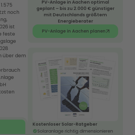
PV-Anlage in Aachen optimal
 1.575
geplant – bis zu 2.000 € günstiger
tzt noch
mit Deutschlands größtem
ng,
Energieberater
026 ist
PV-Anlage in Aachen planen
e feste
ngslage
.028
ch über dem
verbrauch
Anlage
mbH
kosten
Kostenloser Solar-Ratgeber
Solaranlage richtig dimensionieren