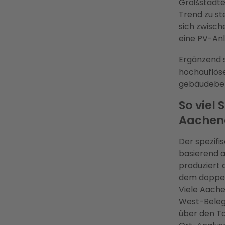
Großstädte
Trend zu st
sich zwisch
eine PV-Anl
Ergänzend s
hochauflöse
gebäudebez
So viel
Aachen
Der spezifi
basierend 
produziert 
dem doppel
Viele Aache
West-Belegu
über den Ta