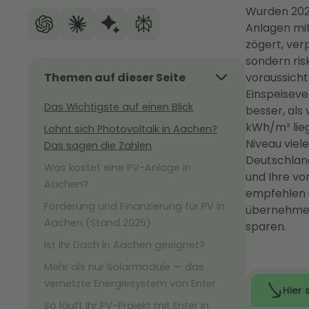
Wurden 2020
Anlagen mit
zögert, ver
sondern ris
Themen auf dieser Seite
voraussicht
Einspeiseve
Das Wichtigste auf einen Blick
besser, als
kWh/m² lie
Lohnt sich Photovoltaik in Aachen?
Niveau viel
Das sagen die Zahlen
Deutschland
Was kostet eine PV-Anlage in
und Ihre v
Aachen?
empfehlen 
Förderung und Finanzierung für PV in
übernehmen,
Aachen (Stand 2026)
sparen.
Ist Ihr Dach in Aachen geeignet?
Mehr als nur Solarmodule — das
vernetzte Energiesystem von Enter
So läuft Ihr PV-Projekt mit Enter in