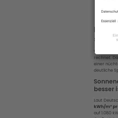
Anlage
Elektr
der R
Lohnt 
sagen 
Viele Aache
rechnet. Da
einer nücht
deutliche S
Sonnene
besser i
Laut Deutsc
kWh/m² pr
auf 1.080 k