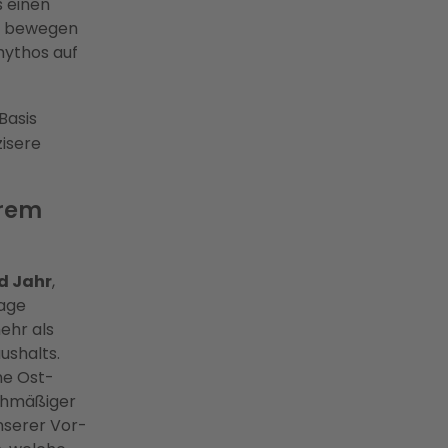
 einen
en bewegen
mythos auf
Basis
isere
hrem
d Jahr
,
lage
ehr als
shalts.
ne Ost-
ichmäßiger
nserer Vor-