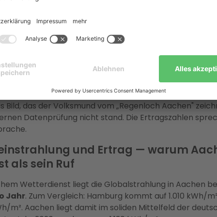
 herstellerunabhängig, koordiniert die Installation durch 
omeisterbetriebe und übernimmt vollständig die Netzan
egionetz GmbH sowie den KfW-Förderprozess.
sich Photovoltaik in Aachen? D
die Zahlen
ner Eigenheimbesitzer zweifeln, ob sich PV in ihrer Stadt
s Bild, das der Volksmund vom „Regenloch Aachen" zeichn
ernen Datenprüfung nicht stand. Die Ertragszahlen spre
prache.
instrahlung und Ertrag — warum Aac
st als sein Ruf
hem Wetterdienst liegt die Globalstrahlung in Aachen be
o Jahr
. Zum Vergleich: Hamburg kommt auf 1.010 kWh/m²
Wh/m². Aachen liegt damit im soliden Mittelfeld der deut