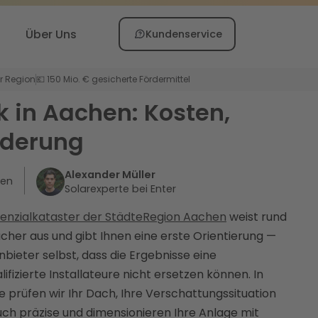
Über Uns
Kundenservice
er Region
💶 150 Mio. € gesicherte Fördermittel
k in Aachen: Kosten,
rderung
Alexander Müller
ten
Solarexperte bei Enter
enzialkataster der StädteRegion Aachen
weist rund
cher aus und gibt Ihnen eine erste Orientierung —
nbieter selbst, dass die Ergebnisse eine
fizierte Installateure nicht ersetzen können. In
 prüfen wir Ihr Dach, Ihre Verschattungssituation
ch präzise und dimensionieren Ihre Anlage mit