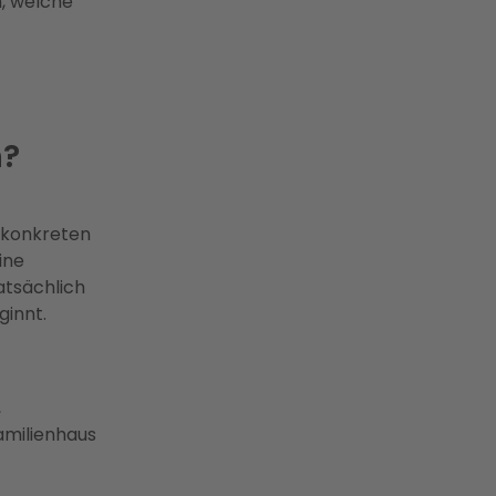
n, welche
n?
e konkreten
ine
atsächlich
ginnt.
,
amilienhaus