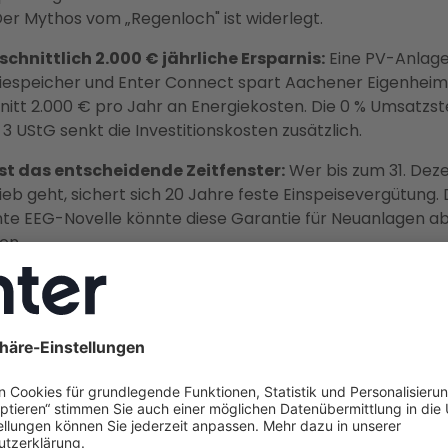
Der Mythos vom „Regenloch" ist widerlegt.
chnittlich 2.000 € jährliche Ersparnis:
Eine PV-Anlage
iespeicher und Enter Connect spart Aachener Eigenheim
nitt 2.000 € pro Jahr an Energiekosten. Die 0 % Umsatzs
. 3 UStG senkt die Investitionskosten zusätzlich.
st das entscheidende Zeitfenster:
Wer bis zum 31. De
rieb geht, sichert sich 20 Jahre feste Einspeisevergütung. 
te EEG-Novelle könnte diese Garantie für Neuanlagen a
en.
 kommunale EFH-Förderung in Aachen — aber bunde
le sind stark:
Das städtische Förderprogramm richtet s
ließlich an Mehrfamilienhäuser und Gewerbebetriebe. Fü
eimbesitzer greifen 0 % MwSt., Einkommensteuerfreiheit (
 KfW-Kredit 270 und die EEG-Einspeisevergütung.
 übernimmt den gesamten Prozess:
Als Deutschlands g
eberater mit über 37.000 erfolgreichen Projekten plant E