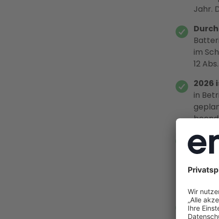
Jahr. 
Durchs
Batter
im Sch
12 Abs
2026 i
in Bet
geplan
beend
Keine
Vortei
aussch
Eigenh
EStG),
Enter
Energi