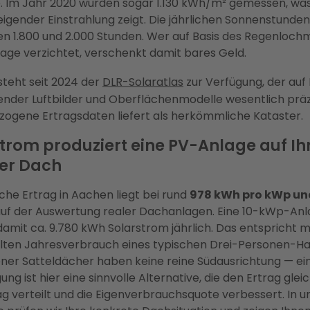
. Im Jahr 2020 wurden sogar 1.130 kWh/m² gemessen, was
eigender Einstrahlung zeigt. Die jährlichen Sonnenstund
en 1.800 und 2.000 Stunden. Wer auf Basis des Regenloch
age verzichtet, verschenkt damit bares Geld.
teht seit 2024 der
DLR-Solaratlas
zur Verfügung, der auf 
nder Luftbilder und Oberflächenmodelle wesentlich präz
ogene Ertragsdaten liefert als herkömmliche Kataster.
 Strom produziert eine PV-Anlage auf I
er Dach
sche Ertrag in Aachen liegt bei rund
978 kWh pro kWp un
auf der Auswertung realer Dachanlagen. Eine 10-kWp-An
damit ca. 9.780 kWh Solarstrom jährlich. Das entspricht m
ten Jahresverbrauch eines typischen Drei-Personen-Hau
ner Satteldächer haben keine reine Südausrichtung — ei
ng ist hier eine sinnvolle Alternative, die den Ertrag gle
g verteilt und die Eigenverbrauchsquote verbessert. In u