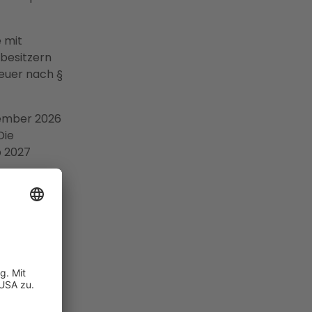
 mit
besitzern
teuer nach §
zember 2026
Die
b 2027
sweite
ich
r
§ 3 Nr. 72
rößter
nter Ihre