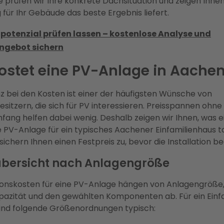
 prüfen wir Ihre konkrete Dachsituation und zeigen Ihne
 für Ihr Gebäude das beste Ergebnis liefert.
potenzial prüfen lassen – kostenlose Analyse und
ngebot sichern
ostet eine PV-Anlage in Aache
 bei den Kosten ist einer der häufigsten Wünsche von
sitzern, die sich für PV interessieren. Preisspannen ohn
fang helfen dabei wenig. Deshalb zeigen wir Ihnen, was e
e PV-Anlage für ein typisches Aachener Einfamilienhaus t
sichern Ihnen einen Festpreis zu, bevor die Installation be
bersicht nach Anlagengröße
tionskosten für eine PV-Anlage hängen von Anlagengröße
azität und den gewählten Komponenten ab. Für ein Einf
sind folgende Größenordnungen typisch: