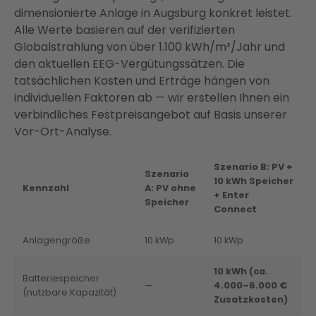
dimensionierte Anlage in Augsburg konkret leistet.
Alle Werte basieren auf der verifizierten
Globalstrahlung von über 1.100 kWh/m²/Jahr und
den aktuellen EEG-Vergütungssätzen. Die
tatsächlichen Kosten und Erträge hängen von
individuellen Faktoren ab — wir erstellen Ihnen ein
verbindliches Festpreisangebot auf Basis unserer
Vor-Ort-Analyse.
Szenario B: PV +
Szenario
10 kWh Speicher
Kennzahl
A: PV ohne
+ Enter
Speicher
Connect
Anlagengröße
10 kWp
10 kWp
10 kWh (ca.
Batteriespeicher
—
4.000–6.000 €
(nutzbare Kapazität)
Zusatzkosten)