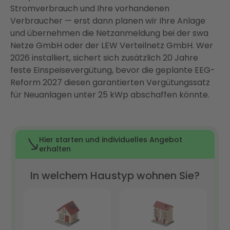
Warum Enter? Ihr Full-Service-Partner für
Stromverbrauch und Ihre vorhandenen
Photovoltaik in Augsburg
Verbraucher — erst dann planen wir Ihre Anlage
und übernehmen die Netzanmeldung bei der swa
Fazit: Photovoltaik in Augsburg lohnt sich — mit
Netze GmbH oder der LEW Verteilnetz GmbH. Wer
dem richtigen Partner
2026 installiert, sichert sich zusätzlich 20 Jahre
FAQ
feste Einspeisevergütung, bevor die geplante EEG-
Reform 2027 diesen garantierten Vergütungssatz
für Neuanlagen unter 25 kWp abschaffen könnte.