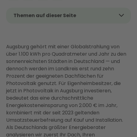
Themen auf dieser Seite
Das Wichtigste auf einen Blick
Lohnt sich eine PV-Anlage in Augsburg? So gut ist
Ihr Solarstandort
Augsburg gehört mit einer Globalstrahlung von
über 1.100 kWh pro Quadratmeter und Jahr zu den
Was kostet eine PV-Anlage in Augsburg?
sonnenreichsten Städten in Deutschland — und
Transparente Preise statt Angebotschaos
dennoch werden im Landkreis erst rund zehn
Förderung für Photovoltaik in Augsburg: Was gilt
Prozent der geeigneten Dachflächen für
2026?
Photovoltaik genutzt. Für Eigenheimbesitzer, die
So viel sparen Sie: Eigenverbrauch maximieren mit
jetzt in Photovoltaik in Augsburg investieren,
dem vernetzten Energiesystem
bedeutet das eine durchschnittliche
Energiekosteneinsparung von 2.000 € im Jahr,
So einfach geht PV mit Enter — Ihr Weg zur
kombiniert mit der seit 2023 geltenden
Solaranlage in Augsburg
Umsatzsteuerbefreiung auf Kauf und Installation.
Besonderheiten in Augsburg: Was Sie vor der
Als Deutschlands größter Energieberater
Installation wissen sollten
analysieren wir zuerst Ihr Dach, Ihren