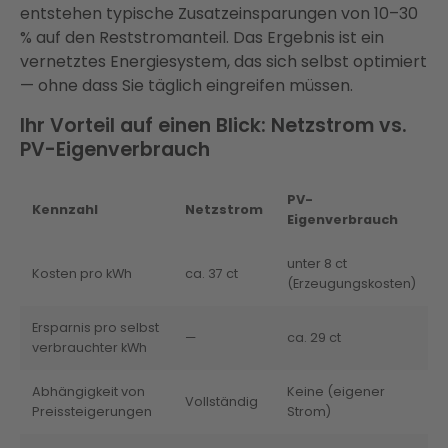
entstehen typische Zusatzeinsparungen von 10–30
% auf den Reststromanteil. Das Ergebnis ist ein
vernetztes Energiesystem, das sich selbst optimiert
— ohne dass Sie täglich eingreifen müssen.
Ihr Vorteil auf einen Blick: Netzstrom vs.
PV-Eigenverbrauch
PV-
Kennzahl
Netzstrom
Eigenverbrauch
unter 8 ct
Kosten pro kWh
ca. 37 ct
(Erzeugungskosten)
Ersparnis pro selbst
—
ca. 29 ct
verbrauchter kWh
Abhängigkeit von
Keine (eigener
Vollständig
Preissteigerungen
Strom)