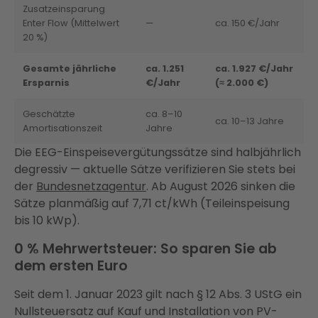
Zusatzeinsparung
Enter Flow (Mittelwert
—
ca. 150 €/Jahr
20 %)
Gesamte jährliche
ca. 1.251
ca. 1.927 €/Jahr
Ersparnis
€/Jahr
(≈ 2.000 €)
Geschätzte
ca. 8–10
ca. 10–13 Jahre
Amortisationszeit
Jahre
Die EEG-Einspeisevergütungssätze sind halbjährlich
degressiv — aktuelle Sätze verifizieren Sie stets bei
der
Bundesnetzagentur
. Ab August 2026 sinken die
Sätze planmäßig auf 7,71 ct/kWh (Teileinspeisung
bis 10 kWp).
0 % Mehrwertsteuer: So sparen Sie ab
dem ersten Euro
Seit dem 1. Januar 2023 gilt nach § 12 Abs. 3 UStG ein
Nullsteuersatz auf Kauf und Installation von PV-