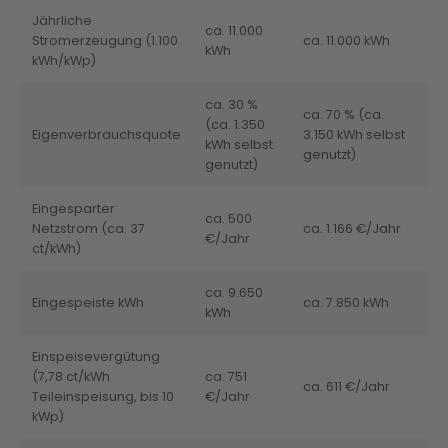
Jährliche
ca. 11.000
Stromerzeugung (1.100
ca. 11.000 kWh
kWh
kWh/kWp)
ca. 30 %
ca. 70 % (ca.
(ca. 1.350
Eigenverbrauchsquote
3.150 kWh selbst
kWh selbst
genutzt)
genutzt)
Eingesparter
ca. 500
Netzstrom (ca. 37
ca. 1.166 €/Jahr
€/Jahr
ct/kWh)
ca. 9.650
Eingespeiste kWh
ca. 7.850 kWh
kWh
Einspeisevergütung
(7,78 ct/kWh
ca. 751
ca. 611 €/Jahr
Teileinspeisung, bis 10
€/Jahr
kWp)