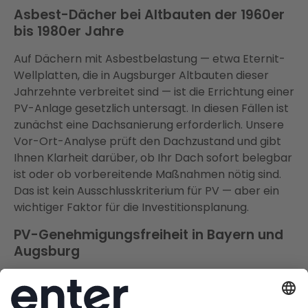
Asbest-Dächer bei Altbauten der 1960er
bis 1980er Jahre
Auf Dächern mit Asbestbelastung — etwa Eternit-
Wellplatten, die in Augsburger Altbauten dieser
Jahrzehnte verbreitet sind — ist die Errichtung einer
PV-Anlage gesetzlich untersagt. In diesen Fällen ist
zunächst eine Dachsanierung erforderlich. Unsere
Vor-Ort-Analyse prüft den Dachzustand und gibt
Ihnen Klarheit darüber, ob Ihr Dach sofort belegbar
ist oder ob vorbereitende Maßnahmen nötig sind.
Das ist kein Ausschlusskriterium für PV — aber ein
wichtiger Faktor für die Investitionsplanung.
PV-Genehmigungsfreiheit in Bayern und
Augsburg
Für Eigenheimbesitzer außerhalb von
Denkmalschutzbereichen gilt: PV-Anlagen auf