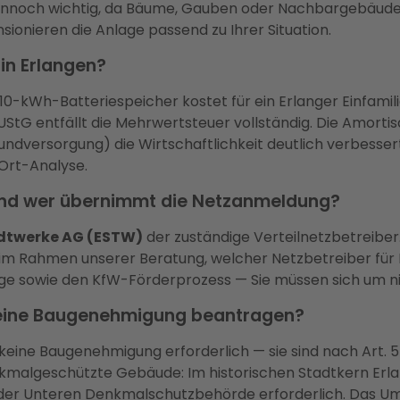
dennoch wichtig, da Bäume, Gauben oder Nachbargebäude 
ionieren die Anlage passend zu Ihrer Situation.
in Erlangen?
0-kWh-Batteriespeicher kostet für ein Erlanger Einfamili
tG entfällt die Mehrwertsteuer vollständig. Die Amortisat
versorgung) die Wirtschaftlichkeit deutlich verbessert. 
-Ort-Analyse.
, und wer übernimmt die Netzanmeldung?
adtwerke AG (ESTW)
der zuständige Verteilnetzbetreiber.
n im Rahmen unserer Beratung, welcher Netzbetreiber für
lage sowie den KfW-Förderprozess — Sie müssen sich um 
n eine Baugenehmigung beantragen?
 keine Baugenehmigung erforderlich — sie sind nach Art. 
enkmalgeschützte Gebäude: Im historischen Stadtkern Erla
r Unteren Denkmalschutzbehörde erforderlich. Das Umwe