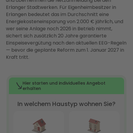
und übernehmen die Netzanmeldung bei den
Warum Enter der richtige Partner für Ihre PV-
Erlanger Stadtwerken. Für Eigenheimbesitzer in
Anlage in Erlangen ist
Erlangen bedeutet das im Durchschnitt eine
Fazit: Photovoltaik in Erlangen lohnt sich — jetzt
Energiekosteneinsparung von 2.000 € jährlich, und
handeln
wer seine Anlage noch 2026 in Betrieb nimmt,
sichert sich zusätzlich 20 Jahre garantierte
FAQ
Einspeisevergütung nach den aktuellen EEG-Regeln
— bevor die geplante Reform zum 1. Januar 2027 in
Kraft tritt.