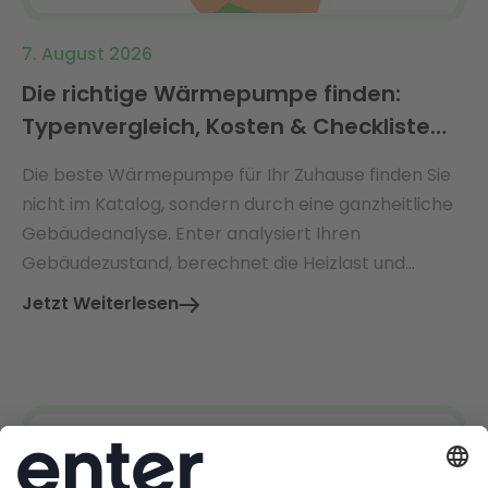
7. August 2026
Die richtige Wärmepumpe finden:
Typenvergleich, Kosten & Checkliste
2026
Die beste Wärmepumpe für Ihr Zuhause finden Sie
nicht im Katalog, sondern durch eine ganzheitliche
Gebäudeanalyse. Enter analysiert Ihren
Gebäudezustand, berechnet die Heizlast und
empfiehlt die perfekt dimensionierte
Jetzt Weiterlesen
Wärmepumpe – mit Ø 3.360 € jährlicher
Energiekosteneinsparung.