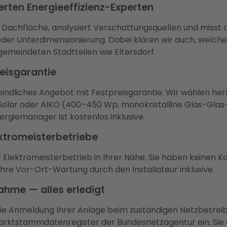
ierten Energieeffizienz-Experten
hre Dachfläche, analysiert Verschattungsquellen und misst
er Unterdimensionierung. Dabei klären wir auch, welcher 
emeindeten Stadtteilen wie Eltersdorf.
reisgarantie
rbindliches Angebot mit Festpreisgarantie. Wir wählen h
olar oder AIKO (400–450 Wp, monokristalline Glas-Glas-
rgiemanager ist kostenlos inklusive.
lektromeisterbetriebe
er Elektromeisterbetrieb in Ihrer Nähe. Sie haben keinen
ahre Vor-Ort-Wartung durch den Installateur inklusive.
ahme — alles erledigt
 die Anmeldung Ihrer Anlage beim zuständigen Netzbetre
arktstammdatenregister der Bundesnetzagentur ein. Sie e