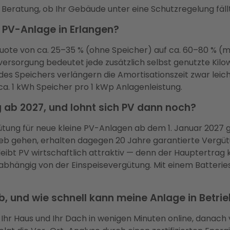
Beratung, ob Ihr Gebäude unter eine Schutzregelung fällt
e PV-Anlage in Erlangen?
quote von ca. 25–35 % (ohne Speicher) auf ca. 60–80 % (m
rsorgung bedeutet jede zusätzlich selbst genutzte Kilo
 Speichers verlängern die Amortisationszeit zwar leicht
ca. 1 kWh Speicher pro 1 kWp Anlagenleistung.
 ab 2027, und lohnt sich PV dann noch?
gütung für neue kleine PV-Anlagen ab dem 1. Januar 2027
rieb gehen, erhalten dagegen 20 Jahre garantierte Vergü
 bleibt PV wirtschaftlich attraktiv — denn der Hauptertr
bhängig von der Einspeisevergütung. Mit einem Batterie
ab, und wie schnell kann meine Anlage in Betri
n Ihr Haus und Ihr Dach in wenigen Minuten online, danach