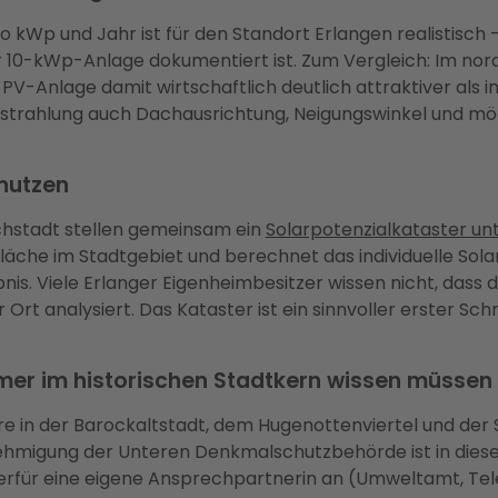
h pro kWp und Jahr ist für den Standort Erlangen realisti
ner 10-kWp-Anlage dokumentiert ist. Zum Vergleich: Im no
-Anlage damit wirtschaftlich deutlich attraktiver als 
alstrahlung auch Dachausrichtung, Neigungswinkel und m
 nutzen
chstadt stellen gemeinsam ein
Solarpotenzialkataster un
läche im Stadtgebiet und berechnet das individuelle Solar
s. Viele Erlanger Eigenheimbesitzer wissen nicht, dass di
Ort analysiert. Das Kataster ist ein sinnvoller erster Schr
mer im historischen Stadtkern wissen müssen
ere in der Barockaltstadt, dem Hugenottenviertel und d
migung der Unteren Denkmalschutzbehörde ist in diesen
 hierfür eine eigene Ansprechpartnerin an (Umweltamt, Te