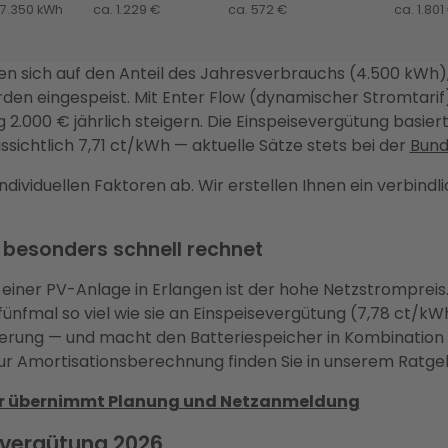
 7.350 kWh
ca. 1.229 €
ca. 572 €
ca. 1.801
en sich auf den Anteil des Jahresverbrauchs (4.500 kWh),
rden eingespeist. Mit Enter Flow (dynamischer Stromtarif
 2.000 € jährlich steigern. Die Einspeisevergütung basiert
ssichtlich 7,71 ct/kWh — aktuelle Sätze stets bei der
Bund
dividuellen Faktoren ab. Wir erstellen Ihnen ein verbind
 besonders schnell rechnet
t einer PV-Anlage in Erlangen ist der hohe Netzstrompre
fünfmal so viel wie sie an Einspeisevergütung (7,78 ct/kW
ierung — und macht den Batteriespeicher in Kombination 
ur Amortisationsberechnung finden Sie in unserem Ratge
nter übernimmt Planung und Netzanmeldung
severgütung 2026