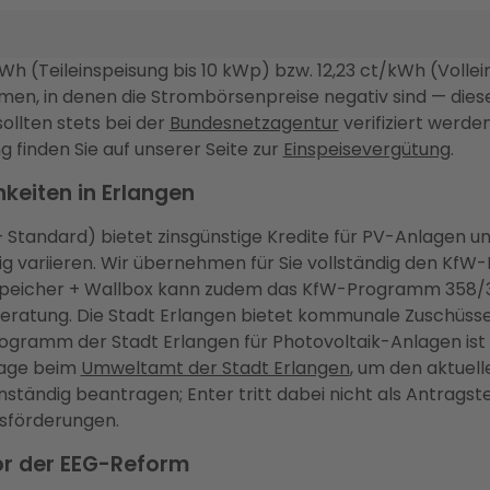
kWh (Teileinspeisung bis 10 kWp) bzw. 12,23 ct/kWh (Vollei
räumen, in denen die Strombörsenpreise negativ sind — di
ollten stets bei der
Bundesnetzagentur
verifiziert werden
g finden Sie auf unserer Seite zur
Einspeisevergütung
.
keiten in Erlangen
Standard) bietet zinsgünstige Kredite für PV-Anlagen und
 variieren. Wir übernehmen für Sie vollständig den KfW-F
espeicher + Wallbox kann zudem das KfW-Programm 358/35
 Beratung. Die Stadt Erlangen bietet kommunale Zuschüs
ogramm der Stadt Erlangen für Photovoltaik-Anlagen is
rage beim
Umweltamt der Stadt Erlangen
, um den aktuel
ndig beantragen; Enter tritt dabei nicht als Antragstell
sförderungen.
vor der EEG-Reform