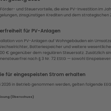
 Förder- und Steuervorteile, die eine PV-Investition im 
lungen, zinsgünstigen Krediten und dem strategischen Z
rfreiheit für PV-Anlagen
Installation von PV-Anlagen auf Wohngebäuden ein Umsatzs
h Wechselrichter, Batteriespeicher und weitere wesentlic
400 € gegenüber dem regulären Steuersatz. Zusätzlich s
mensteuerfrei nach § 3 Nr. 72 EStG — sowohl Einspeiseve
ie für eingespeisten Strom erhalten
li 2026 in Betrieb genommen werden, gelten folgende EE
eisung (Überschuss)