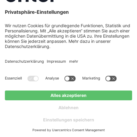
7. August 2026
Lohnt sich eine Wärmepumpe für mein
Haus? So finden Sie es heraus
Eine Wärmepumpe lohnt sich für viele Gebäude –
doch die Wirtschaftlichkeit hängt von Dämmung,
Vorlauftemperaturen und der richtigen
PV-Anlage in Erlangen
Kostenloser
planen
Ratgeber
Dimensionierung ab. Enter analysiert Ihr Haus
ganzheitlich und findet die perfekt passende Lösung