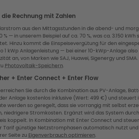
 die Rechnung mit Zahlen
olarstrom aus den Mittagsstunden in die abend- und morg
% — in unserem Beispiel auf ca. 70 %, was ca. 3.150 kWh 
et. Hinzu kommt die Einspeisevergütung für den eingespei
ro 1 kWp Anlagenleistung — bei einer 10-kWp-Anlage also 
tät an, von Marken wie SAJ, Huawei, Sigenergy und SMA. Al
zu
Photovoltaik-Speichern
.
her + Enter Connect + Enter Flow
 erreichen Sie durch die Kombination aus PV-Anlage, Ba
der Anlage kostenlos inklusive (Wert: 499 €) und steuert 
 werden so geregelt, dass sie vorrangig mit selbst er
, niedrigere Stromkosten. Ergänzt wird das System durc
is koppelt. In Kombination mit Enter Connect und steue
er Tarif günstige Netzstromphasen automatisch nutzt un
rer Seite zu
Eigenverbrauch optimieren
.