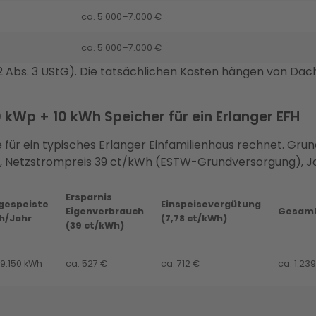
ca. 5.000–7.000 €
ca. 5.000–7.000 €
 § 12 Abs. 3 UStG). Die tatsächlichen Kosten hängen von
 kWp + 10 kWh Speicher für ein Erlanger EFH
e für ein typisches Erlanger Einfamilienhaus rechnet. Gru
, Netzstrompreis 39 ct/kWh (ESTW-Grundversorgung), Ja
Ersparnis
gespeiste
Einspeisevergütung
Eigenverbrauch
Gesamt
h/Jahr
(7,78 ct/kWh)
(39 ct/kWh)
 9.150 kWh
ca. 527 €
ca. 712 €
ca. 1.23