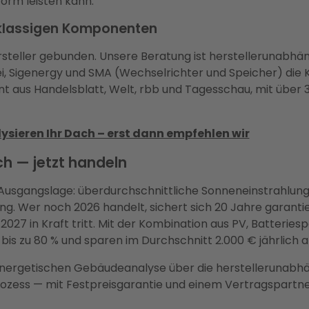
 Form leisten kann.
tklassigen Komponenten
ersteller gebunden. Unsere Beratung ist herstellerunabhä
wei, Sigenergy und SMA (Wechselrichter und Speicher) di
 aus Handelsblatt, Welt, rbb und Tagesschau, mit über 3
ysieren Ihr Dach – erst dann empfehlen wir
ich — jetzt handeln
ke Ausgangslage: überdurchschnittliche Sonneneinstrahlun
ung. Wer noch 2026 handelt, sichert sich 20 Jahre garant
027 in Kraft tritt. Mit der Kombination aus PV, Batterie
is zu 80 % und sparen im Durchschnitt 2.000 € jährlich a
nergetischen Gebäudeanalyse über die herstellerunabh
ess — mit Festpreisgarantie und einem Vertragspartner. 