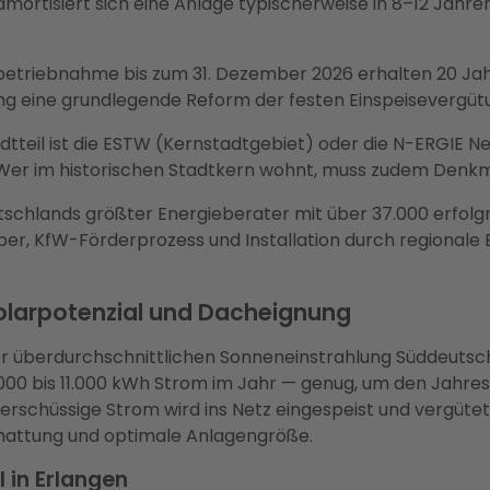
mortisiert sich eine Anlage typischerweise in 8–12 Jahre
etriebnahme bis zum 31. Dezember 2026 erhalten 20 Jahr
ng eine grundlegende Reform der festen Einspeisevergüt
dtteil ist die ESTW (Kernstadtgebiet) oder die N-ERGIE 
. Wer im historischen Stadtkern wohnt, muss zudem Denk
tschlands größter Energieberater mit über 37.000 erfolg
r, KfW-Förderprozess und Installation durch regionale 
Solarpotenzial und Dacheignung
 der überdurchschnittlichen Sonneneinstrahlung Süddeutsch
.000 bis 11.000 kWh Strom im Jahr — genug, um den Jahre
erschüssige Strom wird ins Netz eingespeist und vergüte
chattung und optimale Anlagengröße.
 in Erlangen