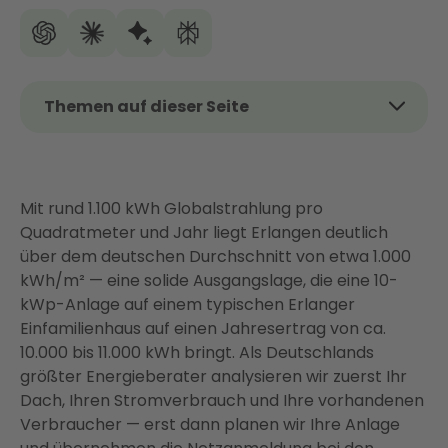
Themen auf dieser Seite
Das Wichtigste auf einen Blick
Lohnt sich Photovoltaik in Erlangen? Solarpotenzial
und Dacheignung
Mit rund 1.100 kWh Globalstrahlung pro
Quadratmeter und Jahr liegt Erlangen deutlich
Was kostet eine PV-Anlage in Erlangen? Aktuelle
über dem deutschen Durchschnitt von etwa 1.000
Preise und Beispielrechnung
kWh/m² — eine solide Ausgangslage, die eine 10-
Förderung, Steuervorteil und Einspeisevergütung
kWp-Anlage auf einem typischen Erlanger
2026
Einfamilienhaus auf einen Jahresertrag von ca.
Eigenverbrauch maximieren: PV als vernetztes
10.000 bis 11.000 kWh bringt. Als Deutschlands
Energiesystem
größter Energieberater analysieren wir zuerst Ihr
Dach, Ihren Stromverbrauch und Ihre vorhandenen
Der Weg zu Ihrer PV-Anlage in Erlangen – Schritt für
Verbraucher — erst dann planen wir Ihre Anlage
Schritt