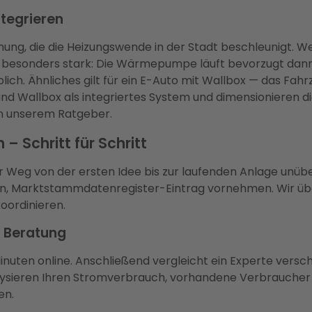
tegrieren
g, die die Heizungswende in der Stadt beschleunigt. W
besonders stark: Die Wärmepumpe läuft bevorzugt dann,
ich. Ähnliches gilt für ein E-Auto mit Wallbox — das Fah
 Wallbox als integriertes System und dimensionieren d
in unserem Ratgeber.
– Schritt für Schritt
er Weg von der ersten Idee bis zur laufenden Anlage unüb
len, Marktstammdatenregister-Eintrag vornehmen. Wir ü
oordinieren.
e Beratung
Minuten online. Anschließend vergleicht ein Experte ver
nalysieren Ihren Stromverbrauch, vorhandene Verbrauch
en.