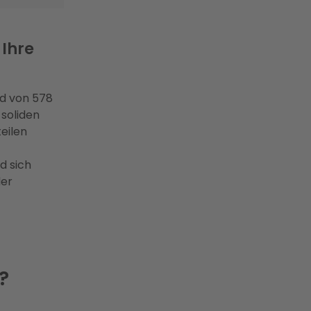
 Ihre
rd von 578
 soliden
eilen
d sich
der
?