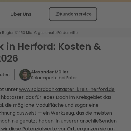
Über Uns
Kundenservice
er Region
💶 150 Mio. € gesicherte Fördermittel
k in Herford: Kosten &
2026
Alexander Müller
uten
Solarexperte bei Enter
ibt unter
www.solardachkataster-kreis-herford.de
hkataster, das für jedes Dach im Kreisgebiet das
ial, die mögliche Modulfläche und sogar eine
chnung ausweist — ein Werkzeug, das die meisten
noch nie genutzt haben. In unserer anschließenden
wir diese Potenzialwerte vor Ort, ergänzen sie um