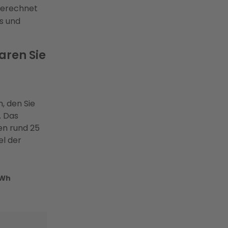
erechnet
os und
aren Sie
, den Sie
. Das
en rund 25
el der
kWh