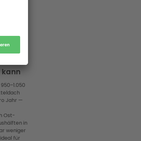
 liegt zwar
falen-Lippe
ist dabei
s Ihrer
n kann
 950–1.050
tteldach
ro Jahr —
h Ost-
shälften in
war weniger
ideal für