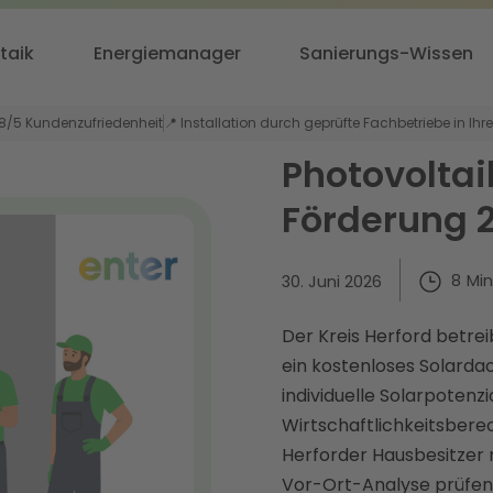
taik
Energiemanager
Sanierungs-Wissen
,8/5 Kundenzufriedenheit
📍 Installation durch geprüfte Fachbetriebe in Ihr
Photovoltai
Förderung 
8
Min
30. Juni 2026
Der Kreis Herford betre
ein kostenloses Solardac
individuelle Solarpotenz
Wirtschaftlichkeitsbere
Herforder Hausbesitzer 
Vor-Ort-Analyse prüfen 