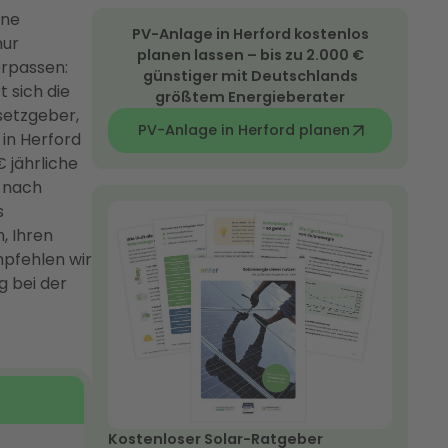
ine
PV-Anlage in Herford kostenlos
nur
planen lassen – bis zu 2.000 €
erpassen:
günstiger mit Deutschlands
 sich die
größtem Energieberater
setzgeber,
PV-Anlage in Herford planen
 in Herford
 jährliche
e nach
s
, Ihren
pfehlen wir
 bei der
Kostenloser Solar-Ratgeber