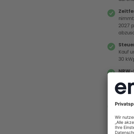
Zeitfe
nimmt,
2027 p
abzusc
Steuer
Kauf u
30 kWp
NRW-S
sanier
zu ins
wirtsch
Enter 
Energi
Weser 
Elektr
Wartun