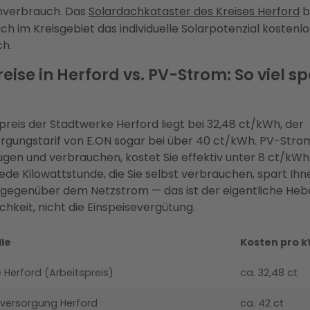
nverbrauch. Das
Solardachkataster des Kreises Herford
b
ach im Kreisgebiet das individuelle Solarpotenzial kostenl
ch.
ise in Herford vs. PV-Strom: So viel sp
preis der Stadtwerke Herford liegt bei 32,48 ct/kWh, der
gungstarif von E.ON sogar bei über 40 ct/kWh. PV-Strom
ugen und verbrauchen, kostet Sie effektiv unter 8 ct/kWh
ede Kilowattstunde, die Sie selbst verbrauchen, spart Ihn
 gegenüber dem Netzstrom — das ist der eigentliche Heb
chkeit, nicht die Einspeisevergütung.
le
Kosten pro 
 Herford (Arbeitspreis)
ca. 32,48 ct
versorgung Herford
ca. 42 ct