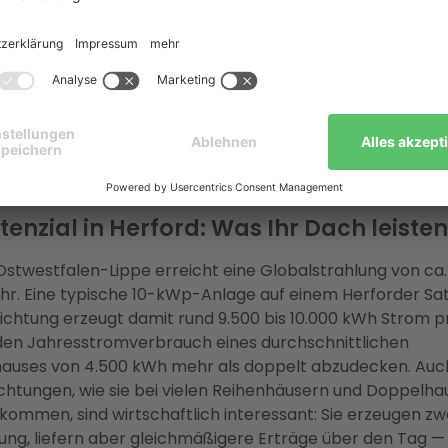
sich eine PV-Anlage in Herford?
ntwort: ja — und die Zahlen belegen das eindeutig. Herford
nnenreichen Bayern, aber die Globalstrahlung in Ostwest
ine solide Wirtschaftlichkeit vollständig aus. Entscheidend 
 Spitzenleistung als der Eigenverbrauchsanteil, den Sie au
ausholen.
tenzial in Herford: Was Ihr Dach leiste
Ostwestfalen-Lippe erreicht eine Globalstrahlung von ca.
r. Eine typische 10-kWp-Anlage auf einem Herforder Sa
ichtung erzeugt damit rund 9.500 bis 10.000 kWh Strom p
den Jahresstromverbrauch eines durchschnittlichen
nhauses von 4.500 kWh mehr als doppelt abzudecken. Auc
htungen, wie sie bei vielen Reihenhäusern und Doppelhau
kommen, sind wirtschaftlich interessant: Sie erzeugen z
tung, liefern aber gleichmäßigere Erträge über den Tag — 