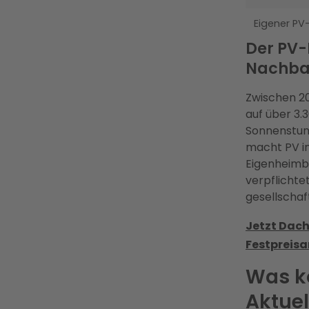
Eigener P
Der PV-
Nachbar
Zwischen 20
auf über 3.3
Sonnenstun
macht PV in
Eigenheimbe
verpflichte
gesellschaf
Jetzt Dach
Festpreisa
Was ko
Aktuel