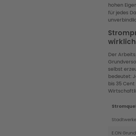
hohen Eige
für jedes D
unverbindli
Strompre
wirklich
Der Arbeits
Grundversor
selbst erze
bedeutet: J
bis 35 Cent
Wirtschaftli
Stromquel
Stadtwerke
E.ON Grund