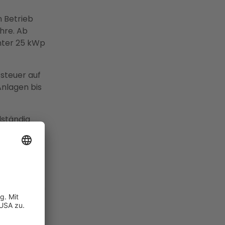
n Betrieb
ahre. Ab
nter 25 kWp
zsteuer auf
Anlagen bis
lständig
e PV-Anlage
 ein
rößter
r Westfalen
egionale
Vor-Ort-