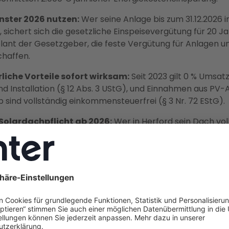
nster 2026 nutzen:
Wer seine Anlage bis zum 31.12.2026 i
 sichert sich die gesetzliche Einspeisevergütung für 20 J
lant der Gesetzgeber, die feste Vergütung für Anlagen u
haffen.
liche Vorteile sofort wirksam:
Seit 2023 gilt 0 % Umsat
nd Installation (§ 12 Abs. 3 UStG), und Einnahmen aus PV-
 sind vollständig einkommensteuerfrei (§ 3 Nr. 72 EStG).
olardachpflicht ab 2026:
Wer in Herford sein Dach vol
t, ist seit dem 1. Januar 2026 gesetzlich verpflichtet, ein
tallieren — mit der richtigen Planung wird aus dieser Pflicht
aftlicher Vorteil.
— Full-Service aus einer Hand:
Enter ist Deutschlands g
eberater und übernimmt Planung, Netzanmeldung bei de
Netz GmbH, KfW-Förderprozess und Installation durch r
omeisterbetriebe — mit Festpreisgarantie und 2 Jahren 
g inklusive.