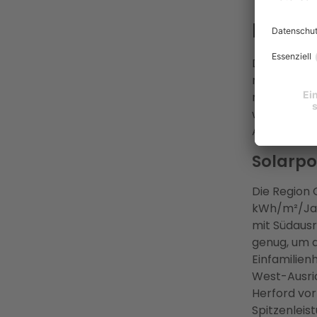
Lohnt 
Die kurze A
nicht im so
reicht für e
weniger die
Anlage her
Solarpo
Die Region 
kWh/m²/Jah
mit Südausr
genug, um 
Einfamilie
West-Ausric
Herford vor
Spitzenleis