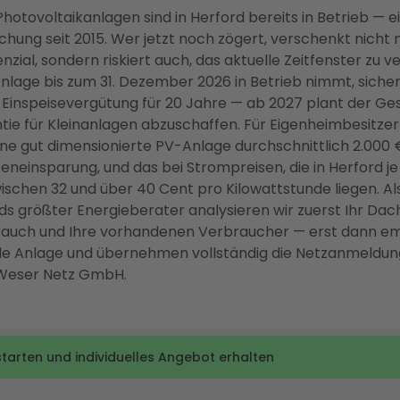
Photovoltaikanlagen sind in Herford bereits in Betrieb — e
hung seit 2015. Wer jetzt noch zögert, verschenkt nicht 
nzial, sondern riskiert auch, das aktuelle Zeitfenster zu v
nlage bis zum 31. Dezember 2026 in Betrieb nimmt, sichert
 Einspeisevergütung für 20 Jahre — ab 2027 plant der Ge
tie für Kleinanlagen abzuschaffen. Für Eigenheimbesitzer
ne gut dimensionierte PV-Anlage durchschnittlich 2.000 €
eneinsparung, und das bei Strompreisen, die in Herford j
ischen 32 und über 40 Cent pro Kilowattstunde liegen. Al
s größter Energieberater analysieren wir zuerst Ihr Dach
auch und Ihre vorhandenen Verbraucher — erst dann em
de Anlage und übernehmen vollständig die Netzanmeldung
Weser Netz GmbH.