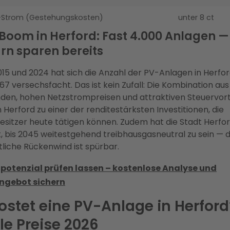
V-Strom (Gestehungskosten)
unter 8 ct
Boom in Herford: Fast 4.000 Anlagen —
n sparen bereits
15 und 2024 hat sich die Anzahl der PV-Anlagen in Herfo
67 versechsfacht. Das ist kein Zufall: Die Kombination aus
den, hohen Netzstrompreisen und attraktiven Steuervort
 Herford zu einer der renditestärksten Investitionen, die
sitzer heute tätigen können. Zudem hat die Stadt Herfor
t, bis 2045 weitestgehend treibhausgasneutral zu sein — 
tliche Rückenwind ist spürbar.
potenzial prüfen lassen – kostenlose Analyse und
ngebot sichern
stet eine PV-Anlage in Herford
le Preise 2026