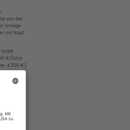
r
te von bis
PV-Anlage
er auf Kauf
 Stadt
 160 €/kWp
ax. 4.200 €)
ei
g gestellt
s
te
 2027
hert sich