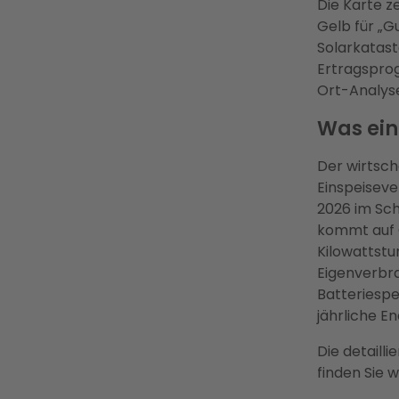
Die Karte ze
Gelb für „Gu
Solarkatast
Ertragsprog
Ort-Analyse
Was ein
Der wirtsch
Einspeisev
2026 im Sch
kommt auf 
Kilowattstu
Eigenverbra
Batteriespe
jährliche E
Die detaill
finden Sie w