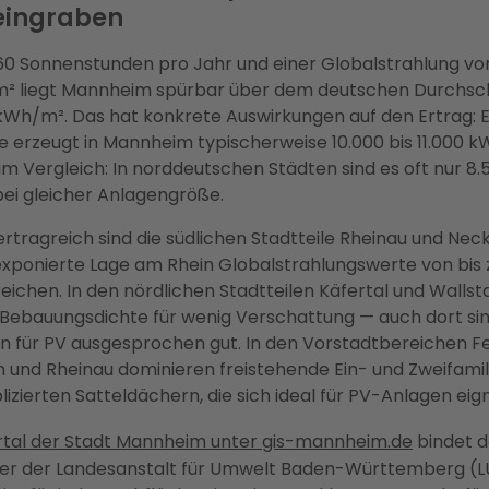
eingraben
660 Sonnenstunden pro Jahr und einer Globalstrahlung von 
m² liegt Mannheim spürbar über dem deutschen Durchsch
kWh/m². Das hat konkrete Auswirkungen auf den Ertrag: E
erzeugt in Mannheim typischerweise 10.000 bis 11.000 
um Vergleich: In norddeutschen Städten sind es oft nur 8.
ei gleicher Anlagengröße.
rtragreich sind die südlichen Stadtteile Rheinau und Neck
exponierte Lage am Rhein Globalstrahlungswerte von bis z
ichen. In den nördlichen Stadtteilen Käfertal und Wallst
 Bebauungsdichte für wenig Verschattung — auch dort sin
n für PV ausgesprochen gut. In den Vorstadtbereichen F
und Rheinau dominieren freistehende Ein- und Zweifami
izierten Satteldächern, die sich ideal für PV-Anlagen eig
tal der Stadt Mannheim unter gis-mannheim.de
bindet d
ter der Landesanstalt für Umwelt Baden-Württemberg (L