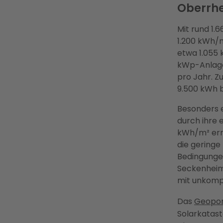
Oberrh
Mit rund 1.
1.200 kWh/
etwa 1.055 
kWp-Anlage 
pro Jahr. Z
9.500 kWh b
Besonders e
durch ihre 
kWh/m² erre
die geringe
Bedingunge
Seckenheim 
mit unkompl
Das
Geopor
Solarkatas