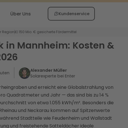
Über Uns
Kundenservice
er Region
💶 150 Mio. € gesicherte Fördermittel
k in Mannheim: Kosten &
2026
Alexander Müller
uten
Solarexperte bei Enter
heingraben und erreicht eine Globalstrahlung von
 pro Quadratmeter und Jahr — das sind bis zu 14 %
urchschnitt von etwa 1.055 kWh/m². Besonders die
ie Rheinau und Neckarau kommen auf Spitzenwerte
, während Stadtteile wie Feudenheim und Wallstadt
ung und freistehende Satteldächer ideale