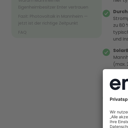
hier t
Warum Mannheimer
Eigenheimbesitzer Enter vertrauen
Durchs
Fazit: Photovoltaik in Mannheim —
Stromp
jetzt ist der richtige Zeitpunkt
zu 80 
typisc
FAQ
und Ins
Solar
Mannhe
(max. 
auf be
Denkma
werde
Zeitd
Arbeit
Einspe
abgesc
den ak