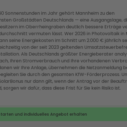
.660 Sonnenstunden im Jahr gehört Mannheim zu den
hsten Großstädten Deutschlands — eine Ausgangslage, d
sitzern im Oberrheingraben deutlich bessere Erträge ve
urchschnitt vermuten lässt. Wer 2026 in Photovoltaik i
 kann seine Energiekosten im Schnitt um 2.000 € jährlich 
gleichzeitig von der seit 2023 geltenden Umsatzsteuerbefr
stallation. Als Deutschlands größter Energieberater analy
 Dach, Ihren Stromverbrauch und Ihre vorhandenen Verbr
planen wir Ihre Anlage, übernehmen die Netzanmeldung b
egleiten Sie durch den gesamten KfW-Förderprozess. Un
SolarBonus nur dann gilt, wenn der Antrag vor der Beauf
, sorgen wir dafür, dass diese Frist für Sie kein Risiko ist.