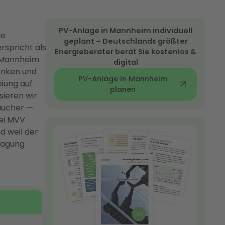
PV-Anlage in Mannheim individuell
ie
geplant – Deutschlands größter
rspricht als
Energieberater berät Sie kostenlos &
n Mannheim
digital
senken und
PV-Anlage in Mannheim
eiung auf
planen
sieren wir
aucher —
ei MVV
d weil der
tragung