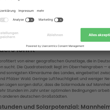
ervice aus einer Hand:
Enter — Deutschlands größter
eberater — übernimmt Planung, Netzanmeldung bei MVV
rderprozess und Installation durch geprüfte
omeisterbetriebe aus der Metropolregion Rhein-Neckar.
eisgarantie inklusive.
 sich Photovoltaik in Mannhe
ders lohnt
ofitiert von einer geografischen Gunstlage, die in Deut
en sucht. Die Quadratestadt liegt im Oberrheingraben — 
nd sonnigsten Klimaräume des Landes, eingebettet zwis
d Pfälzer Wald. Geringe Luftfeuchtigkeit und weniger Ne
ren Lagen sorgen dafür, dass die Solarmodule auf Mannhe
r Stunden im Jahr unter optimalen Bedingungen arbeite
n anderen deutschen Großstädten.
tunden und Solarpotenzial: Mannhei