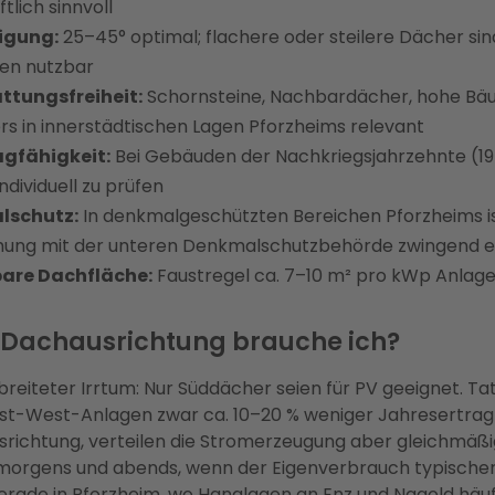
tlich sinnvoll
igung:
25–45° optimal; flachere oder steilere Dächer sin
en nutzbar
ttungsfreiheit:
Schornsteine, Nachbardächer, hohe B
s in innerstädtischen Lagen Pforzheims relevant
gfähigkeit:
Bei Gebäuden der Nachkriegsjahrzehnte (1
ndividuell zu prüfen
lschutz:
In denkmalgeschützten Bereichen Pforzheims is
ung mit der unteren Denkmalschutzbehörde zwingend er
are Dachfläche:
Faustregel ca. 7–10 m² pro kWp Anlage
Dachausrichtung brauche ich?
rbreiteter Irrtum: Nur Süddächer seien für PV geeignet. Ta
t-West-Anlagen zwar ca. 10–20 % weniger Jahresertrag 
srichtung, verteilen die Stromerzeugung aber gleichmäß
morgens und abends, wenn der Eigenverbrauch typische
Gerade in Pforzheim, wo Hanglagen an Enz und Nagold häuf