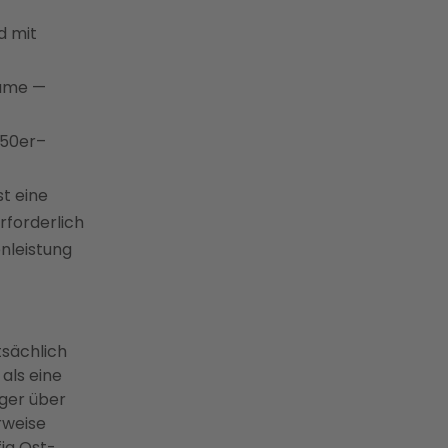
d mit
äume —
950er–
t eine
forderlich
nleistung
tsächlich
als eine
iger über
rweise
ig Ost-