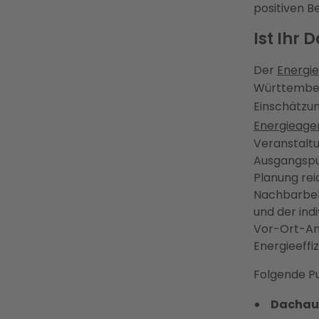
positiven B
Ist Ihr 
Der
Energie
Württember
Einschätzun
Energieage
Veranstaltu
Ausgangspun
Planung rei
Nachbarbeb
und der ind
Vor-Ort-Ana
Energieeffi
Folgende P
Dachau