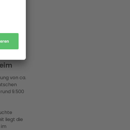
im?
solare
 horizontale
en sind
r die
Kombination
heim
lung von ca.
eutschen
rund 9.500
auchte
 liegt die
 im