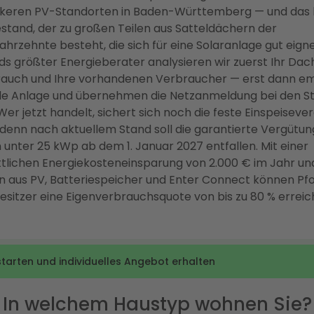
rkeren PV-Standorten in Baden-Württemberg — und das 
tand, der zu großen Teilen aus Satteldächern der
ahrzehnte besteht, die sich für eine Solaranlage gut eigne
s größter Energieberater analysieren wir zuerst Ihr Dach
auch und Ihre vorhandenen Verbraucher — erst dann em
de Anlage und übernehmen die Netzanmeldung bei den S
Wer jetzt handelt, sichert sich noch die feste Einspeiseve
denn nach aktuellem Stand soll die garantierte Vergütun
unter 25 kWp ab dem 1. Januar 2027 entfallen. Mit einer
tlichen Energiekosteneinsparung von 2.000 € im Jahr un
n aus PV, Batteriespeicher und Enter Connect können Pf
sitzer eine Eigenverbrauchsquote von bis zu 80 % erreic