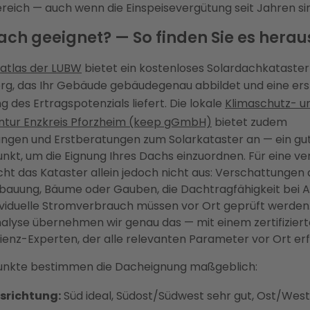
ereich — auch wenn die Einspeisevergütung seit Jahren sin
Dach geeignet? — So finden Sie es herau
atlas der LUBW
bietet ein kostenloses Solardachkataster
g, das Ihr Gebäude gebäudegenau abbildet und eine ers
g des Ertragspotenzials liefert. Die lokale
Klimaschutz- u
ntur Enzkreis Pforzheim (keep gGmbH)
bietet zudem
ngen und Erstberatungen zum Solarkataster an — ein gu
kt, um die Eignung Ihres Dachs einzuordnen. Für eine ve
cht das Kataster allein jedoch nicht aus: Verschattungen
auung, Bäume oder Gauben, die Dachtragfähigkeit bei A
ividuelle Stromverbrauch müssen vor Ort geprüft werden.
lyse übernehmen wir genau das — mit einem zertifizier
zienz-Experten, der alle relevanten Parameter vor Ort erf
unkte bestimmen die Dacheignung maßgeblich:
srichtung:
Süd ideal, Südost/Südwest sehr gut, Ost/West