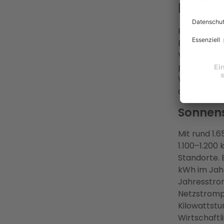
Lohnt 
Pforzheim b
Bedingungen
Verschattun
prinzipiell 
Wirtschaftl
aus Eigenv
Sonnens
Mit rund 1.
1.100–1.200
Standorte. 
kWh im Jah
Jahresstro
Netzstrompr
Kilowattstu
Wirtschaftl