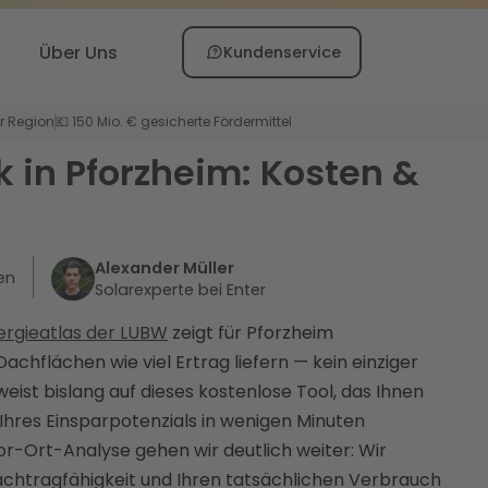
Über Uns
Kundenservice
er Region
💶 150 Mio. € gesicherte Fördermittel
k in Pforzheim: Kosten &
Alexander Müller
en
Solarexperte bei Enter
ergieatlas der LUBW
zeigt für Pforzheim
hflächen wie viel Ertrag liefern — kein einziger
eist bislang auf dieses kostenlose Tool, das Ihnen
Ihres Einsparpotenzials in wenigen Minuten
or-Ort-Analyse gehen wir deutlich weiter: Wir
chtragfähigkeit und Ihren tatsächlichen Verbrauch