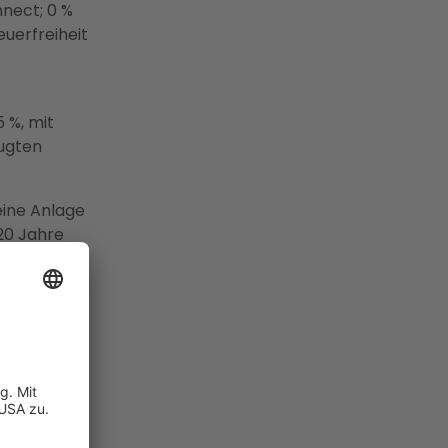
nect; 0 %
euerfreiheit
 %, mit
eugten
ine Anlage
20 Jahre
n
vor.
00
me der
-