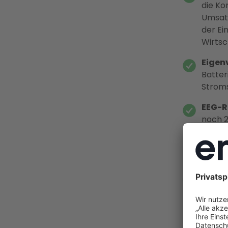
die Ko
Umsatz
der Ei
Wirtsc
Eigen
Batter
Stroms
EEG-R
noch 2
garant
Bundes
Vergüt
Enter
erfolg
Netzan
Förder