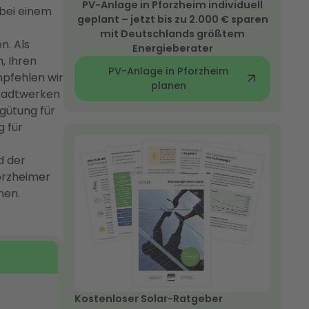
PV-Anlage in Pforzheim individuell
bei einem
geplant – jetzt bis zu 2.000 € sparen
mit Deutschlands größtem
n. Als
Energieberater
, Ihren
PV-Anlage in Pforzheim
pfehlen wir
planen
tadtwerken
rgütung für
g für
d der
orzheimer
hen.
Kostenloser Solar-Ratgeber