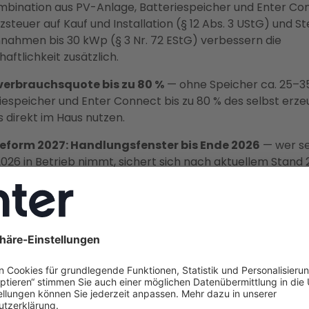
mbination aus PV-Anlage, Batteriespeicher und Enter Con
steuer auf Kauf und Installation (§ 12 Abs. 3 UStG) und St
nnahmen bis 30 kWp (§ 3 Nr. 72 EStG) verbessern die
haftlichkeit zusätzlich.
verbrauchsquote bis zu 80 %
— ohne Speicher ca. 25–35
iespeicher und Enter Connect bis zu 80 % des selbst erz
 direkt im Haus nutzen.
eform 2027: Handlungsfenster bis Ende 2026
— wer se
026 in Betrieb nimmt, sichert sich nach aktuellem Stand 
ierte Einspeisevergütung; der Arbeitsentwurf des
wirtschaftsministeriums sieht die Abschaffung der feste
ung für Neuanlagen unter 25 kWp ab dem 1. Januar 2027 
 ist Deutschlands größter Energieberater
— über 37.0
reiche Projekte, Festpreisgarantie, vollständige Übernah
meldung bei den Stadtwerken Pforzheim sowie des KfW
prozesses, 2 Jahre Vor-Ort-Wartung inklusive.