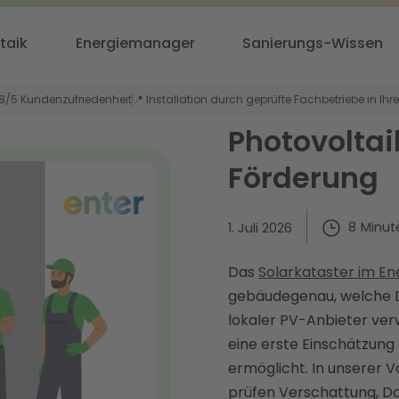
taik
Energiemanager
Sanierungs-Wissen
,8/5 Kundenzufriedenheit
📍 Installation durch geprüfte Fachbetriebe in Ihr
Photovoltai
Förderung
8
Minut
1. Juli 2026
Das
Solarkataster im En
gebäudegenau, welche Dac
lokaler PV-Anbieter verw
eine erste Einschätzung 
ermöglicht. In unserer V
prüfen Verschattung, Da