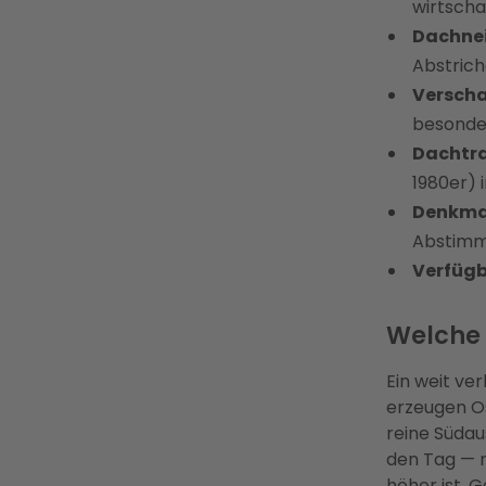
wirtschaf
Dachne
Abstrich
Verscha
besonder
Dachtra
1980er) i
Denkma
Abstimm
Verfügb
Welche 
Ein weit ve
erzeugen Os
reine Südau
den Tag — 
höher ist. 