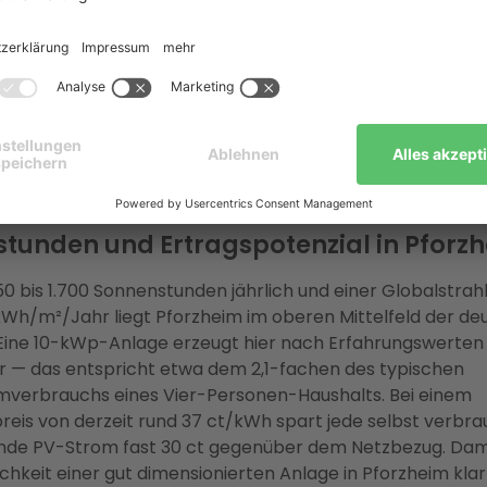
sich eine PV-Anlage in Pforzhe
ietet als Standort am Nordrand des Schwarzwalds gute 
: Die Hügellandschaft an Enz und Nagold sorgt für wenig
g, und viele Satteldächer aus den 1950er bis 1980er Jahr
gut für eine Photovoltaik-Anlage geeignet. Entscheidend fü
ichkeit ist weniger die Sonneneinstrahlung allein als die 
erbrauchsquote, Netzstrompreis und Systemgröße.
tunden und Ertragspotenzial in Pforz
650 bis 1.700 Sonnenstunden jährlich und einer Globalstrah
 kWh/m²/Jahr liegt Pforzheim im oberen Mittelfeld der d
Eine 10-kWp-Anlage erzeugt hier nach Erfahrungswerten 
r — das entspricht etwa dem 2,1-fachen des typischen
mverbrauchs eines Vier-Personen-Haushalts. Bei einem
eis von derzeit rund 37 ct/kWh spart jede selbst verbr
nde PV-Strom fast 30 ct gegenüber dem Netzbezug. Damit
ichkeit einer gut dimensionierten Anlage in Pforzheim klar