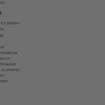
kt.
s
 für Baden-
te
nd
ter
rbindliche
 durch
ltbauten
 In unserer
ten
asst.