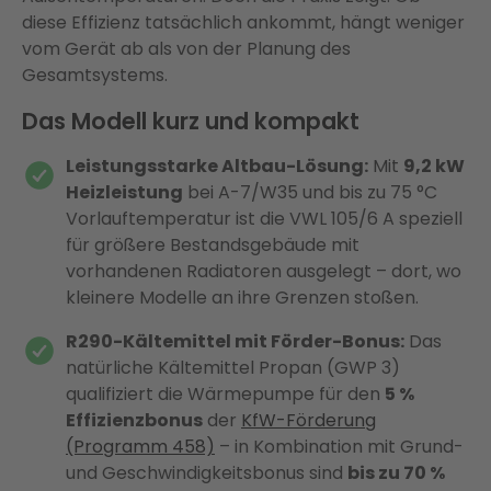
diese Effizienz tatsächlich ankommt, hängt weniger
vom Gerät ab als von der Planung des
Gesamtsystems.
Das Modell kurz und kompakt
Leistungsstarke Altbau-Lösung:
Mit
9,2 kW
Heizleistung
bei A-7/W35 und bis zu 75 °C
Vorlauftemperatur ist die VWL 105/6 A speziell
für größere Bestandsgebäude mit
vorhandenen Radiatoren ausgelegt – dort, wo
kleinere Modelle an ihre Grenzen stoßen.
R290-Kältemittel mit Förder-Bonus:
Das
natürliche Kältemittel Propan (GWP 3)
qualifiziert die Wärmepumpe für den
5 %
Effizienzbonus
der
KfW-Förderung
(Programm 458)
– in Kombination mit Grund-
und Geschwindigkeitsbonus sind
bis zu 70 %