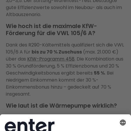
3,0–3,5. Der Stiftung-Warentest-Test bestätigte
gute Effizienzwerte sowohl im Neubau- als auch im
Altbauszenario.
Wie hoch ist die maximale KfW-
Förderung für die VWL 105/6 A?
Dank des R290-Kältemittels qualifiziert sich die VWL
105/6 A für
bis zu 70 % Zuschuss
(max. 21.000 €)
über das
KfW-Programm 458
. Die Kombination aus
30 % Grundförderung, 5 % Effizienzbonus und 20 %
Geschwindigkeitsbonus ergibt bereits
55 %
. Bei
niedrigem Einkommen kommt der 30 %-
Einkommensbonus hinzu – gedeckelt auf 70 %
insgesamt.
Wie laut ist die Wärmepumpe wirklich?
Im Nachtmodus beträgt der Schallleistungspegel
46 dB(A)
. In 3 Metern Entfernung sind es nur noch