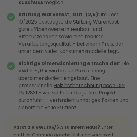
Zuschuss
möglich.
Stiftung Warentest „Gut" (2,5):
Im Test
10/2025 bestätigte die
Stiftung Warentest
gute Effizienzwerte in Neubau- und
Altbauszenarien sowie eine robuste
Verarbeitungsqualität – bei einem Preis, der
unter dem vieler Konkurrenzmodelle liegt.
Richtige Dimensionierung entscheidet:
Die
VWL 105/6 A wird in der Praxis häufig
überdimensioniert eingebaut. Eine
professionelle
Heizlastberechnung nach DIN
EN 12831
– wie sie Enter bei jedem Projekt
durchführt – verhindert unnötiges Takten und
sichert die volle Effizienz.
Passt die VWL 105/6 A zu Ihrem Haus?
Enter
prüft Ihr Gebäude ganzheitlich und vergleicht