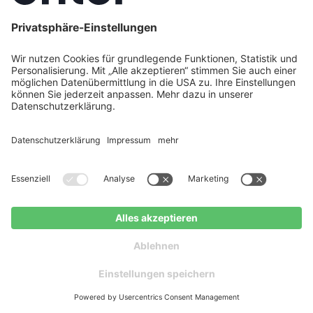
29 dB(A). Die Grenzwerte der TA Lärm (nachts 35
dB(A) in reinen Wohngebieten) werden bei
6–8
Metern Abstand
zur Grundstücksgrenze ohne
zusätzliche Maßnahmen eingehalten. Bei
geringeren Abständen sind
Schallschutzmaßnahmen einzuplanen.
Lohnt sich die VWL 105/6 A noch oder
sollte ich auf die /8.1-Generation warten?
Die VWL 105/6 A ist ein bewährtes Modell, das
weiterhin am Markt verfügbar ist – teilweise zu
reduzierten Preisen. Die neue /8.1-Generation
bietet laut Vaillant Verbesserungen bei
Schallschutz und Effizienz. Ob sich das Warten
lohnt, hängt von Ihrem Zeitplan und den konkreten
Preisunterschieden ab. Bedenken Sie: Der
Geschwindigkeitsbonus von 20 %
sinkt ab 2029 –
ein schneller Heizungstausch kann finanziell
vorteilhafter sein als das Warten auf die neueste