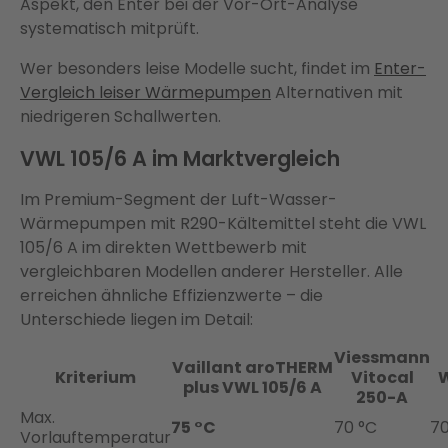
Aspekt, den Enter bei der Vor-Ort-Analyse
systematisch mitprüft.
Wer besonders leise Modelle sucht, findet im
Enter-
Vergleich leiser Wärmepumpen
Alternativen mit
niedrigeren Schallwerten.
VWL 105/6 A im Marktvergleich
Im Premium-Segment der Luft-Wasser-
Wärmepumpen mit R290-Kältemittel steht die VWL
105/6 A im direkten Wettbewerb mit
vergleichbaren Modellen anderer Hersteller. Alle
erreichen ähnliche Effizienzwerte – die
Unterschiede liegen im Detail:
Viessmann
Vaillant aroTHERM
Kriterium
Vitocal
W
plus VWL 105/6 A
250-A
Max.
75 °C
70 °C
70
Vorlauftemperatur