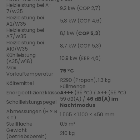
Heizleistung bei A-
9,2 kW (COP 2,7)
7/W35
Heizleistung bei
5,8 kW (COP 4,6)
A2/W35
Heizleistung bei
8,1 kW (
COP 5,3
)
A7/W35
Heizleistung bei
8,7 kW (COP 5,3)
A10/W35
Kühlleistung
10,9 kW (EER 4,6)
(A35/W18)
Max.
75 °C
Vorlauftemperatur
R290 (Propan), 1,3 kg
Kältemittel
Füllmenge
Energieeffizienzklasse
A+++
(35 °C) / A++ (55 °C)
59 dB(A) /
46 dB(A) im
Schallleistungspegel
Nachtmodus
Abmessungen (H × B
1.565 × 1.100 × 450 mm
× T)
Stellfläche
0,5 m²
Gewicht
210 kg
(betriebsbereit)