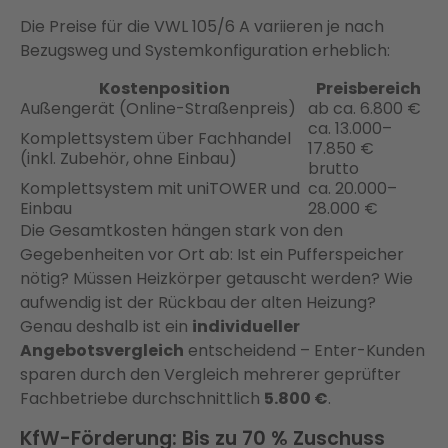
Die Preise für die VWL 105/6 A variieren je nach
Bezugsweg und Systemkonfiguration erheblich:
Kostenposition
Preisbereich
Außengerät (Online-Straßenpreis)
ab ca. 6.800 €
ca. 13.000–
Komplettsystem über Fachhandel
17.850 €
(inkl. Zubehör, ohne Einbau)
brutto
Komplettsystem mit uniTOWER und
ca. 20.000–
Einbau
28.000 €
Die Gesamtkosten hängen stark von den
Gegebenheiten vor Ort ab: Ist ein Pufferspeicher
nötig? Müssen Heizkörper getauscht werden? Wie
aufwendig ist der Rückbau der alten Heizung?
Genau deshalb ist ein
individueller
Angebotsvergleich
entscheidend – Enter-Kunden
sparen durch den Vergleich mehrerer geprüfter
Fachbetriebe durchschnittlich
5.800 €
.
KfW-Förderung: Bis zu 70 % Zuschuss