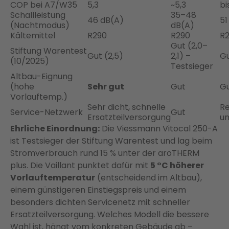
COP bei A7/W35
5,3
~5,3
bi
Schallleistung
35–48
46 dB(A)
51
(Nachtmodus)
dB(A)
Kältemittel
R290
R290
R
Gut (2,0–
Stiftung Warentest
Gut (2,5)
2,1) –
Gu
(10/2025)
Testsieger
Altbau-Eignung
(hohe
Sehr gut
Gut
G
Vorlauftemp.)
Sehr dicht, schnelle
Re
Service-Netzwerk
Gut
Ersatzteilversorgung
un
Ehrliche Einordnung:
Die Viessmann Vitocal 250-A
ist Testsieger der Stiftung Warentest und lag beim
Stromverbrauch rund 15 % unter der aroTHERM
plus. Die Vaillant punktet dafür mit
5 °C höherer
Vorlauftemperatur
(entscheidend im Altbau),
einem günstigeren Einstiegspreis und einem
besonders dichten Servicenetz mit schneller
Ersatzteilversorgung. Welches Modell die bessere
Wahl ist, hängt vom konkreten Gebäude ab –