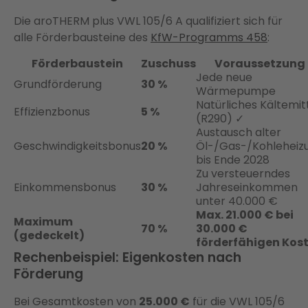
Die aroTHERM plus VWL 105/6 A qualifiziert sich für
alle Förderbausteine des
KfW-Programms 458
:
Förderbaustein
Zuschuss
Voraussetzung
Jede neue
Grundförderung
30 %
Wärmepumpe
Natürliches Kältemit
Effizienzbonus
5 %
(R290) ✓
Austausch alter
Geschwindigkeitsbonus
20 %
Öl-/Gas-/Kohleheiz
bis Ende 2028
Zu versteuerndes
Einkommensbonus
30 %
Jahreseinkommen
unter 40.000 €
Max. 21.000 € bei
Maximum
70 %
30.000 €
(gedeckelt)
förderfähigen Kos
Rechenbeispiel: Eigenkosten nach
Förderung
Bei Gesamtkosten von
25.000 €
für die VWL 105/6