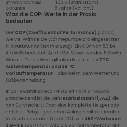
Stromanschluss
400 V (Starkstrom)
Garantie
5 Jahre (Vaillant)
Was die COP-Werte in der Praxis
bedeuten
Der
COP (Coefficient of Performance)
gibt an,
wie viel Wärme die Wärmepumpe pro eingesetzter
Kilowattstunde Strom erzeugt. Ein COP von 5,3 bei
A7/W35 bedeutet: Aus 1 kWh Strom werden 5,3 kWh
Wärme. Dieser Wert gilt allerdings nur bei
7 °C
Außentemperatur und 35 °C
Vorlauftemperatur
– also bei mildem Wetter und
Fußbodenheizung.
In der Realität schwankt die Effizienz erheblich.
Entscheidend ist die
Jahresarbeitszahl (JAZ)
, die
den Durchschnitt über eine komplette Heizperiode
abbildet. Bei gut geplanten Anlagen mit moderater
Vorlauftemperatur (bis 50 °C) sind
JAZ-Werte von
3,8–4,5
realistisch. Wird die Vorlauftemperatur auf