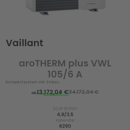
Vaillant
aroTHERM plus VWL
105/6 A
Komplettsystem inkl. Einbau
13.172,04 €
34.172,04 €
ab
SCOP 35°/55°
4,9/3,5
Kältemittel
R290