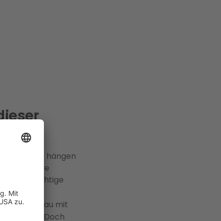
dieser
und im Keller hängen
ie finden Sie
tion die richtige
her
ür den Altbau mit
einsetzbar. Doch