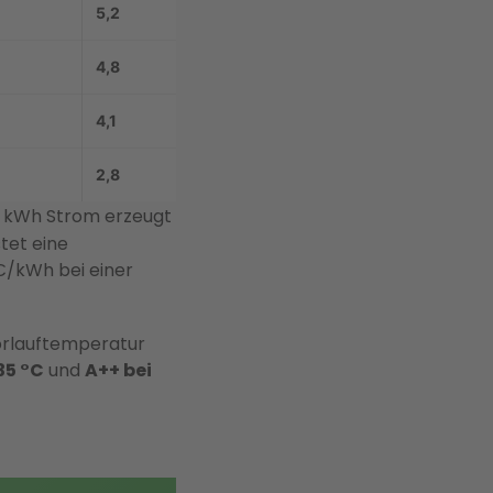
5,2
4,8
4,1
2,8
 1 kWh Strom erzeugt
tet eine
 €/kWh bei einer
rlauftemperatur
35 °C
und
A++ bei