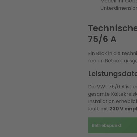
Modell Ihr Geb
Unterdimension
Technische
75/6 A
Ein Blick in die tech
realen Betrieb ausgel
Leistungsdat
Die VWL 75/6 A ist
gesamte Kältekreisla
Installation erhebli
läuft mit
230 V einp
Betriebspunkt