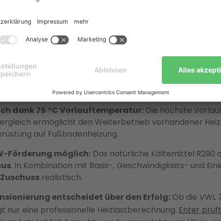
ersprechen und Praxisrealität liegen Details, die über T
nheit entscheiden.
 kurz und kompakt
 120–160 m² Einfamilienhäuser:
Mit
4,6 kW bei A7/W35
u
 die VWL 75/6 A den Heizbedarf typischer Ein- und Zweif
in der Modernisierung.
ch dank 75 °C Vorlauftemperatur:
Die höchste Vorlau
rgleich ermöglicht den Weiterbetrieb vorhandener Heiz
mrüstung auf Fußbodenheizung.
fW-Förderung möglich:
Das natürliche Kältemittel R290 qu
nus
. In Kombination mit Basis-, Geschwindigkeits- und E
 Zuschuss
realistisch.
nsionierung entscheidet über den Erfolg:
Ob die VWL 7
gt nur eine professionelle Heizlastberechnung.
Enter prüf