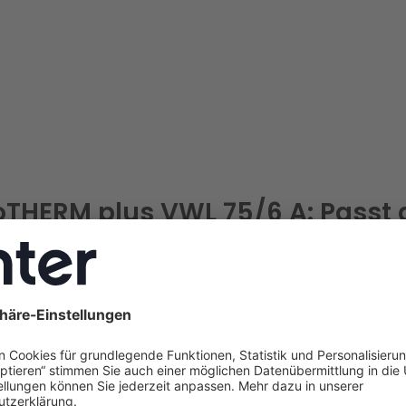
roTHERM plus VWL 75/6 A: Passt 
 zu Ihrem Haus?
zung steht vor dem Aus, das Einfamilienhaus hat 130 m², 
atoren aus den 90ern – eine Wärmepumpe soll her. Doch w
tverkaufte Wärmepumpe von Vaillant genau für diese Situa
ERM plus VWL 75/6 A
trifft den Sweet Spot vieler deutsc
ompakt
genug für Reihenhäuser
,
leistungsstark
genug f
ank
75 °C Vorlauftemperatur
oft ohne teure Umrüstung 