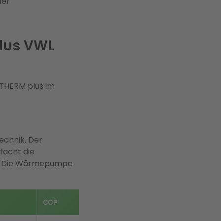
der
plus VWL
roTHERM plus im
echnik. Der
facht die
ist. Die Wärmepumpe
COP