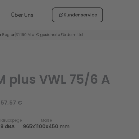
Über Uns
Kundenservice
er Region
💶 150 Mio. € gesicherte Fördermittel
 plus VWL 75/6 A
657,57 €
ldruckpegel
Maße
58 dBA
965x1100x450 mm