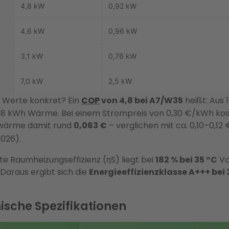
4,8 kW
0,92 kW
4,6 kW
0,96 kW
3,1 kW
0,76 kW
7,0 kW
2,5 kW
 Werte konkret? Ein
COP
von 4,8 bei A7/W35
heißt: Aus
 kWh Wärme. Bei einem Strompreis von 0,30 €/kWh kos
zwärme damit rund
0,063 €
– verglichen mit ca. 0,10–0,12
026).
te Raumheizungseffizienz (ηS) liegt bei
182 % bei 35 °C
Vo
. Daraus ergibt sich die
Energieeffizienzklasse A+++ bei 
ische Spezifikationen