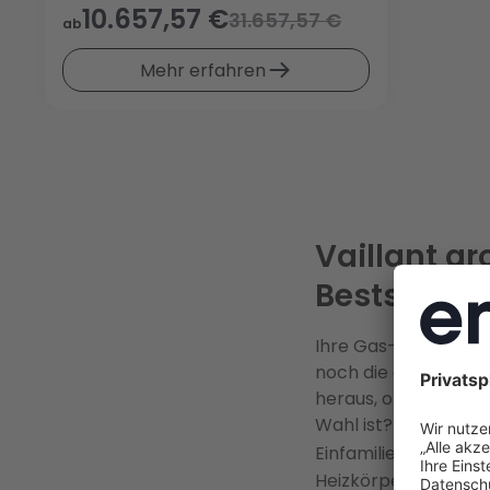
10.657,57 €
31.657,57 €
ab
Mehr erfahren
Vaillant a
Bestseller
Ihre Gas- oder Ölhei
noch die alten Radi
heraus, ob die meis
Wahl ist? Die
aroTH
Einfamilienhäuser:
k
Heizkörpern, und d