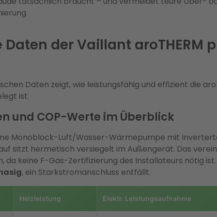
äude tatsächlich braucht – und vermeidet teure Über- o
ierung.
 Daten der Vaillant aroTHERM 
nischen Daten zeigt, wie leistungsfähig und effizient die a
egt ist.
en und COP-Werte im Überblick
 eine Monoblock-Luft/Wasser-Wärmepumpe mit Invertert
uf sitzt hermetisch versiegelt im Außengerät. Das verein
ch, da keine F-Gas-Zertifizierung des Installateurs nötig 
hasig
, ein Starkstromanschluss entfällt.
Heizleistung
Elektr. Leistungsaufnahme