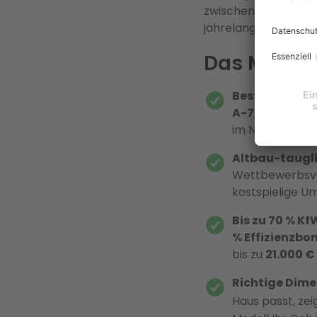
zwischen Herstellerv
jahrelange Zufriede
Das Modell
Bestseller für
A-7/W35
deckt
im Neubau wie 
Altbau-taugli
Wettbewerbsve
kostspielige U
Bis zu 70 % K
% Effizienzbo
bis zu
21.000 €
Richtige Dime
Haus passt, zei