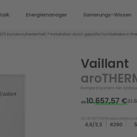
taik
Energiemanager
Sanierungs-Wissen
,8/5 Kundenzufriedenheit
📍 Installation durch geprüfte Fachbetriebe in Ihr
Vaillant
aroTHERM
Komplettsystem inkl. Einbau
10.657,57 €
31.
ab
SCOP 35°/55°
Kältemittel
Schal
4,6/3,3
R290