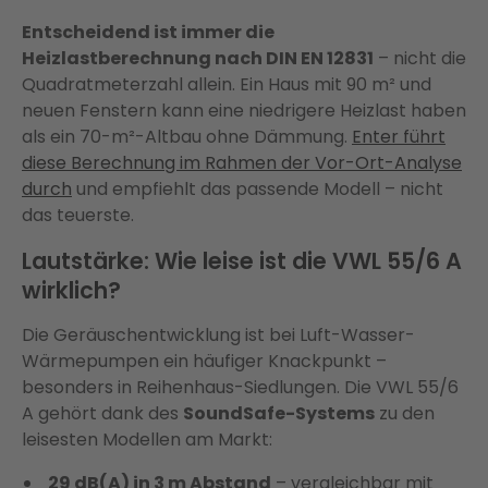
Entscheidend ist immer die
Heizlastberechnung nach DIN EN 12831
– nicht die
Quadratmeterzahl allein. Ein Haus mit 90 m² und
neuen Fenstern kann eine niedrigere Heizlast haben
als ein 70-m²-Altbau ohne Dämmung.
Enter führt
diese Berechnung im Rahmen der Vor-Ort-Analyse
durch
und empfiehlt das passende Modell – nicht
das teuerste.
Lautstärke: Wie leise ist die VWL 55/6 A
wirklich?
Die Geräuschentwicklung ist bei Luft-Wasser-
Wärmepumpen ein häufiger Knackpunkt –
besonders in Reihenhaus-Siedlungen. Die VWL 55/6
A gehört dank des
SoundSafe-Systems
zu den
leisesten Modellen am Markt:
29 dB(A) in 3 m Abstand
– vergleichbar mit