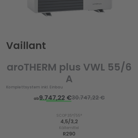
Vaillant
aroTHERM plus VWL 55/6
A
Komplettsystem inkl. Einbau
9.747,22 €
30.747,22 €
ab
SCOP 35°/55°
4,5/3,2
Kältemittel
R290