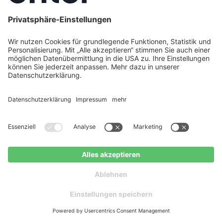
Funktioniert die VWL 55/6 A mit
vorhandenen Heizkörpern?
Ja – die VWL 55/6 A erreicht Vorlauftemperaturen
bis 75 °C und kann damit auch bestehende
Radiatoren betreiben. Allerdings sinkt die Effizienz
bei hohen Vorlauftemperaturen deutlich: Der SCOP
fällt von 4,7 (bei 35 °C) auf 3,4 (bei 55 °C). Optimal
arbeitet die Wärmepumpe mit Fußbodenheizung
oder Niedertemperatur-Heizkörpern bei 35–45 °C
Vorlauftemperatur.
Wie viel Förderung gibt es für die VWL
55/6 A?
Durch das natürliche Kältemittel R290 qualifiziert
sich die VWL 55/6 A für bis zu
70 % KfW-Förderung
(max. 21.000 €). Die 30 % Grundförderung erhalten
alle Eigentümer, der 20 %