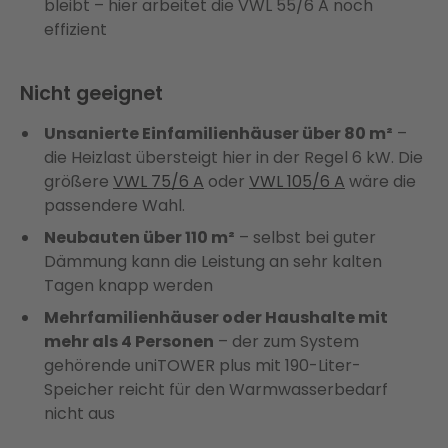
bleibt – hier arbeitet die VWL 55/6 A noch
effizient
Nicht geeignet
Unsanierte Einfamilienhäuser über 80 m²
–
die Heizlast übersteigt hier in der Regel 6 kW. Die
größere
VWL 75/6 A
oder
VWL 105/6 A
wäre die
passendere Wahl.
Neubauten über 110 m²
– selbst bei guter
Dämmung kann die Leistung an sehr kalten
Tagen knapp werden
Mehrfamilienhäuser oder Haushalte mit
mehr als 4 Personen
– der zum System
gehörende uniTOWER plus mit 190-Liter-
Speicher reicht für den Warmwasserbedarf
nicht aus