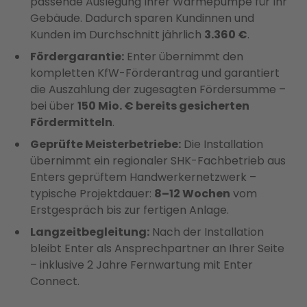
passende Auslegung Ihrer Wärmepumpe für Ihr
Gebäude. Dadurch sparen Kundinnen und
Kunden im Durchschnitt jährlich
3.360 €
.
Fördergarantie:
Enter übernimmt den
kompletten KfW-Förderantrag und garantiert
die Auszahlung der zugesagten Fördersumme –
bei über
150 Mio. € bereits gesicherten
Fördermitteln
.
Geprüfte Meisterbetriebe:
Die Installation
übernimmt ein regionaler SHK-Fachbetrieb aus
Enters geprüftem Handwerkernetzwerk –
typische Projektdauer:
8–12 Wochen
vom
Erstgespräch bis zur fertigen Anlage.
Langzeitbegleitung:
Nach der Installation
bleibt Enter als Ansprechpartner an Ihrer Seite
– inklusive 2 Jahre Fernwartung mit Enter
Connect.