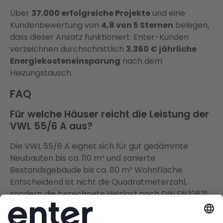
Über
37.000 erfolgreiche Projekte
und eine
Kundenbewertung von
4,8 von 5 Sternen
belegen,
dass dieser Ansatz funktioniert. Enter-Kunden
verzeichnen durchschnittlich
3.360 € jährliche
Energiekosteneinsparung
nach dem
Heizungstausch.
FAQ
Für welche Häuser reicht die Leistung der
VWL 55/6 A aus?
Die VWL 55/6 A eignet sich für gut gedämmte
Neubauten bis ca. 110 m² und sanierte
Bestandsgebäude bis ca. 80 m² Wohnfläche.
Entscheidend ist nicht die Quadratmeterzahl,
sondern die berechnete Heizlast nach DIN EN 12831.
Bei einer Heizlast über 5,5 kW sollte die
größere
VWL 75/6 A
gewählt werden.