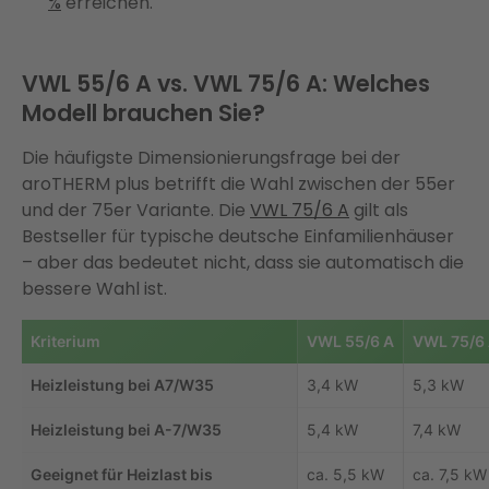
%
erreichen.
VWL 55/6 A vs. VWL 75/6 A: Welches
Modell brauchen Sie?
Die häufigste Dimensionierungsfrage bei der
aroTHERM plus betrifft die Wahl zwischen der 55er
und der 75er Variante. Die
VWL 75/6 A
gilt als
Bestseller für typische deutsche Einfamilienhäuser
– aber das bedeutet nicht, dass sie automatisch die
bessere Wahl ist.
Kriterium
VWL 55/6 A
VWL 75/6
Heizleistung bei A7/W35
3,4 kW
5,3 kW
Heizleistung bei A-7/W35
5,4 kW
7,4 kW
Geeignet für Heizlast bis
ca. 5,5 kW
ca. 7,5 kW