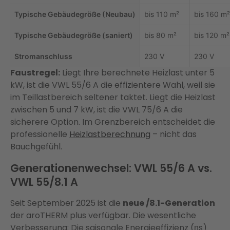
Typische Gebäudegröße (Neubau)
bis 110 m²
bis 160 m²
Typische Gebäudegröße (saniert)
bis 80 m²
bis 120 m²
Stromanschluss
230 V
230 V
Faustregel:
Liegt Ihre berechnete Heizlast unter 5
kW, ist die VWL 55/6 A die effizientere Wahl, weil sie
im Teillastbereich seltener taktet. Liegt die Heizlast
zwischen 5 und 7 kW, ist die VWL 75/6 A die
sicherere Option. Im Grenzbereich entscheidet die
professionelle
Heizlastberechnung
– nicht das
Bauchgefühl.
Generationenwechsel: VWL 55/6 A vs.
VWL 55/8.1 A
Seit September 2025 ist die
neue /8.1-Generation
der aroTHERM plus verfügbar. Die wesentliche
Verbesserung: Die saisonale Energieeffizienz (ηs)