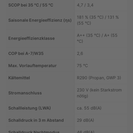
SCOP bei 35 °C / 55 °C
4,7 / 3,4
181 % (35 °C) / 131 %
Saisonale Energieeffizienz (ηs)
(55 °C)
A++ (35 °C) / A+ (55
Energieeffizienzklasse
°C)
COP bei A-7/W35
2,6
Max. Vorlauftemperatur
75 °C
Kältemittel
R290 (Propan, GWP 3)
230 V (kein Starkstrom
Stromanschluss
nötig)
Schallleistung (LWA)
ca. 55 dB(A)
Schalldruck in 3 m Abstand
29 dB(A)
Schalldruck Nachtmodus
46 dB(A)