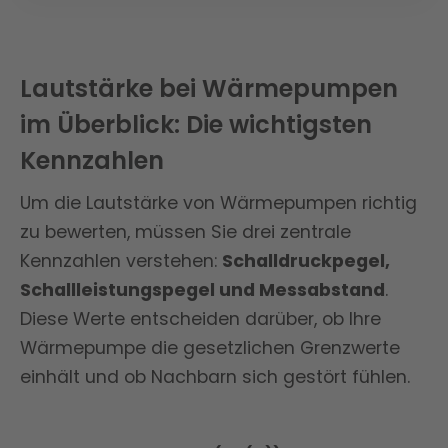
Logatherm punktet mit ihrer robusten
selbst bei extremen
Vorlauftemperaturen. Die Buderus
Bauweise und zuverlässigen Leistung
Wetterbedingungen. Der starke 9 kW
Logatherm punktet mit ihrer robusten
selbst bei extremen
Heizstab sorgt für zusätzliche
Lautstärke bei Wärmepumpen
Bauweise und zuverlässigen Leistung
Wetterbedingungen. Der starke 9 kW
Sicherheit in kalten Winternächten.
selbst bei extremen
im Überblick: Die wichtigsten
Heizstab sorgt für zusätzliche
Wetterbedingungen. Der starke 9 kW
Sicherheit in kalten Winternächten.
Kennzahlen
Heizstab sorgt für zusätzliche
Sicherheit in kalten Winternächten.
Um die Lautstärke von Wärmepumpen richtig
zu bewerten, müssen Sie drei zentrale
Kennzahlen verstehen:
Schalldruckpegel,
Schallleistungspegel und Messabstand
.
Diese Werte entscheiden darüber, ob Ihre
Wärmepumpe die gesetzlichen Grenzwerte
einhält und ob Nachbarn sich gestört fühlen.