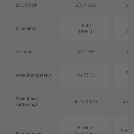
SCOP/COP
SCOP 5,03
SCO
R290
R
Kältemittel
(GWP 3)
(GW
Leistung
3–12 kW
4–1
bis 
Vorlauftemperatur
bis 75 °C
(68
Preis (nach
ab 10.000 €
ab 11
Förderung)
Flexible
Schalld
Besonderheit
Aufstellung,