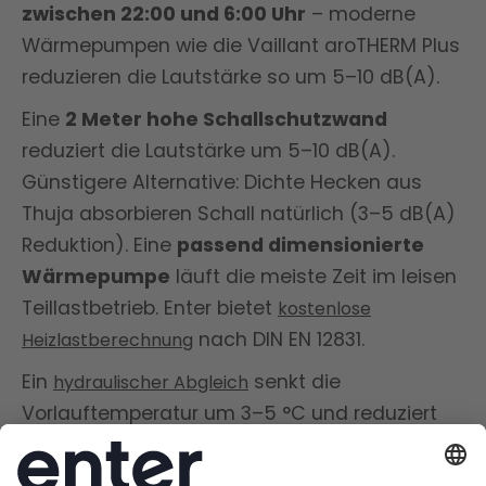
zwischen 22:00 und 6:00 Uhr
– moderne
Wärmepumpen wie die Vaillant aroTHERM Plus
reduzieren die Lautstärke so um 5–10 dB(A).
Eine
2 Meter hohe Schallschutzwand
reduziert die Lautstärke um 5–10 dB(A).
Günstigere Alternative: Dichte Hecken aus
Thuja absorbieren Schall natürlich (3–5 dB(A)
Reduktion). Eine
passend dimensionierte
Wärmepumpe
läuft die meiste Zeit im leisen
Teillastbetrieb. Enter bietet
kostenlose
nach DIN EN 12831.
Heizlastberechnung
Ein
senkt die
hydraulischer Abgleich
Vorlauftemperatur um 3–5 °C und reduziert
die Laufzeit um 10–15 %. Kosten: 400–800 €,
mit 15 % KfW-Förderung. Ein
Pufferspeicher