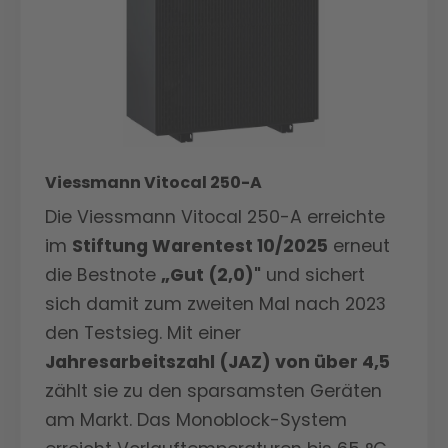
Wetterbedingungen. Der starke 9 kW
Sicherheit in kalten Winternächten.
Heizstab sorgt für zusätzliche
Sicherheit in kalten Winternächten.
Viessmann Vitocal 250-A
Die Viessmann Vitocal 250-A erreichte
im
Stiftung Warentest 10/2025
erneut
die Bestnote
„Gut (2,0)"
und sichert
sich damit zum zweiten Mal nach 2023
den Testsieg. Mit einer
Jahresarbeitszahl (JAZ) von über 4,5
zählt sie zu den sparsamsten Geräten
am Markt. Das Monoblock-System