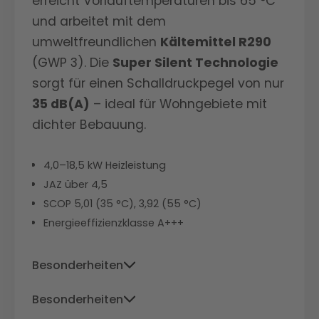
erreicht Vorlauftemperaturen bis 65 °C
und arbeitet mit dem
umweltfreundlichen
Kältemittel R290
(GWP 3). Die
Super Silent Technologie
sorgt für einen Schalldruckpegel von nur
35 dB(A)
– ideal für Wohngebiete mit
dichter Bebauung.
4,0–18,5 kW Heizleistung
JAZ über 4,5
SCOP 5,01 (35 °C), 3,92 (55 °C)
Energieeffizienzklasse A+++
Besonderheiten
Niedrigster Stromverbrauch im Test,
Besonderheiten
besonders effizient bei niedrigen