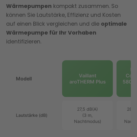
Wärmepumpen
kompakt zusammen. So
können Sie Lautstärke, Effizienz und Kosten
auf einen Blick vergleichen und die
optimale
Wärmepumpe für Ihr Vorhaben
identifizieren.
Bo
Vaillant
Com
Modell
aroTHERM Plus
5800i
27,5 dB(A)
28,5
Lautstärke (dB)
(3 m,
(3
Nachtmodus)
Nacht