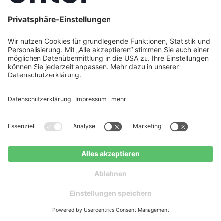
(300–500 Liter) reduziert nächtliche
Laufzeiten um bis zu 40 %. Lassen Sie die
Wärmepumpe
jährlich warten
und tauschen
Sie Luftfilter alle 6 Monate.
Bis zu 70 % KfW-Förderung für
leise Wärmepumpen sichern
Der Staat fördert Wärmepumpen mit bis zu
70
– maximal 30.000
% der förderfähigen Kosten
€ pro Wohneinheit. Die Förderung setzt sich
aus mehreren Komponenten zusammen:
Die
Grundförderung von 30 %
erhalten alle
Jetzt Wärmepumpen-Angebote erhalten
selbstnutzenden Eigentümer.
Wer seine alte Öl-, Gas- oder Kohleheizung