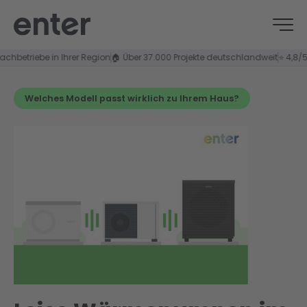
iebe in Ihrer Region
🏠 Über 37.000 Projekte deutschlandweit
⭐ 4,8/5 Kunde
Welches Modell passt wirklich zu Ihrem Haus?