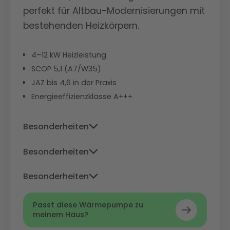
perfekt für Altbau-Modernisierungen mit
bestehenden Heizkörpern.
4–12 kW Heizleistung
SCOP 5,1 (A7/W35)
JAZ bis 4,6 in der Praxis
Energieeffizienzklasse A+++
Besonderheiten
Niedrigster Stromverbrauch im Test,
Besonderheiten
besonders effizient bei niedrigen
Niedrigster Stromverbrauch im Test,
Außentemperaturen, ideal für
Besonderheiten
besonders effizient bei niedrigen
mit höheren
unsanierte Altbauten
Niedrigster Stromverbrauch im Test,
Außentemperaturen, ideal für
Vorlauftemperaturen. Die Buderus
Passt diese Wärmepumpe zu
besonders effizient bei niedrigen
mit höheren
meinem Haus?
unsanierte Altbauten
Logatherm punktet mit ihrer robusten
Außentemperaturen, ideal für