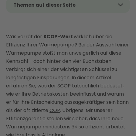
Themen auf dieser Seite
Das Thema kurz und kompakt
Was ist der SCOP einer Wärmepumpe?
Was verrät der
Wie wird der SCOP berechnet?
SCOP-Wert
wirklich über die
Effizienz Ihrer
Wärmepumpe
? Bei der Auswahl einer
SCOP, COP, und JAZ im Vergleich
Wärmepumpe stößt man unweigerlich auf diese
Einflussfaktoren auf den SCOP im praktischen
Kennzahl – doch hinter den vier Buchstaben
Betrieb
verbirgt sich einer der wichtigsten Schlüssel zu
Gute SCOP-Werte im Vergleich: Was verschiedene
langfristigen Einsparungen. In diesem Artikel
Wärmepumpentypen leisten
erfahren Sie, was der SCOP tatsächlich bedeutet,
Mit Enter zum optimalen SCOP
wie er Ihre Betriebskosten beeinflusst und warum
Fazit: SCOP als wichtiger, aber nicht alleiniger
er für Ihre Entscheidung aussagekräftiger sein kann
Entscheidungsfaktor
als der oft zitierte
COP
. Übrigens: Mit unserer
FAQ
Effizienzgarantie stellen wir sicher, dass Ihre neue
Wärmepumpe mindestens 3× so effizient arbeitet
wie Ihre fossile Altanlage.