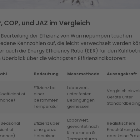
 COP, und JAZ im Vergleich
r Beurteilung der Effizienz von Wärmepumpen tauchen
iedene Kennzahlen auf, die leicht verwechselt werden kö
r auch die Energy Efficiency Ratio (EER) für den Kühlbetr
n Überblick über die wichtigsten Effizienzindikatoren:
ahl
Bedeutung
Messmethode
Aussagekraft
Effizienz bei
Laborwert,
Vergleich einze
oefficient of
einer
unter festen
Geräte unter
rmance)
bestimmten
Bedingungen
Standardbedin
Temperatur
gemessen
Laborwert,
(Seasonal
Effizienz über
Realistischere
gewichtet nach
ient of
eine ganze
Einschätzung al
Klimazonen &
rmance)
Heizsaison
aber keine Prax
Temperaturen