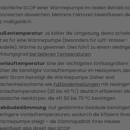
tsächliche SCOP einer Wärmepumpe im realen Betrieb k
borwerten abweichen. Mehrere Faktoren beeinflussen di
nz maßgeblich:
ußentemperatur
: Je kälter die Umgebung, desto schwi
st es für eine Wärmepumpe (besonders für Luft-Wasser-
odelle), Wärme zu gewinnen. Dies führt zu einem niedrig
irkungsgrad
bei tieferen Temperaturen
.
orlauftemperatur
: Eine der wichtigsten Einflussgrößen!
öher die benötigte Vorlauftemperatur im Heizsystem, de
ehr Strom benötigt die Wärmepumpe. Daher sind
lächenheizsysteme wie
Fußbodenheizungen
mit niedrige
orlauftemperaturen (30 bis 40 °C) deutlich effizienter als
lassische Heizkörper, die oft 50 bis 70 °C benötigen.
Gebäudedämmung
: Gut gedämmte Gebäude benötige
eringere Vorlauftemperaturen, wodurch die Effizienz Ihre
ärmepumpe steigt – die Dämmqualität Ihres Hauses
eeinflusst also direkt den SCOP.