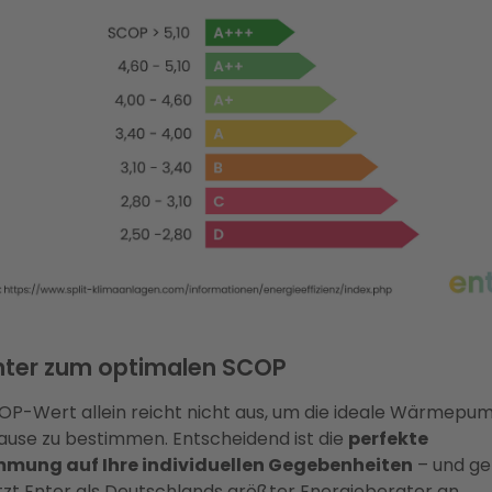
Enter zum optimalen SCOP
OP-Wert allein reicht nicht aus, um die ideale Wärmepum
hause zu bestimmen. Entscheidend ist die
perfekte
mung auf Ihre individuellen Gegebenheiten
– und g
tzt Enter als Deutschlands größter Energieberater an.