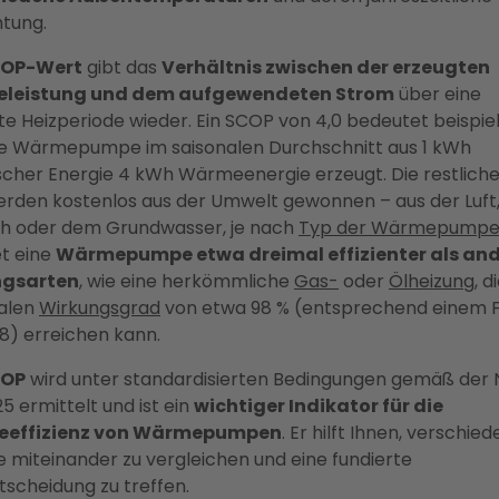
tung.
OP-Wert
gibt das
Verhältnis zwischen der erzeugten
leistung und dem aufgewendeten Strom
über eine
e Heizperiode wieder. Ein SCOP von 4,0 bedeutet beispiel
ie Wärmepumpe im saisonalen Durchschnitt aus 1 kWh
ischer Energie 4 kWh Wärmeenergie erzeugt. Die restliche
rden kostenlos aus der Umwelt gewonnen – aus der Luft
ch oder dem Grundwasser, je nach
Typ der Wärmepump
et eine
Wärmepumpe etwa dreimal effizienter als an
ngsarten
, wie eine herkömmliche
Gas-
oder
Ölheizung
, d
alen
Wirkungsgrad
von etwa 98 % (entsprechend einem 
8) erreichen kann.
OP
wird unter standardisierten Bedingungen gemäß der
5 ermittelt und ist ein
wichtiger Indikator für die
ieeffizienz von Wärmepumpen
. Er hilft Ihnen, verschie
e miteinander zu vergleichen und eine fundierte
tscheidung zu treffen.