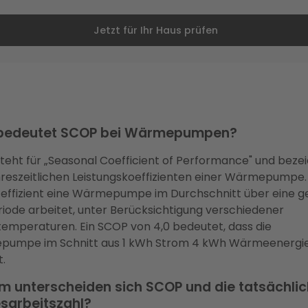
Jetzt für Ihr Haus prüfen
bedeutet SCOP bei Wärmepumpen?
teht für „Seasonal Coefficient of Performance" und beze
hreszeitlichen Leistungskoeffizienten einer Wärmepumpe. 
e effizient eine Wärmepumpe im Durchschnitt über eine 
riode arbeitet, unter Berücksichtigung verschiedener
emperaturen. Ein SCOP von 4,0 bedeutet, dass die
umpe im Schnitt aus 1 kWh Strom 4 kWh Wärmeenergi
.
 unterscheiden sich SCOP und die tatsächli
sarbeitszahl?