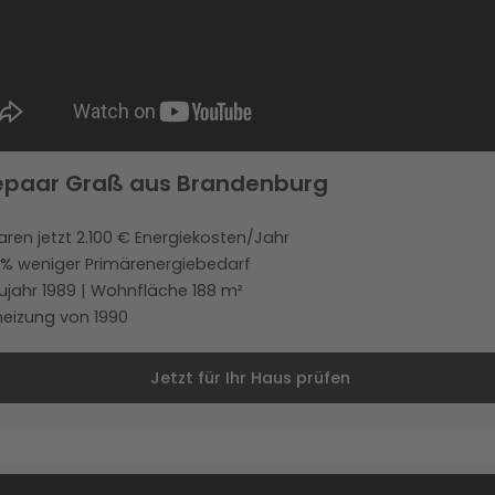
epaar Graß aus Brandenburg
aren jetzt 2.100 € Energiekosten/Jahr
 % weniger Primärenergiebedarf
ujahr 1989 | Wohnfläche 188 m²
heizung von 1990
Jetzt für Ihr Haus prüfen