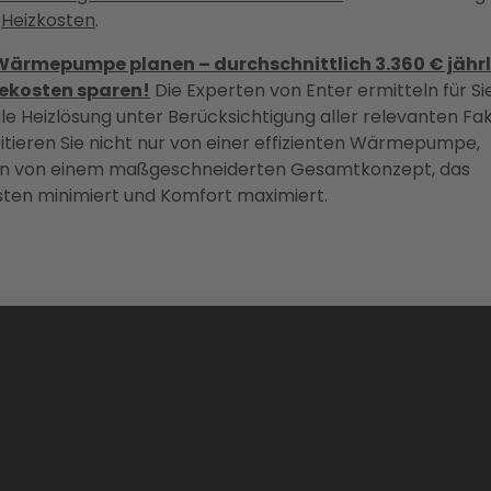
e
Heizkosten
.
Wärmepumpe planen – durchschnittlich 3.360 € jährl
ekosten sparen!
Die Experten von Enter ermitteln für Sie
le Heizlösung unter Berücksichtigung aller relevanten Fa
itieren Sie nicht nur von einer effizienten Wärmepumpe,
n von einem maßgeschneiderten Gesamtkonzept, das
sten minimiert und Komfort maximiert.