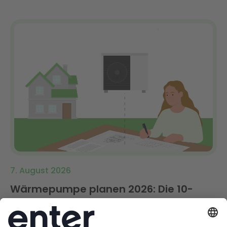
7. August 2026
Wärmepumpe planen 2026: Die 10-
Schritte-Checkliste für Hausbesitzer
Von der Wahl der Wärmequelle über die