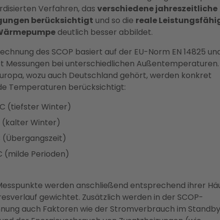
rdisierten Verfahren, das
verschiedene jahreszeitliche
gungen berücksichtigt
und so die
reale Leistungsfähi
 Wärmepumpe
deutlich besser abbildet.
rechnung des SCOP basiert auf der EU-Norm EN 14825 un
t Messungen bei unterschiedlichen Außentemperaturen.
europa, wozu auch Deutschland gehört, werden konkret
de Temperaturen berücksichtigt:
C (tiefster Winter)
 (kalter Winter)
C (Übergangszeit)
C (milde Perioden)
Messpunkte werden anschließend entsprechend ihrer Häu
resverlauf gewichtet. Zusätzlich werden in der SCOP-
nung auch Faktoren wie der Stromverbrauch im Standb