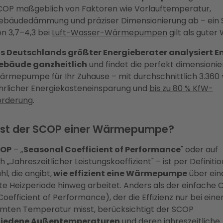
COP maßgeblich von Faktoren wie Vorlauftemperatur,
ebäudedämmung und präziser Dimensionierung ab – ein
n 3,7–4,3 bei
Luft-Wasser-Wärmepumpen
gilt als guter 
ls Deutschlands größter Energieberater analysiert En
ebäude ganzheitlich
und findet die perfekt dimensionie
ärmepumpe für Ihr Zuhause – mit durchschnittlich 3.360
ährlicher Energiekosteneinsparung und
bis zu 80 % KfW-
örderung
.
ist der SCOP einer Wärmepumpe?
OP
– „
Seasonal Coefficient of Performance
" oder auf
 „Jahreszeitlicher Leistungskoeffizient" – ist per Definitio
l, die angibt,
wie effizient eine Wärmepumpe
über ein
e Heizperiode hinweg arbeitet. Anders als der einfache
oefficient of Performance), der die Effizienz nur bei eine
mten Temperatur misst, berücksichtigt der SCOP
hiedene Außentemperaturen
und deren jahreszeitliche