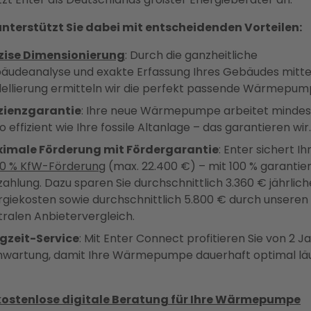
unterstützt Sie dabei mit entscheidenden Vorteilen:
zise Dimensionierung
: Durch die ganzheitliche
äudeanalyse und exakte Erfassung Ihres Gebäudes mitte
ellierung ermitteln wir die perfekt passende Wärmepum
izienzgarantie
: Ihre neue Wärmepumpe arbeitet minde
o effizient wie Ihre fossile Altanlage – das garantieren wir.
imale Förderung mit Fördergarantie
: Enter sichert I
80 % KfW-Förderung
(max. 22.400 €) – mit 100 % garantie
ahlung. Dazu sparen Sie durchschnittlich 3.360 € jährlich
rgiekosten sowie durchschnittlich 5.800 € durch unseren
tralen Anbietervergleich.
gzeit-Service
: Mit Enter Connect profitieren Sie von 2 J
nwartung, damit Ihre Wärmepumpe dauerhaft optimal läu
kostenlose digitale Beratung für Ihre Wärmepumpe