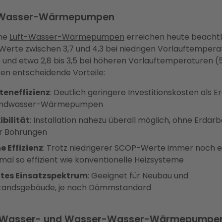
-Wasser-Wärmepumpen
ne
Luft-Wasser-Wärmepumpen
erreichen heute beachtl
erte zwischen 3,7 und 4,3 bei niedrigen Vorlauftempera
 und etwa 2,8 bis 3,5 bei höheren Vorlauftemperaturen (5
ten entscheidende Vorteile:
teneffizienz
: Deutlich geringere Investitionskosten als E
ndwasser-Wärmepumpen
ibilität
: Installation nahezu überall möglich, ohne Erdarb
r Bohrungen
e Effizienz
: Trotz niedrigerer SCOP-Werte immer noch 
mal so effizient wie konventionelle Heizsysteme
ites Einsatzspektrum
: Geeignet für Neubau und
tandsgebäude, je nach Dämmstandard
-Wasser- und Wasser-Wasser-Wärmepumpe