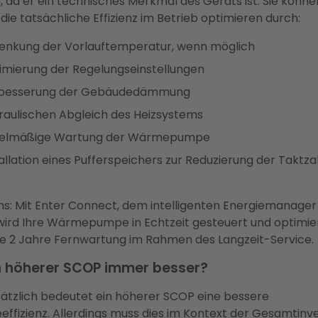
 da er ein technisches Merkmal des Geräts ist. Sie könne
die tatsächliche Effizienz im Betrieb optimieren durch:
enkung der Vorlauftemperatur, wenn möglich
imierung der Regelungseinstellungen
besserung der Gebäudedämmung
raulischen Abgleich des Heizsystems
elmäßige Wartung der Wärmepumpe
allation eines Pufferspeichers zur Reduzierung der Taktza
ns: Mit Enter Connect, dem intelligenten Energiemanager
 wird Ihre Wärmepumpe in Echtzeit gesteuert und optimie
ive 2 Jahre Fernwartung im Rahmen des Langzeit-Service.
in höherer SCOP immer besser?
ätzlich bedeutet ein höherer SCOP eine bessere
effizienz. Allerdings muss dies im Kontext der Gesamtinve