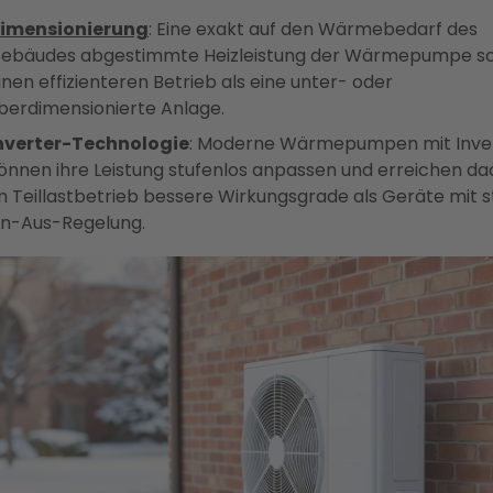
imensionierung
: Eine exakt auf den Wärmebedarf des
ebäudes abgestimmte Heizleistung der Wärmepumpe sor
inen effizienteren Betrieb als eine unter- oder
berdimensionierte Anlage.
nverter-Technologie
: Moderne Wärmepumpen mit Inve
önnen ihre Leistung stufenlos anpassen und erreichen d
m Teillastbetrieb bessere Wirkungsgrade als Geräte mit s
in-Aus-Regelung.