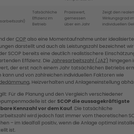
Tatsächliche
Praxiswert,
Zeigt den reale
Effizienz im
gemessen
Wirkungsgrad i
sarbeitszahl)
Betrieb
über ein Jahr
individuellen G
nd der
COP
also eine Momentaufnahme unter idealisiert
ngen darstellt und auch als Leistungszahl bezeichnet wir
der SCOP bereits eine deutlich realistischere Einschätzun
rtenden Effizienz. Die
Jahresarbeitszahl (JAZ)
hingegen i
ert, der erst nach einem Jahr tatsächlichen Betriebs erm
 kann und von zahlreichen individuellen Faktoren wie
dedämmung
, Heizverhalten und Anlageneinstellung abhä
ilt: Für die Planung und den Vergleich verschiedener
pumpenmodelle ist der
SCOP die aussagekräftigste
bare Kennzahl vor dem Kauf
. Die tatsächliche
arbeitszahl wird jedoch fast immer vom theoretischen 
en – im Idealfall positiv, wenn die Anlage optimal installi
llt ist.