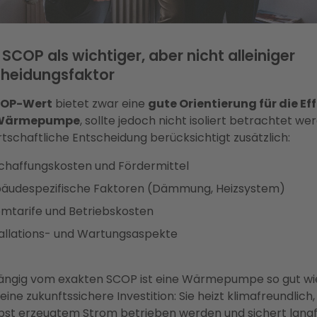
: SCOP als wichtiger, aber nicht alleiniger
cheidungsfaktor
OP-Wert
bietet zwar eine
gute Orientierung für die Eff
 Wärmepumpe
, sollte jedoch nicht isoliert betrachtet we
rtschaftliche Entscheidung berücksichtigt zusätzlich:
chaffungskosten und Fördermittel
äudespezifische Faktoren (Dämmung, Heizsystem)
omtarife und Betriebskosten
tallations- und Wartungsaspekte
ngig vom exakten SCOP ist eine Wärmepumpe so gut wi
ine zukunftssichere Investition: Sie heizt klimafreundlich
lbst erzeugtem Strom betrieben werden
und sichert langf