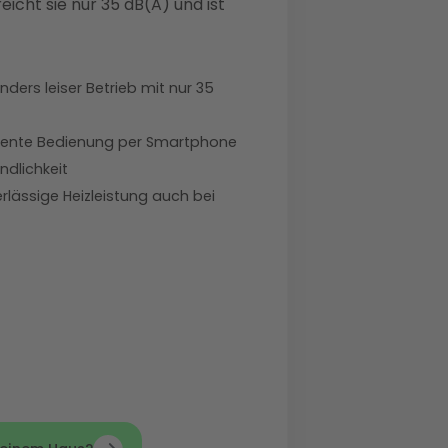
icht sie nur 35 dB(A) und ist
ders leiser Betrieb mit nur 35
igente Bedienung per Smartphone
ndlichkeit
rlässige Heizleistung auch bei
est, besonders effizient bei
deal für
unsanierte
est, besonders effizient bei
emperaturen. Die Buderus
deal für
unsanierte
busten Bauweise und
est, besonders effizient bei
emperaturen. Die Buderus
ei extremen