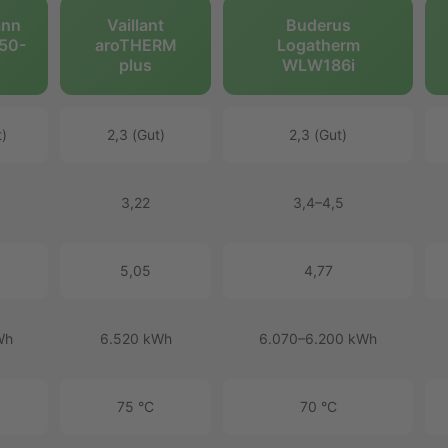
ann
Vaillant
Buderus
250-
aroTHERM
Logatherm
plus
WLW186i
t)
2,3 (Gut)
2,3 (Gut)
3,22
3,4–4,5
5,05
4,77
Wh
6.520 kWh
6.070–6.200 kWh
75 °C
70 °C