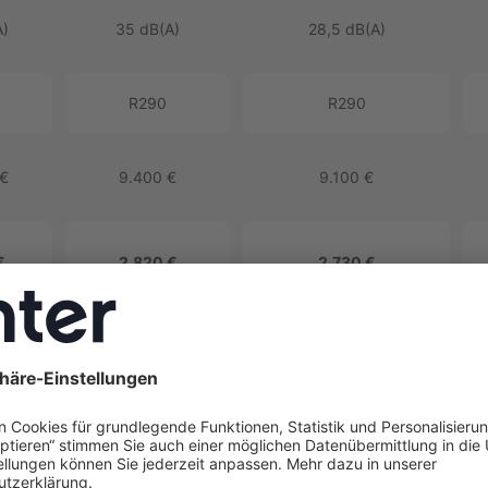
A)
35 dB(A)
28,5 dB(A)
R290
R290
 €
9.400 €
9.100 €
€
2.820 €
2.730 €
Jetzt Wärmepumpen-Angebot erhalten