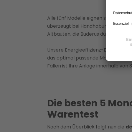
Alle fünf Modelle eignen sich grunds
überzeugt bei Handhabung und Smart
Altbauten, die Buderus durch außerg
Unsere Energieeffizienz-Experten an
das optimal passende Modell für Ihre
Fällen ist Ihre Anlage innerhalb von 3
Die besten 5 Mo
Warentest
Nach dem Überblick folgt nun die
de