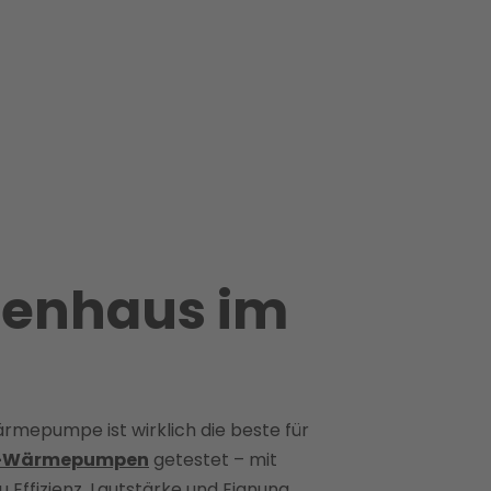
ienhaus im
ärmepumpe ist wirklich die beste für
r-Wärmepumpen
getestet – mit
u Effizienz, Lautstärke und Eignung