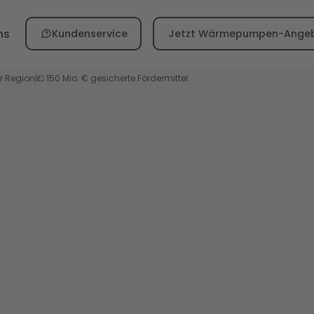
ns
Kundenservice
Jetzt Wärmepumpen-Angeb
er Region
💶 150 Mio. € gesicherte Fördermittel