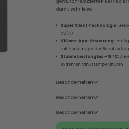
geräuschreduzierten Betrieb erre
damit sehr leise.
Super Silent Technologie:
Beson
dB(A)
ViCare-App-Steuerung:
Intell
mit hervorragender Benutzerfreu
Stabile Leistung bis –15 °C:
Zuve
extremen Minustemperaturen
Besonderheiten
Niedrigster Stromverbrauch im T
Besonderheiten
niedrigen Außentemperaturen, i
Niedrigster Stromverbrauch im T
Altbauten
mit höheren Vorlauft
Besonderheiten
niedrigen Außentemperaturen, i
Logatherm punktet mit ihrer ro
Niedrigster Stromverbrauch im T
Altbauten
mit höheren Vorlauft
zuverlässigen Leistung selbst b