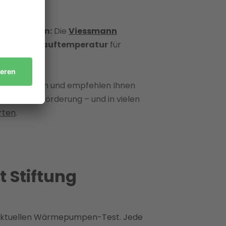
che Stärken:
Die
Viessmann
hoher
Vorlauftemperatur
für
bäudedaten und empfehlen Ihnen
e maximale Förderung – und in vielen
rten
.
 Stiftung
ktuellen Wärmepumpen-Test. Jede