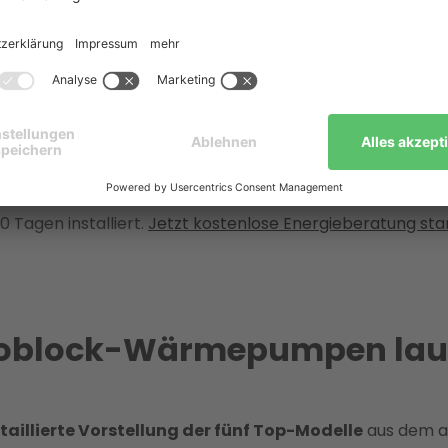
ätzlich für Einfamilienhäuser, haben jedoch
unterschiedli
-Home-Integration, die Alpha Innotec bei Effizienz und
ewöhnlich niedrige Lautstärke.
alysieren in einem
kostenlosen Videogespräch
Ihre Ge
 individuellen Anforderungen. Wir sichern Ihnen dabei di
0 Tagen installiert.
Jetzt kostenlose Energieberatung sta
noblock-Wärmepumpen laut
taillierte Vorstellung der fünf Top-Modelle
aus dem a