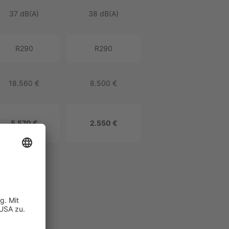
37 dB(A)
38 dB(A)
R290
R290
18.560 €
8.500 €
5.570 €
2.550 €