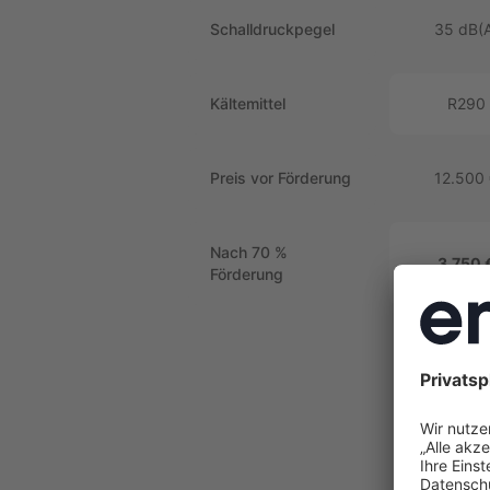
Schalldruckpegel
35 dB(
Kältemittel
R290
Preis vor Förderung
12.500
Nach 70 %
3.750 
Förderung