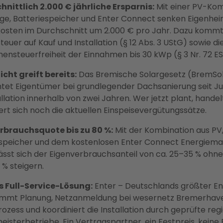
nittlich 2.000 € jährliche Ersparnis:
Mit einer PV-Kom
ge, Batteriespeicher und Enter Connect senken Eigenhei
osten im Durchschnitt um 2.000 € pro Jahr. Dazu kommt 
euer auf Kauf und Installation (§ 12 Abs. 3 UStG) sowie di
nsteuerfreiheit der Einnahmen bis 30 kWp (§ 3 Nr. 72 ES
icht greift bereits:
Das Bremische Solargesetz (BremSo
htet Eigentümer bei grundlegender Dachsanierung seit Jul
llation innerhalb von zwei Jahren. Wer jetzt plant, handel
ert sich noch die aktuellen Einspeisevergütungssätze.
rbrauchsquote bis zu 80 %:
Mit der Kombination aus PV
espeicher und dem kostenlosen Enter Connect Energiema
ässt sich der Eigenverbrauchsanteil von ca. 25–35 % ohne
 % steigern.
s Full-Service-Lösung:
Enter – Deutschlands größter En
immt Planung, Netzanmeldung bei wesernetz Bremerhav
ozess und koordiniert die Installation durch geprüfte reg
eisterbetriebe. Ein Vertragspartner, ein Festpreis, keine 