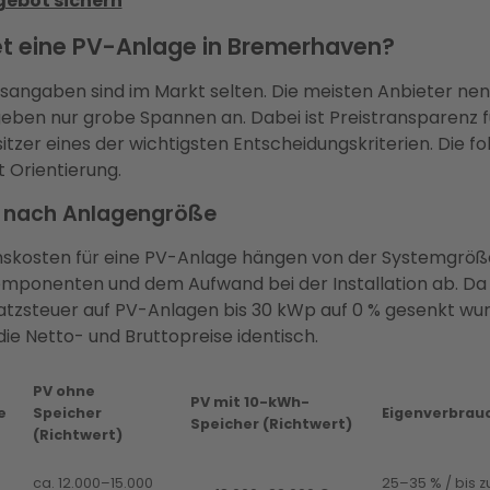
gebot sichern
t eine PV-Anlage in Bremerhaven?
sangaben sind im Markt selten. Die meisten Anbieter ne
eben nur grobe Spannen an. Dabei ist Preistransparenz f
tzer eines der wichtigsten Entscheidungskriterien. Die f
t Orientierung.
e nach Anlagengröße
onskosten für eine PV-Anlage hängen von der Systemgröß
mponenten und dem Aufwand bei der Installation ab. Da 
tzsteuer auf PV-Anlagen bis 30 kWp auf 0 % gesenkt wurd
die Netto- und Bruttopreise identisch.
PV ohne
PV mit 10-kWh-
e
Speicher
Eigenverbrau
Speicher (Richtwert)
(Richtwert)
ca. 12.000–15.000
25–35 % / bis z