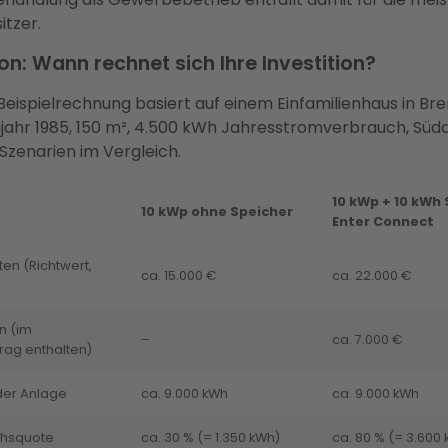
tzer.
on: Wann rechnet sich Ihre Investition?
Beispielrechnung basiert auf einem Einfamilienhaus in B
jahr 1985, 150 m², 4.500 kWh Jahresstromverbrauch, Süda
 Szenarien im Vergleich.
10 kWp + 10 kWh 
10 kWp ohne Speicher
Enter Connect
ten (Richtwert,
ca. 15.000 €
ca. 22.000 €
n (im
–
ca. 7.000 €
trag enthalten)
der Anlage
ca. 9.000 kWh
ca. 9.000 kWh
chsquote
ca. 30 % (= 1.350 kWh)
ca. 80 % (= 3.600