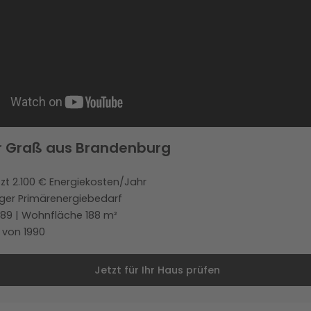
 Graß aus Brandenburg
tzt 2.100 € Energiekosten/Jahr
ger Primärenergiebedarf
989 | Wohnfläche 188 m²
 von 1990
Jetzt für Ihr Haus prüfen