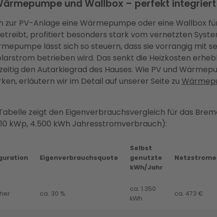
Wärmepumpe und Wallbox – perfekt integriert
ch zur PV-Anlage eine Wärmepumpe oder eine Wallbox fü
etreibt, profitiert besonders stark vom vernetzten Syst
pumpe lässt sich so steuern, dass sie vorrangig mit se
arstrom betrieben wird. Das senkt die Heizkosten erheb
hzeitig den Autarkiegrad des Hauses. Wie PV und Wärme
n, erläutern wir im Detail auf unserer Seite zu
Wärmep
Tabelle zeigt den Eigenverbrauchsvergleich für das Bre
 (10 kWp, 4.500 kWh Jahresstromverbrauch):
Selbst
guration
Eigenverbrauchsquote
genutzte
Netzstromer
kWh/Jahr
ca. 1.350
her
ca. 30 %
ca. 473 €
kWh