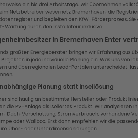
herweise ein bis drei Arbeitstage. Wir übernehmen vollstä
im Netzbetreiber wesernetz Bremerhaven, die Registrie
tenregister und begleiten den KfW-Förderprozess. Sie 
-Wartung durch den Installateur inklusive.
enheimbesitzer in Bremerhaven Enter vert
nds größter Energieberater bringen wir Erfahrung aus üb
Projekten in jede individuelle Planung ein. Was uns von lo
kern und überregionalen Lead-Portalen unterscheidet, läss
nnen.
unabhängige Planung statt Insellösung
iker sind häufig an bestimmte Hersteller oder Produktlin
n die PV-Anlage als isoliertes Produkt. Wir analysieren Ih
: Dach, Verschattung, Stromverbrauch, vorhandene V
pe oder Wallbox. Erst dann empfehlen wir die passende
eure Über- oder Unterdimensionierungen.