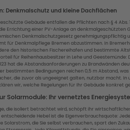
: Denkmalschutz und kleine Dachflächen
schützte Gebäude entfallen die Pflichten nach § 4 Abs. 
t die Errichtung einer PV-Anlage an denkmalgeschützten
mischen Denkmalschutzgesetz genehmigungspflichtig u
t für Denkmalpflege Bremen abzustimmen. In Bremerha
ere den historischen Fischereihafen und bestimmte Alts
Vorteil für Reihenhausbesitzer in Lehe und Geestemünde: 
2023 hat die Abstandsanforderungen zu Brandwänden deut
ter bestimmten Bedingungen reichen 0,5 m Abstand, was 
her, die zuvor als ungeeignet galten, nutzbar macht. In 
lären wir, welche Regelungen für Ihr Gebäude konkret ge
ur Solarmodule: Ihr vernetztes Energiesys
, die isoliert betrachtet wird, schöpft ihr wirtschaftliche
r entscheidende Hebel ist die Eigenverbrauchsquote: Jed
e Solarstrom, die Sie selbst verbrauchen, spart den Zuka
en Strompreis. Jede Kilowattstunde, die Sie einspeisen, wi