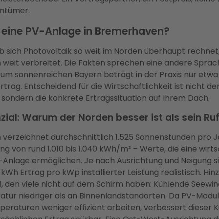
entümer.
h eine PV-Anlage in Bremerhaven?
ob sich Photovoltaik so weit im Norden überhaupt rechnet, 
weit verbreitet. Die Fakten sprechen eine andere Sprac
um sonnenreichen Bayern beträgt in der Praxis nur etwa 1
trag. Entscheidend für die Wirtschaftlichkeit ist nicht de
sondern die konkrete Ertragssituation auf Ihrem Dach.
zial: Warum der Norden besser ist als sein Ru
verzeichnet durchschnittlich 1.525 Sonnenstunden pro J
ng von rund 1.010 bis 1.040 kWh/m² – Werte, die eine wirts
-Anlage ermöglichen. Je nach Ausrichtung und Neigung s
 kWh Ertrag pro kWp installierter Leistung realistisch. Hi
il, den viele nicht auf dem Schirm haben: Kühlende Seewin
tur niedriger als an Binnenlandstandorten. Da PV-Modul
raturen weniger effizient arbeiten, verbessert dieser 