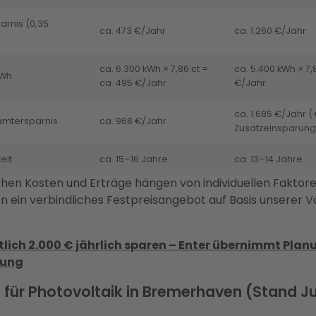
arnis (0,35
ca. 473 €/Jahr
ca. 1.260 €/Jahr
ca. 6.300 kWh × 7,86 ct =
ca. 5.400 kWh × 7,
kWh
ca. 495 €/Jahr
€/Jahr
ca. 1.685 €/Jahr (
amtersparnis
ca. 968 €/Jahr
Zusatzeinsparung
eit
ca. 15–16 Jahre
ca. 13–14 Jahre
chen Kosten und Erträge hängen von individuellen Faktore
en ein verbindliches Festpreisangebot auf Basis unserer 
lich 2.000 € jährlich sparen – Enter übernimmt Plan
dung
für Photovoltaik in Bremerhaven (Stand Ju