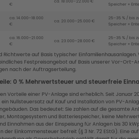
ca. 18.000–22.000 €
€
Speicher + Ent
ca. 14.000–18.000
25–35 % / bis z
ca. 20.000–25.000 €
€
Speicher + Ent
ca. 16.000–21.000
25–35 % / bis z
ca. 23.000–28.000 €
€
Speicher + Ent
d Richtwerte auf Basis typischer Einfamilienhausanlagen. 
bindliches Festpreisangebot auf Basis unserer Vor-Ort-A
en nach der Auftragserteilung.
eile: 0 % Mehrwertsteuer und steuerfreie Ein
hen Vorteile einer PV-Anlage sind erheblich. Seit Januar 20
G ein Nullsteuersatz auf Kauf und Installation von PV-Anlag
ebäuden. Das bedeutet: Sie zahlen auf die gesamte Anla
er, Montagesystem und Batteriespeicher, keine Mehrwert
sind Einnahmen aus der Einspeisung für Anlagen bis 30 kWp
on der Einkommensteuer befreit (§ 3 Nr. 72 EStG). Eine a
ehandlung als Gewerbebetrieb entfällt damit für die mei