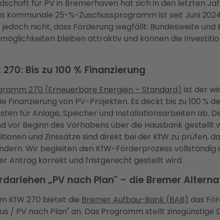
dschaft für PV in Bremerhaven hat sich in den letzten Ja
as kommunale 25-%-Zuschussprogramm ist seit Juni 2024 
jedoch nicht, dass Förderung wegfällt: Bundesweite und
möglichkeiten bleiben attraktiv und können die Investitio
 270: Bis zu 100 % Finanzierung
ramm 270 (Erneuerbare Energien – Standard)
ist der wi
die Finanzierung von PV-Projekten. Es deckt bis zu 100 % de
osten für Anlage, Speicher und Installationsarbeiten ab. D
d vor Beginn des Vorhabens über die Hausbank gestellt 
tionen und Zinssätze sind direkt bei der KfW zu prüfen, da
dern. Wir begleiten den KfW-Förderprozess vollständig u
er Antrag korrekt und fristgerecht gestellt wird.
darlehen „PV nach Plan" – die Bremer Alterna
m KfW 270 bietet die
Bremer Aufbau-Bank (BAB)
das För
s / PV nach Plan" an. Das Programm stellt zinsgünstige 