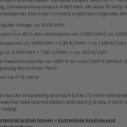
enhaus in Bremerhaven-Surheide, Baujahr 1985, 150 m² Woh
ng, Jahresstromverbrauch 4.500 kWh. Mit einer 10-kWp-
iespeicher plus Enter Connect ergibt sich folgendes Bild
ag der Anlage: ca. 9.000 kWh
auch (ca. 80 % des Verbrauchs von 4.500 kWh): ca. 3.60
rsparnis: ca. 3.600 kWh × 0,35 €/kWh = ca. 1.260 €/Jahr
g: ca. 5.400 kWh × 7,86 ct/kWh = ca. 425 €/Jahr
 Gesamtersparnis: ca. 1.685 € bis rund 2.000 € jährlich (i
sparung durch Enter Flow)
on: ca. 9–12 Jahre
n aus der Einspeisung sind nach § 3 Nr. 72 EStG vollständi
erfrei. Kauf und Installation sind nach § 12 Abs. 3 UStG m
 belegt.
tenzial prüfen lassen – kostenlose Analyse und