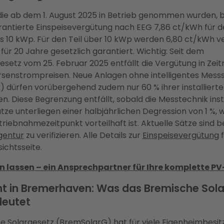
die ab dem 1. August 2025 in Betrieb genommen wurden, b
rantierte Einspeisevergütung nach EEG 7,86 ct/kWh für 
is 10 kWp. Für den Teil über 10 kWp werden 6,80 ct/kWh ve
 für 20 Jahre gesetzlich garantiert. Wichtig: Seit dem
esetz vom 25. Februar 2025 entfällt die Vergütung in Zei
rsenstrompreisen. Neue Anlagen ohne intelligentes Mes
 dürfen vorübergehend zudem nur 60 % ihrer installierten
n. Diese Begrenzung entfällt, sobald die Messtechnik instal
ze unterliegen einer halbjährlichen Degression von 1 %, 
triebnahmezeitpunkt vorteilhaft ist. Aktuelle Sätze sind b
gentur
zu verifizieren. Alle Details zur
Einspeisevergütung
f
ichtsseite.
n lassen – ein Ansprechpartner für Ihre komplette P
cht in Bremerhaven: Was das Bremische Sol
deutet
e Solargesetz (BremSolarG)
hat für viele Eigenheimbesitz