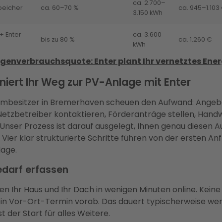
ca. 2.700–
peicher
ca. 60–70 %
ca. 945–1.103
3.150 kWh
+ Enter
ca. 3.600
bis zu 80 %
ca. 1.260 €
kWh
Eigenverbrauchsquote: Enter plant Ihr vernetztes En
niert Ihr Weg zur PV-Anlage mit Enter
eimbesitzer in Bremerhaven scheuen den Aufwand: Angeb
Netzbetreiber kontaktieren, Förderanträge stellen, Hand
 Unser Prozess ist darauf ausgelegt, Ihnen genau diesen 
ier klar strukturierte Schritte führen von der ersten Anf
lage.
Bedarf erfassen
en Ihr Haus und Ihr Dach in wenigen Minuten online. Keine
in Vor-Ort-Termin vorab. Das dauert typischerweise weni
t der Start für alles Weitere.