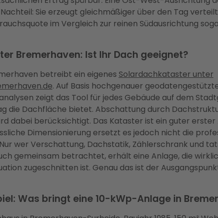
tsächlichen Ertrag spürbar. Eine Ost-West-Ausrichtung d
 Nachteil: Sie erzeugt gleichmäßiger über den Tag verteil
rauchsquote im Vergleich zur reinen Südausrichtung sog
ter Bremerhaven: Ist Ihr Dach geeignet?
emerhaven betreibt ein eigenes
Solardachkataster unter
emerhaven.de
. Auf Basis hochgenauer geodatengestützt
analysen zeigt das Tool für jedes Gebäude auf dem Stadtg
rag die Dachfläche bietet. Abschattung durch Dachstrukt
rd dabei berücksichtigt. Das Kataster ist ein guter erster
ässliche Dimensionierung ersetzt es jedoch nicht die profe
Nur wer Verschattung, Dachstatik, Zählerschrank und ta
h gemeinsam betrachtet, erhält eine Anlage, die wirklic
tuation zugeschnitten ist. Genau das ist der Ausgangspunk
piel: Was bringt eine 10-kWp-Anlage in Brem