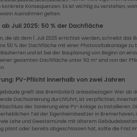
onkrete Konsequenzen. Es ist wichtig zu verstehen, wann
 wann Ausnahmen gelten.
ab Juli 2025: 50 % der Dachfläche
, die ab dem 1. Juli 2025 errichtet werden, schreibt das
ns 50 % der Dachfläche mit einer Photovoltaikanlage zu 
ür Bauherren und ist bei der Bauplanung von Beginn an einz
iner gesamten Dachfläche unter 50 m² sind von der Pfli
n.
ung: PV-Pflicht innerhalb von zwei Jahren
gebäude greift das BremSolarG anlassbezogen: Wer ab dem
ende Dachsanierung durchführt, ist verpflichtet, innerha
bschluss der Sanierung eine PV-Anlage zu installieren. D
n erheblichen Teil der Eigenheimbesitzer in Bremerhaven,
en wie Lehe und Geestemünde mit älterem Gebäudebestan
 plant oder bereits abgeschlossen hat, sollte die Frist im