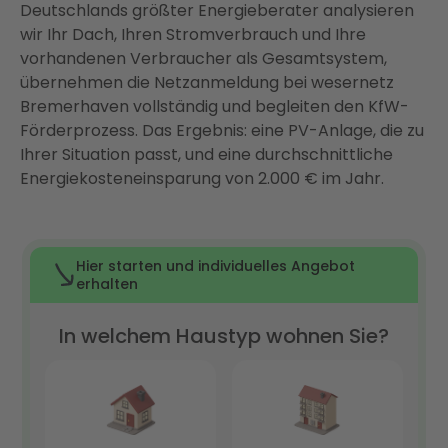
Deutschlands größter Energieberater analysieren
Fazit: Photovoltaik in Bremerhaven lohnt sich – mit
wir Ihr Dach, Ihren Stromverbrauch und Ihre
der richtigen Planung
vorhandenen Verbraucher als Gesamtsystem,
FAQ
übernehmen die Netzanmeldung bei wesernetz
Bremerhaven vollständig und begleiten den KfW-
Förderprozess. Das Ergebnis: eine PV-Anlage, die zu
Ihrer Situation passt, und eine durchschnittliche
Energiekosteneinsparung von 2.000 € im Jahr.