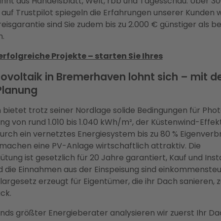
annt aus Handelsblatt, Welt, rbb und Tagesschau. Über 30
uf Trustpilot spiegeln die Erfahrungen unserer Kunden w
eisgarantie sind Sie zudem bis zu 2.000 € günstiger als bei
.
rfolgreiche Projekte – starten Sie Ihres
tovoltaik in Bremerhaven lohnt sich – mit d
 Planung
ietet trotz seiner Nordlage solide Bedingungen für Photo
ng von rund 1.010 bis 1.040 kWh/m², der Küstenwind-Effek
durch ein vernetztes Energiesystem bis zu 80 % Eigenver
 machen eine PV-Anlage wirtschaftlich attraktiv. Die
tung ist gesetzlich für 20 Jahre garantiert, Kauf und Insta
nd die Einnahmen aus der Einspeisung sind einkommensteue
argesetz erzeugt für Eigentümer, die ihr Dach sanieren, 
ck.
nds größter Energieberater analysieren wir zuerst Ihr Da