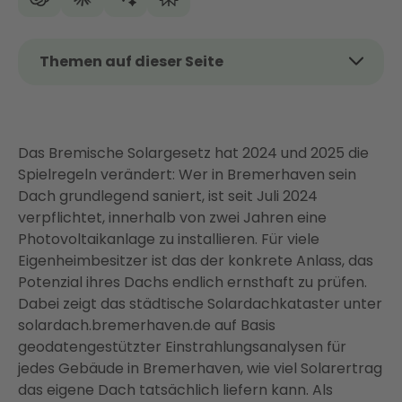
Themen auf dieser Seite
Das Wichtigste auf einen Blick
Lohnt sich eine PV-Anlage in Bremerhaven?
Das Bremische Solargesetz hat 2024 und 2025 die
Was kostet eine PV-Anlage in Bremerhaven?
Spielregeln verändert: Wer in Bremerhaven sein
Förderung für Photovoltaik in Bremerhaven (Stand
Dach grundlegend saniert, ist seit Juli 2024
Juli 2026)
verpflichtet, innerhalb von zwei Jahren eine
Solarpflicht in Bremerhaven: Was das Bremische
Photovoltaikanlage zu installieren. Für viele
Solargesetz für Sie bedeutet
Eigenheimbesitzer ist das der konkrete Anlass, das
Potenzial ihres Dachs endlich ernsthaft zu prüfen.
Mehr als nur Solarmodule: Ihr vernetztes
Dabei zeigt das städtische Solardachkataster unter
Energiesystem
solardach.bremerhaven.de auf Basis
So funktioniert Ihr Weg zur PV-Anlage mit Enter
geodatengestützter Einstrahlungsanalysen für
Warum Eigenheimbesitzer in Bremerhaven Enter
jedes Gebäude in Bremerhaven, wie viel Solarertrag
vertrauen
das eigene Dach tatsächlich liefern kann. Als