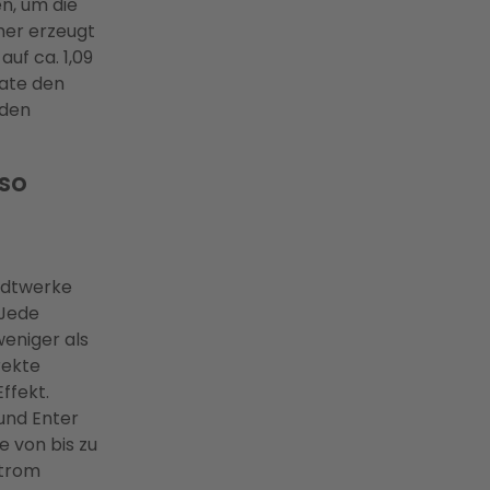
en, um die
mer erzeugt
auf ca. 1,09
ate den
üden
 so
adtwerke
 Jede
weniger als
rekte
ffekt.
und Enter
e von bis zu
strom