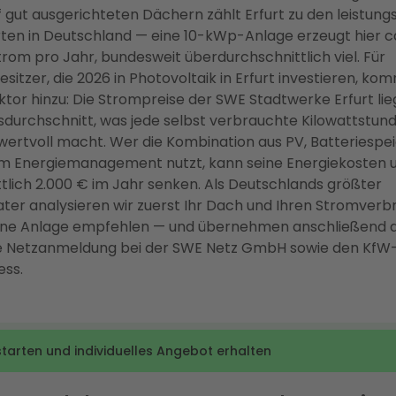
gut ausgerichteten Dächern zählt Erfurt zu den leistung
en in Deutschland — eine 10-kWp-Anlage erzeugt hier ca
rom pro Jahr, bundesweit überdurchschnittlich viel. Für
sitzer, die 2026 in Photovoltaik in Erfurt investieren, kom
ktor hinzu: Die Strompreise der SWE Stadtwerke Erfurt li
urchschnitt, was jede selbst verbrauchte Kilowattstun
ertvoll macht. Wer die Kombination aus PV, Batteriespe
tem Energiemanagement nutzt, kann seine Energiekosten
tlich 2.000 € im Jahr senken. Als Deutschlands größter
ter analysieren wir zuerst Ihr Dach und Ihren Stromverb
eine Anlage empfehlen — und übernehmen anschließend d
ge Netzanmeldung bei der SWE Netz GmbH sowie den KfW
ess.