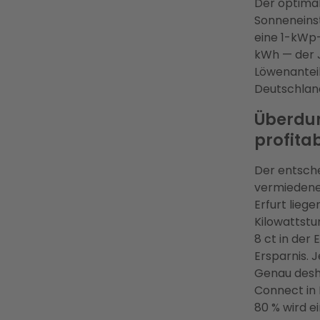
Der optimal
Sonneneins
eine 1-kWp-E
kWh — der 
Löwenanteil
Deutschland
Überdur
profitab
Der entsche
vermiedene
Erfurt lieg
Kilowattstu
8 ct in der 
Ersparnis. 
Genau desha
Connect in 
80 % wird e