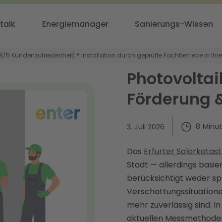
taik
Energiemanager
Sanierungs-Wissen
,8/5 Kundenzufriedenheit
📍 Installation durch geprüfte Fachbetriebe in Ihr
Photovoltaik
Förderung &
8
Minu
3. Juli 2026
Das
Erfurter Solarkatas
Stadt — allerdings basi
berücksichtigt weder s
Verschattungssituatione
mehr zuverlässig sind. I
aktuellen Messmethoden,