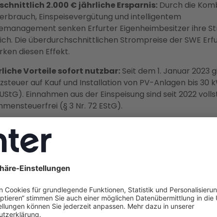
chnittlich 2.000 € jährliche Ersparnis:
Durch die Komb
erbrauch, Einspeisevergütung und intelligentem
emanagement senken Erfurter Eigenheimbesitzer ihre S
ich. Die überdurchschnittlichen Strompreise der SWE Erfu
rken diesen Effekt.
liche Vorteile sofort nutzbar:
Seit dem 1. Januar 2023 gi
steuer auf Kauf und Installation von PV-Anlagen bis 30 k
 UStG). Einnahmen aus der Einspeisung sind seit 2022 voll
mensteuerfrei (§ 3 Nr. 72 EStG).
ruck durch EEG-Reform:
Die Einspeisevergütung sinkt am
rneut. Wer bis Ende 2026 in Betrieb nimmt, sichert sich d
ür 20 Jahre — bevor eine mögliche Abschaffung der feste
ung ab 2027 greift.
ervice aus einer Hand:
Enter ist Deutschlands größter
eberater und übernimmt Planung, Netzanmeldung bei de
KfW-Förderprozess und Installation durch regionale
omeisterbetriebe — mit Festpreisgarantie und ohne