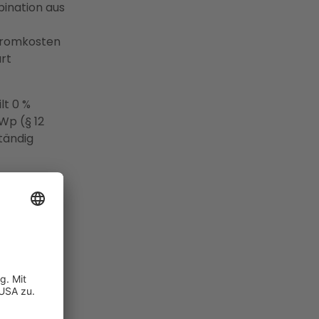
ination aus
tromkosten
rt
lt 0 %
Wp (§ 12
ständig
 1. August
en aktuellen
n
r SWE Netz