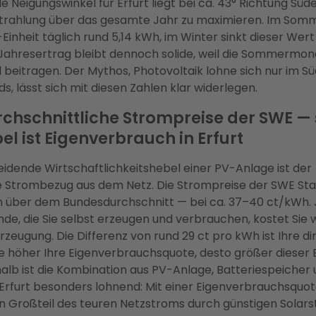
e Neigungswinkel für Erfurt liegt bei ca. 43° Richtung Süd
trahlung über das gesamte Jahr zu maximieren. Im Som
inheit täglich rund 5,14 kWh, im Winter sinkt dieser Wert 
Jahresertrag bleibt dennoch solide, weil die Sommermon
 beitragen. Der Mythos, Photovoltaik lohne sich nur im S
s, lässt sich mit diesen Zahlen klar widerlegen.
chschnittliche Strompreise der SWE —
el ist Eigenverbrauch in Erfurt
idende Wirtschaftlichkeitshebel einer PV-Anlage ist der
 Strombezug aus dem Netz. Die Strompreise der SWE St
en über dem Bundesdurchschnitt — bei ca. 37–40 ct/kWh.
nde, die Sie selbst erzeugen und verbrauchen, kostet Sie 
Erzeugung. Die Differenz von rund 29 ct pro kWh ist Ihre di
Je höher Ihre Eigenverbrauchsquote, desto größer dieser E
lb ist die Kombination aus PV-Anlage, Batteriespeicher 
Erfurt besonders lohnend: Mit einer Eigenverbrauchsquot
in Großteil des teuren Netzstroms durch günstigen Solar