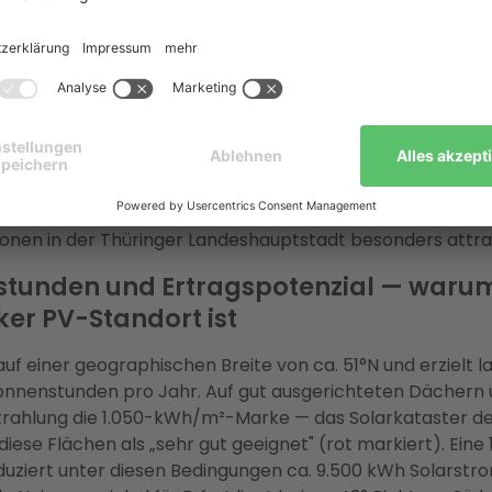
nationsaufwand für den Kunden.
sich eine PV-Anlage in Erfurt? D
 auf einen Blick
ach der Wirtschaftlichkeit lässt sich für Erfurt klar beant
mbiniert überdurchschnittliche Sonneneinstrahlung mit 
n, die über dem Bundesdurchschnitt liegen — eine Konstel
ionen in der Thüringer Landeshauptstadt besonders attra
tunden und Ertragspotenzial — warum
ker PV-Standort ist
 auf einer geographischen Breite von ca. 51°N und erzielt la
Sonnenstunden pro Jahr. Auf gut ausgerichteten Dächern 
trahlung die 1.050-kWh/m²-Marke — das Solarkataster de
t diese Flächen als „sehr gut geeignet" (rot markiert). Ein
uziert unter diesen Bedingungen ca. 9.500 kWh Solarstro