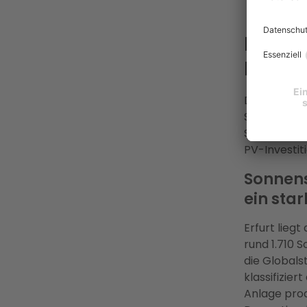
Koordi
Lohnt 
Fakten
Die Frage n
Standort ko
Strompreise
PV-Investit
Sonnens
ein star
Erfurt liegt
rund 1.710 
die Globals
klassifizier
Anlage prod