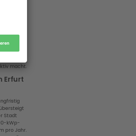
ie
worten: Der
lokalen
lation, die
ktiv macht.
 Erfurt
ngfristig
übersteigt
r Stadt
e 10-kWp-
m pro Jahr.