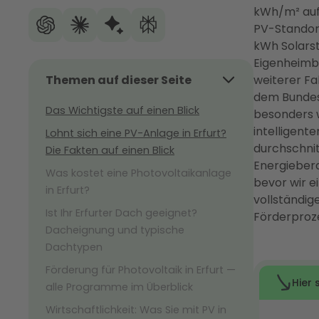
kWh/m² auf 
PV-Standort
kWh Solarst
Eigenheimbe
Themen auf dieser Seite
weiterer Fa
dem Bundesd
Das Wichtigste auf einen Blick
besonders w
intelligen
Lohnt sich eine PV-Anlage in Erfurt?
durchschnit
Die Fakten auf einen Blick
Energiebera
Was kostet eine Photovoltaikanlage
bevor wir 
in Erfurt?
vollständi
Ist Ihr Erfurter Dach geeignet?
Förderproz
Dacheignung und typische
Dachtypen
Förderung für Photovoltaik in Erfurt —
alle Programme im Überblick
Wirtschaftlichkeit: Was Sie mit PV in