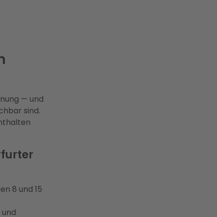
n
anung — und
chbar sind.
enthalten
furter
hen 8 und 15
e und