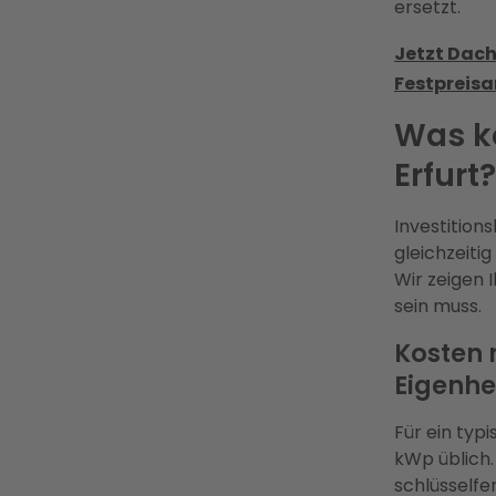
ersetzt.
Jetzt Dach
Festpreisa
Was ko
Erfurt?
Investition
gleichzeiti
Wir zeigen 
sein muss.
Kosten 
Eigenh
Für ein typ
kWp üblich.
schlüsselfe