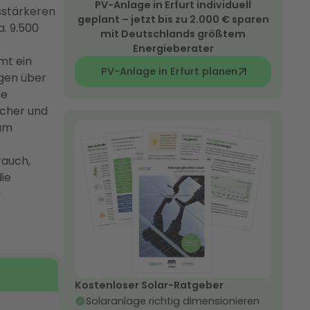
PV-Anlage in Erfurt individuell
sstärkeren
geplant – jetzt bis zu 2.000 € sparen
. 9.500
mit Deutschlands größtem
Energieberater
mt ein
PV-Anlage in Erfurt planen
egen über
de
icher und
 um
rauch,
ie
-
Kostenloser Solar-Ratgeber
Solaranlage richtig dimensionieren