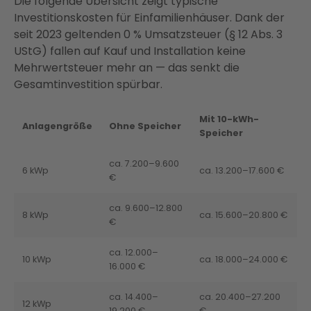
Die folgende Übersicht zeigt typische
Investitionskosten für Einfamilienhäuser. Dank der
seit 2023 geltenden 0 % Umsatzsteuer (§ 12 Abs. 3
UStG) fallen auf Kauf und Installation keine
Mehrwertsteuer mehr an — das senkt die
Gesamtinvestition spürbar.
Mit 10-kWh-
Anlagengröße
Ohne Speicher
Speicher
ca. 7.200–9.600
6 kWp
ca. 13.200–17.600 €
€
ca. 9.600–12.800
8 kWp
ca. 15.600–20.800 €
€
ca. 12.000–
10 kWp
ca. 18.000–24.000 €
16.000 €
ca. 14.400–
ca. 20.400–27.200
12 kWp
19.200 €
€