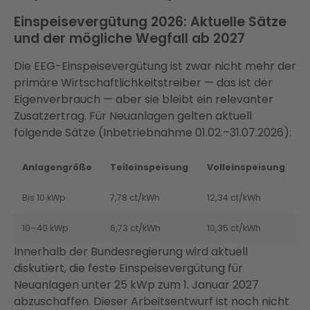
Einspeisevergütung 2026: Aktuelle Sätze
und der mögliche Wegfall ab 2027
Die EEG-Einspeisevergütung ist zwar nicht mehr der
primäre Wirtschaftlichkeitstreiber — das ist der
Eigenverbrauch — aber sie bleibt ein relevanter
Zusatzertrag. Für Neuanlagen gelten aktuell
folgende Sätze (Inbetriebnahme 01.02.–31.07.2026):
Anlagengröße
Teileinspeisung
Volleinspeisung
Bis 10 kWp
7,78 ct/kWh
12,34 ct/kWh
10–40 kWp
6,73 ct/kWh
10,35 ct/kWh
Innerhalb der Bundesregierung wird aktuell
diskutiert, die feste Einspeisevergütung für
Neuanlagen unter 25 kWp zum 1. Januar 2027
abzuschaffen. Dieser Arbeitsentwurf ist noch nicht