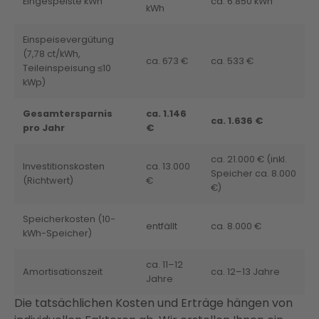
Eingespeiste kWh
ca. 6.850 kWh
kWh
Einspeisevergütung
(7,78 ct/kWh,
ca. 673 €
ca. 533 €
Teileinspeisung ≤10
kWp)
Gesamtersparnis
ca. 1.146
ca. 1.636 €
pro Jahr
€
ca. 21.000 € (inkl.
Investitionskosten
ca. 13.000
Speicher ca. 8.000
(Richtwert)
€
€)
Speicherkosten (10-
entfällt
ca. 8.000 €
kWh-Speicher)
ca. 11–12
Amortisationszeit
ca. 12–13 Jahre
Jahre
Die tatsächlichen Kosten und Erträge hängen von