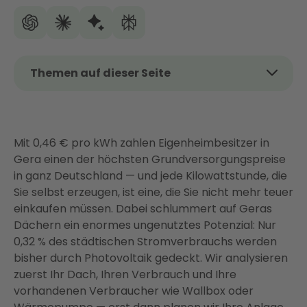
Themen auf dieser Seite
Das Wichtigste auf einen Blick
Lohnt sich Photovoltaik in Gera?
Mit 0,46 € pro kWh zahlen Eigenheimbesitzer in
Was kostet eine PV-Anlage in Gera?
Gera einen der höchsten Grundversorgungspreise
Förderung für Photovoltaik in Gera: Was Sie wirklich
in ganz Deutschland — und jede Kilowattstunde, die
bekommen
Sie selbst erzeugen, ist eine, die Sie nicht mehr teuer
Ist Ihr Dach in Gera für Photovoltaik geeignet?
einkaufen müssen. Dabei schlummert auf Geras
Dächern ein enormes ungenutztes Potenzial: Nur
PV + Speicher + Energiemanagement: Die
0,32 % des städtischen Stromverbrauchs werden
intelligente Komplettlösung
bisher durch Photovoltaik gedeckt. Wir analysieren
Energy Sharing ab 2026: Solarstrom mit Ihren
zuerst Ihr Dach, Ihren Verbrauch und Ihre
Nachbarn in Gera teilen
vorhandenen Verbraucher wie Wallbox oder
So läuft Ihr PV-Projekt mit Enter in Gera ab