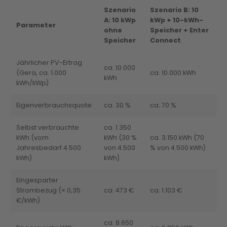
Szenario
Szenario B: 10
A: 10 kWp
kWp + 10-kWh-
Parameter
ohne
Speicher + Enter
Speicher
Connect
Jährlicher PV-Ertrag
ca. 10.000
(Gera, ca. 1.000
ca. 10.000 kWh
kWh
kWh/kWp)
Eigenverbrauchsquote
ca. 30 %
ca. 70 %
Selbst verbrauchte
ca. 1.350
kWh (vom
kWh (30 %
ca. 3.150 kWh (70
Jahresbedarf 4.500
von 4.500
% von 4.500 kWh)
kWh)
kWh)
Eingesparter
Strombezug (× 0,35
ca. 473 €
ca. 1.103 €
€/kWh)
ca. 8.650