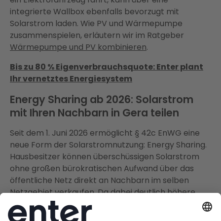
integrierte Wallbox ebenfalls bevorzugt mit
Solarstrom laden. Wie PV und Wärmepumpe
zusammenspielen, erläutern wir im Ratgeber
Wärmepumpe und PV kombinieren
.
Bis zu 80 % Eigenverbrauchsquote: Enter plant
Ihr vernetztes Energiesystem
Energy Sharing ab 2026: Solarstrom
mit Ihren Nachbarn in Gera teilen
Seit dem 1. Juni 2026 ermöglicht § 42c EnWG eine
neue Form der Solarstromnutzung: Energy Sharing.
Hausbesitzer können überschüssigen Solarstrom
ohne großen bürokratischen Aufwand über das
öffentliche Netz direkt an Nachbarn im selben
Netzgebiet verkaufen. Da dabei deutlich höhere
Erlöse als bei der reinen Netzeinspeisung erzielt
werden können, verbessert Energy Sharing die