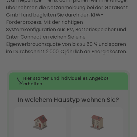
Wärmepumpe — erst dann planen wir Ihre Anlage,
übernehmen die Netzanmeldung bei der GeraNetz
Über Enter: Ihr Full-Service-Partner für Photovoltaik
GmbH und begleiten Sie durch den KfW-
in Gera
Förderprozess. Mit der richtigen
FAQ
Systemkonfiguration aus PV, Batteriespeicher und
Enter Connect erreichen Sie eine
Eigenverbrauchsquote von bis zu 80 % und sparen
im Durchschnitt 2.000 € jährlich an Energiekosten.