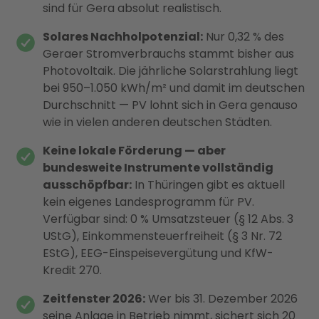
sind für Gera absolut realistisch.
Solares Nachholpotenzial:
Nur 0,32 % des
Geraer Stromverbrauchs stammt bisher aus
Photovoltaik. Die jährliche Solarstrahlung liegt
bei 950–1.050 kWh/m² und damit im deutschen
Durchschnitt — PV lohnt sich in Gera genauso
wie in vielen anderen deutschen Städten.
Keine lokale Förderung — aber
bundesweite Instrumente vollständig
ausschöpfbar:
In Thüringen gibt es aktuell
kein eigenes Landesprogramm für PV.
Verfügbar sind: 0 % Umsatzsteuer (§ 12 Abs. 3
UStG), Einkommensteuerfreiheit (§ 3 Nr. 72
EStG), EEG-Einspeisevergütung und KfW-
Kredit 270.
Zeitfenster 2026:
Wer bis 31. Dezember 2026
seine Anlage in Betrieb nimmt, sichert sich 20