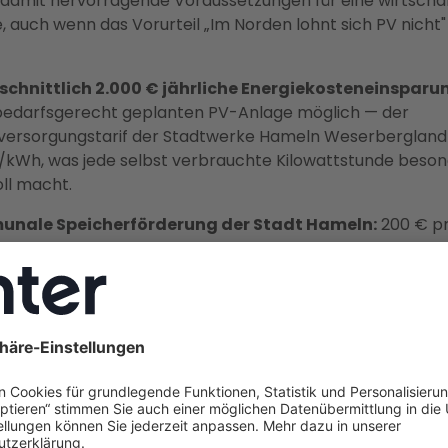
 damit hervorragende Voraussetzungen für eine wirtscha
, auch wenn das Vorurteil „Im Norden lohnt sich PV nicht
schnittlich 2.000 € jährliche Energiekosteneinsparu
bedarfsgerecht geplanten PV-Anlage möglich — der
ersorgungstarif der Stadtwerke Hameln Weserbergland l
/kWh, was jede selbst verbrauchte Kilowattstunde beso
ll macht.
nale Speicherförderung der Stadt Hameln:
200 € p
ngener kWh Speicherkapazität, maximal 1.000 € — die 
t nach dem Windhundprinzip. Seit Januar 2026 werden au
peicher mit bis zu 500 € gefördert. Diese Förderung mus
tändig bei der Abteilung Klimaschutz der Stadt Hameln 
n.
nster bis Ende 2026 nutzen:
Die aktuelle Einspeiseverg
t/kWh (Teileinspeisung, bis 10 kWp) gilt für 20 Jahre ab
iebnahme. Ab August 2026 sinkt der Satz um 1 %, und ab 