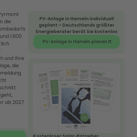
-Pyrmont
PV-Anlage in Hameln individuell
n die
geplant – Deutschlands größter
trombedarfs
Energieberater berät Sie kostenlos
rund 1.600
PV-Anlage in Hameln planen
lich
r
h und Ihre
age, die
anmeldung
cht
schnitt
 geht,
or ab 2027
Kostenloser Solar-Ratgeber