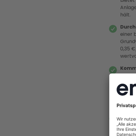
bietet
Anlage
hält.
Durch
einer 
Grundv
0,35 €
wertvo
Kommu
angefa
erfolg
Play-S
eigens
werde
Zeitfe
7,78 c
Inbetr