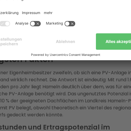
der Wegfall der festen Vergütung für Neuanlagen unter 2
 ist Deutschlands größter Energieberater
und übernimm
e-Anbieter die gesamte Planung, die Netzanmeldung bei
werken Hameln Weserbergland sowie den KfW-Förderpro
eisgarantie und 2 Jahren Vor-Ort-Wartung inklusive.
sich Photovoltaik in Hameln? D
gsten Fakten
ner Eigenheimbesitzer zweifeln, ob sich eine PV-Anlage 
nd wirklich rechnet. Die Antwort ist eindeutig: Mit rund 1
en pro Jahr liegt Hameln deutlich über dem, was für ein
iche PV-Anlage benötigt wird. Das ungenutztes Potenzial 
s 10 % der geeigneten Dachflächen im Landkreis Hameln-
l mit PV belegt, obwohl theoretisch ein Viertel des regiona
fs gedeckt werden könnte.
tunden und Ertragspotenzial im