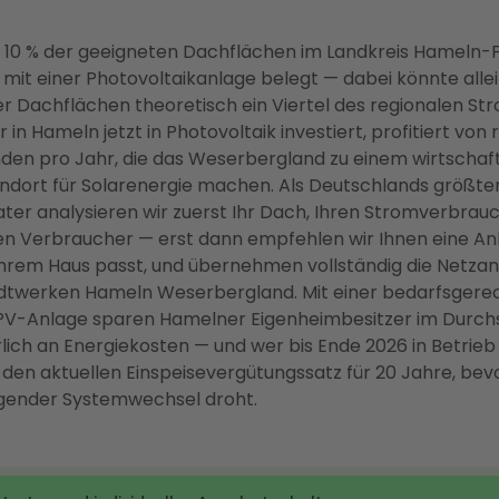
s 10 % der geeigneten Dachflächen im Landkreis Hameln
g mit einer Photovoltaikanlage belegt — dabei könnte allei
er Dachflächen theoretisch ein Viertel des regionalen S
in Hameln jetzt in Photovoltaik investiert, profitiert von 
en pro Jahr, die das Weserbergland zu einem wirtschaft
ndort für Solarenergie machen. Als Deutschlands größte
ter analysieren wir zuerst Ihr Dach, Ihren Stromverbrauc
 Verbraucher — erst dann empfehlen wir Ihnen eine Anl
 Ihrem Haus passt, und übernehmen vollständig die Netz
adtwerken Hameln Weserbergland. Mit einer bedarfsgere
PV-Anlage sparen Hamelner Eigenheimbesitzer im Durch
rlich an Energiekosten — und wer bis Ende 2026 in Betrieb
h den aktuellen Einspeisevergütungssatz für 20 Jahre, bev
egender Systemwechsel droht.