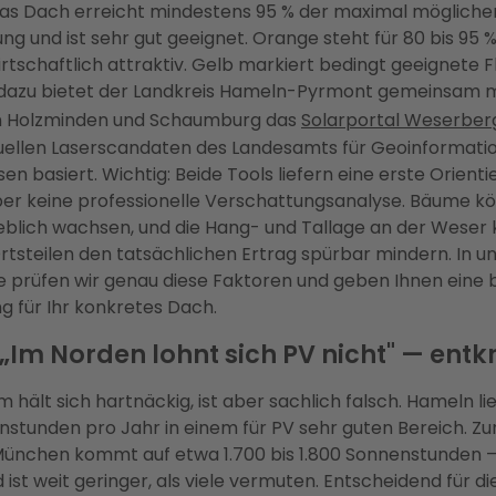
das Dach erreicht mindestens 95 % der maximal mögliche
ung und ist sehr gut geeignet. Orange steht für 80 bis 95 
irtschaftlich attraktiv. Gelb markiert bedingt geeignete 
dazu bietet der Landkreis Hameln-Pyrmont gemeinsam m
n Holzminden und Schaumburg das
Solarportal Weserber
uellen Laserscandaten des Landesamts für Geoinformati
n basiert. Wichtig: Beide Tools liefern eine erste Orienti
er keine professionelle Verschattungsanalyse. Bäume kö
blich wachsen, und die Hang- und Tallage an der Weser 
steilen den tatsächlichen Ertrag spürbar mindern. In u
 prüfen wir genau diese Faktoren und geben Ihnen eine 
g für Ihr konkretes Dach.
„Im Norden lohnt sich PV nicht" — entk
m hält sich hartnäckig, ist aber sachlich falsch. Hameln li
nstunden pro Jahr in einem für PV sehr guten Bereich. Z
München kommt auf etwa 1.700 bis 1.800 Sonnenstunden 
ist weit geringer, als viele vermuten. Entscheidend für di