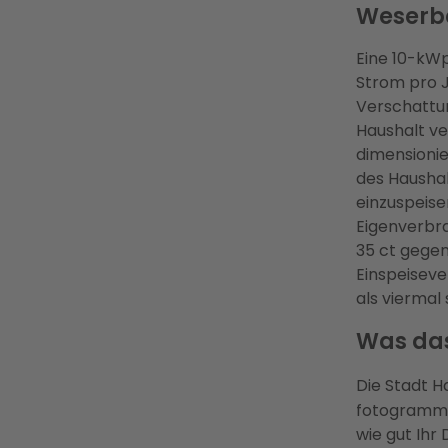
Weserb
Eine 10-kWp
Strom pro 
Verschattun
Haushalt ve
dimensioni
des Haushal
einzuspeise
Eigenverbra
35 ct gege
Einspeiseve
als viermal 
Was das
Die Stadt H
fotogrammet
wie gut Ihr 