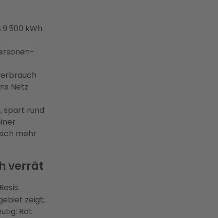
s 9.500 kWh
Personen-
verbrauch
ns Netz
, spart rund
iner
risch mehr
h verrät
Basis
ebiet zeigt,
utig: Rot