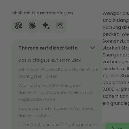
Inhalt mit KI zusammenfassen
Weniger al
sind bislan
Nutzung all
decken. Wer 
Sonnenstund
Themen auf dieser Seite
starken Sta
Energiebera
Das Wichtigste auf einen Blick
vorhandenen
wirklich zu
Lohnt sich Photovoltaik in Hameln? Die
bei den St
wichtigsten Fakten
geplanten 
Was kostet eine PV-Anlage in
2.000 € jäh
Hameln? Transparente Zahlen statt
sichert sic
Angebotswirrwarr
ein grundl
Förderung und steuerliche Vorteile in
Hameln sichern
Ist Ihr Dach geeignet? Dacheignung in