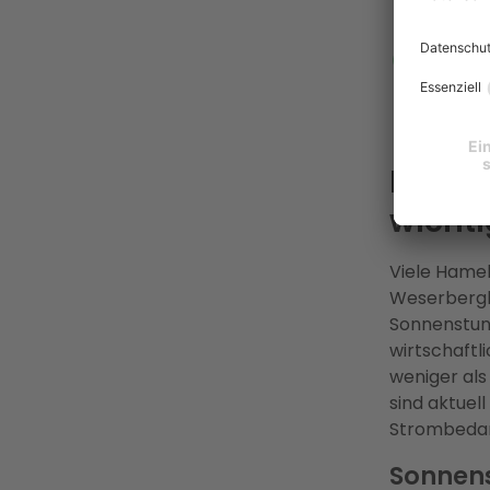
droht 
Enter
Servic
Stadt
Festpr
Lohnt 
wichti
Viele Hamel
Weserbergla
Sonnenstund
wirtschaftl
weniger al
sind aktuel
Strombedar
Sonnens