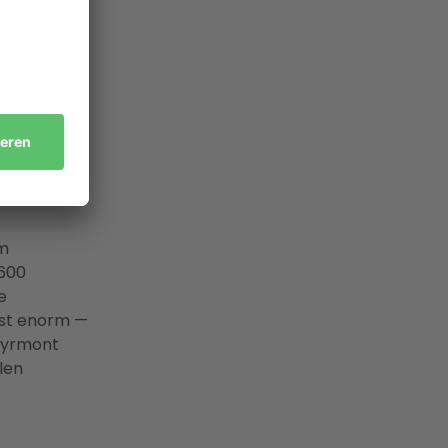
5 kWp.
t als Full-
 den
zess — mit
ie
im
.600
e
ist enorm —
Pyrmont
len