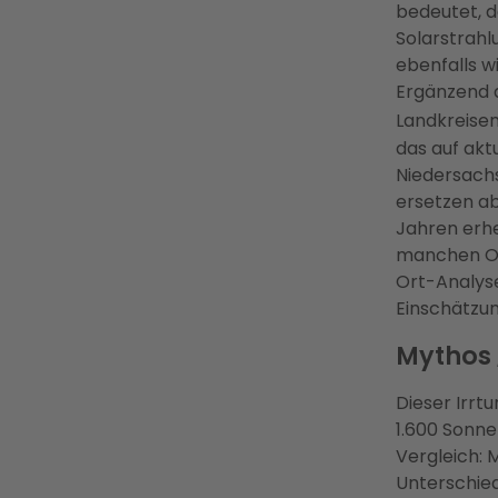
bedeutet, 
Solarstrahl
ebenfalls w
Ergänzend 
Landkreise
das auf akt
Niedersachse
ersetzen ab
Jahren erhe
manchen Ort
Ort-Analyse
Einschätzun
Mythos 
Dieser Irrtu
1.600 Sonne
Vergleich: 
Unterschied 