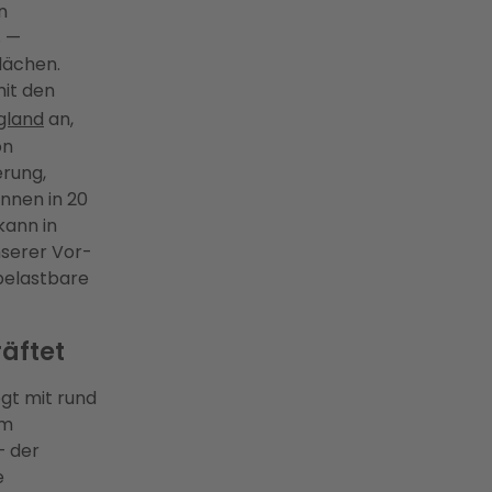
n
% —
Flächen.
it den
gland
an,
on
erung,
nnen in 20
kann in
nserer Vor-
belastbare
räftet
egt mit rund
um
— der
e