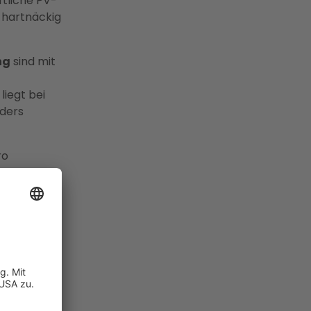
ftliche PV-
" hartnäckig
ng
sind mit
iegt bei
nders
ro
Vergabe
ch Plug &
s
beantragt
ütung von
Januar 2027