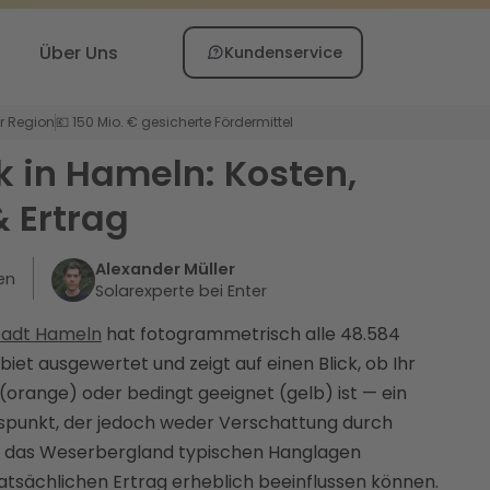
Über Uns
Kundenservice
er Region
💶 150 Mio. € gesicherte Fördermittel
k in Hameln: Kosten,
 Ertrag
Alexander Müller
en
Solarexperte bei Enter
Stadt Hameln
hat fotogrammetrisch alle 48.584
et ausgewertet und zeigt auf einen Blick, ob Ihr
 (orange) oder bedingt geeignet (gelb) ist — ein
ltspunkt, der jedoch weder Verschattung durch
 das Weserbergland typischen Hanglagen
tatsächlichen Ertrag erheblich beeinflussen können.