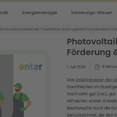
taik
Energiemanager
Sanierungs-Wissen
,8/5 Kundenzufriedenheit
📍 Installation durch geprüfte Fachbetriebe in Ihr
Photovoltai
Förderung &
8
Minut
1. Juli 2026
Das
Solarkataster der 
Dachflächen im Stadtgebi
Dach sehr gut (rot), gut
hilfreicher erster Anha
Baumwuchs noch die für
berücksichtigt, die den 