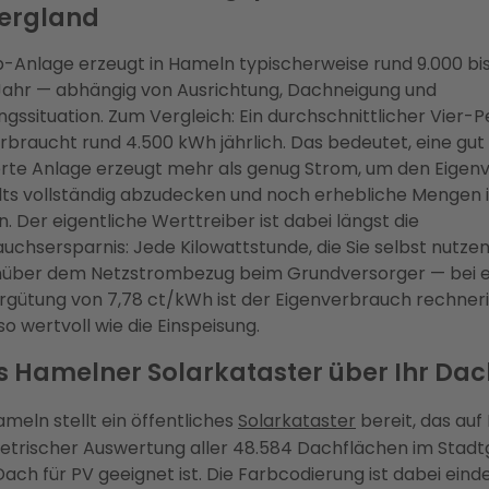
ergland
-Anlage erzeugt in Hameln typischerweise rund 9.000 bi
Jahr — abhängig von Ausrichtung, Dachneigung und
gssituation. Zum Vergleich: Ein durchschnittlicher Vier-
rbraucht rund 4.500 kWh jährlich. Das bedeutet, eine gut
erte Anlage erzeugt mehr als genug Strom, um den Eigen
ts vollständig abzudecken und noch erhebliche Mengen i
n. Der eigentliche Werttreiber ist dabei längst die
uchsersparnis: Jede Kilowattstunde, die Sie selbst nutzen
nüber dem Netzstrombezug beim Grundversorger — bei e
rgütung von 7,78 ct/kWh ist der Eigenverbrauch rechne
so wertvoll wie die Einspeisung.
 Hamelner Solarkataster über Ihr Dac
ameln stellt ein öffentliches
Solarkataster
bereit, das auf 
rischer Auswertung aller 48.584 Dachflächen im Stadtg
Dach für PV geeignet ist. Die Farbcodierung ist dabei einde