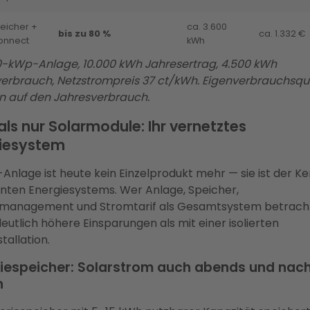
eicher +
ca. 3.600
bis zu 80 %
ca. 1.332 €
onnect
kWh
10-kWp-Anlage, 10.000 kWh Jahresertrag, 4.500 kWh
erbrauch, Netzstrompreis 37 ct/kWh. Eigenverbrauchsqu
 auf den Jahresverbrauch.
als nur Solarmodule: Ihr vernetztes
iesystem
-Anlage ist heute kein Einzelprodukt mehr — sie ist der Ke
genten Energiesystems. Wer Anlage, Speicher,
emanagement und Stromtarif als Gesamtsystem betracht
deutlich höhere Einsparungen als mit einer isolierten
tallation.
riespeicher: Solarstrom auch abends und nac
n