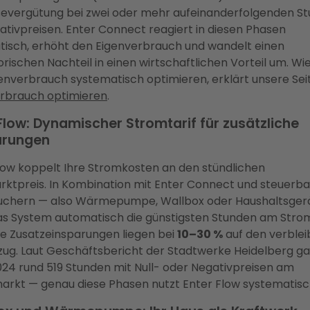
severgütung bei zwei oder mehr aufeinanderfolgenden S
ativpreisen. Enter Connect reagiert in diesen Phasen
isch, erhöht den Eigenverbrauch und wandelt einen
orischen Nachteil in einen wirtschaftlichen Vorteil um. Wie
enverbrauch systematisch optimieren, erklärt unsere Se
rbrauch optimieren
.
Flow: Dynamischer Stromtarif für zusätzliche
arungen
low koppelt Ihre Stromkosten an den stündlichen
ktpreis. In Kombination mit Enter Connect und steuerb
uchern — also Wärmepumpe, Wallbox oder Haushaltsger
as System automatisch die günstigsten Stunden am Stro
e Zusatzeinsparungen liegen bei
10–30 %
auf den verble
ug. Laut Geschäftsbericht der Stadtwerke Heidelberg ga
2024 rund 519 Stunden mit Null- oder Negativpreisen am
rkt — genau diese Phasen nutzt Enter Flow systematisc