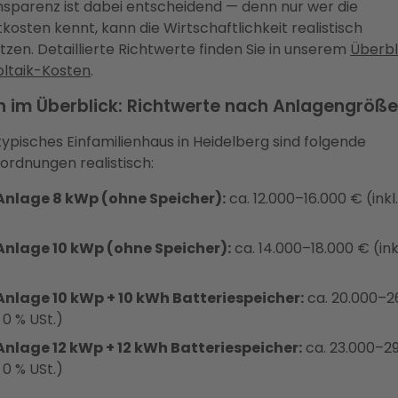
nsparenz ist dabei entscheidend — denn nur wer die
osten kennt, kann die Wirtschaftlichkeit realistisch
tzen. Detaillierte Richtwerte finden Sie in unserem
Überbl
ltaik-Kosten
.
n im Überblick: Richtwerte nach Anlagengröße
 typisches Einfamilienhaus in Heidelberg sind folgende
rdnungen realistisch:
nlage 8 kWp (ohne Speicher):
ca. 12.000–16.000 € (inkl
)
nlage 10 kWp (ohne Speicher):
ca. 14.000–18.000 € (ink
)
nlage 10 kWp + 10 kWh Batteriespeicher:
ca. 20.000–2
. 0 % USt.)
nlage 12 kWp + 12 kWh Batteriespeicher:
ca. 23.000–2
. 0 % USt.)