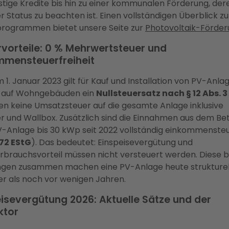
stige Kredite bis hin zu einer kommunalen Förderung, der
er Status zu beachten ist. Einen vollständigen Überblick zu
rogrammen bietet unsere Seite zur
Photovoltaik-Förde
rvorteile: 0 % Mehrwertsteuer und
mmensteuerfreiheit
 1. Januar 2023 gilt für Kauf und Installation von PV-Anla
 auf Wohngebäuden ein
Nullsteuersatz nach § 12 Abs. 
len keine Umsatzsteuer auf die gesamte Anlage inklusive
r und Wallbox. Zusätzlich sind die Einnahmen aus dem Be
V-Anlage bis 30 kWp seit 2022 vollständig einkommensteu
 72 EStG
). Das bedeutet: Einspeisevergütung und
rbrauchsvorteil müssen nicht versteuert werden. Diese 
ngen zusammen machen eine PV-Anlage heute strukturel
er als noch vor wenigen Jahren.
isevergütung 2026: Aktuelle Sätze und der
ktor