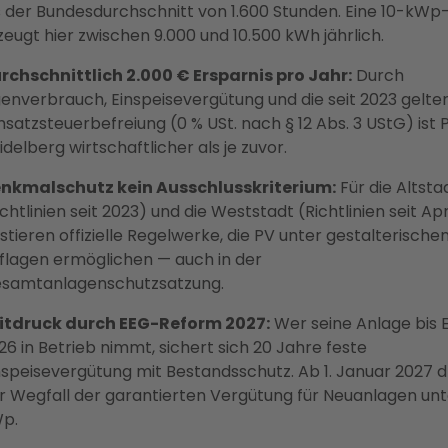
s der Bundesdurchschnitt von 1.600 Stunden. Eine 10-kWp
zeugt hier zwischen 9.000 und 10.500 kWh jährlich.
rchschnittlich 2.000 € Ersparnis pro Jahr:
Durch
genverbrauch, Einspeisevergütung und die seit 2023 gelte
satzsteuerbefreiung (0 % USt. nach § 12 Abs. 3 UStG) ist P
idelberg wirtschaftlicher als je zuvor.
nkmalschutz kein Ausschlusskriterium:
Für die Altsta
ichtlinien seit 2023) und die Weststadt (Richtlinien seit Apr
istieren offizielle Regelwerke, die PV unter gestalterische
flagen ermöglichen — auch in der
samtanlagenschutzsatzung.
itdruck durch EEG-Reform 2027:
Wer seine Anlage bis 
26 in Betrieb nimmt, sichert sich 20 Jahre feste
nspeisevergütung mit Bestandsschutz. Ab 1. Januar 2027 
r Wegfall der garantierten Vergütung für Neuanlagen unt
p.