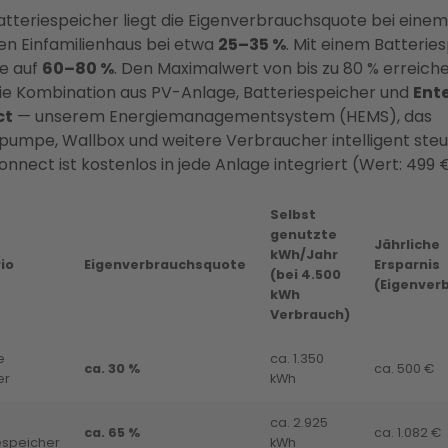
tteriespeicher liegt die Eigenverbrauchsquote bei einem
en Einfamilienhaus bei etwa
25–35 %
. Mit einem Batterie
ie auf
60–80 %
. Den Maximalwert von bis zu 80 % erreiche
ie Kombination aus PV-Anlage, Batteriespeicher und
Ent
ct
— unserem Energiemanagementsystem (HEMS), das
mpe, Wallbox und weitere Verbraucher intelligent steu
onnect ist kostenlos in jede Anlage integriert (Wert: 499 
Selbst
genutzte
Jährliche
kWh/Jahr
io
Eigenverbrauchsquote
Ersparnis
(bei 4.500
(Eigenver
kWh
Verbrauch)
e
ca. 1.350
ca. 30 %
ca. 500 €
er
kWh
ca. 2.925
ca. 65 %
ca. 1.082 €
espeicher
kWh