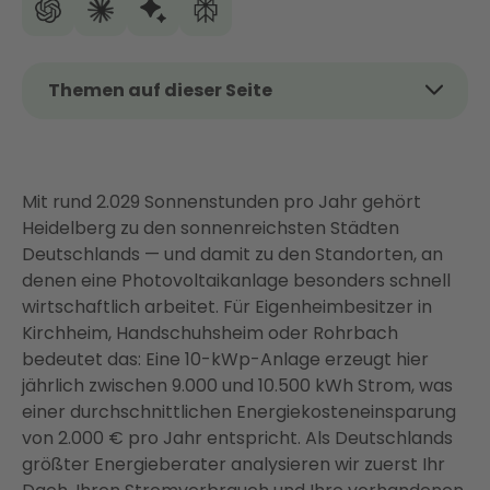
Themen auf dieser Seite
Das Wichtigste auf einen Blick
Warum sich Photovoltaik in Heidelberg besonders
lohnt
Mit rund 2.029 Sonnenstunden pro Jahr gehört
Heidelberg zu den sonnenreichsten Städten
Ist Ihr Dach in Heidelberg für eine PV-Anlage
Deutschlands — und damit zu den Standorten, an
geeignet?
denen eine Photovoltaikanlage besonders schnell
Was kostet eine PV-Anlage in Heidelberg?
wirtschaftlich arbeitet. Für Eigenheimbesitzer in
Förderung und Finanzierung in Heidelberg
Kirchheim, Handschuhsheim oder Rohrbach
bedeutet das: Eine 10-kWp-Anlage erzeugt hier
Amortisation und Wirtschaftlichkeit: Wann sich Ihre
jährlich zwischen 9.000 und 10.500 kWh Strom, was
Anlage rechnet
einer durchschnittlichen Energiekosteneinsparung
Mehr als nur Solarmodule: Ihr vernetztes
von 2.000 € pro Jahr entspricht. Als Deutschlands
Energiesystem
größter Energieberater analysieren wir zuerst Ihr
So funktioniert Ihr PV-Projekt mit Enter in Heidelberg