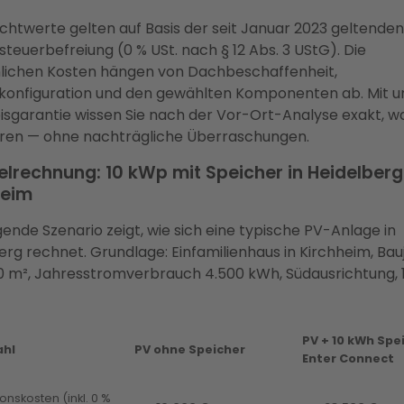
ichtwerte gelten auf Basis der seit Januar 2023 geltenden
teuerbefreiung (0 % USt. nach § 12 Abs. 3 UStG). Die
lichen Kosten hängen von Dachbeschaffenheit,
onfiguration und den gewählten Komponenten ab. Mit u
isgarantie wissen Sie nach der Vor-Ort-Analyse exakt, wa
eren — ohne nachträgliche Überraschungen.
elrechnung: 10 kWp mit Speicher in Heidelber
heim
gende Szenario zeigt, wie sich eine typische PV-Anlage in
erg rechnet. Grundlage: Einfamilienhaus in Kirchheim, Bau
50 m², Jahresstromverbrauch 4.500 kWh, Südausrichtung,
PV + 10 kWh Spe
ahl
PV ohne Speicher
Enter Connect
ionskosten (inkl. 0 %