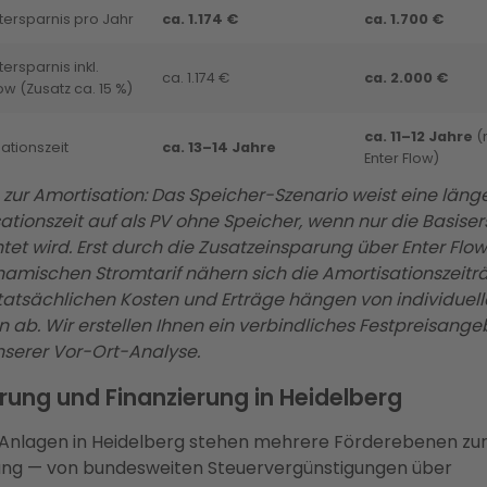
ersparnis pro Jahr
ca. 1.174 €
ca. 1.700 €
rsparnis inkl.
ca. 1.174 €
ca. 2.000 €
ow (Zusatz ca. 15 %)
ca. 11–12 Jahre
(
ationszeit
ca. 13–14 Jahre
Enter Flow)
 zur Amortisation: Das Speicher-Szenario weist eine läng
ationszeit auf als PV ohne Speicher, wenn nur die Basiser
tet wird. Erst durch die Zusatzeinsparung über Enter Flo
amischen Stromtarif nähern sich die Amortisationszeit
 tatsächlichen Kosten und Erträge hängen von individuel
n ab. Wir erstellen Ihnen ein verbindliches Festpreisange
nserer Vor-Ort-Analyse.
rung und Finanzierung in Heidelberg
Anlagen in Heidelberg stehen mehrere Förderebenen zu
ng — von bundesweiten Steuervergünstigungen über