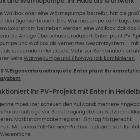
ox und Wärmepumpe: Ihr Haus als Kraftwerk
e Wallbox oder eine Wärmepumpe betreibt, hat die grö
ür den Eigenverbrauch. Eine Wärmepumpe kann tagsüber
em Solarstrom betrieben werden; eine Wallbox lädt das 
enn die Anlage Überschuss produziert. Enter plant PV, Sp
umpe und Wallbox als vernetztes Gesamtsystem — mit 
 als steuerndem Herzstück. Mehr zur Kombination erfahr
erer Seite
Wärmepumpe und Photovoltaik kombinieren
.
80 % Eigenverbrauchsquote: Enter plant Ihr vernetzte
esystem
ktioniert Ihr PV-Projekt mit Enter in Heidel
igenheimbesitzer scheuen den Aufwand: mehrere Angebo
n, Förderanträge vor Beauftragung stellen, Netzanmeldu
ieren, Marktstammdatenregister-Eintrag fristgerecht
en. Mit einem Full-Service-Partner reduziert sich Ihr A
 Wesentliche.