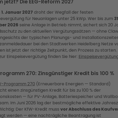
 jetzt? Die EEG-Reform 2027
m
1. Januar 2027
droht der Wegfall der festen
severgütung für Neuanlagen unter 25 kWp. Wer bis zum
31
er 2026
seine Anlage in Betrieb nimmt, sichert sich 20 J
sschutz zu den aktuellen Vergütungssätzen — ohne Cla
 Angesichts der typischen Planungs- und Installationszeite
zanmeldedauer bei den Stadtwerken Heidelberg Netze vo
 ist jetzt der richtige Zeitpunkt, den Prozess zu starten. 
 zur Einspeisevergütung finden Sie hier:
Einspeisevergütun
rogramm 270: Zinsgünstiger Kredit bis 100 %
W-Programm 270
(Erneuerbare Energien — Standard)
cht einen zinsgünstigen Kredit für bis zu 100 % der
tionskosten — für PV-Anlage, Batteriespeicher und Wallbo
am. Im Juni 2026 lag der bestmögliche effektive Jahresz
 Wichtig: Der KfW-Kredit muss
vor Abschluss des Kaufve
gt werden — eine nachträgliche Beantragung ist