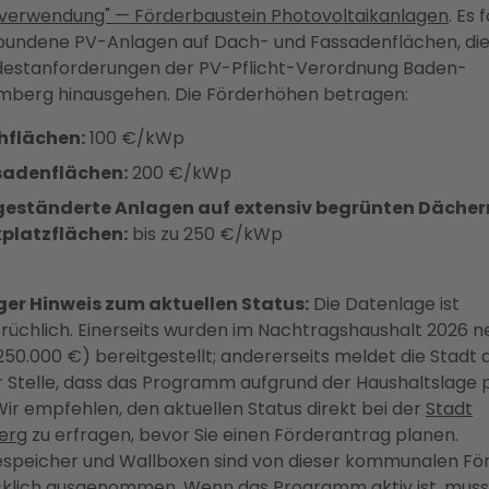
verwendung" — Förderbaustein Photovoltaikanlagen
. Es 
undene PV-Anlagen auf Dach- und Fassadenflächen, die
destanforderungen der PV-Pflicht-Verordnung Baden-
berg hinausgehen. Die Förderhöhen betragen:
hflächen:
100 €/kWp
sadenflächen:
200 €/kWp
eständerte Anlagen auf extensiv begrünten Dächer
platzflächen:
bis zu 250 €/kWp
ger Hinweis zum aktuellen Status:
Die Datenlage ist
rüchlich. Einerseits wurden im Nachtragshaushalt 2026 n
(250.000 €) bereitgestellt; andererseits meldet die Stadt 
 Stelle, dass das Programm aufgrund der Haushaltslage 
 Wir empfehlen, den aktuellen Status direkt bei der
Stadt
erg
zu erfragen, bevor Sie einen Förderantrag planen.
espeicher und Wallboxen sind von dieser kommunalen Fö
klich ausgenommen. Wenn das Programm aktiv ist, muss