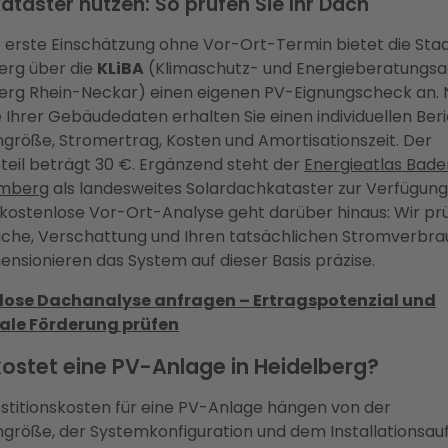
ataster nutzen: So prüfen Sie Ihr Dach
e erste Einschätzung ohne Vor-Ort-Termin bietet die Sta
erg über die
KLiBA
(Klimaschutz- und Energieberatungsa
erg Rhein-Neckar) einen eigenen PV-Eignungscheck an.
 Ihrer Gebäudedaten erhalten Sie einen individuellen Beri
größe, Stromertrag, Kosten und Amortisationszeit. Der
teil beträgt 30 €. Ergänzend steht der
Energieatlas Bad
mberg
als landesweites Solardachkataster zur Verfügung
kostenlose Vor-Ort-Analyse geht darüber hinaus: Wir pr
che, Verschattung und Ihren tatsächlichen Stromverbr
ensionieren das System auf dieser Basis präzise.
lose Dachanalyse anfragen – Ertragspotenzial und
le Förderung prüfen
ostet eine PV-Anlage in Heidelberg?
estitionskosten für eine PV-Anlage hängen von der
größe, der Systemkonfiguration und dem Installationsa