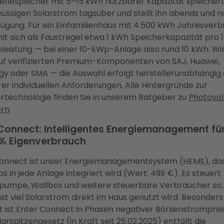
teriespeicher mit 5–15 kWh nutzbarer Kapazität speicher
üssigen Solarstrom tagsüber und stellt ihn abends und n
fügung. Für ein Einfamilienhaus mit 4.500 kWh Jahresver
lt sich als Faustregel etwa 1 kWh Speicherkapazität pro 
leistung — bei einer 10-kWp-Anlage also rund 10 kWh. Wi
uf verifizierten Premium-Komponenten von SAJ, Huawei,
gy oder SMA — die Auswahl erfolgt herstellerunabhängig 
hrer individuellen Anforderungen. Alle Hintergründe zur
rtechnologie finden Sie in unserem Ratgeber zu
Photovol
ern
.
Connect: Intelligentes Energiemanagement für
 % Eigenverbrauch
onnect ist unser Energiemanagementsystem (HEMS), da
s in jede Anlage integriert wird (Wert: 499 €). Es steuert
mpe, Wallbox und weitere steuerbare Verbraucher so,
st viel Solarstrom direkt im Haus genutzt wird. Besonders
t ist Enter Connect in Phasen negativer Börsenstrompreis
arspitzengesetz (in Kraft seit 25.02.2025) entfällt die