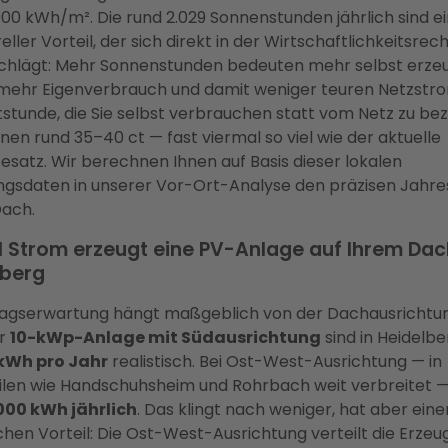
000 kWh/m². Die rund 2.029 Sonnenstunden jährlich sind e
eller Vorteil, der sich direkt in der Wirtschaftlichkeitsre
chlägt: Mehr Sonnenstunden bedeuten mehr selbst erze
mehr Eigenverbrauch und damit weniger teuren Netzstr
tstunde, die Sie selbst verbrauchen statt vom Netz zu bez
hnen rund 35–40 ct — fast viermal so viel wie der aktuelle
sesatz. Wir berechnen Ihnen auf Basis dieser lokalen
ngsdaten in unserer Vor-Ort-Analyse den präzisen Jahre
Dach.
l Strom erzeugt eine PV-Anlage auf Ihrem Dac
lberg
ragserwartung hängt maßgeblich von der Dachausrichtun
er
10-kWp-Anlage mit Südausrichtung
sind in Heidelbe
 kWh pro Jahr
realistisch. Bei Ost-West-Ausrichtung — in
ilen wie Handschuhsheim und Rohrbach weit verbreitet —
000 kWh jährlich
. Das klingt nach weniger, hat aber eine
chen Vorteil: Die Ost-West-Ausrichtung verteilt die Erze