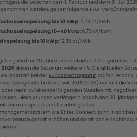
anlagen, die zwischen dem 1. Februar und dem 31. Juli 2026
 genommen werden, gelten folgende EEG-Vergütungssät
schusseinspeisung bis 10 kWp:
7,79 ct/kWh
rschusseinspeisung 10–40 kWp:
6,73 ct/kWh
einspeisung bis 10 kWp:
12,35 ct/kWh
gütung wird für 20 Jahre ab Inbetriebnahme garantiert.
 2026
sinken die Sätze um weitere 1 %. Die aktuellen Sätz
Sie jederzeit bei der
Bundesnetzagentur
prüfen. Wichtig: 
arspitzengesetz (in Kraft seit 25.02.2025) entfällt die Ve
i oder mehr aufeinanderfolgenden Stunden mit negative
reisen. Diese Stunden verlängern jedoch den 20-jährige
eitraum entsprechend. Ein intelligentes
emanagementsystem wie Enter Connect kann in solchen
enverbrauch gezielt erhöhen und damit den Einnahmeaus
sieren.