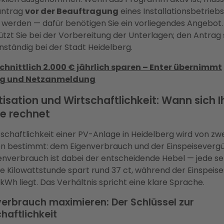
antrag
vor der Beauftragung
eines Installationsbetriebs
t werden — dafür benötigen Sie ein vorliegendes Angebot.
ützt Sie bei der Vorbereitung der Unterlagen; den Antrag 
enständig bei der Stadt Heidelberg.
hnittlich 2.000 € jährlich sparen – Enter übernimmt
g und Netzanmeldung
isation und Wirtschaftlichkeit: Wann sich I
e rechnet
tschaftlichkeit einer PV-Anlage in Heidelberg wird von zw
n bestimmt: dem Eigenverbrauch und der Einspeisevergü
enverbrauch ist dabei der entscheidende Hebel — jede se
e Kilowattstunde spart rund 37 ct, während der Einspeise
/kWh liegt. Das Verhältnis spricht eine klare Sprache.
verbrauch maximieren: Der Schlüssel zur
haftlichkeit