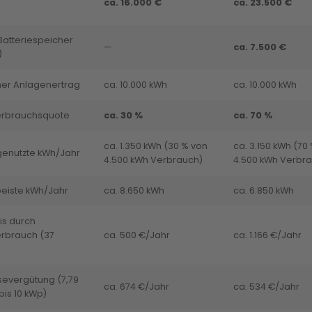
ca. 16.000 €
ca. 23.500 €
atteriespeicher
—
ca. 7.500 €
)
her Anlagenertrag
ca. 10.000 kWh
ca. 10.000 kWh
erbrauchsquote
ca. 30 %
ca. 70 %
ca. 1.350 kWh (30 % von
ca. 3.150 kWh (70
genutzte kWh/Jahr
4.500 kWh Verbrauch)
4.500 kWh Verbr
eiste kWh/Jahr
ca. 8.650 kWh
ca. 6.850 kWh
is durch
erbrauch (37
ca. 500 €/Jahr
ca. 1.166 €/Jahr
severgütung (7,79
ca. 674 €/Jahr
ca. 534 €/Jahr
bis 10 kWp)