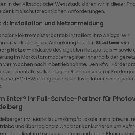
n in der Altstadt oder Weststadt klären wir in dieser Ph
e denkmalschutzrechtlichen Anforderungen.
t 4: Installation und Netzanmeldung
onaler Elektromeisterbetrieb installiert Ihre Anlage. Wir
men vollständig die Anmeldung bei den
Stadtwerken
berg Netze
— inklusive des digitalen Netzportals — sowie 
ierung im Marktstammdatenregister innerhalb der gesetz
on vier Wochen nach Inbetriebnahme. Den KfW-Förderpr
en wir ebenfalls vollständig im Rahmen unserer Fördergar
hre Vor-Ort-Wartung durch den Installateur sind in jeder
e.
 Enter? Ihr Full-Service-Partner für Photov
idelberg
delberger PV-Markt ist umkämpft: Lokale Installateure, r
riebe und überregionale Anbieter konkurrieren um Auftr
erschied liegt im Leistungsumfang und in der Planungstief