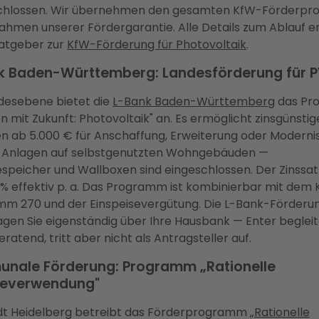
chlossen. Wir übernehmen den gesamten KfW-Förderproz
Rahmen unserer Fördergarantie. Alle Details zum Ablauf er
atgeber zur
KfW-Förderung für Photovoltaik
.
k Baden-Württemberg: Landesförderung für 
desebene bietet die
L-Bank Baden-Württemberg
das Pr
 mit Zukunft: Photovoltaik" an. Es ermöglicht zinsgünstig
n ab 5.000 € für Anschaffung, Erweiterung oder Moderni
-Anlagen auf selbstgenutzten Wohngebäuden —
espeicher und Wallboxen sind eingeschlossen. Der Zinssatz
 % effektiv p. a. Das Programm ist kombinierbar mit dem
m 270 und der Einspeisevergütung. Die L-Bank-Förderu
gen Sie eigenständig über Ihre Hausbank — Enter begleit
ratend, tritt aber nicht als Antragsteller auf.
nale Förderung: Programm „Rationelle
ieverwendung"
dt Heidelberg betreibt das Förderprogramm
„Rationelle