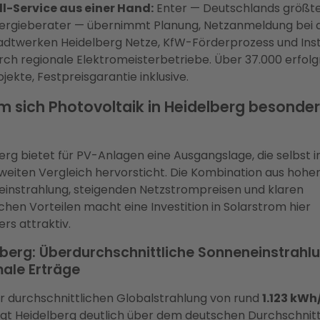
ll-Service aus einer Hand:
Enter — Deutschlands größt
ergieberater — übernimmt Planung, Netzanmeldung bei 
adtwerken Heidelberg Netze, KfW-Förderprozess und Inst
rch regionale Elektromeisterbetriebe. Über 37.000 erfolg
ojekte, Festpreisgarantie inklusive.
 sich Photovoltaik in Heidelberg besonder
erg bietet für PV-Anlagen eine Ausgangslage, die selbst 
eiten Vergleich hervorsticht. Die Kombination aus hohe
instrahlung, steigenden Netzstrompreisen und klaren
ichen Vorteilen macht eine Investition in Solarstrom hier
rs attraktiv.
berg: Überdurchschnittliche Sonneneinstrahlu
ale Erträge
er durchschnittlichen Globalstrahlung von rund
1.123 kWh
egt Heidelberg deutlich über dem deutschen Durchschnit