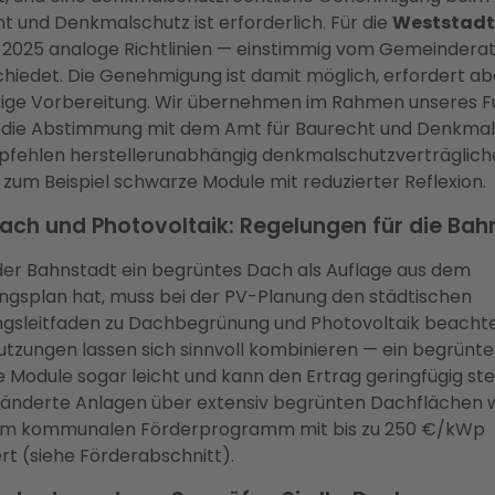
t und Denkmalschutz ist erforderlich. Für die
Weststadt
l 2025 analoge Richtlinien — einstimmig vom Gemeindera
hiedet. Die Genehmigung ist damit möglich, erfordert ab
tige Vorbereitung. Wir übernehmen im Rahmen unseres Fu
 die Abstimmung mit dem Amt für Baurecht und Denkma
fehlen herstellerunabhängig denkmalschutzverträglich
 zum Beispiel schwarze Module mit reduzierter Reflexion.
ach und Photovoltaik: Regelungen für die Bah
der Bahnstadt ein begrüntes Dach als Auflage aus dem
gsplan hat, muss bei der PV-Planung den städtischen
gsleitfaden zu Dachbegrünung und Photovoltaik beacht
utzungen lassen sich sinnvoll kombinieren — ein begrünt
ie Module sogar leicht und kann den Ertrag geringfügig ste
änderte Anlagen über extensiv begrünten Dachflächen
im kommunalen Förderprogramm mit bis zu 250 €/kWp
rt (siehe Förderabschnitt).