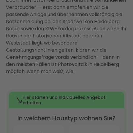
Dach, Ihren Stromverbrauch und Ihre vorhandenen
Verbraucher — erst dann empfehlen wir die
Warum Enter? Ihr Full-Service-Partner für
passende Anlage und übernehmen vollständig die
Photovoltaik in Heidelberg
Netzanmeldung bei den Stadtwerken Heidelberg
Fazit: Photovoltaik in Heidelberg — jetzt ist der
Netze sowie den KfW-Förderprozess. Auch wenn Ihr
richtige Zeitpunkt
Haus in der historischen Altstadt oder der
FAQ
Weststadt liegt, wo besondere
Gestaltungsrichtlinien gelten, klären wir die
Genehmigungsfrage vorab verbindlich — denn in
den meisten Fällen ist Photovoltaik in Heidelberg
möglich, wenn man weiß, wie.