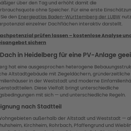
äßiger über den Tag und erhöht damit die
rbrauchsquote ohne Speicher. Für eine erste Einschätzu
 Sie den
Energieatlas Baden-Württemberg der LUBW
nutz
arpotenzial einzelner Dachflächen interaktiv darstellt.
Dachpotenzial prüfen lassen – kostenlose Analyse un
eisangebot sichern
hr Dach in Heidelberg für eine PV-Anlage gee
erg hat eine ausgesprochen heterogene Bebauungsstruk
sche Altstadtgebäude mit Ziegeldächern, gründerzeitliche
ilienhäuser in der Weststadt und moderne Einfamilienhä
enstadtteilen. Diese Vielfalt bringt unterschiedliche
sbedingungen mit sich — und unterschiedliche Regeln.
ignung nach Stadtteil
Wohngebieten außerhalb der Altstadt und Weststadt — al
uhsheim, Kirchheim, Rohrbach, Pfaffengrund und Wiebli