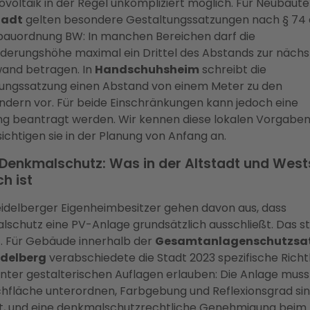
tovoltaik in der Regel unkompliziert möglich. Für Neubaute
tadt
gelten besondere Gestaltungssatzungen nach § 74 
auordnung BW: In manchen Bereichen darf die
derungshöhe maximal ein Drittel des Abstands zur näch
and betragen. In
Handschuhsheim
schreibt die
ungssatzung einen Abstand von einem Meter zu den
dern vor. Für beide Einschränkungen kann jedoch eine
ng beantragt werden. Wir kennen diese lokalen Vorgabe
ichtigen sie in der Planung von Anfang an.
 Denkmalschutz: Was in der Altstadt und West
h ist
eidelberger Eigenheimbesitzer gehen davon aus, dass
schutz eine PV-Anlage grundsätzlich ausschließt. Das 
t. Für Gebäude innerhalb der
Gesamtanlagenschutzsa
idelberg
verabschiedete die Stadt 2023 spezifische Richtl
unter gestalterischen Auflagen erlauben: Die Anlage muss
hfläche unterordnen, Farbgebung und Reflexionsgrad si
rt, und eine denkmalschutzrechtliche Genehmigung beim