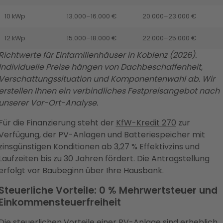
10 kWp
13.000–16.000 €
20.000–23.000 €
12 kWp
15.000–18.000 €
22.000–25.000 €
Richtwerte für Einfamilienhäuser in Koblenz (2026).
Individuelle Preise hängen von Dachbeschaffenheit,
Verschattungssituation und Komponentenwahl ab. Wir
erstellen Ihnen ein verbindliches Festpreisangebot nach
unserer Vor-Ort-Analyse.
Für die Finanzierung steht der
KfW-Kredit 270
zur
Verfügung, der PV-Anlagen und Batteriespeicher mit
zinsgünstigen Konditionen ab 3,27 % Effektivzins und
Laufzeiten bis zu 30 Jahren fördert. Die Antragstellung
erfolgt vor Baubeginn über Ihre Hausbank.
Steuerliche Vorteile: 0 % Mehrwertsteuer und
Einkommensteuerfreiheit
Die steuerlichen Vorteile einer PV-Anlage sind erheblich