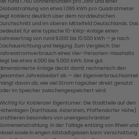
Mit rund 1.760 Sonnenstunden pro Jahr und einer
Globalstrahlung von etwa 1.095 kWh pro Quadratmeter
liegt Koblenz deutlich über dem norddeutschen
Durchschnitt und im oberen Mittelfeld Deutschlands. Das
bedeutet für eine typische 10-kWp-Anlage einen
Jahresertrag von rund 9.000 bis 10.500 kWh — je nach
Dachausrichtung und Neigung. Zum Vergleich: Der
Jahresstromverbrauch eines Vier-Personen-Haushalts
liegt bei etwa 4.000 bis 5.000 kWh. Eine gut
dimensionierte Anlage deckt damit rechnerisch den
gesamten Jahresbedarf ab — der Eigenverbrauchsanteil
hängt davon ab, wie viel Strom tagsüber direkt genutzt
oder im Speicher zwischengespeichert wird.
Wichtig für Koblenzer Eigentümer: Die Stadtteile auf den
Höhenlagen (Karthause, Asterstein, Pfaffendorfer Höhe)
profitieren besonders von uneingeschränkter
Sonneneinstrahlung. In der Tallage entlang von Rhein und
Mosel sowie in engen Altstadtgassen kann Verschattung