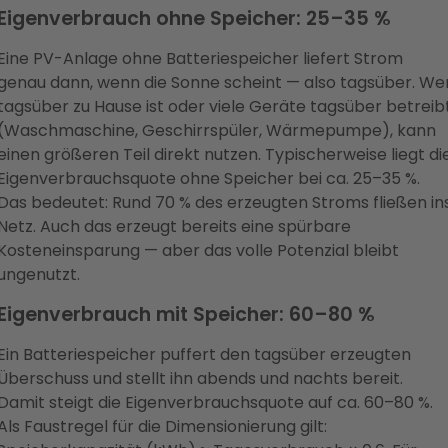
Eigenverbrauch ohne Speicher: 25–35 %
Eine PV-Anlage ohne Batteriespeicher liefert Strom
genau dann, wenn die Sonne scheint — also tagsüber. We
tagsüber zu Hause ist oder viele Geräte tagsüber betreib
(Waschmaschine, Geschirrspüler, Wärmepumpe), kann
einen größeren Teil direkt nutzen. Typischerweise liegt di
Eigenverbrauchsquote ohne Speicher bei ca. 25–35 %.
Das bedeutet: Rund 70 % des erzeugten Stroms fließen in
Netz. Auch das erzeugt bereits eine spürbare
Kosteneinsparung — aber das volle Potenzial bleibt
ungenutzt.
Eigenverbrauch mit Speicher: 60–80 %
Ein Batteriespeicher puffert den tagsüber erzeugten
Überschuss und stellt ihn abends und nachts bereit.
Damit steigt die Eigenverbrauchsquote auf ca. 60–80 %.
Als Faustregel für die Dimensionierung gilt: