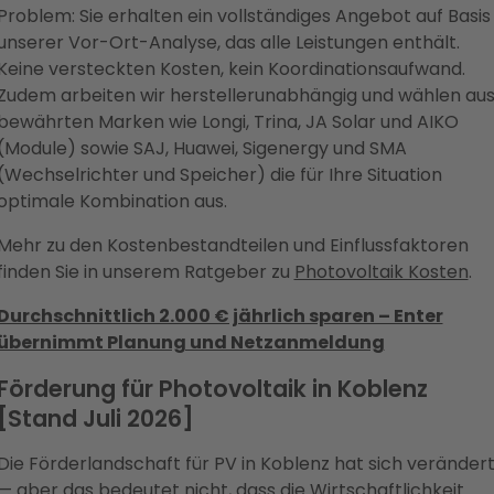
Problem: Sie erhalten ein vollständiges Angebot auf Basis
unserer Vor-Ort-Analyse, das alle Leistungen enthält.
Keine versteckten Kosten, kein Koordinationsaufwand.
Zudem arbeiten wir herstellerunabhängig und wählen au
bewährten Marken wie Longi, Trina, JA Solar und AIKO
(Module) sowie SAJ, Huawei, Sigenergy und SMA
(Wechselrichter und Speicher) die für Ihre Situation
optimale Kombination aus.
Mehr zu den Kostenbestandteilen und Einflussfaktoren
finden Sie in unserem Ratgeber zu
Photovoltaik Kosten
.
Durchschnittlich 2.000 € jährlich sparen – Enter
übernimmt Planung und Netzanmeldung
Förderung für Photovoltaik in Koblenz
[Stand Juli 2026]
Die Förderlandschaft für PV in Koblenz hat sich veränder
— aber das bedeutet nicht, dass die Wirtschaftlichkeit