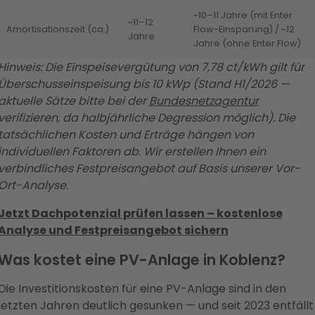
~10–11 Jahre (mit Enter
~11–12
Amortisationszeit (ca.)
Flow-Einsparung) / ~12
Jahre
Jahre (ohne Enter Flow)
Hinweis: Die Einspeisevergütung von 7,78 ct/kWh gilt für
Überschusseinspeisung bis 10 kWp (Stand H1/2026 —
aktuelle Sätze bitte bei der
Bundesnetzagentur
verifizieren, da halbjährliche Degression möglich). Die
tatsächlichen Kosten und Erträge hängen von
individuellen Faktoren ab. Wir erstellen Ihnen ein
verbindliches Festpreisangebot auf Basis unserer Vor-
Ort-Analyse.
Jetzt Dachpotenzial prüfen lassen – kostenlose
Analyse und Festpreisangebot sichern
Was kostet eine PV-Anlage in Koblenz?
Die Investitionskosten für eine PV-Anlage sind in den
letzten Jahren deutlich gesunken — und seit 2023 entfällt