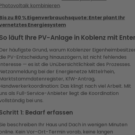
Photovoltaik kombinieren
.
Bis zu 80 % Eigenverbrauchsquote: Enter plant Ihr
vernetztes Energiesystem
So läuft Ihre PV-Anlage in Koblenz mit Ente
Der häufigste Grund, warum Koblenzer Eigenheimbesitze
die PV-Entscheidung hinauszögern, ist nicht fehlendes
Interesse — es ist die Unübersichtlichkeit des Prozesses.
Netzanmeldung bei der Energienetze Mittelrhein,
Marktstammdatenregister, KfW-Antrag,
Handwerkerkoordination: Das klingt nach viel Arbeit. Mit
uns als Full-Service-Anbieter liegt die Koordination
vollständig bei uns.
Schritt 1: Bedarf erfassen
Sie beschreiben Ihr Haus und Dach in wenigen Minuten
online. Kein Vor-Ort-Termin vorab, keine langen