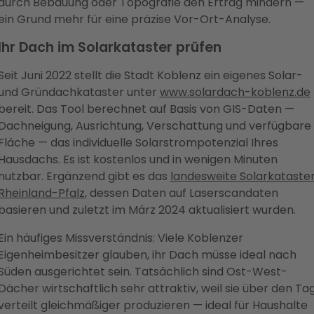
durch Bebauung oder Topografie den Ertrag mindern —
ein Grund mehr für eine präzise Vor-Ort-Analyse.
Ihr Dach im Solarkataster prüfen
Seit Juni 2022 stellt die Stadt Koblenz ein eigenes Solar-
und Gründachkataster unter
www.solardach-koblenz.de
bereit. Das Tool berechnet auf Basis von GIS-Daten —
Dachneigung, Ausrichtung, Verschattung und verfügbare
Fläche — das individuelle Solarstrompotenzial Ihres
Hausdachs. Es ist kostenlos und in wenigen Minuten
nutzbar. Ergänzend gibt es das
landesweite Solarkataste
Rheinland-Pfalz
, dessen Daten auf Laserscandaten
basieren und zuletzt im März 2024 aktualisiert wurden.
Ein häufiges Missverständnis: Viele Koblenzer
Eigenheimbesitzer glauben, ihr Dach müsse ideal nach
Süden ausgerichtet sein. Tatsächlich sind Ost-West-
Dächer wirtschaftlich sehr attraktiv, weil sie über den Ta
verteilt gleichmäßiger produzieren — ideal für Haushalte