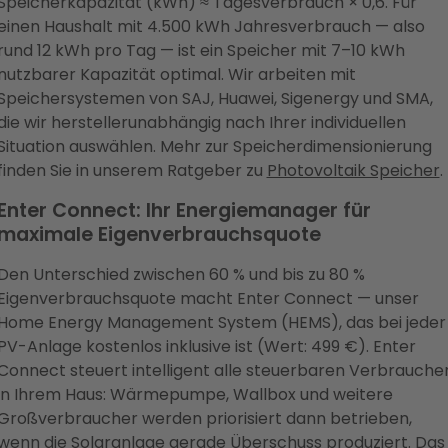
Speicherkapazität (kWh) ≈ Tagesverbrauch × 0,6. Für
einen Haushalt mit 4.500 kWh Jahresverbrauch — also
rund 12 kWh pro Tag — ist ein Speicher mit 7–10 kWh
nutzbarer Kapazität optimal. Wir arbeiten mit
Speichersystemen von SAJ, Huawei, Sigenergy und SMA,
die wir herstellerunabhängig nach Ihrer individuellen
Situation auswählen. Mehr zur Speicherdimensionierung
finden Sie in unserem Ratgeber zu
Photovoltaik Speicher
.
Enter Connect: Ihr Energiemanager für
maximale Eigenverbrauchsquote
Den Unterschied zwischen 60 % und bis zu 80 %
Eigenverbrauchsquote macht Enter Connect — unser
Home Energy Management System (HEMS), das bei jeder
PV-Anlage kostenlos inklusive ist (Wert: 499 €). Enter
Connect steuert intelligent alle steuerbaren Verbrauche
in Ihrem Haus: Wärmepumpe, Wallbox und weitere
Großverbraucher werden priorisiert dann betrieben,
wenn die Solaranlage gerade Überschuss produziert. Das