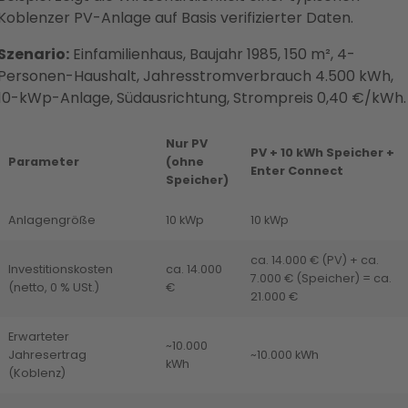
Koblenzer PV-Anlage auf Basis verifizierter Daten.
Szenario:
Einfamilienhaus, Baujahr 1985, 150 m², 4-
Personen-Haushalt, Jahresstromverbrauch 4.500 kWh,
10-kWp-Anlage, Südausrichtung, Strompreis 0,40 €/kWh.
Nur PV
PV + 10 kWh Speicher +
Parameter
(ohne
Enter Connect
Speicher)
Anlagengröße
10 kWp
10 kWp
ca. 14.000 € (PV) + ca.
Investitionskosten
ca. 14.000
7.000 € (Speicher) = ca.
(netto, 0 % USt.)
€
21.000 €
Erwarteter
~10.000
Jahresertrag
~10.000 kWh
kWh
(Koblenz)