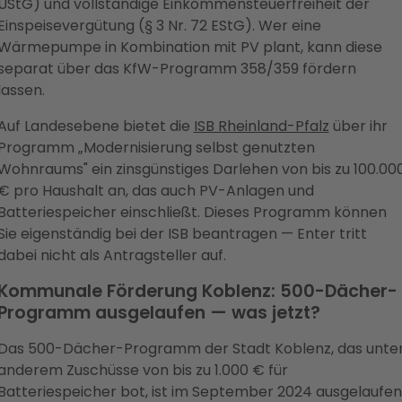
UStG) und vollständige Einkommensteuerfreiheit der
Einspeisevergütung (§ 3 Nr. 72 EStG). Wer eine
Wärmepumpe in Kombination mit PV plant, kann diese
separat über das KfW-Programm 358/359 fördern
lassen.
Auf Landesebene bietet die
ISB Rheinland-Pfalz
über ihr
Programm „Modernisierung selbst genutzten
Wohnraums" ein zinsgünstiges Darlehen von bis zu 100.00
€ pro Haushalt an, das auch PV-Anlagen und
Batteriespeicher einschließt. Dieses Programm können
Sie eigenständig bei der ISB beantragen — Enter tritt
dabei nicht als Antragsteller auf.
Kommunale Förderung Koblenz: 500-Dächer-
Programm ausgelaufen — was jetzt?
Das 500-Dächer-Programm der Stadt Koblenz, das unte
anderem Zuschüsse von bis zu 1.000 € für
Batteriespeicher bot, ist im September 2024 ausgelaufen