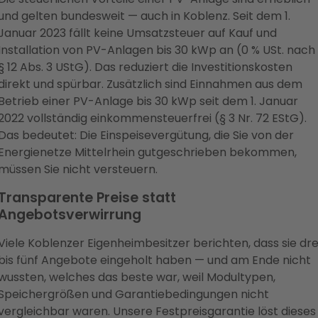
und gelten bundesweit — auch in Koblenz. Seit dem 1.
Januar 2023 fällt keine Umsatzsteuer auf Kauf und
Installation von PV-Anlagen bis 30 kWp an (0 % USt. nach
§ 12 Abs. 3 UStG). Das reduziert die Investitionskosten
direkt und spürbar. Zusätzlich sind Einnahmen aus dem
Betrieb einer PV-Anlage bis 30 kWp seit dem 1. Januar
2022 vollständig einkommensteuerfrei (§ 3 Nr. 72 EStG).
Das bedeutet: Die Einspeisevergütung, die Sie von der
Energienetze Mittelrhein gutgeschrieben bekommen,
müssen Sie nicht versteuern.
Transparente Preise statt
Angebotsverwirrung
Viele Koblenzer Eigenheimbesitzer berichten, dass sie dre
bis fünf Angebote eingeholt haben — und am Ende nicht
wussten, welches das beste war, weil Modultypen,
Speichergrößen und Garantiebedingungen nicht
vergleichbar waren. Unsere Festpreisgarantie löst dieses