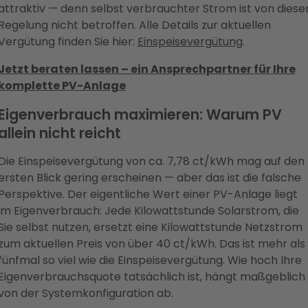
attraktiv — denn selbst verbrauchter Strom ist von diese
Regelung nicht betroffen. Alle Details zur aktuellen
Vergütung finden Sie hier:
Einspeisevergütung
.
Jetzt beraten lassen – ein Ansprechpartner für Ihre
komplette PV-Anlage
Eigenverbrauch maximieren: Warum PV
allein nicht reicht
Die Einspeisevergütung von ca. 7,78 ct/kWh mag auf den
ersten Blick gering erscheinen — aber das ist die falsche
Perspektive. Der eigentliche Wert einer PV-Anlage liegt
im Eigenverbrauch: Jede Kilowattstunde Solarstrom, die
Sie selbst nutzen, ersetzt eine Kilowattstunde Netzstrom
zum aktuellen Preis von über 40 ct/kWh. Das ist mehr als
fünfmal so viel wie die Einspeisevergütung. Wie hoch Ihre
Eigenverbrauchsquote tatsächlich ist, hängt maßgeblich
von der Systemkonfiguration ab.