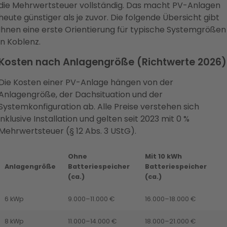
die Mehrwertsteuer vollständig. Das macht PV-Anlagen
heute günstiger als je zuvor. Die folgende Übersicht gibt
Ihnen eine erste Orientierung für typische Systemgrößen
in Koblenz.
Kosten nach Anlagengröße (Richtwerte 2026)
Die Kosten einer PV-Anlage hängen von der
Anlagengröße, der Dachsituation und der
Systemkonfiguration ab. Alle Preise verstehen sich
inklusive Installation und gelten seit 2023 mit 0 %
Mehrwertsteuer (§ 12 Abs. 3 UStG).
Ohne
Mit 10 kWh
Anlagengröße
Batteriespeicher
Batteriespeicher
(ca.)
(ca.)
6 kWp
9.000–11.000 €
16.000–18.000 €
8 kWp
11.000–14.000 €
18.000–21.000 €