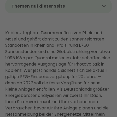
Themen auf dieser Seite
Das Wichtigste auf einen Blick
Lohnt sich eine PV-Anlage in Koblenz?
Koblenz liegt am Zusammenfluss von Rhein und
Was kostet eine PV-Anlage in Koblenz?
Mosel und gehört damit zu den sonnenreichsten
Förderung für Photovoltaik in Koblenz [Stand Juli
Standorten in Rheinland-Pfalz: rund 1.760
2026]
Sonnenstunden und eine Globalstrahlung von etwa
Eigenverbrauch maximieren: Warum PV allein nicht
1.095 kWh pro Quadratmeter im Jahr schaffen eine
reicht
hervorragende Ausgangslage für Photovoltaik in
Koblenz. Wer jetzt handelt, sichert sich die aktuell
So läuft Ihre PV-Anlage in Koblenz mit Enter
gültige EEG-Einspeisevergütung für 20 Jahre —
Warum Koblenzer Hausbesitzer sich für Enter
denn ab 2027 soll die feste Vergütung für neue
entscheiden
kleine Anlagen entfallen. Als Deutschlands größter
Fazit: Photovoltaik in Koblenz — jetzt ist der richtige
Energieberater analysieren wir zuerst Ihr Dach,
Zeitpunkt
Ihren Stromverbrauch und Ihre vorhandenen
Verbraucher, bevor wir Ihre Anlage planen und die
FAQ
Netzanmeldung bei der Energienetze Mittelrhein