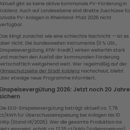
Aktuell gibt es keine aktive kommunale PV-Förderung in
Koblenz. Auch auf Landesebene sind direkte Zuschüsse fü
private PV-Anlagen in Rheinland-Pfalz 2026 nicht
verfügbar.
Das klingt zunächst wie eine schlechte Nachricht — ist es
aber nicht. Die bundesweiten Instrumente (0 % USt.,
Einspeisevergütung, KfW-Kredit) wirken weiterhin stark
und machen den Ausfall der kommunalen Förderung
wirtschaftlich weitgehend wett. Wer regelmäßig auf der
Klimaschutzseite der Stadt Koblenz
nachschaut, bleibt
über etwaige neue Programme informiert.
Einspeisevergütung 2026: Jetzt noch 20 Jahre
sichern
Die EEG-Einspeisevergütung beträgt aktuell ca. 7,78
ct/kWh für Überschusseinspeisung bei Anlagen bis 10
kWp (Stand H1/2026). Wer die gesamte Produktion ins
Netz einspeist, erhält ca. 12,35 ct/kWh (Volleinspeisung).