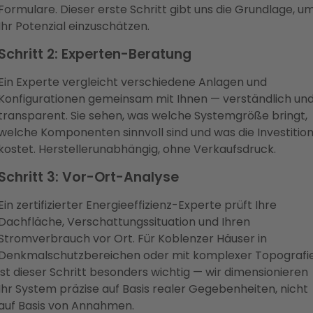
Formulare. Dieser erste Schritt gibt uns die Grundlage, u
Ihr Potenzial einzuschätzen.
Schritt 2: Experten-Beratung
Ein Experte vergleicht verschiedene Anlagen und
Konfigurationen gemeinsam mit Ihnen — verständlich un
transparent. Sie sehen, was welche Systemgröße bringt,
welche Komponenten sinnvoll sind und was die Investitio
kostet. Herstellerunabhängig, ohne Verkaufsdruck.
Schritt 3: Vor-Ort-Analyse
Ein zertifizierter Energieeffizienz-Experte prüft Ihre
Dachfläche, Verschattungssituation und Ihren
Stromverbrauch vor Ort. Für Koblenzer Häuser in
Denkmalschutzbereichen oder mit komplexer Topografi
ist dieser Schritt besonders wichtig — wir dimensionieren
Ihr System präzise auf Basis realer Gegebenheiten, nicht
auf Basis von Annahmen.