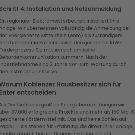
Schritt 4: Installation und Netzanmeldung
Ein regionaler Elektromeisterbetrieb installiert Ihre
Anlage. Wir übernehmen vollständig die Anmeldung bei
der Energienetze Mittelrhein (enm) als zuständigem
Netzbetreiber in Koblenz sowie den gesamten KfW-
Förderprozess. Sie müssen sich um keine
Behördenkommunikation kümmern. Nach der
Inbetriebnahme sind 2 Jahre Vor-Ort-Wartung durch
den Installateur inklusive.
Warum Koblenzer Hausbesitzer sich für
Enter entscheiden
Als Deutschlands größter Energieberater bringen wir
über 37.000 erfolgreiche Projekte und mehr als 150 Mio. €
gesicherte Fördermittel mit. Das sind keine Zahlen auf
Papier — sie stehen für Erfahrung, die direkt Ihrer Anlage
zugute kommt: bei der Dimensionierung, bei der