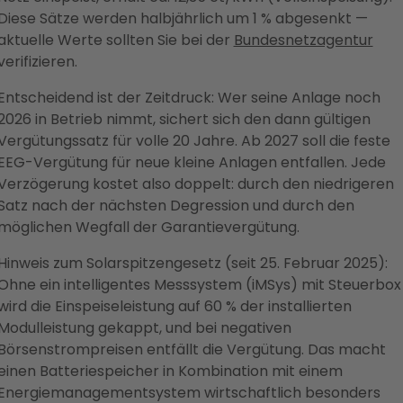
Diese Sätze werden halbjährlich um 1 % abgesenkt —
aktuelle Werte sollten Sie bei der
Bundesnetzagentur
verifizieren.
Entscheidend ist der Zeitdruck: Wer seine Anlage noch
2026 in Betrieb nimmt, sichert sich den dann gültigen
Vergütungssatz für volle 20 Jahre. Ab 2027 soll die feste
EEG-Vergütung für neue kleine Anlagen entfallen. Jede
Verzögerung kostet also doppelt: durch den niedrigeren
Satz nach der nächsten Degression und durch den
möglichen Wegfall der Garantievergütung.
Hinweis zum Solarspitzengesetz (seit 25. Februar 2025):
Ohne ein intelligentes Messsystem (iMSys) mit Steuerbox
wird die Einspeiseleistung auf 60 % der installierten
Modulleistung gekappt, und bei negativen
Börsenstrompreisen entfällt die Vergütung. Das macht
einen Batteriespeicher in Kombination mit einem
Energiemanagementsystem wirtschaftlich besonders