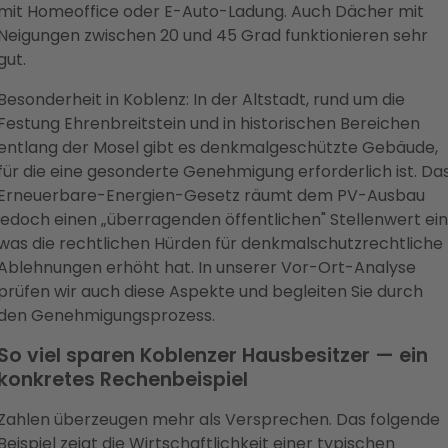
mit Homeoffice oder E-Auto-Ladung. Auch Dächer mit
Neigungen zwischen 20 und 45 Grad funktionieren sehr
gut.
Besonderheit in Koblenz: In der Altstadt, rund um die
Festung Ehrenbreitstein und in historischen Bereichen
entlang der Mosel gibt es denkmalgeschützte Gebäude,
für die eine gesonderte Genehmigung erforderlich ist. Da
Erneuerbare-Energien-Gesetz räumt dem PV-Ausbau
jedoch einen „überragenden öffentlichen" Stellenwert ein
was die rechtlichen Hürden für denkmalschutzrechtliche
Ablehnungen erhöht hat. In unserer Vor-Ort-Analyse
prüfen wir auch diese Aspekte und begleiten Sie durch
den Genehmigungsprozess.
So viel sparen Koblenzer Hausbesitzer — ein
konkretes Rechenbeispiel
Zahlen überzeugen mehr als Versprechen. Das folgende
Beispiel zeigt die Wirtschaftlichkeit einer typischen