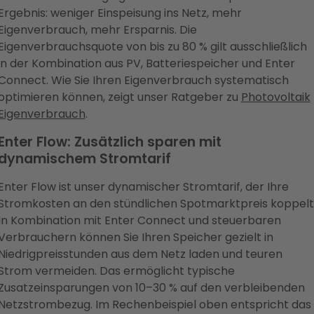
Ergebnis: weniger Einspeisung ins Netz, mehr
Eigenverbrauch, mehr Ersparnis. Die
Eigenverbrauchsquote von bis zu 80 % gilt ausschließlich
in der Kombination aus PV, Batteriespeicher und Enter
Connect. Wie Sie Ihren Eigenverbrauch systematisch
optimieren können, zeigt unser Ratgeber zu
Photovoltaik
Eigenverbrauch
.
Enter Flow: Zusätzlich sparen mit
dynamischem Stromtarif
Enter Flow ist unser dynamischer Stromtarif, der Ihre
Stromkosten an den stündlichen Spotmarktpreis koppelt
In Kombination mit Enter Connect und steuerbaren
Verbrauchern können Sie Ihren Speicher gezielt in
Niedrigpreisstunden aus dem Netz laden und teuren
Strom vermeiden. Das ermöglicht typische
Zusatzeinsparungen von 10–30 % auf den verbleibenden
Netzstrombezug. Im Rechenbeispiel oben entspricht das