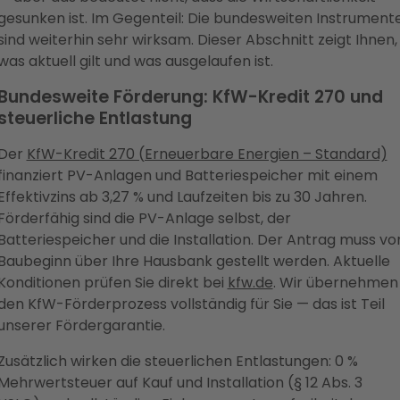
gesunken ist. Im Gegenteil: Die bundesweiten Instrument
sind weiterhin sehr wirksam. Dieser Abschnitt zeigt Ihnen,
was aktuell gilt und was ausgelaufen ist.
Bundesweite Förderung: KfW-Kredit 270 und
steuerliche Entlastung
Der
KfW-Kredit 270 (Erneuerbare Energien – Standard)
finanziert PV-Anlagen und Batteriespeicher mit einem
Effektivzins ab 3,27 % und Laufzeiten bis zu 30 Jahren.
Förderfähig sind die PV-Anlage selbst, der
Batteriespeicher und die Installation. Der Antrag muss vo
Baubeginn über Ihre Hausbank gestellt werden. Aktuelle
Konditionen prüfen Sie direkt bei
kfw.de
. Wir übernehmen
den KfW-Förderprozess vollständig für Sie — das ist Teil
unserer Fördergarantie.
Zusätzlich wirken die steuerlichen Entlastungen: 0 %
Mehrwertsteuer auf Kauf und Installation (§ 12 Abs. 3