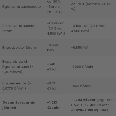
ca. 30 %
ca. 70 % (Bereich 60–80
Eigenverbrauchsquote
(Bereich
%)
25–35 %)
~1.350 kWh
Selbst verbrauchter
~3.150 kWh (70 % von
(30 % von
Strom
4.500 kWh)
4.500 kWh)
~8.650
Eingespeister Strom
~6.850 kWh
kWh
Ersparnis durch
~540
Eigenverbrauch (×
~1.260 €/Jahr
€/Jahr
0,40 €/kWh)
Einspeiseerlös (×
~673
~533 €/Jahr
0,0778 €/kWh)
€/Jahr
~1.793 €/Jahr
(zzgl. Enter
Gesamtersparnis
~1.213
Flow: +135–405 €/Jahr →
jährlich
€/Jahr
~1.928–2.198 €/Jahr
)