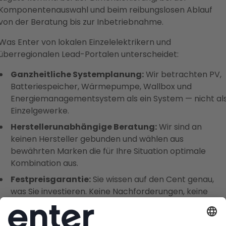
Komponentenauswahl und beim reibungslosen Ablauf
von der Beratung bis zur Inbetriebnahme.
Was Enter von lokalen Einzelelektrikern und
überregionalen Lead-Portalen unterscheidet:
Ganzheitliche Systemplanung:
Wir betrachten PV,
Batteriespeicher, Wärmepumpe, Wallbox und
Energiemanagementsystem als ein System — nicht al
Einzelgewerke.
Herstellerunabhängige Beratung:
Wir sind an
keinen Hersteller gebunden und wählen aus
bewährten Marken die für Ihre Situation optimale
Kombination aus.
Festpreisgarantie:
Sie wissen auf den Cent genau,
was Sie investieren. Keine Nachforderungen, keine
Überraschungen.
Fördergarantie:
Wir übernehmen vollständig die