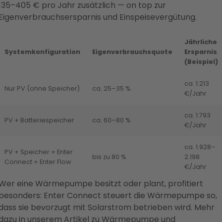
135–405 € pro Jahr zusätzlich — on top zur
Eigenverbrauchsersparnis und Einspeisevergütung.
Jährliche
Systemkonfiguration
Eigenverbrauchsquote
Ersparnis
(Beispiel)
ca. 1.213
Nur PV (ohne Speicher)
ca. 25–35 %
€/Jahr
ca. 1.793
PV + Batteriespeicher
ca. 60–80 %
€/Jahr
ca. 1.928–
PV + Speicher + Enter
bis zu 80 %
2.198
Connect + Enter Flow
€/Jahr
Wer eine Wärmepumpe besitzt oder plant, profitiert
besonders: Enter Connect steuert die Wärmepumpe so,
dass sie bevorzugt mit Solarstrom betrieben wird. Mehr
dazu in unserem Artikel zu
Wärmepumpe und