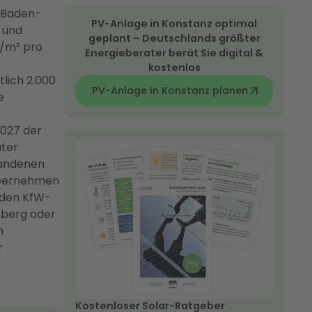
s Baden-
PV-Anlage in Konstanz optimal
 und
geplant – Deutschlands größter
h/m² pro
Energieberater berät Sie digital &
kostenlos
tlich 2.000
PV-Anlage in Konstanz planen
e
027 der
ater
handenen
übernehmen
 den KfW-
nberg oder
n
r
Kostenloser Solar-Ratgeber