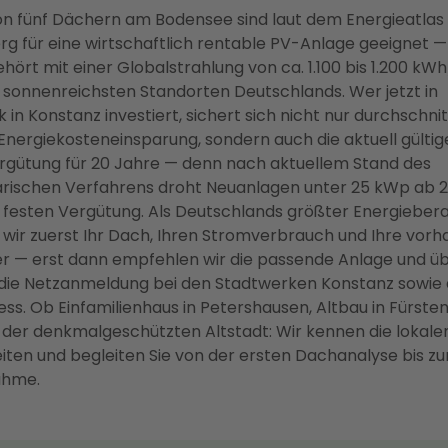
on fünf Dächern am Bodensee sind laut dem Energieatla
 für eine wirtschaftlich rentable PV-Anlage geeignet —
hört mit einer Globalstrahlung von ca. 1.100 bis 1.200 kW
 sonnenreichsten Standorten Deutschlands. Wer jetzt in
 in Konstanz investiert, sichert sich nicht nur durchschnit
 Energiekosteneinsparung, sondern auch die aktuell gültig
rgütung für 20 Jahre — denn nach aktuellem Stand des
rischen Verfahrens droht Neuanlagen unter 25 kWp ab 2
 festen Vergütung. Als Deutschlands größter Energieber
 wir zuerst Ihr Dach, Ihren Stromverbrauch und Ihre vor
r — erst dann empfehlen wir die passende Anlage und 
g die Netzanmeldung bei den Stadtwerken Konstanz sowie
ss. Ob Einfamilienhaus in Petershausen, Altbau in Fürste
der denkmalgeschützten Altstadt: Wir kennen die lokale
ten und begleiten Sie von der ersten Dachanalyse bis zu
ahme.