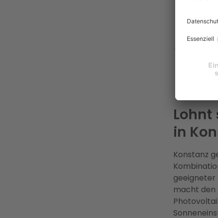
Altsta
für PV
Sinne 
Enter 
Energi
Stadtw
region
Festpr
Lohnt 
in Kon
Konstanz ge
Kombination
geeigneter
macht den B
Photovoltai
Sonneneinst