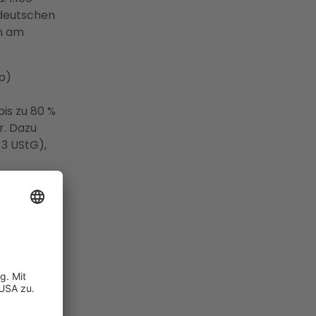
 deutschen
rn am
p)
is zu 80 %
r. Dazu
 3 UStG),
 bis 10 kWp,
garantiert.
nter 25 kWp
seit 1982
tädtische