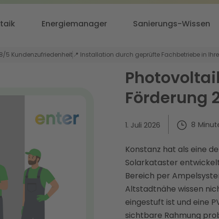
taik
Energiemanager
Sanierungs-Wissen
,8/5 Kundenzufriedenheit
📍 Installation durch geprüfte Fachbetriebe in Ihr
Photovoltai
Förderung 
8
Minut
1. Juli 2026
Konstanz hat als eine d
Solarkataster entwickel
Bereich per Ampelsyste
Altstadtnähe wissen nich
eingestuft ist und ein
sichtbare Rahmung prob