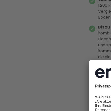
1.200 
Vergle
Bodens
Bis zu
kombin
Eigenh
und sp
kommt 
die di
Jetzt 
Einspe
Stand 
Nach a
ab dem
Denkm
als Ge