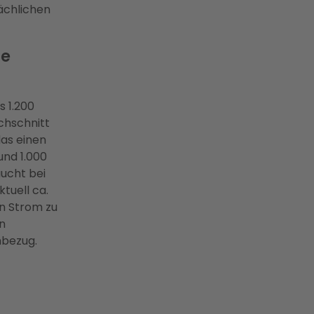
ächlichen
he
s 1.200
chschnitt
as einen
und 1.000
aucht bei
tuell ca.
en Strom zu
n
mbezug.