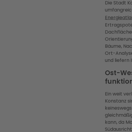
Die Stadt 
umfangreic
Energieatl
Ertragspote
Dachfläche 
Orientierun
Bäume, Nac
Ort-Analyse
und liefern
Ost-Wes
funktio
Ein weit ver
Konstanz si
keineswegs 
gleichmäßi
kann, da M
Südausricht