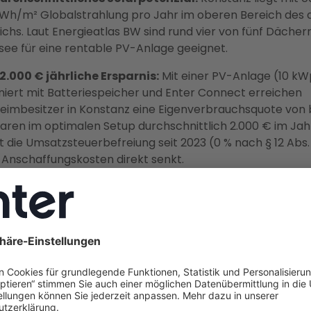
kWh/m² Globalstrahlung pro Jahr im oberen Bereich des
ichs. Laut Energieatlas BW sind rund vier von fünf Däche
ee für eine rentable PV-Anlage geeignet.
 2.000 € jährliche Ersparnis:
Mit einer PV-Anlage (10 kW
iert mit Batteriespeicher und Enter Connect erreichen
eimbesitzer in Konstanz eine Eigenverbrauchsquote von b
aren im optimalen Setup durchschnittlich 2.000 € im Jah
die Umsatzsteuerbefreiung seit 2023 (0 % nach § 12 Abs.
e Anschaffungskosten direkt senkt.
Einspeisevergütung für 20 Jahre sichern:
Die aktuelle
isevergütung beträgt bis zu 7,79 ct/kWh (Teileinspeisung,
01.02.2026) und ist bei Inbetriebnahme 2026 für 20 Jahre 
ktuellem parlamentarischen Stand droht Neuanlagen u
 01.01.2027 der Wegfall der festen Vergütung.
alschutz kein Hindernis:
Die Konstanzer Altstadt steht 
samtanlage unter Denkmalschutz (§ 19 DSchG BW). Das s