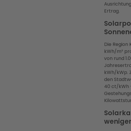
Ausrichtun
Ertrag.
Solarpo
Sonnen
Die Region 
kWh/m² pro 
von rund 1.
Jahresertra
kWh/kWp. Zu
den Stadtwe
40 ct/kWh —
Gestehungsk
Kilowattstu
Solarkat
wenige