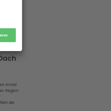
cher sind
ollend im
r
ch geprüfte
jekte,
 Dach
en Anteil
er Region
r
lein die