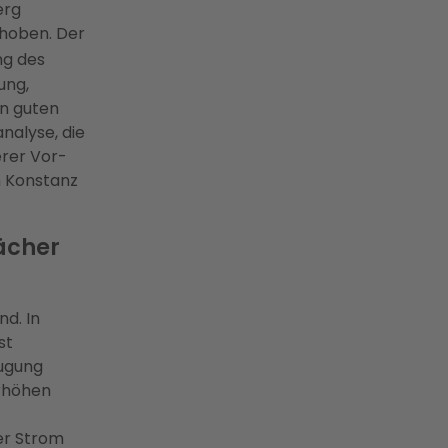
erg
rhoben. Der
ng des
ung,
en guten
nalyse, die
rer Vor-
n Konstanz
ächer
nd. In
st
eugung
erhöhen
er Strom