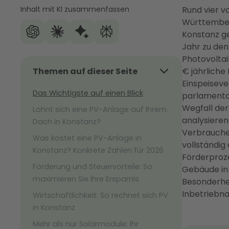
Inhalt mit KI zusammenfassen
Rund vier v
Württemberg
Konstanz ge
Jahr zu den
Photovoltaik
Themen auf dieser Seite
€ jährliche
Einspeiseve
Das Wichtigste auf einen Blick
parlamenta
Wegfall der
Lohnt sich eine PV-Anlage auf Ihrem
analysieren
Dach in Konstanz?
Verbrauche
Was kostet eine PV-Anlage in
vollständi
Konstanz? Konkrete Zahlen für 2026
Förderproze
Förderung und Steuervorteile: So
Gebäude in 
maximieren Sie Ihre Ersparnis
Besonderhei
Inbetriebn
Wirtschaftlichkeit: So rechnet sich PV
in Konstanz
Mehr als nur Solarmodule: Ihr