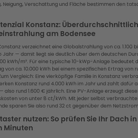
g, Neigung, Verschattung und Fläche bestimmen den tats
tenzial Konstanz: Überdurchschnittlic
einstrahlung am Bodensee
Konstanz verzeichnet eine Globalstrahlung von ca. 1.100 bi
Jahr — damit liegt sie deutlich über dem deutschen Dur
000 kWh/m². Für eine typische 10-kWp-Anlage bedeutet d
g von ca. 10.000 kWh bei einem spezifischen Ertrag von r
m Vergleich: Eine vierköpfige Familie in Konstanz verbr
rken Konstanz rund 4.000 kWh im Jahr und zahlt dafür ak
 also rund 1.600 € jährlich. Eine PV-Anlage erzeugt dies
osten von unter 8 ct/kWh. Mit jeder selbst verbrauchte
nde sparen Sie also rund 32 ct gegenüber dem Netzstro
aster nutzen: So prüfen Sie Ihr Dach in
n Minuten