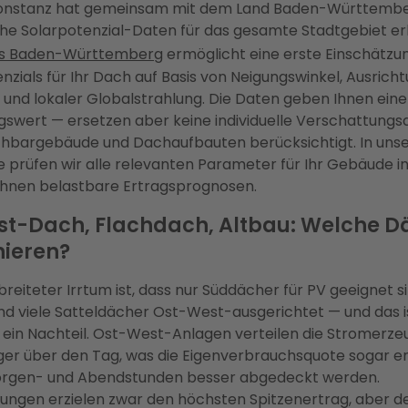
Konstanz hat gemeinsam mit dem Land Baden-Württemb
he Solarpotenzial-Daten für das gesamte Stadtgebiet e
as Baden-Württemberg
ermöglicht eine erste Einschätzu
nzials für Ihr Dach auf Basis von Neigungswinkel, Ausricht
und lokaler Globalstrahlung. Die Daten geben Ihnen ein
gswert — ersetzen aber keine individuelle Verschattungsa
hbargebäude und Dachaufbauten berücksichtigt. In unse
 prüfen wir alle relevanten Parameter für Ihr Gebäude i
 Ihnen belastbare Ertragsprognosen.
t-Dach, Flachdach, Altbau: Welche D
nieren?
breiteter Irrtum ist, dass nur Süddächer für PV geeignet si
nd viele Satteldächer Ost-West-ausgerichtet — und das i
ein Nachteil. Ost-West-Anlagen verteilen die Stromerz
ger über den Tag, was die Eigenverbrauchsquote sogar 
orgen- und Abendstunden besser abgedeckt werden.
ungen erzielen zwar den höchsten Spitzenertrag, aber d