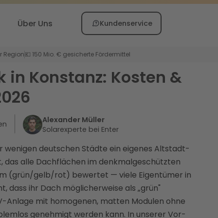
Über Uns
Kundenservice
er Region
💶 150 Mio. € gesicherte Fördermittel
k in Konstanz: Kosten &
2026
Alexander Müller
en
Solarexperte bei Enter
er wenigen deutschen Städte ein eigenes Altstadt-
t, das alle Dachflächen im denkmalgeschützten
m (grün/gelb/rot) bewertet — viele Eigentümer in
t, dass ihr Dach möglicherweise als „grün"
e PV-Anlage mit homogenen, matten Modulen ohne
lemlos genehmigt werden kann. In unserer Vor-