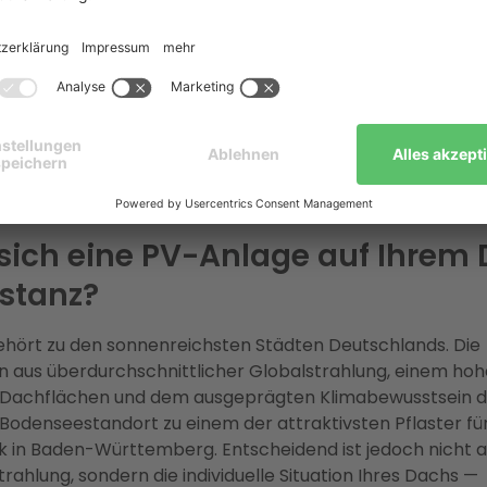
dt-Solarkataster mit Ampelsystem zeigt jedoch: Viele Dä
 freigegeben. Die Stadt prüft Anträge ausdrücklich wohlw
einer Ermöglichung.
als Full-Service-Anbieter:
Enter — Deutschlands größte
eberater — übernimmt Planung, Netzanmeldung bei den
erken Konstanz, KfW-Förderprozess und Installation dur
ale Elektromeisterbetriebe. Über 37.000 erfolgreiche Pro
eisgarantie, 2 Jahre Vor-Ort-Wartung inklusive.
sich eine PV-Anlage auf Ihrem
stanz?
hört zu den sonnenreichsten Städten Deutschlands. Die
 aus überdurchschnittlicher Globalstrahlung, einem hoh
 Dachflächen und dem ausgeprägten Klimabewusstsein d
odenseestandort zu einem der attraktivsten Pflaster fü
k in Baden-Württemberg. Entscheidend ist jedoch nicht al
rahlung, sondern die individuelle Situation Ihres Dachs —