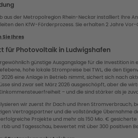
ldung
b aus der Metropolregion Rhein-Neckar installiert Ihre A
ten den KfW-Förderprozess. Sie erhalten 2 Jahre Vor-Or
 Sie Ihres
nkt für Photovoltaik in Ludwigshafen
gewöhnlich günstige Ausgangslage für die Investition in 
iefebene, hohe lokale Strompreise bei TWL, die den Eig
nde 2026 eine Anlage in Betrieb nimmt, sichert sich nach a
e sind zwar seit März 2026 ausgeschöpft, aber die wirts
nkommensteuerfreiheit – und die sind stärker als je zuvo
ysieren wir zuerst Ihr Dach und Ihren Stromverbrauch, b
inzigen Vertragspartner und die vollständige Übernahm
rfolgreiche Projekte und mehr als 150 Mio. € gesicherte 
t, rbb und Tagesschau, bewertet mit über 300 positiven B