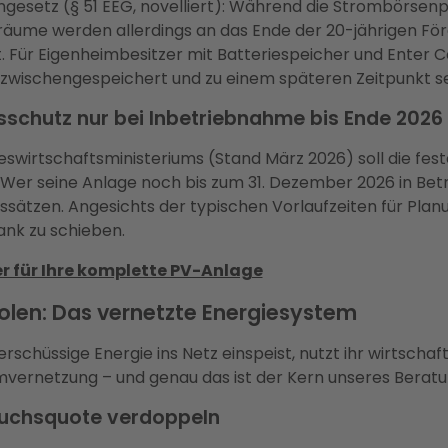
ngesetz (§ 51 EEG, novelliert): Während die Strombörsenpre
träume werden allerdings an das Ende der 20-jährigen Fö
 Für Eigenheimbesitzer mit Batteriespeicher und Enter Con
zwischengespeichert und zu einem späteren Zeitpunkt sel
schutz nur bei Inbetriebnahme bis Ende 2026
wirtschaftsministeriums (Stand März 2026) soll die fest
Wer seine Anlage noch bis zum 31. Dezember 2026 in Betr
sätzen. Angesichts der typischen Vorlaufzeiten für Plan
Bank zu schieben.
r für Ihre komplette PV-Anlage
olen: Das vernetzte Energiesystem
schüssige Energie ins Netz einspeist, nutzt ihr wirtschaft
emvernetzung – und genau das ist der Kern unseres Berat
rauchsquote verdoppeln