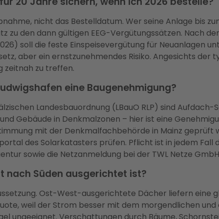
für 20 Jahre sichern, wenn ich 2026 bestelle?
bnahme, nicht das Bestelldatum. Wer seine Anlage bis zu
tz zu den dann gültigen EEG-Vergütungssätzen. Nach de
26) soll die feste Einspeisevergütung für Neuanlagen un
etz, aber ein ernstzunehmendes Risiko. Angesichts der t
g zeitnah zu treffen.
n Ludwigshafen eine Baugenehmigung?
pfälzischen Landesbauordnung (LBauO RLP) sind Aufdach-S
r und Gebäude in Denkmalzonen – hier ist eine Genehmi
timmung mit der Denkmalfachbehörde in Mainz geprüft wir
al des Solarkatasters prüfen. Pflicht ist in jedem Fall d
ntur sowie die Netzanmeldung bei der TWL Netze GmbH
t nach Süden ausgerichtet ist?
raussetzung. Ost-West-ausgerichtete Dächer liefern eine
squote, weil der Strom besser mit dem morgendlichen und
Regel ungeeignet. Verschattungen durch Bäume, Schornst