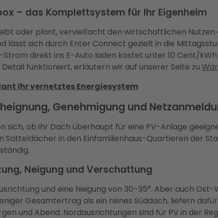
ox – das Komplettsystem für Ihr Eigenheim
bt oder plant, vervielfacht den wirtschaftlichen Nutz
lässt sich durch Enter Connect gezielt in die Mittagss
 PV-Strom direkt ins E-Auto laden kostet unter 10 Cent/k
ail funktioniert, erläutern wir auf unserer Seite zu
Wär
lant Ihr vernetztes Energiesystem
acheignung, Genehmigung und Netzanmeld
n sich, ob ihr Dach überhaupt für eine PV-Anlage geeigne
n Satteldächer in den Einfamilienhaus-Quartieren der Sta
ständig.
tung, Neigung und Verschattung
usrichtung und eine Neigung von 30–35°. Aber auch Ost
 weniger Gesamtertrag als ein reines Süddach, liefern da
gen und Abend. Nordausrichtungen sind für PV in der Re