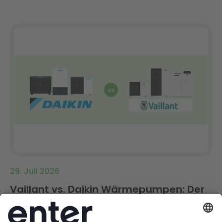
29. Juli 2026
Vaillant vs. Daikin Wärmepumpen: Der
Vergleich 2026