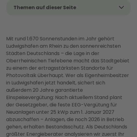
Themen auf dieser Seite
Das Wichtigste auf einen Blick
Warum sich Photovoltaik in Ludwigshafen
besonders lohnt
Mit rund 1.670 Sonnenstunden im Jahr gehört
Ludwigshafen am Rhein zu den sonnenreichsten
Was kostet eine PV-Anlage in Ludwigshafen?
Städten Deutschlands – die Lage in der
Einspeisevergütung 2026 – und warum Sie jetzt
Oberrheinischen Tiefebene macht das Stadtgebiet
handeln sollten
zu einem der ertragsstärksten Standorte für
Mehr aus Ihrer PV-Anlage herausholen: Das
Photovoltaik überhaupt. Wer als Eigenheimbesitzer
vernetzte Energiesystem
in Ludwigshafen jetzt handelt, sichert sich
außerdem 20 Jahre garantierte
Photovoltaik in Ludwigshafen: Dacheignung,
Einspeisevergütung: Nach aktuellem Stand plant
Genehmigung und Netzanmeldung
der Gesetzgeber, die feste EEG-Vergütung für
So funktioniert Ihr PV-Projekt mit Enter
Neuanlagen unter 25 kWp zum 1. Januar 2027
Fazit: Jetzt ist der richtige Zeitpunkt für
abzuschaffen – Anlagen, die noch 2026 in Betrieb
Photovoltaik in Ludwigshafen
gehen, erhalten Bestandsschutz. Als Deutschlands
größter Energieberater analysieren wir zuerst Ihr
FAQ