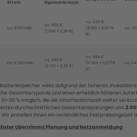
Strom
Eigenverbrauch
ca. 634 €
ca. 405 €
ca. 8.150 kWh
(8.150 × 0,0778
ca. 1.
(1.350 × 0,30 €)
€)
ca. 494 €
ca. 945 €
ca. 6.350 kWh
(6.350 × 0,0778
ca. 1.
(3.150 × 0,30 €)
€)
Batteriespeicher weist aufgrund der höheren Investition
rliche Gesamtersparnis und einen erheblich höheren Autar
 10–30 % möglich, die die Amortisationszeit weiter verkür
izierten durchschnittlichen Gesamteinsparungen von
2.00
 Wir erstellen Ihnen ein verbindliches Festpreisangebot 
n – Enter übernimmt Planung und Netzanmeldung