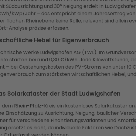
t Südausrichtung und 30° Neigung erzielt in Ludwigshaf
0 kWh/kWp/Jahr – das entspricht einem Jahresertrag von 
r flachen Rheinebene keine Rolle; relevant sind allein 
rt-Analyse präzise erfassen.
schaftliche Hebel für Eigenverbrauch
echnische Werke Ludwigshafen AG (TWL). Im Grundversorgu
rife starten bei rund 0,30 €/kWh. Jede Kilowattstunde, di
ent – bei Gestehungskosten des PV-Stroms von unter 10 
igenverbrauch zum stärksten wirtschaftlichen Hebel, und
Das Solarkataster der Stadt Ludwigshafen
 dem Rhein-Pfalz-Kreis ein kostenloses
Solarkataster
an,
h eine Einschätzung zu Ausrichtung, Neigung, baulicher Ve
hner für verschiedene Finanzierungsvarianten und Amortisat
ng ersetzt es nicht, da individuelle Faktoren wie Dachzu
 Ort erfasst werden können.