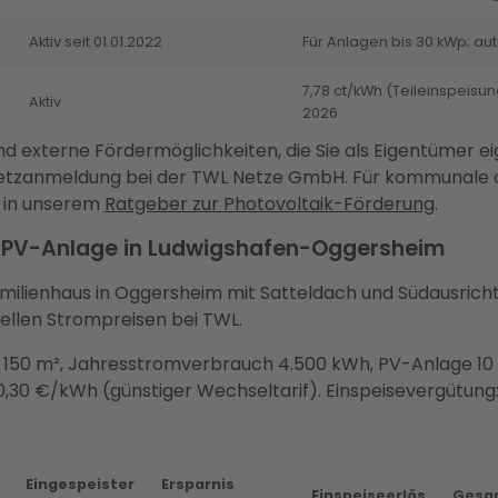
Aktiv seit 01.01.2022
Für Anlagen bis 30 kWp; a
7,78 ct/kWh (Teileinspeisun
Aktiv
2026
nd externe Fördermöglichkeiten, die Sie als Eigentümer
Netzanmeldung bei der TWL Netze GmbH. Für kommunale o
ie in unserem
Ratgeber zur Photovoltaik-Förderung
.
ne PV-Anlage in Ludwigshafen-Oggersheim
familienhaus in Oggersheim mit Satteldach und Südausricht
ellen Strompreisen bei TWL.
a. 150 m², Jahresstromverbrauch 4.500 kWh, PV-Anlage 10
0,30 €/kWh (günstiger Wechseltarif). Einspeisevergütung: 
Eingespeister
Ersparnis
Einspeiseerlös
Gesam