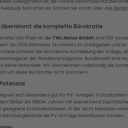
gebiet Ludwigshafen ist die Untere Denkmalschutzbehörde
 Gebäude betroffen ist, können Sie vorab über das
Denkm
 übernimmt die komplette Bürokratie
shafen am Rhein ist die
TWL Netze GmbH
, eine 100-pro
hr als 1.500 Kilometer Stromnetz im Stadtgebiet und ist 
ozess umfasst die technische Anmeldung der Anlage, den
datenregister der Bundesnetzagentur. Bundesweit sind 
h keine Seltenheit. Wir übernehmen vollständig die Anm
ch um diese Bürokratie nicht kümmern.
Potenzial
eignen sich besonders gut für PV-Anlagen: In Stadtteilen
en 1960er bis 1980er Jahren mit ausreichend Dachfläche 
le geeignete Einfamilienhäuser. In der dicht bebauten In
a Nachbargebäude die PV-Erträge beeinflussen können.
Enter