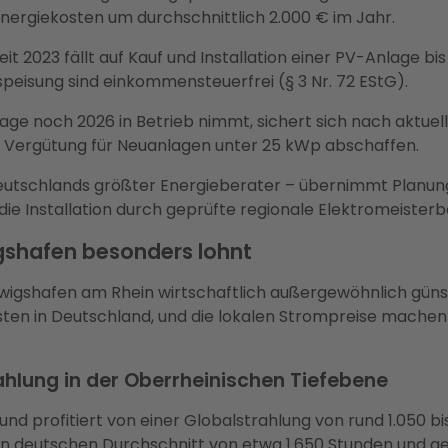
Energiekosten um durchschnittlich 2.000 € im Jahr.
eit 2023 fällt auf Kauf und Installation einer PV-Anlage b
speisung sind einkommensteuerfrei (§ 3 Nr. 72 EStG).
age noch 2026 in Betrieb nimmt, sichert sich nach aktuel
e Vergütung für Neuanlagen unter 25 kWp abschaffen.
eutschlands größter Energieberater – übernimmt Planun
ie Installation durch geprüfte regionale Elektromeisterb
gshafen besonders lohnt
udwigshafen am Rhein wirtschaftlich außergewöhnlich güns
sten in Deutschland, und die lokalen Strompreise machen
hlung in der Oberrheinischen Tiefebene
nd profitiert von einer Globalstrahlung von rund 1.050 bi
den deutschen Durchschnitt von etwa 1.650 Stunden und 