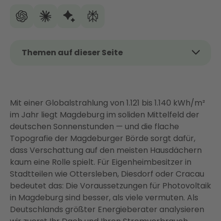
Themen auf dieser Seite
Das Wichtigste auf einen Blick
Lohnt sich eine PV-Anlage in Magdeburg?
Mit einer Globalstrahlung von 1.121 bis 1.140 kWh/m²
Was kostet eine PV-Anlage in Magdeburg?
im Jahr liegt Magdeburg im soliden Mittelfeld der
Förderung für Photovoltaik in Magdeburg 2026
deutschen Sonnenstunden — und die flache
So läuft Ihr PV-Projekt mit Enter — von der
Topografie der Magdeburger Börde sorgt dafür,
Beratung bis zur fertigen Anlage
dass Verschattung auf den meisten Hausdächern
kaum eine Rolle spielt. Für Eigenheimbesitzer in
Mehr als nur Solarpanels — Ihr vernetztes
Stadtteilen wie Ottersleben, Diesdorf oder Cracau
Energiesystem mit Enter
bedeutet das: Die Voraussetzungen für Photovoltaik
Warum Magdeburger Hausbesitzer Enter vertrauen
in Magdeburg sind besser, als viele vermuten. Als
Fazit: Photovoltaik in Magdeburg — jetzt handeln
Deutschlands größter Energieberater analysieren
lohnt sich