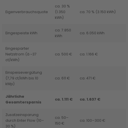
ca. 30 %
Eigenverbrauchsquote
(1.350
ca. 70 % (3.150 kWh)
kWh)
ca. 7.850
Eingespeiste kWh
ca. 6.050 kWh
kWh
Eingesparter
Netzstrom (à ~37
ca. 500 €
ca. 1.166 €
ct/kWh)
Einspeisevergütung
(7,79 ct/kWh bis 10
ca. 611 €
ca. 471 €
kWp)
Jährliche
ca. 1.111 €
ca. 1.637 €
Gesamtersparnis
Zusatzeinsparung
ca. 50–
durch Enter Flow (10–
ca. 100–300 €
150 €
30 %)