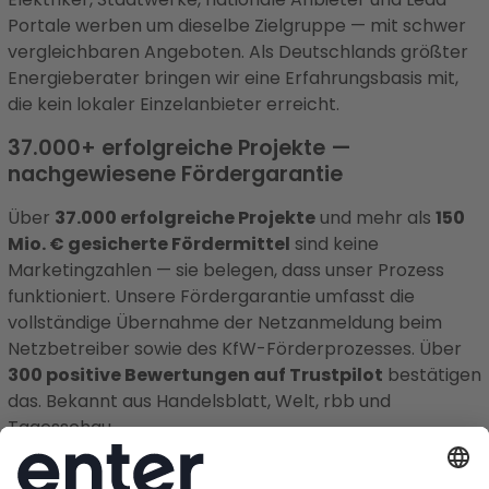
Portale werben um dieselbe Zielgruppe — mit schwer
vergleichbaren Angeboten. Als Deutschlands größter
Energieberater bringen wir eine Erfahrungsbasis mit,
die kein lokaler Einzelanbieter erreicht.
37.000+ erfolgreiche Projekte —
nachgewiesene Fördergarantie
Über
37.000 erfolgreiche Projekte
und mehr als
150
Mio. € gesicherte Fördermittel
sind keine
Marketingzahlen — sie belegen, dass unser Prozess
funktioniert. Unsere Fördergarantie umfasst die
vollständige Übernahme der Netzanmeldung beim
Netzbetreiber sowie des KfW-Förderprozesses. Über
300 positive Bewertungen auf Trustpilot
bestätigen
das. Bekannt aus Handelsblatt, Welt, rbb und
Tagesschau.
Ein Vertragspartner statt Angebotschaos