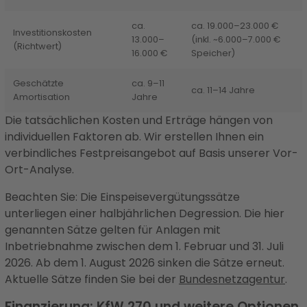
ca.
ca. 19.000–23.000 €
Investitionskosten
13.000–
(inkl. ~6.000–7.000 €
(Richtwert)
16.000 €
Speicher)
Geschätzte
ca. 9–11
ca. 11–14 Jahre
Amortisation
Jahre
Die tatsächlichen Kosten und Erträge hängen von
individuellen Faktoren ab. Wir erstellen Ihnen ein
verbindliches Festpreisangebot auf Basis unserer Vor-
Ort-Analyse.
Beachten Sie: Die Einspeisevergütungssätze
unterliegen einer halbjährlichen Degression. Die hier
genannten Sätze gelten für Anlagen mit
Inbetriebnahme zwischen dem 1. Februar und 31. Juli
2026. Ab dem 1. August 2026 sinken die Sätze erneut.
Aktuelle Sätze finden Sie bei der
Bundesnetzagentur
.
Finanzierung: KfW 270 und weitere Optionen