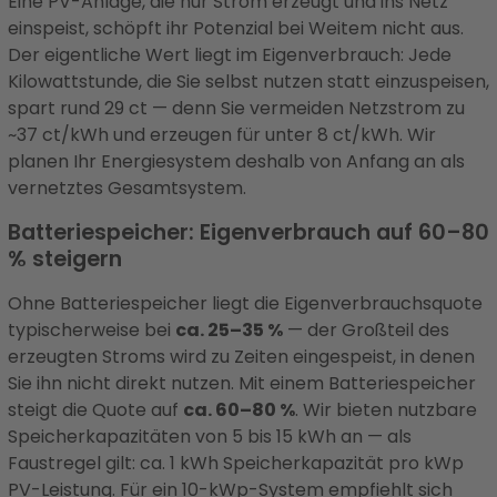
Eine PV-Anlage, die nur Strom erzeugt und ins Netz
einspeist, schöpft ihr Potenzial bei Weitem nicht aus.
Der eigentliche Wert liegt im Eigenverbrauch: Jede
Kilowattstunde, die Sie selbst nutzen statt einzuspeisen,
spart rund 29 ct — denn Sie vermeiden Netzstrom zu
~37 ct/kWh und erzeugen für unter 8 ct/kWh. Wir
planen Ihr Energiesystem deshalb von Anfang an als
vernetztes Gesamtsystem.
Batteriespeicher: Eigenverbrauch auf 60–80
% steigern
Ohne Batteriespeicher liegt die Eigenverbrauchsquote
typischerweise bei
ca. 25–35 %
— der Großteil des
erzeugten Stroms wird zu Zeiten eingespeist, in denen
Sie ihn nicht direkt nutzen. Mit einem Batteriespeicher
steigt die Quote auf
ca. 60–80 %
. Wir bieten nutzbare
Speicherkapazitäten von 5 bis 15 kWh an — als
Faustregel gilt: ca. 1 kWh Speicherkapazität pro kWp
PV-Leistung. Für ein 10-kWp-System empfiehlt sich