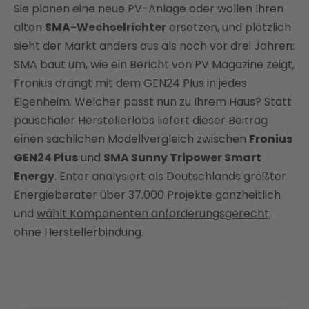
Sie planen eine neue PV-Anlage oder wollen Ihren
Fronius GEN24 Plus im Modellprofil
alten
SMA-Wechselrichter
ersetzen, und plötzlich
SMA Sunny Tripower Smart Energy im Profil
sieht der Markt anders aus als noch vor drei Jahren:
Direktvergleich Fronius vs. SMA in Kernkriterien
SMA baut um, wie ein Bericht von PV Magazine zeigt,
Welcher passt zu welchem Nutzerprofil?
Fronius drängt mit dem GEN24 Plus in jedes
Fronius vs. SMA neutral planen mit Enter
Eigenheim. Welcher passt nun zu Ihrem Haus? Statt
FAQ
pauschaler Herstellerlobs liefert dieser Beitrag
einen sachlichen Modellvergleich zwischen
Fronius
GEN24 Plus
und
SMA Sunny Tripower Smart
Energy
. Enter analysiert als Deutschlands größter
Energieberater über 37.000 Projekte ganzheitlich
und
wählt Komponenten anforderungsgerecht,
ohne Herstellerbindung
.