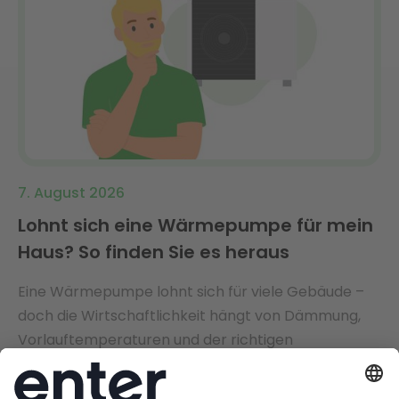
7. August 2026
Lohnt sich eine Wärmepumpe für mein
Haus? So finden Sie es heraus
Eine Wärmepumpe lohnt sich für viele Gebäude –
doch die Wirtschaftlichkeit hängt von Dämmung,
Vorlauftemperaturen und der richtigen
Dimensionierung ab. Enter analysiert Ihr Haus
ganzheitlich und findet die perfekt passende Lösung
Jetzt Weiterlesen