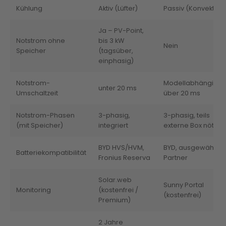
Kühlung
Aktiv (Lüfter)
Passiv (Konvektion
Ja – PV-Point,
Notstrom ohne
bis 3 kW
Nein
Speicher
(tagsüber,
einphasig)
Notstrom-
Modellabhängig, o
unter 20 ms
Umschaltzeit
über 20 ms
Notstrom-Phasen
3-phasig,
3-phasig, teils
(mit Speicher)
integriert
externe Box nötig
BYD HVS/HVM,
BYD, ausgewählte
Batteriekompatibilität
Fronius Reserva
Partner
Solar.web
Sunny Portal
Monitoring
(kostenfrei /
(kostenfrei)
Premium)
2 Jahre