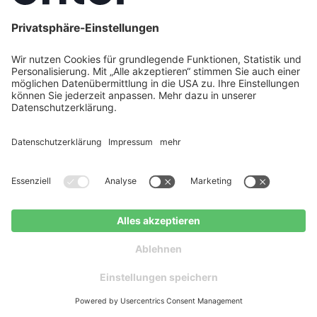
mit Ø 3.360 € jährlicher Energiekosteneinsparung.
7. August 2026
Jetzt kostenlos anfragen
Kostenloser Ratgeber
Monoblock vs. Split-Wärmepumpe: