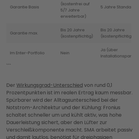
(kostenfrei auf
Garantie Basis
5 Jahre Standard
5/7 Jahre
erweiterbar)
Bis 20 Jahre
Bis 20 Jahre
Garantie max.
(kostenpflichtig)
(kostenpflichtig)
Ja (über
Im Enter-Portfolio
Nein
Installationspartne
```
Der
Wirkungsgrad-Unterschied
von rund 0,1
Prozentpunkten ist im realen Ertrag kaum messbar.
Spürbarer wird der Alltagsunterschied bei der
Notstrom-Architektur und der Kühlung: Fronius
schaltet schneller um und kühlt aktiv, was hohe
Dauerleistung sichert, aber den Lüfter zur
Verschleißkomponente macht. SMA arbeitet passiv
und damit lautlos, benötigt für dreiphasigen