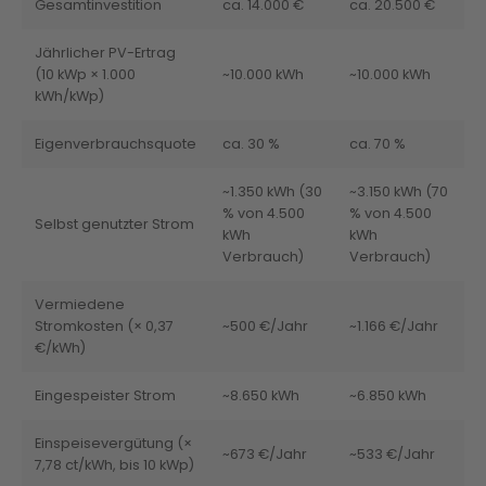
Gesamtinvestition
ca. 14.000 €
ca. 20.500 €
Jährlicher PV-Ertrag
(10 kWp × 1.000
~10.000 kWh
~10.000 kWh
kWh/kWp)
Eigenverbrauchsquote
ca. 30 %
ca. 70 %
~1.350 kWh (30
~3.150 kWh (70
% von 4.500
% von 4.500
Selbst genutzter Strom
kWh
kWh
Verbrauch)
Verbrauch)
Vermiedene
Stromkosten (× 0,37
~500 €/Jahr
~1.166 €/Jahr
€/kWh)
Eingespeister Strom
~8.650 kWh
~6.850 kWh
Einspeisevergütung (×
~673 €/Jahr
~533 €/Jahr
7,78 ct/kWh, bis 10 kWp)