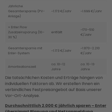
Jährliche
Gesamtersparnis (PV-
~1.173 €/Jahr
~1.699 €/Jahr
Anlage)
+ Enter Flow
~170–510
Zusatzeinsparung (10–
entfällt
€/Jahr
30 %)
Gesamtersparnis mit
~1.870–2.210
~1.173 €/Jahr
Enter-System
€/Jahr
ca. 10–12
ca. 10–13
Amortisationszeit
Jahre
Jahre
Die tatsächlichen Kosten und Erträge hängen von
individuellen Faktoren ab. Wir erstellen Ihnen ein
verbindliches Festpreisangebot auf Basis unserer
Vor-Ort-Analyse.
Durchschnittlich 2.000 € jährlich sparen – Enter
übernimmt Planung und Netzanmeldung