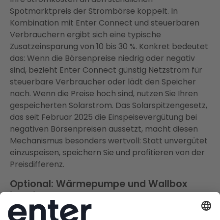
Spotmarktpreis der Strombörse koppelt. In
Kombination mit Enter Connect und steuerbaren
Verbrauchern ergibt sich eine typische
Zusatzeinsparung von 10 bis 30 %. Konkret bedeutet
das: Wenn die Börsenpreise niedrig oder negativ
sind, bezieht Enter Connect günstig Netzstrom für
steuerbare Verbraucher oder lädt den Speicher
nach. Wenn die Preise hoch sind, nutzen Sie Ihren
gespeicherten Solarstrom. Das Solarspitzengesetz,
das seit Februar 2025 die Einspeisevergütung bei
negativen Börsenpreisen aussetzt, macht diesen
Mechanismus besonders wertvoll: Statt unvergütet
einzuspeisen, speichern Sie und profitieren von der
Preisdifferenz.
Optional: Wärmepumpe und Wallbox
intelligent vernetzen
Wer in Chemnitz eine Wärmepumpe betreibt oder