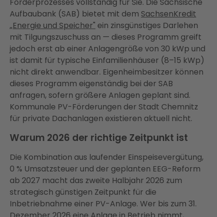
Förderprozesses vollständig für Sie. Die Sächsische
Aufbaubank (SAB) bietet mit dem
SachsenKredit
„Energie und Speicher"
ein zinsgünstiges Darlehen
mit Tilgungszuschuss an — dieses Programm greift
jedoch erst ab einer Anlagengröße von 30 kWp und
ist damit für typische Einfamilienhäuser (8–15 kWp)
nicht direkt anwendbar. Eigenheimbesitzer können
dieses Programm eigenständig bei der SAB
anfragen, sofern größere Anlagen geplant sind.
Kommunale PV-Förderungen der Stadt Chemnitz
für private Dachanlagen existieren aktuell nicht.
Warum 2026 der richtige Zeitpunkt ist
Die Kombination aus laufender Einspeisevergütung,
0 % Umsatzsteuer und der geplanten EEG-Reform
ab 2027 macht das zweite Halbjahr 2026 zum
strategisch günstigen Zeitpunkt für die
Inbetriebnahme einer PV-Anlage. Wer bis zum 31.
Dezember 2026 eine Anlage in Betrieb nimmt,