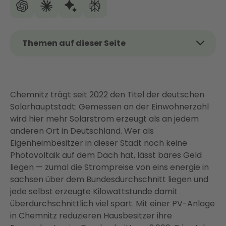
Themen auf dieser Seite
Das Wichtigste auf einen Blick
Lohnt sich eine Solaranlage in Chemnitz?
Chemnitz trägt seit 2022 den Titel der deutschen
Was kostet eine PV-Anlage in Chemnitz?
Solarhauptstadt: Gemessen an der Einwohnerzahl
Förderung und Steuervorteile für PV in Chemnitz
wird hier mehr Solarstrom erzeugt als an jedem
Ist Ihr Dach in Chemnitz geeignet?
anderen Ort in Deutschland. Wer als
Eigenheimbesitzer in dieser Stadt noch keine
Von der Planung bis zur Inbetriebnahme: So läuft
Photovoltaik auf dem Dach hat, lässt bares Geld
Ihr PV-Projekt mit Enter
liegen — zumal die Strompreise von eins energie in
Mehr Eigenverbrauch, mehr Ersparnis: Das
sachsen über dem Bundesdurchschnitt liegen und
vernetzte Energiesystem
jede selbst erzeugte Kilowattstunde damit
Fazit: Photovoltaik in Chemnitz — jetzt handeln,
überdurchschnittlich viel spart. Mit einer PV-Anlage
langfristig profitieren
in Chemnitz reduzieren Hausbesitzer ihre