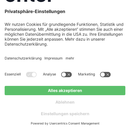
ein Elektrofahrzeug lädt, kann den Eigenverbrauch
seiner PV-Anlage erheblich steigern. Eine
Wärmepumpe nutzt PV-Überschüsse zur
Warmwasserbereitung oder Raumheizung und
fungiert damit als thermischer Speicher. Eine
Wallbox, gesteuert über Enter Connect, lädt das
Fahrzeug bevorzugt mit Solarstrom. In unserem
Ratgeber zur
Kombination von Wärmepumpe und
Photovoltaik
erklären wir, wie beide Systeme
optimal zusammenspielen.
Fazit: Photovoltaik in Chemnitz — jetzt
handeln, langfristig profitieren
Chemnitz ist nicht zufällig Solarhauptstadt. Die
Kombination aus solider Globalstrahlung,
überdurchschnittlichen lokalen Strompreisen und
PV-Anlage in Chemnitz
Kostenloser
planen
Ratgeber
einem breiten Gebäudebestand von Gründerzeit-
Steildächern bis zu Einfamilienhäusern in Einsiedel