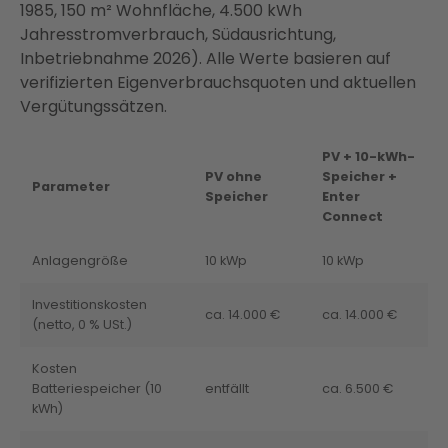
1985, 150 m² Wohnfläche, 4.500 kWh
Jahresstromverbrauch, Südausrichtung,
Inbetriebnahme 2026). Alle Werte basieren auf
verifizierten Eigenverbrauchsquoten und aktuellen
Vergütungssätzen.
PV + 10-kWh-
PV ohne
Speicher +
Parameter
Speicher
Enter
Connect
Anlagengröße
10 kWp
10 kWp
Investitionskosten
ca. 14.000 €
ca. 14.000 €
(netto, 0 % USt.)
Kosten
Batteriespeicher (10
entfällt
ca. 6.500 €
kWh)