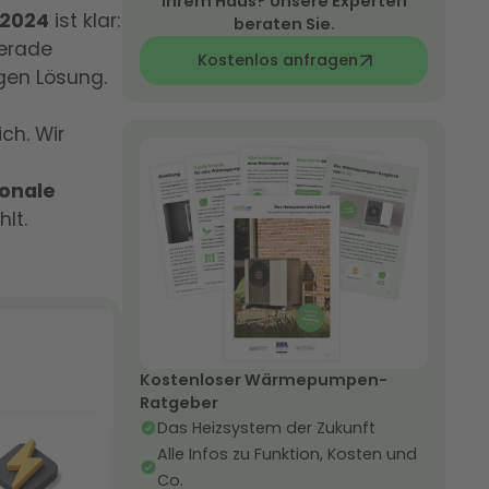
Ihrem Haus? Unsere Experten
.2024
ist klar:
beraten Sie.
erade
Kostenlos anfragen
gen Lösung.
ch. Wir
ionale
lt.
Kostenloser Wärmepumpen-
Ratgeber
Das Heizsystem der Zukunft
Alle Infos zu Funktion, Kosten und
Co.