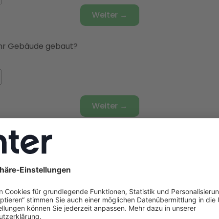
Weiter →
hr Gebäude gebaut?
Weiter →
udetyp haben Sie?
nhaus
🏘️
Doppelhaushälfte
🏫
Reihenhaus
🏢
Mehrfamilie
hr Gebäude gedämmt?
rd
t
🔧
Teilsaniert
✅
Vollsaniert
🏗️
Neubaustandard