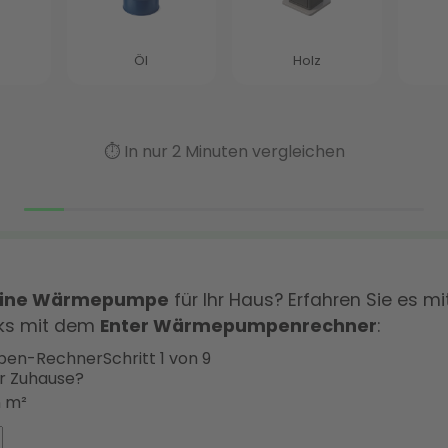
 eine Wärmepumpe
für Ihr Haus? Erfahren Sie es mi
cks mit dem
Enter Wärmepumpenrechner
:
en-Rechner
Schritt 1 von 9
hr Zuhause?
n m²