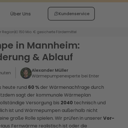
Über Uns
Kundenservice
er Region
💶 150 Mio. € gesicherte Fördermittel
e in Mannheim:
derung & Ablauf
Alexander Müller
nuten
Wärmepumpenexperte bei Enter
s heute rund
60 %
der Wärmenachfrage durch
otzdem sagt der kommunale Wärmeplan
vollständige Versorgung bis
2040
technisch und
glich ist und Wärmepumpen außerhalb nicht
ine große Rolle spielen. Wir prüfen in unserer
Vor-
r Haus Fernwärme realistisch ist oder die