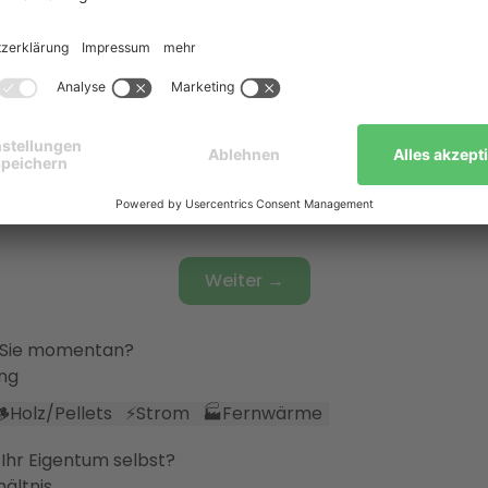
ie Räume beheizt?
system
🌡️
Fußbodenheizung
🔀
Fußbodenheizung & Heizkörper
sonen leben in Ihrem Haushalt?
ße
Weiter →
 Sie momentan?
ung
🪵
Holz/Pellets
⚡
Strom
🏭
Fernwärme
Ihr Eigentum selbst?
ältnis