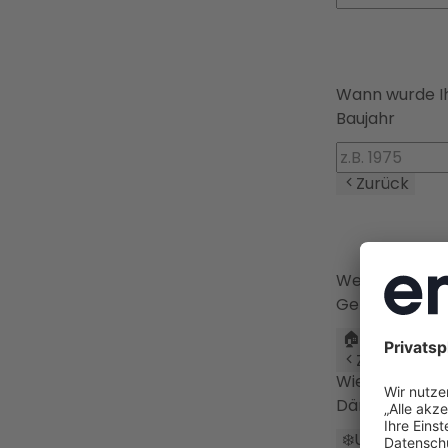
Wann wurde I
Baujahr
Zurück
Welchen Gebä
Gebäudeart
🏠
Einfamilie
Zurück
Wie gut ist I
Dämmstanda
❄️
Ungedämm