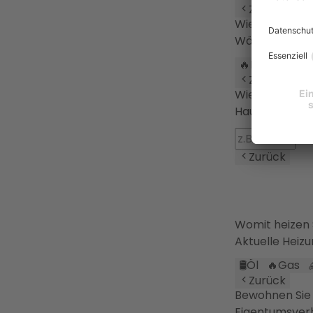
Zurück
Wie werden d
Wärmeverteil
🔥
Heizkörper
Zurück
Wie viele Per
Haushaltsgrö
Zurück
Womit heizen
Aktuelle Heiz
🛢️
Öl
🔥
Gas
Zurück
Bewohnen Sie 
Eigentumsverh