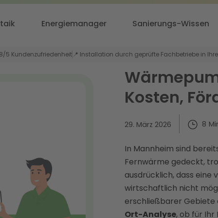
taik
Energiemanager
Sanierungs-Wissen
,8/5 Kundenzufriedenheit
📍 Installation durch geprüfte Fachbetriebe in Ihr
Wärmepump
Kosten, För
8
Mi
29. März 2026
In Mannheim sind bereit
Fernwärme gedeckt, tr
ausdrücklich, dass eine 
wirtschaftlich nicht mö
erschließbarer Gebiete e
Ort-Analyse
, ob für Ih