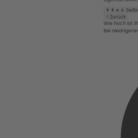
👨‍👩‍👧‍👦 Sel
Zurück
Wie hoch ist I
Bei niedriger