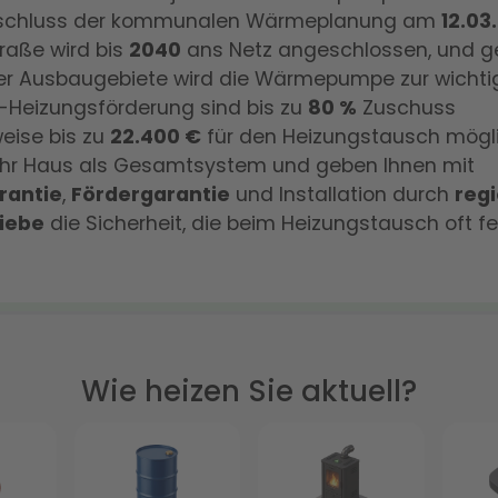
eschluss der kommunalen Wärmeplanung am
12.03
traße wird bis
2040
ans Netz angeschlossen, und g
er Ausbaugebiete wird die Wärmepumpe zur wichti
-Heizungsförderung sind bis zu
80 %
Zuschuss
eise bis zu
22.400 €
für den Heizungstausch mögli
 Ihr Haus als Gesamtsystem und geben Ihnen mit
rantie
,
Fördergarantie
und Installation durch
reg
iebe
die Sicherheit, die beim Heizungstausch oft feh