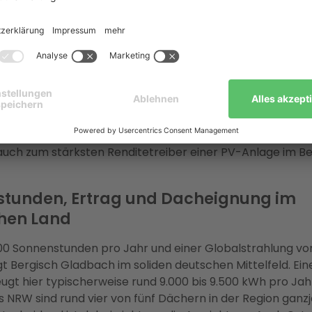
sich Photovoltaik in Bergisch
ach? Die Fakten
ach der Wirtschaftlichkeit lässt sich für Bergisch Gladba
Zahlen beantworten. Der lokale Grundversorgungspreis 
,38 € pro kWh. Jede Kilowattstunde, die Ihre PV-Anlage er
verbrauchen, ersetzt teuren Netzstrom. Das macht den
uch zum stärksten Renditetreiber einer PV-Anlage im B
tunden, Ertrag und Dacheignung im
hen Land
600 Sonnenstunden pro Jahr und einer Globalstrahlung von 
t Bergisch Gladbach im soliden deutschen Mittelfeld. Ei
ugt hier typischerweise rund 9.000 bis 9.500 kWh pro Jahr
s NRW sind rund vier von fünf Dächern in der Region ganzj