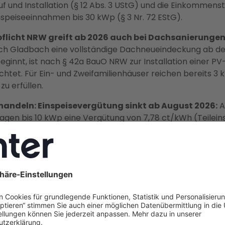
uf und Installation (§ 12 Abs. 3 UStG) und die Einkommenst
nspeiseeinnahmen bis 30 kWp (§ 3 Nr. 72 EStG).
pflicht NRW greift ab 2026 auch bei Dachsanierungen
ch Gladbach eine vollständige Dachneueindeckung ab de
eginnt, ist nach § 42a BauO NRW zur Installation einer P
ichtet. Für Ein- und Zweifamilienhäuser reichen bereits 3 
 zu erfüllen.
 handeln: Einspeisevergütung sinkt ab August 2026:
Ak
lagen bis 10 kWp eine Vergütung von 7,78 ct/kWh (Teilein
 1. August 2026 sinkt der Satz erneut. Wer bis Ende 2026 
 sichert sich 20 Jahre Bestandsschutz vor der mögliche
 2027.
ervice aus einer Hand:
Enter ist Deutschlands größter
ieberater. Das Unternehmen übernimmt Planung, Förder
ozess, Netzanmeldung und Installation durch geprüfte r
omeisterbetriebe, mit Festpreisgarantie und 2 Jahren Vo
g inklusive.