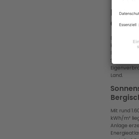
Lohnt 
Gladb
Die Frage n
konkreten 
liegt bei 0
Sie selbst 
Eigenverbra
Land.
Sonnens
Bergisc
Mit rund 1.
kWh/m² lieg
Anlage erze
Energieatla