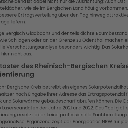
ntscheidend ist dabei nicht nur die Ausrichtung: Auch Os
teldächer, wie sie im Bergischen Land häufig vorkommen
bessere Ertragsverteilung über den Tag hinweg attraktiv
ge liefern.
ge Bergisch Gladbachs und der teils dichte Baumbestand 
 wie Schildgen oder an der Grenze zu Odenthal machen e
lle Verschattungsanalyse besonders wichtig. Das Solark
 hier nicht aus.
taster des Rheinisch-Bergischen Kreis
rientierung
ch-Bergische Kreis betreibt ein eigenes
Solarpotenzialka
itzer nach Eingabe ihrer Adresse das Ertragspotenzial f
ik und Solarwärme gebäudescharf abrufen können. Die D
Laserscandaten der Jahre 2021 und 2022. Das Tool gibt e
tierung, ersetzt aber keine professionelle Fachberatung 
gsanalyse. Ergänzend zeigt der Energieatlas NRW für je