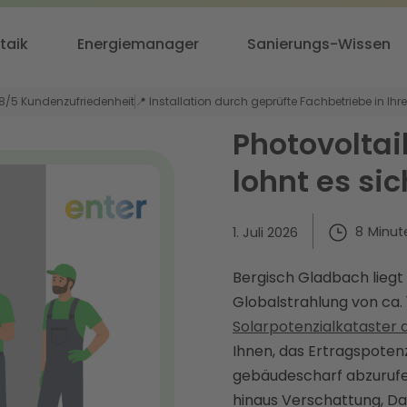
taik
Energiemanager
Sanierungs-Wissen
,8/5 Kundenzufriedenheit
📍 Installation durch geprüfte Fachbetriebe in Ihr
Photovoltai
lohnt es sic
8
Minut
1. Juli 2026
Bergisch Gladbach liegt
Globalstrahlung von ca. 
Solarpotenzialkataster 
Ihnen, das Ertragspotenz
gebäudescharf abzurufen
hinaus Verschattung, Da