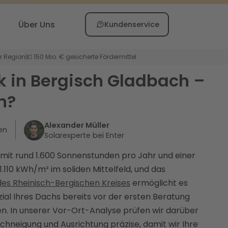
Über Uns
Kundenservice
er Region
💶 150 Mio. € gesicherte Fördermittel
k in Bergisch Gladbach –
h?
Alexander Müller
en
Solarexperte bei Enter
 mit rund 1.600 Sonnenstunden pro Jahr und einer
1.110 kWh/m² im soliden Mittelfeld, und das
des Rheinisch-Bergischen Kreises
ermöglicht es
ial Ihres Dachs bereits vor der ersten Beratung
. In unserer Vor-Ort-Analyse prüfen wir darüber
chneigung und Ausrichtung präzise, damit wir Ihre