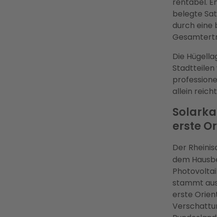
rentabel. E
belegte Sat
durch eine 
Gesamterträ
Die Hügella
Stadtteilen
professione
allein reicht
Solarka
erste O
Der Rheinis
dem Hausbes
Photovolta
stammt aus 
erste Orien
Verschattun