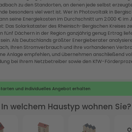
adbach zu den Standorten, an denen jede selbst erzeugt
nde besonders viel wert ist. Wer in Photovoltaik in Bergi
 kann seine Energiekosten im Durchschnitt um 2.000 € im 
: Das Solarkataster des Rheinisch-Bergischen Kreises zei
on fünf Dächern in der Region ganzjährig genug Ertrag lief
 sein. Als Deutschlands größter Energieberater analysier
Dach, Ihren Stromverbrauch und Ihre vorhandenen Verbr
ine Anlage empfehlen, und übernehmen anschließend voll
ung bei Ihrem Netzbetreiber sowie den KfW-Förderproze