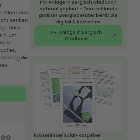
PV-Anlage in Bergisch Gladbach
e
optimal geplant – Deutschlands
sch Gladbach
größter Energieberater berät Sie
Jahr senken.
digital & kostenlos
gt, dass
PV-Anlage in Bergisch
ern, um
Gladbach
en wir
aucher,
ständig die
ss.
Kostenloser Solar-Ratgeber