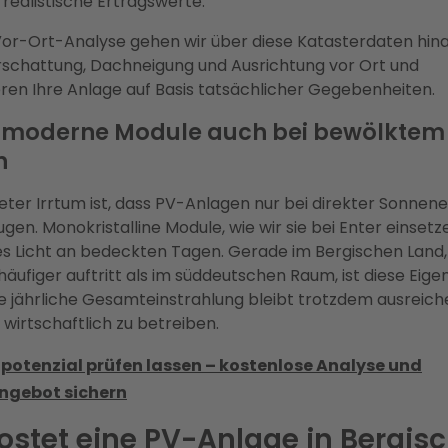
realistische Ertragswerte.
Vor-Ort-Analyse gehen wir über diese Katasterdaten hina
schattung, Dachneigung und Ausrichtung vor Ort und
ren Ihre Anlage auf Basis tatsächlicher Gegebenheiten.
moderne Module auch bei bewölktem 
n
teter Irrtum ist, dass PV-Anlagen nur bei direkter Sonnen
gen. Monokristalline Module, wie wir sie bei Enter einsetz
es Licht an bedeckten Tagen. Gerade im Bergischen Land
äufiger auftritt als im süddeutschen Raum, ist diese Eige
ie jährliche Gesamteinstrahlung bleibt trotzdem ausreic
 wirtschaftlich zu betreiben.
potenzial prüfen lassen – kostenlose Analyse und
ngebot sichern
stet eine PV-Anlage in Bergis