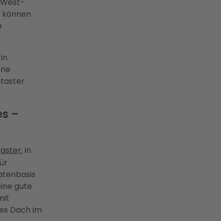
t-West-
, können
e
in
ine
ataster
es –
taster
, in
ür
atenbasis
ine gute
mit
des Dach im