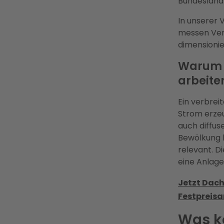
Bundesland 
In unserer 
messen Ver
dimensionie
Warum 
arbeite
Ein verbrei
Strom erzeu
auch diffus
Bewölkung h
relevant. D
eine Anlage
Jetzt Dach
Festpreisa
Was ko