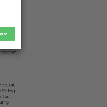
ch mit
bei BELKAW
zeugt und
ergischen
ca. 1.110
ne 10-kWp-
. Laut
ährig