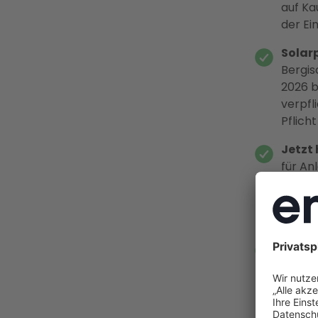
auf Ka
der Ei
Solar
Bergis
2026 b
verpfl
Pflicht
Jetzt
für An
Ab dem
nimmt,
Reform
Full-S
Energ
KfW-Pr
Elektr
Wartun