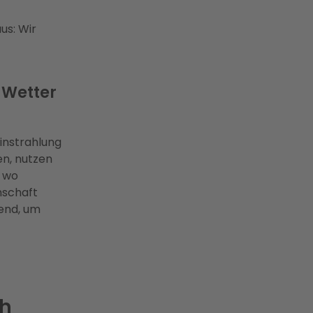
us: Wir
Wetter
einstrahlung
en, nutzen
, wo
nschaft
hend, um
ch