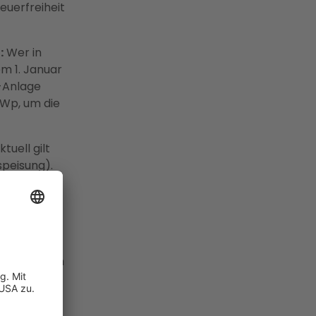
euerfreiheit
:
Wer in
m 1. Januar
V-Anlage
kWp, um die
tuell gilt
speisung).
in Betrieb
n EEG-
antrag beim
egionale
r-Ort-