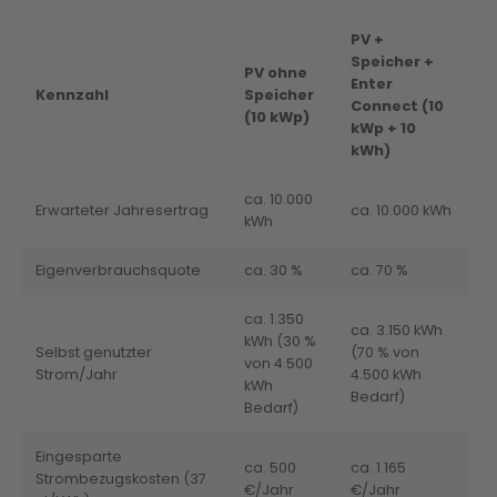
PV +
Speicher +
PV ohne
Enter
Kennzahl
Speicher
Connect (10
(10 kWp)
kWp + 10
kWh)
ca. 10.000
Erwarteter Jahresertrag
ca. 10.000 kWh
kWh
Eigenverbrauchsquote
ca. 30 %
ca. 70 %
ca. 1.350
ca. 3.150 kWh
kWh (30 %
Selbst genutzter
(70 % von
von 4.500
Strom/Jahr
4.500 kWh
kWh
Bedarf)
Bedarf)
Eingesparte
ca. 500
ca. 1.165
Strombezugskosten (37
€/Jahr
€/Jahr