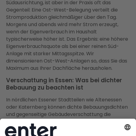
Südausrichtung, ist aber in der Praxis oft das
Gegenteil: Eine Ost-West-Belegung verteilt die
Stromproduktion gleichmäßiger über den Tag.
Morgens und abends wird mehr Strom erzeugt,
wenn der Eigenverbrauch im Haushalt
typischerweise höher ist. Das Ergebnis: eine höhere
Eigenverbrauchsquote als bei einer reinen Süd-
Anlage mit starker Mittagsspitze. Wir
dimensionieren Ost-West-Anlagen so, dass Sie das
Maximum aus Ihrer Dachfläche herausholen.
Verschattung in Essen: Was bei dichter
Bebauung zu beachten ist
In nördlichen Essener Stadtteilen wie Altenessen
oder Katernberg können dichte Bebauungsdichten
und gegenseitige Gebäudeverschattung die
Erträge spürbar reduzieren. In den südlichen
Stadtteilen Bredeney, Werden und Kettwig sorgen