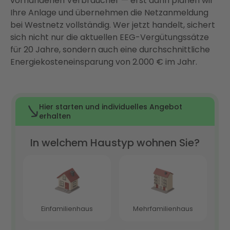
vorhandenen Verbraucher — erst dann planen wir
Enter nimmt Ihnen alles ab
Ihre Anlage und übernehmen die Netzanmeldung
bei Westnetz vollständig. Wer jetzt handelt, sichert
Warum Enter? Ihr Full-Service-Partner für
sich nicht nur die aktuellen EEG-Vergütungssätze
Photovoltaik in Essen
für 20 Jahre, sondern auch eine durchschnittliche
Fazit: Photovoltaik in Essen lohnt sich — jetzt ist der
Energiekosteneinsparung von 2.000 € im Jahr.
richtige Zeitpunkt
FAQ