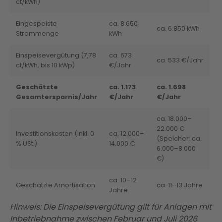
ct/kWh)
Eingespeiste
ca. 8.650
ca. 6.850 kWh
Strommenge
kWh
Einspeisevergütung (7,78
ca. 673
ca. 533 €/Jahr
ct/kWh, bis 10 kWp)
€/Jahr
Geschätzte
ca. 1.173
ca. 1.698
Gesamtersparnis/Jahr
€/Jahr
€/Jahr
ca. 18.000–
22.000 €
Investitionskosten (inkl. 0
ca. 12.000–
(Speicher: ca.
% USt.)
14.000 €
6.000–8.000
€)
ca. 10–12
Geschätzte Amortisation
ca. 11–13 Jahre
Jahre
Hinweis: Die Einspeisevergütung gilt für Anlagen mit
Inbetriebnahme zwischen Februar und Juli 2026