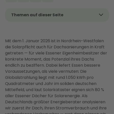
Themen auf dieser Seite
Das Wichtigste auf einen Blick
Lohnt sich eine PV-Anlage in Essen? So viel können
Sie sparen
Mit dem 1. Januar 2026 ist in Nordrhein-Westfalen
die Solarpflicht auch für Dachsanierungen in Kraft
Was kostet eine PV-Anlage in Essen 2026?
getreten — für viele Essener Eigenheimbesitzer der
Förderung für Photovoltaik in Essen — das gilt
konkrete Moment, das Potenzial ihres Dachs
aktuell (Stand Juli 2026)
endlich zu beziffern. Dabei liefert Essen bessere
Solarpflicht in Essen: Was Eigenheimbesitzer 2026
Voraussetzungen, als viele vermuten: Die
wissen müssen
Globalstrahlung liegt mit rund 1.050 kWh pro
Quadratmeter und Jahr im soliden deutschen
Ihr Dach in Essen: Eignung, Ausrichtung und
Mittelfeld, und laut Solarkataster eignen sich 80 %
Solarkataster
aller Essener Dächer für Solarenergie. Als
Mehr als nur Solarmodule: Ihr vernetztes
Deutschlands größter Energieberater analysieren
Energiesystem von Enter
wir zuerst Ihr Dach, Ihren Stromverbrauch und Ihre
Netzanmeldung und Inbetriebnahme in Essen —