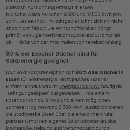
rentabel zu betreiben. Eine 10-kWp-Anlage mit
Südwest-Ausrichtung erzeugt in Essen
typischerweise zwischen 9.500 und 10.500 kWh pro
Jahr. Der Mythos „im Ruhrgebiet lohnt sich PV nicht"
ist schlicht falsch: Die Wirtschaftlichkeit hängt
primär von Eigenverbrauchsquote und Strompreis
ab — nicht von der maximalen Sonneneinstrahlung.
80 % der Essener Dächer sind für
Solarenergie geeignet
Laut Solarkataster eignen sich
80 % aller Dächer in
Essen
für Solarenergie. Ein typisches Essener
Einfamilienhaus wird im
Energieatlas NRW
häufig als
„sehr gut geeignet" ausgewiesen — mit einem
Potenzial von ca. 8 kWp und einem möglichen
Jahresertrag von rund 8.500 kWh. Zusätzlich bieten
die Stadtwerke Essen über die enuvo rhein ruhr
partner GmbH ein eigenes Solarkataster an, das
Dachgröße, Neigung und Verschattung durch