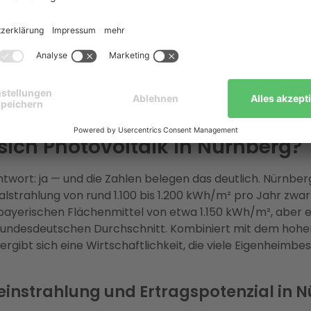
er 2026 in Betrieb nimmt, sichert sich 20 Jahre Bestand
 übernimmt den gesamten Prozess:
Als Deutschlands g
eberater mit über 37.000 erfolgreichen Projekten und me
 gesicherten Fördermitteln koordiniert Enter Planung, Inst
regionale Elektromeisterbetriebe, Netzanmeldung bei de
mbH und den KfW-Förderprozess — alles aus einer Hand,
eisgarantie.
sich Photovoltaik in Nürnberg?
ntwort: ja — und die Zahlen belegen das deutlich. Nürnberg
alstrahlung von rund 1.100 bis 1.200 kWh/m² pro Jahr zwa
ayerischen Flächenmittel von etwa 1.150 kWh/m², aber e
undesdeutschen Durchschnitt. Kombiniert mit dem hohe
rgibt sich eine Wirtschaftlichkeit, die viele Eigenheimbes
instrahlung und Ertragspotenzial in 