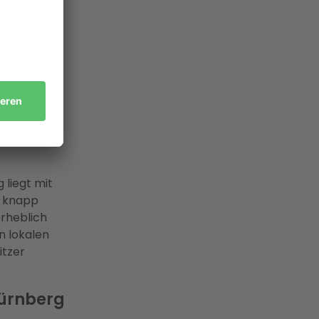
sschutz.
rößter
hr als 150
allation
r N-ERGIE
 mit
 liegt mit
r knapp
rheblich
n lokalen
itzer
Nürnberg