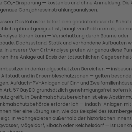
he CO₂-Einsparung — kostenlos und ohne Anmeldung. Die
hgenaue Ganzjahreseinstrahlungsanalysen.
wissen: Das Kataster liefert eine geodatenbasierte Schätz
hlich optimal geeignet ist, hängt von Faktoren ab, die nu
e Analyse klären kann — Verschattung durch Bäume oder
äude, Dachzustand, Statik und vorhandene Aufbauten 
. In unserer Vor-Ort-Analyse prüfen wir genau diese Pu
ren Ihre Anlage auf Basis der tatsächlichen Gegebenheit
imbesitzer in denkmalgeschützten Bereichen — insbeson
 Altstadt und in Ensembleschutzzonen — gelten besonde
en. Aufdach-PV-Anlagen auf Ein- und Zweifamilienhäuser
 Art. 57 BayBO grundsätzlich genehmigungsfrei, sofern k
tz greift. In Denkmalschutzbereichen ist eine Abstimm
nkmalschutzbehörde erforderlich — Indach-Anlagen mit
nen hier eine Lösung sein, wie das Beispiel des Nürnberg
eigt. In Wohngebieten außerhalb der historischen Innen
gwasser, Mögeldorf, Eibach oder Reichelsdorf — ist Denk