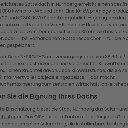
gerichtetes Satteldach in Nürnberg erreicht einen spezifi
 1.080 kWh pro kWp und Jahr. Eine 10-kWp-Anlage produz
700 und 10.800 kWh Solarstrom jährlich — genug, um den
rauch eines typischen Vier-Personen-Haushalts von run
ppelt zu decken. Der überschüssige Strom wird ins Netz 
t, oder — bei vorhandenem Batteriespeicher — für die A
en gespeichert.
ich: Beim N-ERGIE-Grundversorgungspreis von 38,60 ct/
ostet eine selbst erzeugte und verbrauchte Kilowattstun
nur einen Bruchteil davon. Jede Kilowattstunde, die Sie se
75-mal wertvoller als jede eingespeiste — das macht
uchsmaximierung zum zentralen Wirtschaftlichkeitshebe
en Sie die Eignung Ihres Dachs
ste Einschätzung bietet die Stadt Nürnberg das
Solar- und
taster
an. Das GIS-basierte Tool ermittelt für jedes Ge
 den potenziellen Solarertrag, die installierbare Leistung