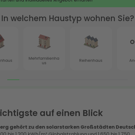
chtigste auf einen Blick
erg gehört zu den solarstarken Großstädten Deutsc
.100 bis 1.200 kWh/m² Globalstrahlung und 1.650 bis 1.750