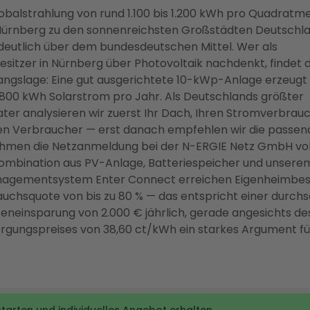
lobalstrahlung von rund 1.100 bis 1.200 kWh pro Quadratm
 Nürnberg zu den sonnenreichsten Großstädten Deutschl
 deutlich über dem bundesdeutschen Mittel. Wer als
sitzer in Nürnberg über Photovoltaik nachdenkt, findet 
angslage: Eine gut ausgerichtete 10-kWp-Anlage erzeugt 
0.800 kWh Solarstrom pro Jahr. Als Deutschlands größter
ter analysieren wir zuerst Ihr Dach, Ihren Stromverbrauc
n Verbraucher — erst danach empfehlen wir die passen
hmen die Netzanmeldung bei der N-ERGIE Netz GmbH voll
Kombination aus PV-Anlage, Batteriespeicher und unsere
agementsystem Enter Connect erreichen Eigenheimbesi
uchsquote von bis zu 80 % — das entspricht einer durchs
eneinsparung von 2.000 € jährlich, gerade angesichts d
rgungspreises von 38,60 ct/kWh ein starkes Argument fü