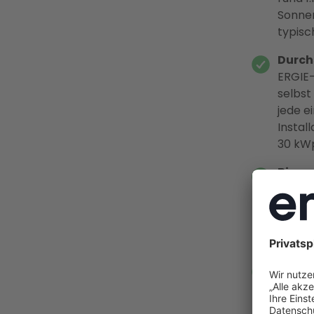
Sonnen
typisc
Durch
ERGIE-
selbst
jede e
Instal
30 kWp
Bis z
Batter
Batter
den Un
echten
Zeitfe
Bundes
Neuanl