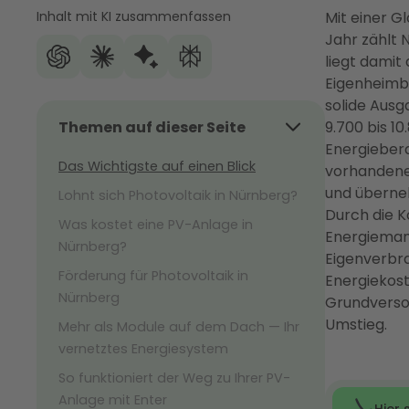
Inhalt mit KI zusammenfassen
Mit einer G
Jahr zählt
liegt damit
Eigenheimbe
solide Ausg
Themen auf dieser Seite
9.700 bis 1
Energiebera
Das Wichtigste auf einen Blick
vorhandene
und überne
Lohnt sich Photovoltaik in Nürnberg?
Durch die 
Was kostet eine PV-Anlage in
Energieman
Nürnberg?
Eigenverbra
Förderung für Photovoltaik in
Energiekost
Nürnberg
Grundverso
Umstieg.
Mehr als Module auf dem Dach — Ihr
vernetztes Energiesystem
So funktioniert der Weg zu Ihrer PV-
Anlage mit Enter