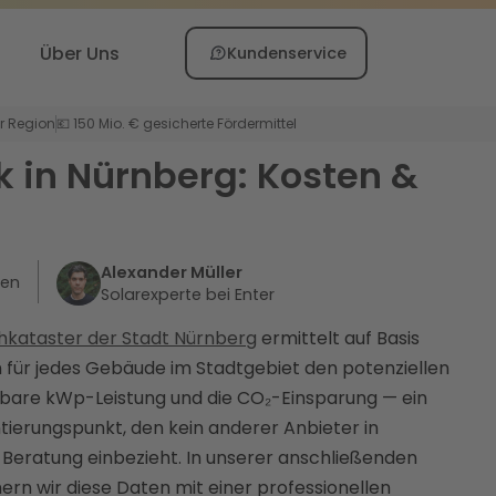
Über Uns
Kundenservice
er Region
💶 150 Mio. € gesicherte Fördermittel
k in Nürnberg: Kosten &
Alexander Müller
ten
Solarexperte bei Enter
hkataster der Stadt Nürnberg
ermittelt auf Basis
für jedes Gebäude im Stadtgebiet den potenziellen
ierbare kWp-Leistung und die CO₂-Einsparung — ein
tierungspunkt, den kein anderer Anbieter in
e Beratung einbezieht. In unserer anschließenden
ern wir diese Daten mit einer professionellen