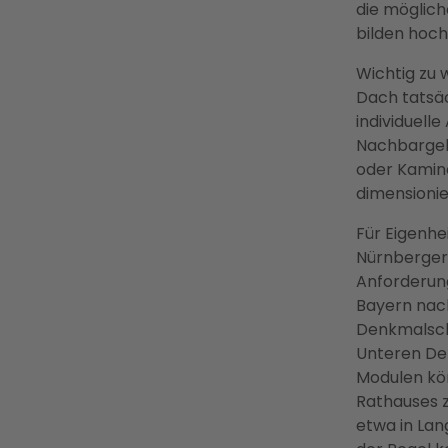
die möglic
bilden hoc
Wichtig zu 
Dach tatsäc
individuell
Nachbargeb
oder Kamine
dimensionie
Für Eigenhe
Nürnberger
Anforderung
Bayern nach
Denkmalschu
Unteren De
Modulen kön
Rathauses z
etwa in Lan