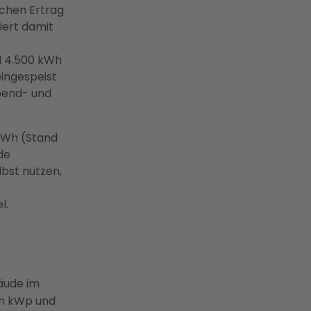
schen Ertrag
iert damit
d 4.500 kWh
eingespeist
bend- und
kWh (Stand
de
lbst nutzen,
l.
bäude im
 in kWp und