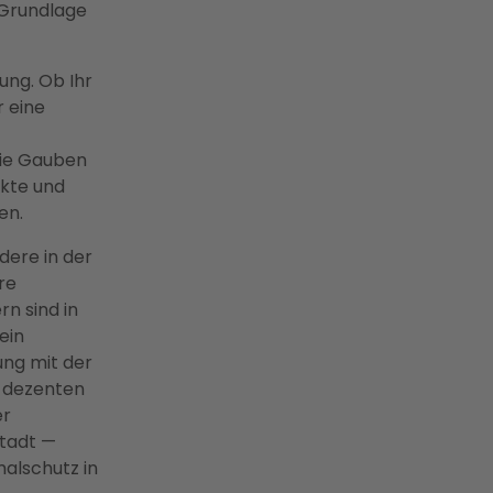
 Grundlage
ung. Ob Ihr
r eine
wie Gauben
nkte und
en.
dere in der
re
n sind in
ein
ung mit der
 dezenten
er
stadt —
malschutz in