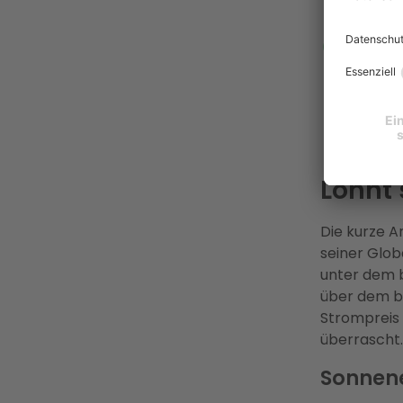
Dezemb
Enter
Energi
Mio. €
durch 
Netz G
Festpr
Lohnt 
Die kurze A
seiner Glob
unter dem b
über dem b
Strompreis e
überrascht.
Sonnene