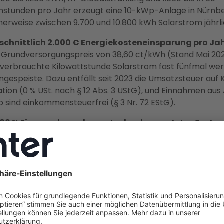
stunden pro Jahr erzeugt eine 10-kWp-Anlage in Nürnb
herweise zwischen 9.700 und 10.800 kWh Solarstrom jährli
schnittlich 2.000 € Energiekosteneinsparung pro Jah
Grundversorgungspreis von 38,60 ct/kWh (Stand Mai 2026
 verbrauchte Kilowattstunde Solarstrom fast fünfmal wert
ingespeiste. Dazu entfällt seit 2023 die Umsatzsteuer auf 
lation (0 % USt. nach § 12 Abs. 3 UStG), und Einnahmen aus
 sind einkommensteuerfrei (§ 3 Nr. 72 EStG).
u 80 % Eigenverbrauchsquote durch vernetztes Syste
iespeicher liegt die Eigenverbrauchsquote bei ca. 25 bis 3
iespeicher und Enter Connect steigt sie auf bis zu 80 % 
terschied zwischen einer einfachen Modulinstallation un
 Energiesystem.
nster bis Ende 2026 nutzen:
Der Arbeitsentwurf des
wirtschaftsministeriums sieht vor, die feste Einspeisever
agen unter 25 kWp ab dem 1. Januar 2027 abzuschaffen. W