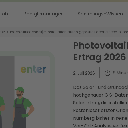
taik
Energiemanager
Sanierungs-Wissen
,8/5 Kundenzufriedenheit
📍 Installation durch geprüfte Fachbetriebe in Ihr
Photovoltai
Ertrag 2026
8
Minu
2. Juli 2026
Das
Solar- und Gründac
hochgenauer GIS-Daten 
Solarertrag, die install
kostenloser erster Orien
Nürnberg bisher in sein
Vor-Ort-Analyse verfein