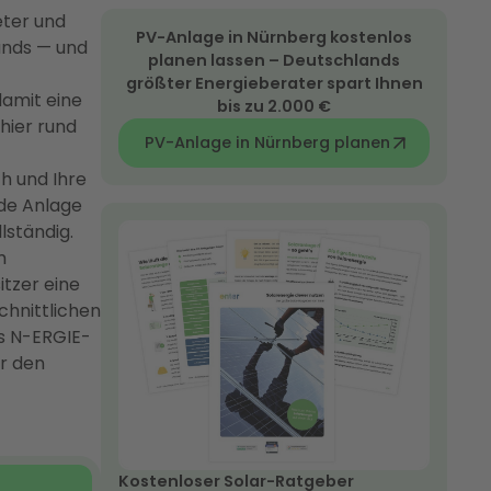
eter und
PV-Anlage in Nürnberg kostenlos
ands — und
planen lassen – Deutschlands
größter Energieberater spart Ihnen
damit eine
bis zu 2.000 €
hier rund
PV-Anlage in Nürnberg planen
h und Ihre
de Anlage
ständig.
m
tzer eine
chnittlichen
es N-ERGIE-
r den
Kostenloser Solar-Ratgeber