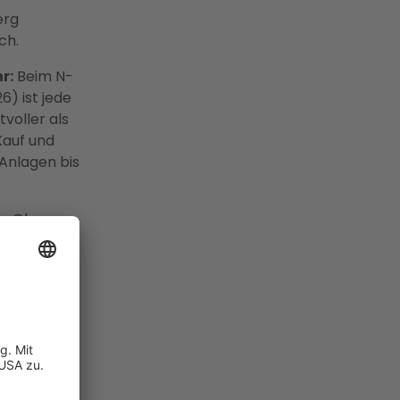
erg
ch.
r:
Beim N-
) ist jede
voller als
Kauf und
 Anlagen bis
m:
Ohne
5 %. Mit
— das macht
d einem
gütung für
er bis 31.