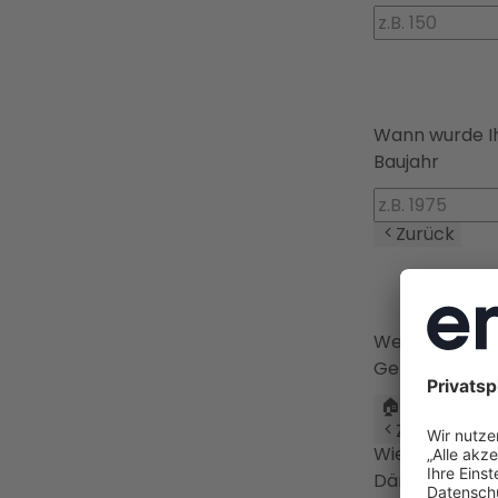
Wann wurde I
Baujahr
Zurück
Welchen Gebä
Gebäudeart
🏠
Einfamilie
Zurück
Wie gut ist I
Dämmstanda