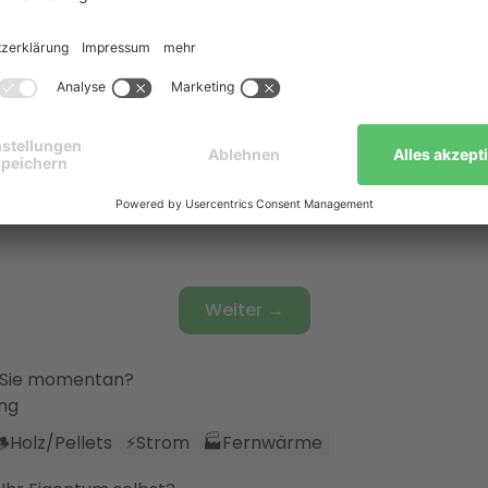
t
🔧
Teilsaniert
✅
Vollsaniert
🏗️
Neubaustandard
ie Räume beheizt?
system
🌡️
Fußbodenheizung
🔀
Fußbodenheizung & Heizkörper
sonen leben in Ihrem Haushalt?
ße
Weiter →
 Sie momentan?
ung
🪵
Holz/Pellets
⚡
Strom
🏭
Fernwärme