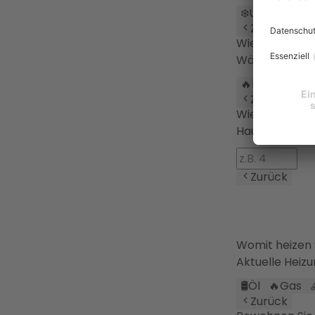
❄️
Ungedämm
Zurück
Wie werden d
Wärmeverteil
🔥
Heizkörper
Zurück
Wie viele Per
Haushaltsgrö
Zurück
Womit heizen
Aktuelle Heiz
🛢️
Öl
🔥
Gas
Zurück