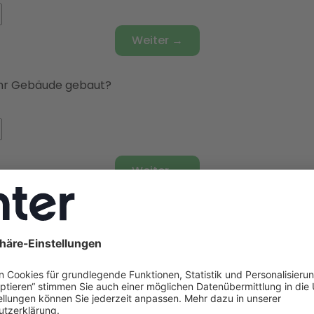
Weiter →
hr Gebäude gebaut?
Weiter →
udetyp haben Sie?
nhaus
🏘️
Doppelhaushälfte
🏫
Reihenhaus
🏢
Mehrfamilie
hr Gebäude gedämmt?
rd