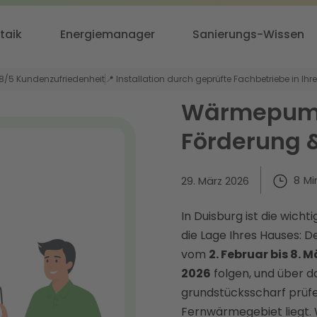
taik
Energiemanager
Sanierungs-Wissen
,8/5 Kundenzufriedenheit
📍 Installation durch geprüfte Fachbetriebe in Ihr
Wärmepumpe
Förderung 
8
Mi
29. März 2026
In Duisburg ist die wich
die Lage Ihres Hauses:
vom
2. Februar bis 8. 
2026
folgen, und über d
grundstücksscharf prüfe
Fernwärmegebiet liegt. 