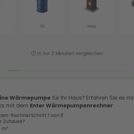
 eine Wärmepumpe
für Ihr Haus? Erfahren Sie es mi
cks mit dem
Enter Wärmepumpenrechner
:
en-Rechner
Schritt 1 von 9
hr Zuhause?
n m²