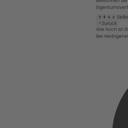
Bewohnen Sie 
Eigentumsverh
👨‍👩‍👧‍👦 Sel
Zurück
Wie hoch ist I
Bei niedriger