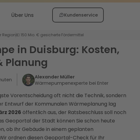
Über Uns
Kundenservice
er Region
💶 150 Mio. € gesicherte Fördermittel
 in Duisburg: Kosten,
& Planung
Alexander Müller
nuten
Wärmepumpenexperte bei Enter
tigste Vorentscheidung oft nicht die Technik, sondern
 Der Entwurf der Kommunalen Wärmeplanung lag
März 2026
öffentlich aus, der Ratsbeschluss soll noch
as Geoportal der Stadt können Sie schon heute
n, ob Ihr Gebäude in einem geplanten
Wir ordnen diesen Geoportal-Check für Ihr