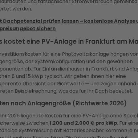
aufbauten und tatsächlicher Stromverbrauch gemeins
rtet werden.
t Dachpotenzial prüfen lassen – kostenlose Analyse
preisangebot sichern
 kostet eine PV-Anlage in Frankfurt am Ma
Investitionskosten für eine Photovoltaikanlage hängen vo
gengröße, der Systemkonfiguration und den gewählten
onenten ab. Für Einfamilienhäuser in Frankfurt sind Anl
chen 8 und 15 kWp typisch. Wir geben Ihnen hier eine
sparente Übersicht der Richtwerte — und zeigen anhand 
reten Beispielrechnung, was das für Ihr Dach bedeutet.
ten nach Anlagengröße (Richtwerte 2026)
ahr 2026 liegen die Kosten für eine PV-Anlage ohne Speic
scherweise zwischen
1.200 und 2.000 € pro kWp
. Für ein
ständige Systemlösung mit Batteriespeicher kommen je 
zität weitere Kosten hinzu. Die folgende Tabelle zeigt