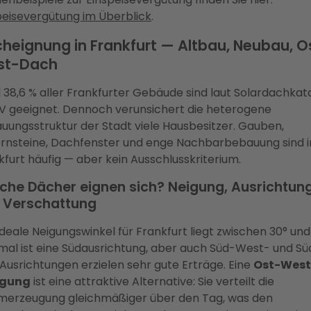
peisevergütung im Überblick
.
heignung in Frankfurt — Altbau, Neubau, O
st-Dach
 38,6 % aller Frankfurter Gebäude sind laut Solardachkat
PV geeignet. Dennoch verunsichert die heterogene
uungsstruktur der Stadt viele Hausbesitzer. Gauben,
rnsteine, Dachfenster und enge Nachbarbebauung sind i
kfurt häufig — aber kein Ausschlusskriterium.
che Dächer eignen sich? Neigung, Ausrichtun
 Verschattung
ideale Neigungswinkel für Frankfurt liegt zwischen 30° und
mal ist eine Südausrichtung, aber auch Süd-West- und Sü
Ausrichtungen erzielen sehr gute Erträge. Eine
Ost-West
egung
ist eine attraktive Alternative: Sie verteilt die
merzeugung gleichmäßiger über den Tag, was den