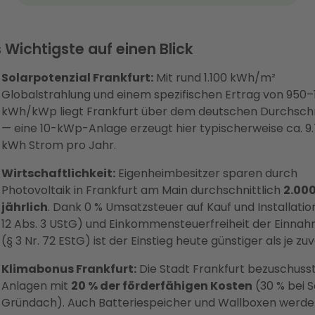
 Wichtigste auf einen Blick
Solarpotenzial Frankfurt:
Mit rund 1.100 kWh/m²
Globalstrahlung und einem spezifischen Ertrag von 950–
kWh/kWp liegt Frankfurt über dem deutschen Durchschn
— eine 10-kWp-Anlage erzeugt hier typischerweise ca. 9
kWh Strom pro Jahr.
Wirtschaftlichkeit:
Eigenheimbesitzer sparen durch
Photovoltaik in Frankfurt am Main durchschnittlich
2.00
jährlich
. Dank 0 % Umsatzsteuer auf Kauf und Installatio
12 Abs. 3 UStG) und Einkommensteuerfreiheit der Einna
(§ 3 Nr. 72 EStG) ist der Einstieg heute günstiger als je zuv
Klimabonus Frankfurt:
Die Stadt Frankfurt bezuschuss
Anlagen mit
20 % der förderfähigen Kosten
(30 % bei S
Gründach). Auch Batteriespeicher und Wallboxen werd