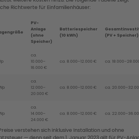
sche Richtwerte für Einfamilienhäuser:
PV-
Anlage
Batteriespeicher
Gesamtinvesti
agengröße
(ohne
(10 kWh)
(PV + Speicher)
Speicher)
ca.
Wp
10.000–
ca. 8.000–12.000 €
ca. 18.000–28.00
16.000 €
ca.
kWp
12.000–
ca. 8.000–12.000 €
ca. 20.000–32.0
20.000 €
ca.
kWp
14.000–
ca. 8.000–12.000 €
ca. 22.000–36.0
24.000 €
Preise verstehen sich inklusive Installation und ohne
tzsteuer — denn seit dem 1. Januar 2023 gilt für PV-Anla