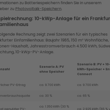
rmationen zu Batteriespeichern finden Sie in unserem
eber zu
Photovoltaik-Speichern
.
spielrechnung: 10-kWp-Anlage für ein Frankfur
familienhaus
folgende Rechnung zeigt zwei Szenarien für ein typisches
kfurter Einfamilienhaus: Baujahr 1985, 150 m² Wohnfläche,
onen-Haushalt, Jahresstromverbrauch 4.500 kWh, Südw
ichtung, 10-kWp-PV-Anlage.
Szenario B: PV + 10
Szenario A: PV
nzahl
kWh-Speicher + En
ohne Speicher
Connect
licher PV-Ertrag
ca. 9.700 kWh
ca. 9.700 kWh
enverbrauchsquote
ca. 30 %
ca. 65 %
ca. 1.350 kWh (30 %
bst genutzter PV-
ca. 2.925 kWh (65 % 