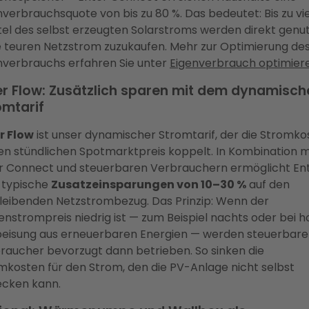
nverbrauchsquote von bis zu 80 %. Das bedeutet: Bis zu vi
tel des selbst erzeugten Solarstroms werden direkt genu
 teuren Netzstrom zuzukaufen. Mehr zur Optimierung de
nverbrauchs erfahren Sie unter
Eigenverbrauch optimier
er Flow: Zusätzlich sparen mit dem dynamisch
omtarif
r Flow
ist unser dynamischer Stromtarif, der die Stromko
en stündlichen Spotmarktpreis koppelt. In Kombination m
r Connect und steuerbaren Verbrauchern ermöglicht En
 typische
Zusatzeinsparungen von 10–30 %
auf den
leibenden Netzstrombezug. Das Prinzip: Wenn der
enstrompreis niedrig ist — zum Beispiel nachts oder bei 
peisung aus erneuerbaren Energien — werden steuerbare
raucher bevorzugt dann betrieben. So sinken die
mkosten für den Strom, den die PV-Anlage nicht selbst
cken kann.