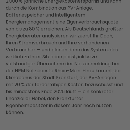
2.000 € jährliche Energiekostenersparnis und kann
Dacheignung in Frankfurt — Altbau, Neubau, Ost-
durch die Kombination aus PV-Anlage,
West-Dach
Batteriespeicher und intelligentem
Maximale Eigenverbrauchsquote: PV, Speicher und
Energiemanagement eine Eigenverbrauchsquote
Energiemanagement als System
von bis zu 80 % erreichen. Als Deutschlands größter
So läuft Ihr PV-Projekt mit Enter in Frankfurt — von
Energieberater analysieren wir zuerst Ihr Dach,
der Beratung bis zur Inbetriebnahme
Ihren Stromverbrauch und Ihre vorhandenen
Verbraucher — und planen dann das System, das
Photovoltaik in Frankfurt — worauf Sie beim
wirklich zu Ihrer Situation passt, inklusive
Anbietervergleich achten sollten
vollständiger Übernahme der Netzanmeldung bei
Fazit: Photovoltaik in Frankfurt am Main lohnt sich
der NRM Netzdienste Rhein-Main. Hinzu kommt der
— wenn das System stimmt
Klimabonus der Stadt Frankfurt, der PV-Anlagen
FAQ
mit 20 % der förderfähigen Kosten bezuschusst und
bis mindestens Ende 2026 läuft — ein konkreter
finanzieller Hebel, den Frankfurter
Eigenheimbesitzer in diesem Jahr noch nutzen
können.