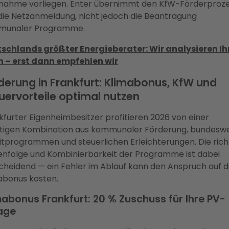
ahme vorliegen. Enter übernimmt den KfW-Förderproz
die Netzanmeldung, nicht jedoch die Beantragung
munaler Programme.
schlands größter Energieberater: Wir analysieren Ih
 – erst dann empfehlen wir
derung in Frankfurt: Klimabonus, KfW und
uervorteile optimal nutzen
kfurter Eigenheimbesitzer profitieren 2026 von einer
tigen Kombination aus kommunaler Förderung, bundesw
itprogrammen und steuerlichen Erleichterungen. Die rich
enfolge und Kombinierbarkeit der Programme ist dabei
cheidend — ein Fehler im Ablauf kann den Anspruch auf 
abonus kosten.
mabonus Frankfurt: 20 % Zuschuss für Ihre PV-
age