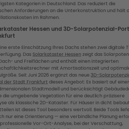
rigsten Kategorien in Deutschland. Das reduziert die
ischen Anforderungen an die Unterkonstruktion und hält d
allationskosten im Rahmen.
arkataster Hessen und 3D-Solarpotenzial-Port
nkfurt
eine erste Einschätzung Ihres Dachs stehen zwei digitale T
Verfügung. Das
Solarkataster Hessen
zeigt das Solarpoten
Dach- und Freiflächen und enthält einen integrierten
schaftlichkeitsrechner mit Amortisationszeit und optimal
lgröße. Seit Juni 2026 ergänzt das neue
3D-Solarpotenzi
al der Stadt Frankfurt
dieses Angebot: Es basiert auf ein
dimensionalen Stadtmodell und berücksichtigt Gebäuded
e die umgebende Vegetation für eine deutlich präzisere
yse als klassische 2D-Kataster. Für Häuser in dicht bebau
teilen ist dieses Tool besonders wertvoll. Beide Tools lief
ch nur eine Orientierung — eine verbindliche Planung erfo
 professionelle Vor-Ort-Analyse, bei der Verschattung,