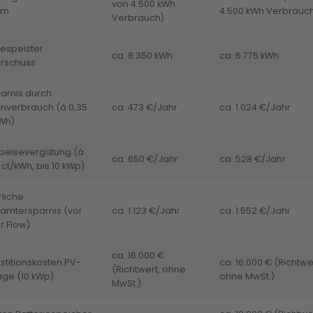
von 4.500 kWh
om
4.500 kWh Verbrauc
Verbrauch)
gespeister
ca. 8.350 kWh
ca. 6.775 kWh
rschuss
parnis durch
enverbrauch (à 0,35
ca. 473 €/Jahr
ca. 1.024 €/Jahr
Wh)
speisevergütung (à
ca. 650 €/Jahr
ca. 528 €/Jahr
 ct/kWh, bis 10 kWp)
rliche
amtersparnis (vor
ca. 1.123 €/Jahr
ca. 1.552 €/Jahr
r Flow)
ca. 16.000 €
stitionskosten PV-
ca. 16.000 € (Richtwe
(Richtwert, ohne
age (10 kWp)
ohne MwSt.)
MwSt.)