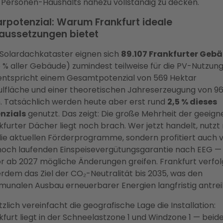
-Personen-Haushalts nahezu vollständig zu decken.
arpotenzial: Warum Frankfurt ideale
aussetzungen bietet
 Solardachkataster eignen sich
89.107 Frankfurter Geb
6 % aller Gebäude) zumindest teilweise für die PV-Nutzun
entspricht einem Gesamtpotenzial von 569 Hektar
lfläche und einer theoretischen Jahreserzeugung von 9
 Tatsächlich werden heute aber erst rund
2,5 % dieses
nzials
genutzt. Das zeigt: Die große Mehrheit der geeign
kfurter Dächer liegt noch brach. Wer jetzt handelt, nutzt 
die aktuellen Förderprogramme, sondern profitiert auch 
noch laufenden Einspeisevergütungsgarantie nach EEG —
r ab 2027 mögliche Änderungen greifen. Frankfurt verfol
rdem das Ziel der CO₂-Neutralität bis 2035, was den
unalen Ausbau erneuerbarer Energien langfristig antrei
zlich vereinfacht die geografische Lage die Installation:
kfurt liegt in der Schneelastzone 1 und Windzone 1 — beide