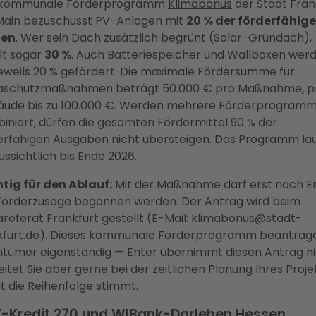
 kommunale Förderprogramm
Klimabonus
der Stadt Fran
ain bezuschusst PV-Anlagen mit
20 % der förderfähig
ten
. Wer sein Dach zusätzlich begrünt (Solar-Gründach),
lt sogar
30 %
. Auch Batteriespeicher und Wallboxen wer
jeweils 20 % gefördert. Die maximale Fördersumme für
aschutzmaßnahmen beträgt 50.000 € pro Maßnahme, p
ude bis zu 100.000 €. Werden mehrere Förderprogram
iniert, dürfen die gesamten Fördermittel 90 % der
erfähigen Ausgaben nicht übersteigen. Das Programm läu
ussichtlich bis Ende 2026.
tig für den Ablauf:
Mit der Maßnahme darf erst nach Er
Förderzusage begonnen werden. Der Antrag wird beim
areferat Frankfurt gestellt (E-Mail: klimabonus@stadt-
kfurt.de). Dieses kommunale Förderprogramm beantrag
ntümer eigenständig — Enter übernimmt diesen Antrag ni
eitet Sie aber gerne bei der zeitlichen Planung Ihres Proje
t die Reihenfolge stimmt.
-Kredit 270 und WIBank-Darlehen Hessen