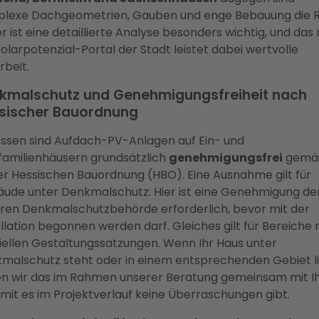
lexe Dachgeometrien, Gauben und enge Bebauung die 
er ist eine detaillierte Analyse besonders wichtig, und das
olarpotenzial-Portal der Stadt leistet dabei wertvolle
rbeit.
kmalschutz und Genehmigungsfreiheit nach
sischer Bauordnung
essen sind Aufdach-PV-Anlagen auf Ein- und
familienhäusern grundsätzlich
genehmigungsfrei
gemä
er Hessischen Bauordnung (HBO). Eine Ausnahme gilt für
ude unter Denkmalschutz: Hier ist eine Genehmigung de
ren Denkmalschutzbehörde erforderlich, bevor mit der
allation begonnen werden darf. Gleiches gilt für Bereiche 
iellen Gestaltungssatzungen. Wenn Ihr Haus unter
malschutz steht oder in einem entsprechenden Gebiet li
en wir das im Rahmen unserer Beratung gemeinsam mit I
mit es im Projektverlauf keine Überraschungen gibt.