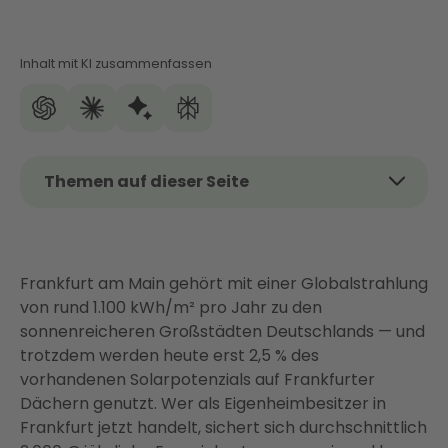
Inhalt mit KI zusammenfassen
Themen auf dieser Seite
Das Wichtigste auf einen Blick
Lohnt sich Photovoltaik in Frankfurt? Das sagen die
Zahlen
Frankfurt am Main gehört mit einer Globalstrahlung
von rund 1.100 kWh/m² pro Jahr zu den
Was kostet eine PV-Anlage in Frankfurt am Main?
sonnenreicheren Großstädten Deutschlands — und
Förderung in Frankfurt: Klimabonus, KfW und
trotzdem werden heute erst 2,5 % des
Steuervorteile optimal nutzen
vorhandenen Solarpotenzials auf Frankfurter
Einspeisevergütung 2026: Aktuelle Sätze und
Dächern genutzt. Wer als Eigenheimbesitzer in
warum 2026 das entscheidende Jahr ist
Frankfurt jetzt handelt, sichert sich durchschnittlich