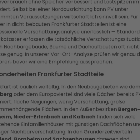
nverbrauch ohne Speicher verbessert und Lastspitzen im
ziert. Selbst bei einer Nordausrichtung kann PV unter
immten Voraussetzungen wirtschaftlich sinnvoll sein. Für
er in dicht bebauten Frankfurter Stadtteilen ist eine
essionelle Verschattungsanalyse unerlässlich — Standard
rkataster erfassen die tatsächliche Verschattungssituati
h Nachbargebäude, Bäume und Dachaufbauten oft nicht
ise genug. In unserer Vor-Ort-Analyse prüfen wir genau d
oren, bevor wir eine Empfehlung aussprechen.
onderheiten Frankfurter Stadtteile
kfurt ist baulich vielfältig. In den Neubaugebieten wie de
dberg
oder dem Europaviertel sind viele Dächer bereits P
miert: flache Neigungen, wenig Verschattung, große
mmenhängende Flächen. In den Außenbezirken
Bergen-
eim, Nieder-Erlenbach und Kalbach
finden sich viele
stehende Einfamilienhäuser mit günstigen Dachflächen un
nger Nachbarverschattung. In den Gründerzeitvierteln
dend, Bornheim und Sachsenhausen
dagegen sind