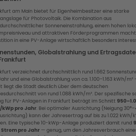
kfurt am Main bietet für Eigenheimbesitzer eine starke
angslage für Photovoltaik. Die Kombination aus
durchschnittlicher Sonneneinstrahlung, einem hohen lok
mpreisniveau und attraktiven Förderprogrammen macht
stition in eine PV-Anlage wirtschaftlich besonders interes
nenstunden, Globalstrahlung und Ertragsdat
Frankfurt
kfurt verzeichnet durchschnittlich rund 1.662 Sonnenstu
Jahr und eine Globalstrahlung von ca. 1.100–1.163 kWh/m²
t liegt die Stadt deutlich über dem deutschen
esdurchschnitt von rund 1.088 kWh/m². Der spezifische s
ag für PV-Anlagen in Frankfurt beträgt im Schnitt
950–1.
/kWp pro Jahr
. Bei optimaler Ausrichtung (Neigung 30°–
usrichtung) kann der Jahresertrag auf bis zu 1.022 kWh
gen. Eine typische 10-kWp-Anlage produziert damit rund
Strom pro Jahr
— genug, um den Jahresverbrauch eine