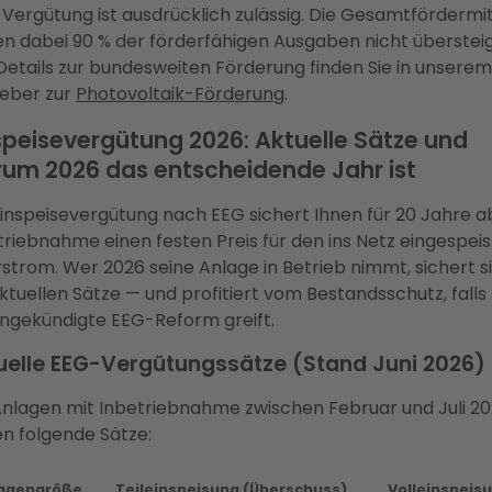
Vergütung ist ausdrücklich zulässig. Die Gesamtfördermit
en dabei 90 % der förderfähigen Ausgaben nicht überstei
 Details zur bundesweiten Förderung finden Sie in unserem
eber zur
Photovoltaik-Förderung
.
speisevergütung 2026: Aktuelle Sätze und
um 2026 das entscheidende Jahr ist
Einspeisevergütung nach EEG sichert Ihnen für 20 Jahre a
triebnahme einen festen Preis für den ins Netz eingespei
rstrom. Wer 2026 seine Anlage in Betrieb nimmt, sichert s
aktuellen Sätze — und profitiert vom Bestandsschutz, falls
angekündigte EEG-Reform greift.
uelle EEG-Vergütungssätze (Stand Juni 2026)
Anlagen mit Inbetriebnahme zwischen Februar und Juli 2
en folgende Sätze:
agengröße
Teileinspeisung (Überschuss)
Volleinspeis