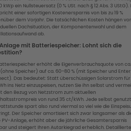
30 kWp ein Nullsteuersatz (0 % USt. nach § 12 Abs. 3 UStG).
pricht einer sofortigen Kostenersparnis von bis zu 19 %
nüber dem Vorjahr. Die tatsächlichen Kosten hängen vo
viduellen Dachsituation, der Komponentenwahl und dem
allationsaufwand ab.
Anlage mit Batteriespeicher: Lohnt sich die
stition?
Batteriespeicher erhöht die Eigenverbrauchsquote von ca
 (ohne Speicher) auf ca. 60–80 % (mit Speicher und Enter
ect). Das bedeutet: Statt überschüssigen Solarstrom für
Wh ins Netz einzuspeisen, nutzen Sie ihn selbst und verme
t den Bezug von Netzstrom zum aktuellen
haltsstrompreis von rund 35 ct/kWh. Jede selbst genutz
wattstunde spart also rund viermal so viel wie die Einspeis
ringt. Der Speicher amortisiert sich zwar langsamer als di
e PV-Anlage, erhöht aber die jährliche Gesamtersparnis
bar und steigert Ihren Autarkiegrad erheblich. Detailliert