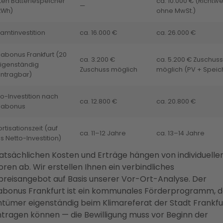
ten Batteriespeicher
ca. 10.000 € (Richtwe
—
kWh)
ohne MwSt.)
amtinvestition
ca. 16.000 €
ca. 26.000 €
mabonus Frankfurt (20
ca. 3.200 €
ca. 5.200 € Zuschuss
eigenständig
Zuschuss möglich
möglich (PV + Speic
ntragbar)
o-Investition nach
ca. 12.800 €
ca. 20.800 €
mabonus
tisationszeit (auf
ca. 11–12 Jahre
ca. 13–14 Jahre
s Netto-Investition)
tatsächlichen Kosten und Erträge hängen von individuelle
oren ab. Wir erstellen Ihnen ein verbindliches
preisangebot auf Basis unserer Vor-Ort-Analyse. Der
abonus Frankfurt ist ein kommunales Förderprogramm, d
ntümer eigenständig beim Klimareferat der Stadt Frankfu
tragen können — die Bewilligung muss vor Beginn der