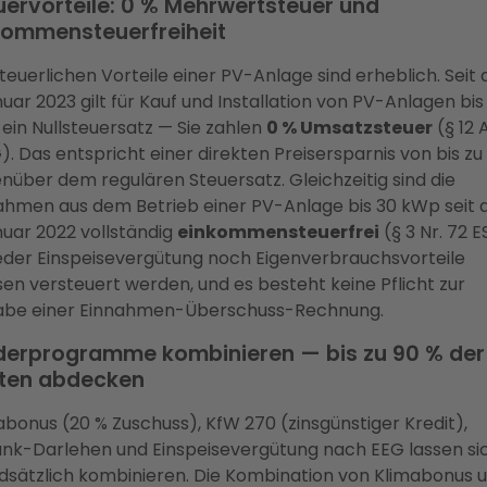
uervorteile: 0 % Mehrwertsteuer und
kommensteuerfreiheit
steuerlichen Vorteile einer PV-Anlage sind erheblich. Seit
nuar 2023 gilt für Kauf und Installation von PV-Anlagen bis
ein Nullsteuersatz — Sie zahlen
0 % Umsatzsteuer
(§ 12 
). Das entspricht einer direkten Preisersparnis von bis zu 
nüber dem regulären Steuersatz. Gleichzeitig sind die
ahmen aus dem Betrieb einer PV-Anlage bis 30 kWp seit
anuar 2022 vollständig
einkommensteuerfrei
(§ 3 Nr. 72 
der Einspeisevergütung noch Eigenverbrauchsvorteile
en versteuert werden, und es besteht keine Pflicht zur
be einer Einnahmen-Überschuss-Rechnung.
derprogramme kombinieren — bis zu 90 % der
ten abdecken
abonus (20 % Zuschuss), KfW 270 (zinsgünstiger Kredit),
nk-Darlehen und Einspeisevergütung nach EEG lassen si
dsätzlich kombinieren. Die Kombination von Klimabonus 