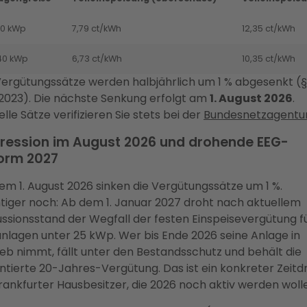
10 kWp
7,79 ct/kWh
12,35 ct/kWh
40 kWp
6,73 ct/kWh
10,35 ct/kWh
Vergütungssätze werden halbjährlich um 1 % abgesenkt (§
2023). Die nächste Senkung erfolgt am
1. August 2026
.
lle Sätze verifizieren Sie stets bei der
Bundesnetzagentu
ression im August 2026 und drohende EEG-
orm 2027
em 1. August 2026 sinken die Vergütungssätze um 1 %.
tiger noch: Ab dem 1. Januar 2027 droht nach aktuellem
ussionsstand der Wegfall der festen Einspeisevergütung f
nlagen unter 25 kWp. Wer bis Ende 2026 seine Anlage in
ieb nimmt, fällt unter den Bestandsschutz und behält die
ntierte 20-Jahres-Vergütung. Das ist ein konkreter Zeitd
Frankfurter Hausbesitzer, die 2026 noch aktiv werden woll