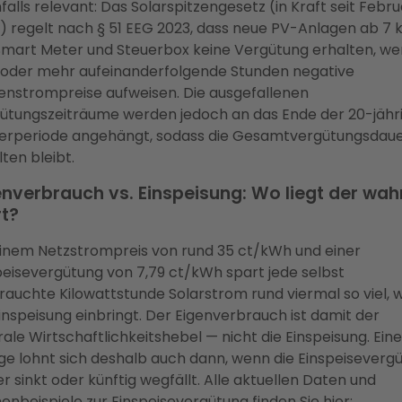
falls relevant: Das Solarspitzengesetz (in Kraft seit Febru
) regelt nach § 51 EEG 2023, dass neue PV-Anlagen ab 7
Smart Meter und Steuerbox keine Vergütung erhalten, w
 oder mehr aufeinanderfolgende Stunden negative
enstrompreise aufweisen. Die ausgefallenen
ütungszeiträume werden jedoch an das Ende der 20-jähr
erperiode angehängt, sodass die Gesamtvergütungsdau
ten bleibt.
enverbrauch vs. Einspeisung: Wo liegt der wah
t?
einem Netzstrompreis von rund 35 ct/kWh und einer
peisevergütung von 7,79 ct/kWh spart jede selbst
rauchte Kilowattstunde Solarstrom rund viermal so viel, 
Einspeisung einbringt. Der Eigenverbrauch ist damit der
rale Wirtschaftlichkeitshebel — nicht die Einspeisung. Ein
ge lohnt sich deshalb auch dann, wenn die Einspeiseverg
er sinkt oder künftig wegfällt. Alle aktuellen Daten und
enbeispiele zur Einspeisevergütung finden Sie hier: