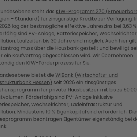
Bundesebene steht das
KfW-Programm 270 (Erneuerbar
gien – Standard)
für zinsgünstige Kredite zur Verfügung. 
 2026 lag der bestmögliche effektive Jahreszins bei 3,63 %
erfähig sind PV-Anlage, Batteriespeicher, Wechselrichter
llation. Laufzeiten bis 30 Jahre sind möglich. Auch hier gilt
itantrag muss über die Hausbank gestellt und bewilligt sei
r ein Kaufvertrag abgeschlossen wird. Wir übernehmen
ständig den KfW-Förderprozess für Sie.
Landesebene bietet die
WIBank (Wirtschafts- und
astrukturbank Hessen)
seit 2026 ein zinsgünstiges
ehensprogramm für private Hausbesitzer mit bis zu 50.0
itvolumen. Förderfähig sind PV-Anlage inklusive
eriespeicher, Wechselrichter, Ladeinfrastruktur und
llation. Mindestens 10 % Eigenkapital sind erforderlich. Di
esprogramm beantragen Eigentümer eigenständig bei d
nk.