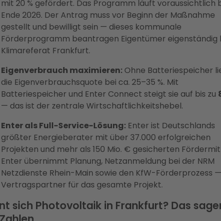
mit 20 % gefördert. Das Programm läuft voraussichtlich b
Ende 2026. Der Antrag muss vor Beginn der Maßnahme
gestellt und bewilligt sein — dieses kommunale
Förderprogramm beantragen Eigentümer eigenständig
Klimareferat Frankfurt.
Eigenverbrauch maximieren:
Ohne Batteriespeicher li
die Eigenverbrauchsquote bei ca. 25–35 %. Mit
Batteriespeicher und Enter Connect steigt sie auf bis zu
— das ist der zentrale Wirtschaftlichkeitshebel.
Enter als Full-Service-Lösung:
Enter ist Deutschlands
größter Energieberater mit über 37.000 erfolgreichen
Projekten und mehr als 150 Mio. € gesicherten Fördermit
Enter übernimmt Planung, Netzanmeldung bei der NRM
Netzdienste Rhein-Main sowie den KfW-Förderprozess —
Vertragspartner für das gesamte Projekt.
nt sich Photovoltaik in Frankfurt? Das sage
 Zahlen