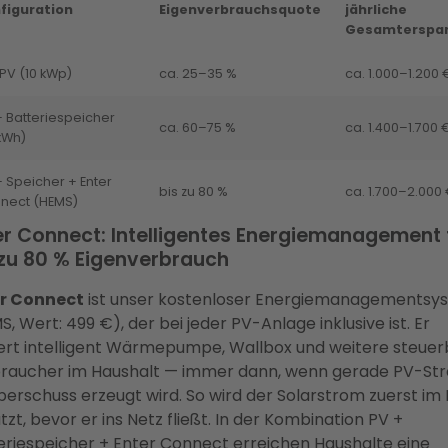
figuration
Eigenverbrauchsquote
jährliche
Gesamterspar
 PV (10 kWp)
ca. 25–35 %
ca. 1.000–1.200 
+ Batteriespeicher
ca. 60–75 %
ca. 1.400–1.700 
kWh)
+ Speicher + Enter
bis zu 80 %
ca. 1.700–2.000
nect (HEMS)
er Connect: Intelligentes Energiemanagement 
 zu 80 % Eigenverbrauch
r Connect
ist unser kostenloser Energiemanagementsy
, Wert: 499 €), der bei jeder PV-Anlage inklusive ist. Er
ert intelligent Wärmepumpe, Wallbox und weitere steue
raucher im Haushalt — immer dann, wenn gerade PV-St
berschuss erzeugt wird. So wird der Solarstrom zuerst im
tzt, bevor er ins Netz fließt. In der Kombination PV +
eriespeicher + Enter Connect erreichen Haushalte eine