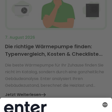
7. August 2026
Die richtige Wärmepumpe finden:
Typenvergleich, Kosten & Checkliste
2026
Die beste Wärmepumpe für Ihr Zuhause finden Sie
nicht im Katalog, sondern durch eine ganzheitliche
Gebäudeanalyse. Enter analysiert Ihren
Gebäudezustand, berechnet die Heizlast und
empfiehlt die perfekt dimensionierte
Jetzt Weiterlesen
Wärmepumpe – mit Ø 3.360 € jährlicher
Energiekosteneinsparung.