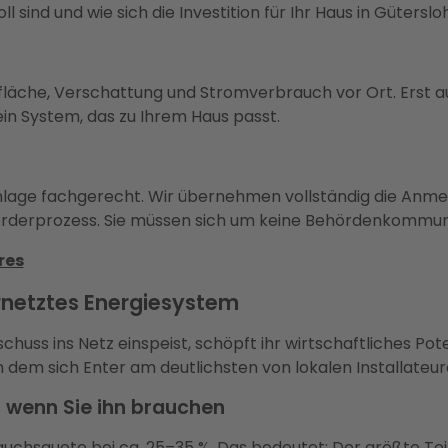
ind und wie sich die Investition für Ihr Haus in Güterslo
chfläche, Verschattung und Stromverbrauch vor Ort. Erst au
in System, das zu Ihrem Haus passt.
e Anlage fachgerecht. Wir übernehmen vollständig die Anm
rderprozess. Sie müssen sich um keine Behördenkommuni
res
ernetztes Energiesystem
huss ins Netz einspeist, schöpft ihr wirtschaftliches Pot
in dem sich Enter am deutlichsten von lokalen Installateu
, wenn Sie ihn brauchen
auchsquote bei ca. 25–35 %. Das bedeutet: Der größte Tei