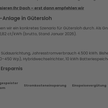
ieren Ihr Dach – erst dann empfehlen wir
V-Anlage in Gütersloh
 wir ein konkretes Szenario für Gütersloh durch. Als Gru
2,82 ct/kWh (brutto, Stand Januar 2026).
, Südausrichtung, Jahresstromverbrauch 4.500 kWh. Bisher
0–450 Wp), Hybridwechselrichter, 10 kWh Batteriespeic
 Ersparnis
gespeister
Stromkosteneinsparung
Einspeisevergütung
rom