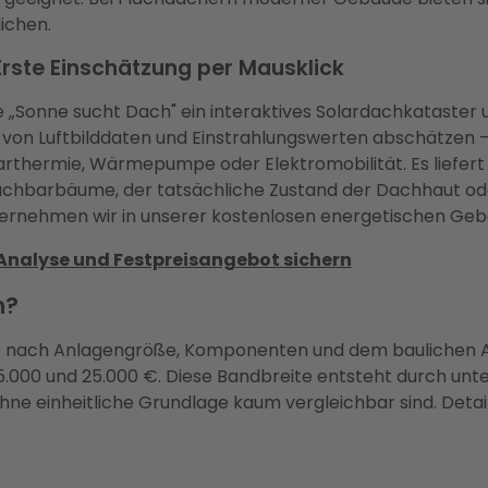
ichen.
Erste Einschätzung per Mausklick
ve „Sonne sucht Dach" ein interaktives Solardachkataster
d von Luftbilddaten und Einstrahlungswerten abschätzen
rthermie, Wärmepumpe oder Elektromobilität. Es liefert e
achbarbäume, der tatsächliche Zustand der Dachhaut oder
übernehmen wir in unserer kostenlosen energetischen Ge
 Analyse und Festpreisangebot sichern
h?
n je nach Anlagengröße, Komponenten und dem baulichen A
15.000 und 25.000 €. Diese Bandbreite entsteht durch un
 einheitliche Grundlage kaum vergleichbar sind. Detail