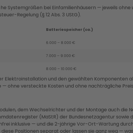
sche Systemgrößen bei Einfamilienhäusern — jeweils ohne u
teuer-Regelung (§ 12 Abs. 3 UStG).
Batteriespeicher (ca.)
6.000 – 8.000 €
7.000 – 9.000 €
8.000 – 10.000 €
r Elektroinstallation und den gewählten Komponenten ab. 
e — ohne versteckte Kosten und ohne nachträgliche Pre
odulen, dem Wechselrichter und der Montage auch die 
ammdatenregister (MaStR) der Bundesnetzagentur sowie di
i inklusive — und die 2-jährige Vor-Ort-Wartung durch de
n diese Positionen separat oder lassen sie ganz weg — was