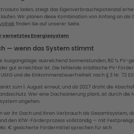
oauto laden, steigt das Eigenverbrauchspotenzial erheb
 laufen. Wir planen diese Kombination von Anfang an als
oltaik
finden Sie auf unserer Seite.
hr vernetztes Energiesystem
 sich — wenn das System stimmt
ute Ausgangslage: ausreichend Sonnenstunden, 80 % PV-gee
der gut erreichbar ist. Die fehlende städtische PV-Förder
UStG und die Einkommensteuerfreiheit nach § 3 Nr. 72 EStG
g sinkt zum 1. August erneut, und ab 2027 droht die Absch
tandsschutz. Wer eine Dachsanierung plant, ist durch die
giesystem angehen.
n wir Ihr Dach und Ihren Verbrauch als Gesamtsystem, d
nd den KfW-Förderprozess vollständig — mit Festpreisga
io. € gesicherte Fördermittel sprechen für sich.