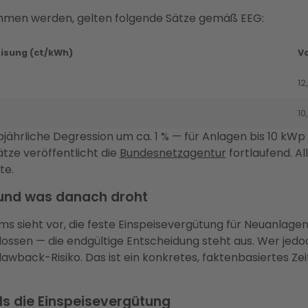
enommen werden, gelten folgende Sätze gemäß EEG:
isung (ct/kWh)
Vo
12
10
bjährliche Degression um ca. 1 % — für Anlagen bis 10 kWp
ätze veröffentlicht die
Bundesnetzagentur
fortlaufend. Al
te.
und was danach droht
s sieht vor, die feste Einspeisevergütung für Neuanlage
ossen — die endgültige Entscheidung steht aus. Wer jedoc
awback-Risiko. Das ist ein konkretes, faktenbasiertes Ze
ls die Einspeisevergütung