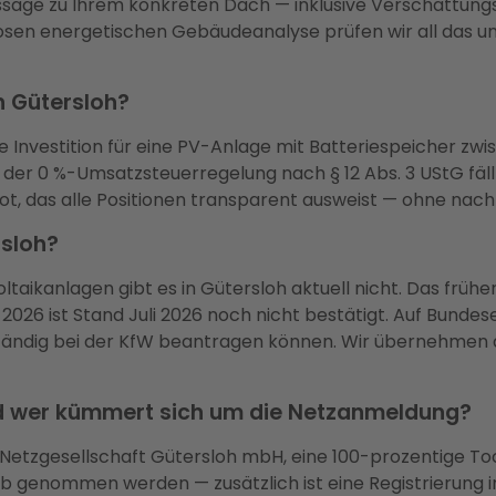
Aussage zu Ihrem konkreten Dach — inklusive Verschattungs
osen energetischen Gebäudeanalyse prüfen wir all das un
n Gütersloh?
 die Investition für eine PV-Anlage mit Batteriespeicher 
er 0 %-Umsatzsteuerregelung nach § 12 Abs. 3 UStG fällt
bot, das alle Positionen transparent ausweist — ohne nach
rsloh?
taikanlagen gibt es in Gütersloh aktuell nicht. Das früh
026 ist Stand Juli 2026 noch nicht bestätigt. Auf Bund
ständig bei der KfW beantragen können. Wir übernehmen d
und wer kümmert sich um die Netzanmeldung?
ie Netzgesellschaft Gütersloh mbH, eine 100-prozentige T
eb genommen werden — zusätzlich ist eine Registrierung