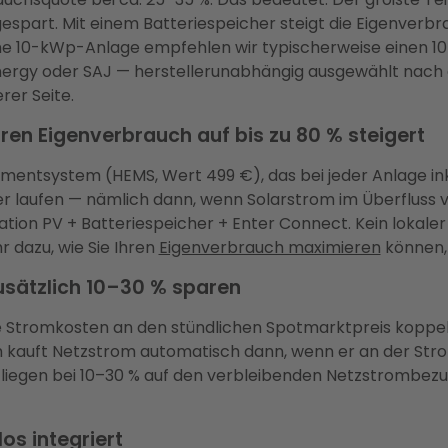
espart. Mit einem Batteriespeicher steigt die Eigenverbra
ine 10-kWp-Anlage empfehlen wir typischerweise einen 1
ergy oder SAJ — herstellerunabhängig ausgewählt nach d
rer Seite.
ren Eigenverbrauch auf bis zu 80 % steigert
tsystem (HEMS, Wert 499 €), das bei jeder Anlage inklusi
laufen — nämlich dann, wenn Solarstrom im Überfluss vor
ion PV + Batteriespeicher + Enter Connect. Kein lokaler 
 dazu, wie Sie Ihren
Eigenverbrauch maximieren
können, 
usätzlich 10–30 % sparen
hre Stromkosten an den stündlichen Spotmarktpreis koppel
 kauft Netzstrom automatisch dann, wenn er an der Str
iegen bei 10–30 % auf den verbleibenden Netzstrombezug. 
s integriert