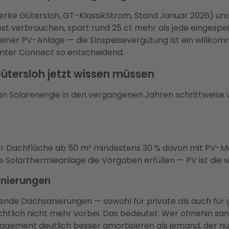
rke Gütersloh, GT-KlassikStrom, Stand Januar 2026) und 
bst verbrauchen, spart rund 25 ct mehr als jede eingespe
 einer PV-Anlage — die Einspeisevergütung ist ein willko
nter Connect so entscheidend.
Gütersloh jetzt wissen müssen
n Solarenergie in den vergangenen Jahren schrittweise ve
er Dachfläche ab 50 m² mindestens 30 % davon mit PV-Mo
ine Solarthermieanlage die Vorgaben erfüllen — PV ist die w
anierungen
assende Dachsanierungen — sowohl für private als auch fü
lich nicht mehr vorbei. Das bedeutet: Wer ohnehin sanier
gement deutlich besser amortisieren als jemand, der nur