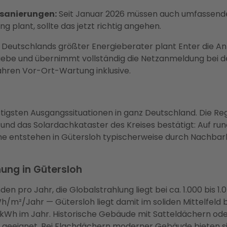
hsanierungen:
Seit Januar 2026 müssen auch umfassende
 plant, sollte das jetzt richtig angehen.
 Deutschlands größter Energieberater plant Enter die Anl
triebe und übernimmt vollständig die Netzanmeldung bei 
ahren Vor-Ort-Wartung inklusive.
tigsten Ausgangssituationen in ganz Deutschland. Die Reg
d das Solardachkataster des Kreises bestätigt: Auf rund 
me entstehen in Gütersloh typischerweise durch Nachba
ung in Gütersloh
en pro Jahr, die Globalstrahlung liegt bei ca. 1.000 bis 
/m²/Jahr — Gütersloh liegt damit im soliden Mittelfeld b
 kWh im Jahr. Historische Gebäude mit Satteldächern ode
geeignet. Bei Flachdächern moderner Gebäude bieten si