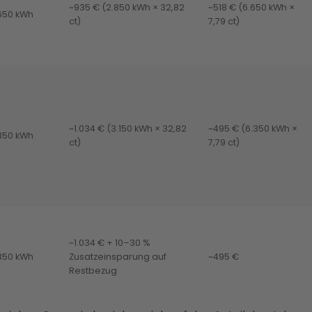
~935 € (2.850 kWh × 32,82
~518 € (6.650 kWh ×
650 kWh
ct)
7,79 ct)
~1.034 € (3.150 kWh × 32,82
~495 € (6.350 kWh ×
350 kWh
ct)
7,79 ct)
~1.034 € + 10–30 %
350 kWh
Zusatzeinsparung auf
~495 €
Restbezug