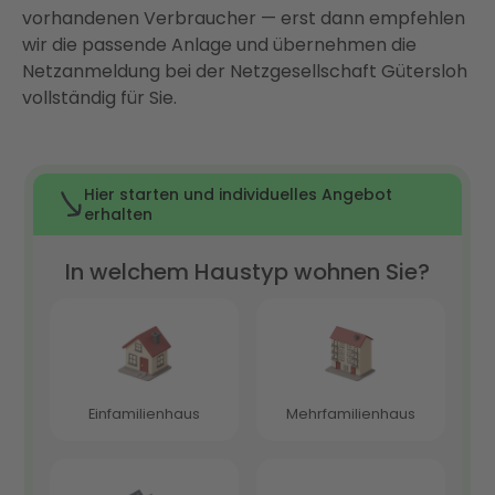
vorhandenen Verbraucher — erst dann empfehlen
Mehr als nur PV-Module: Ihr Haus als vernetztes
wir die passende Anlage und übernehmen die
Energiesystem
Netzanmeldung bei der Netzgesellschaft Gütersloh
Fazit: Photovoltaik in Gütersloh lohnt sich — wenn
vollständig für Sie.
das System stimmt
FAQ