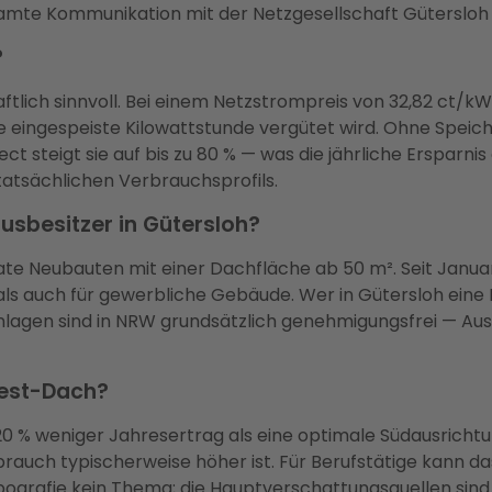
mte Kommunikation mit der Netzgesellschaft Gütersloh un
?
ftlich sinnvoll. Bei einem Netzstrompreis von 32,82 ct/k
e eingespeiste Kilowattstunde vergütet wird. Ohne Speich
 steigt sie auf bis zu 80 % — was die jährliche Ersparnis
s tatsächlichen Verbrauchsprofils.
usbesitzer in Gütersloh?
rivate Neubauten mit einer Dachfläche ab 50 m². Seit Janu
ls auch für gewerbliche Gebäude. Wer in Gütersloh eine
Anlagen sind in NRW grundsätzlich genehmigungsfrei — 
West-Dach?
0 % weniger Jahresertrag als eine optimale Südausrichtu
uch typischerweise höher ist. Für Berufstätige kann da
Topografie kein Thema; die Hauptverschattungsquellen 