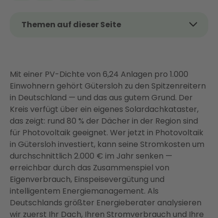
Themen auf dieser Seite
Das Wichtigste auf einen Blick
Lohnt sich Photovoltaik in Gütersloh?
Mit einer PV-Dichte von 6,24 Anlagen pro 1.000
Was kostet eine PV-Anlage in Gütersloh?
Einwohnern gehört Gütersloh zu den Spitzenreitern
Rechenbeispiel: So rechnet sich eine PV-Anlage in
in Deutschland — und das aus gutem Grund. Der
Gütersloh
Kreis verfügt über ein eigenes Solardachkataster,
Förderung und Finanzierung: Was Gütersloh (nicht)
das zeigt: rund 80 % der Dächer in der Region sind
fördert
für Photovoltaik geeignet. Wer jetzt in Photovoltaik
in Gütersloh investiert, kann seine Stromkosten um
Einspeisevergütung 2026: Aktuelle Sätze und
durchschnittlich 2.000 € im Jahr senken —
warum jetzt der richtige Zeitpunkt ist
erreichbar durch das Zusammenspiel von
Solarpflicht NRW: Was Hausbesitzer in Gütersloh
Eigenverbrauch, Einspeisevergütung und
jetzt wissen müssen
intelligentem Energiemanagement. Als
Ihr Weg zur PV-Anlage in Gütersloh — ohne
Deutschlands größter Energieberater analysieren
Koordinationsstress
wir zuerst Ihr Dach, Ihren Stromverbrauch und Ihre