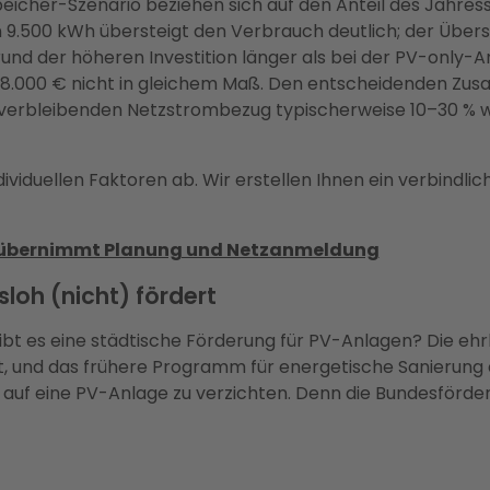
peicher-Szenario beziehen sich auf den Anteil des Jahre
 9.500 kWh übersteigt den Verbrauch deutlich; der Übersc
rund der höheren Investition länger als bei der PV-only-A
8.000 € nicht in gleichem Maß. Den entscheidenden Zusat
n verbleibenden Netzstrombezug typischerweise 10–30 % w
ividuellen Faktoren ab. Wir erstellen Ihnen ein verbindli
ter übernimmt Planung und Netzanmeldung
loh (nicht) fördert
bt es eine städtische Förderung für PV-Anlagen? Die ehrli
ht, und das frühere Programm für energetische Sanierung 
auf eine PV-Anlage zu verzichten. Denn die Bundesförderun