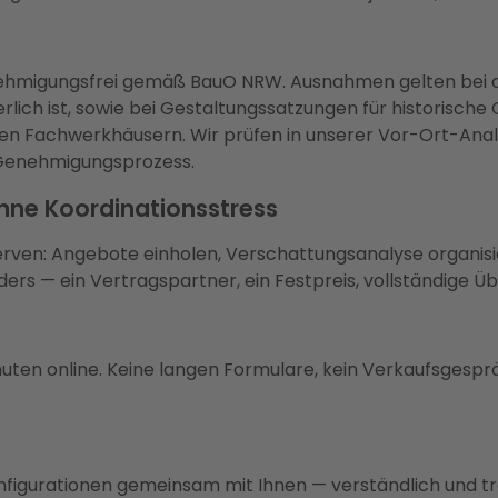
ehmigungsfrei gemäß BauO NRW. Ausnahmen gelten bei d
h ist, sowie bei Gestaltungssatzungen für historische Or
hen Fachwerkhäusern. Wir prüfen in unserer Vor-Ort-Anal
 Genehmigungsprozess.
hne Koordinationsstress
Nerven: Angebote einholen, Verschattungsanalyse organis
ders — ein Vertragspartner, ein Festpreis, vollständige 
uten online. Keine langen Formulare, kein Verkaufsgespräc
nfigurationen gemeinsam mit Ihnen — verständlich und t