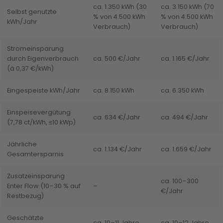
ca. 1.350 kWh (30
ca. 3.150 kWh (70
Selbst genutzte
% von 4.500 kWh
% von 4.500 kWh
kWh/Jahr
Verbrauch)
Verbrauch)
Stromeinsparung
durch Eigenverbrauch
ca. 500 €/Jahr
ca. 1.165 €/Jahr
(à 0,37 €/kWh)
Eingespeiste kWh/Jahr
ca. 8.150 kWh
ca. 6.350 kWh
Einspeisevergütung
ca. 634 €/Jahr
ca. 494 €/Jahr
(7,78 ct/kWh, ≤10 kWp)
Jährliche
ca. 1.134 €/Jahr
ca. 1.659 €/Jahr
Gesamtersparnis
Zusatzeinsparung
ca. 100–300
Enter Flow (10–30 % auf
–
€/Jahr
Restbezug)
Geschätzte
ca. 10–11 Jahre
ca. 10–12 Jahre