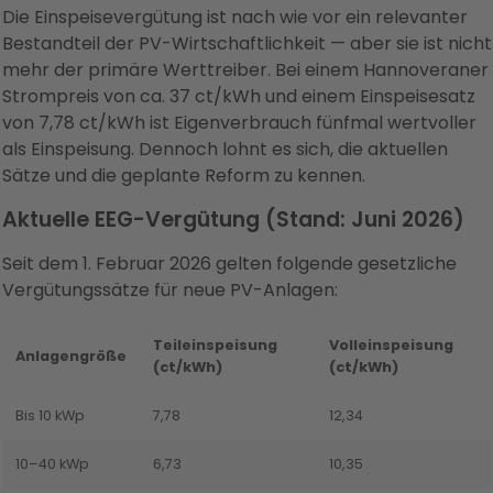
Die Einspeisevergütung ist nach wie vor ein relevanter
Bestandteil der PV-Wirtschaftlichkeit — aber sie ist nicht
mehr der primäre Werttreiber. Bei einem Hannoveraner
Strompreis von ca. 37 ct/kWh und einem Einspeisesatz
von 7,78 ct/kWh ist Eigenverbrauch fünfmal wertvoller
als Einspeisung. Dennoch lohnt es sich, die aktuellen
Sätze und die geplante Reform zu kennen.
Aktuelle EEG-Vergütung (Stand: Juni 2026)
Seit dem 1. Februar 2026 gelten folgende gesetzliche
Vergütungssätze für neue PV-Anlagen:
Teileinspeisung
Volleinspeisung
Anlagengröße
(ct/kWh)
(ct/kWh)
Bis 10 kWp
7,78
12,34
10–40 kWp
6,73
10,35