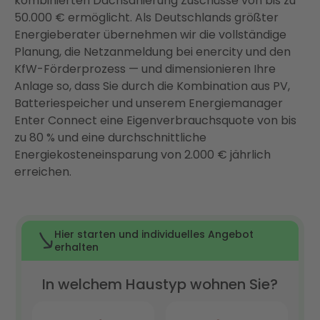
kombinierten Dachsanierung Zuschüsse von bis zu
Zeitfenster vor der EEG-Reform
50.000 € ermöglicht. Als Deutschlands größter
Ist Ihr Dach in Hannover geeignet? So finden Sie es
Energieberater übernehmen wir die vollständige
heraus
Planung, die Netzanmeldung bei enercity und den
KfW-Förderprozess — und dimensionieren Ihre
Von der Planung bis zur Inbetriebnahme: So läuft
Anlage so, dass Sie durch die Kombination aus PV,
Ihr PV-Projekt mit Enter
Batteriespeicher und unserem Energiemanager
Warum Enter? Ihr Full-Service-Partner für
Enter Connect eine Eigenverbrauchsquote von bis
Photovoltaik in Hannover
zu 80 % und eine durchschnittliche
Fazit: Photovoltaik in Hannover 2026 — jetzt ist der
Energiekosteneinsparung von 2.000 € jährlich
richtige Zeitpunkt
erreichen.
FAQ