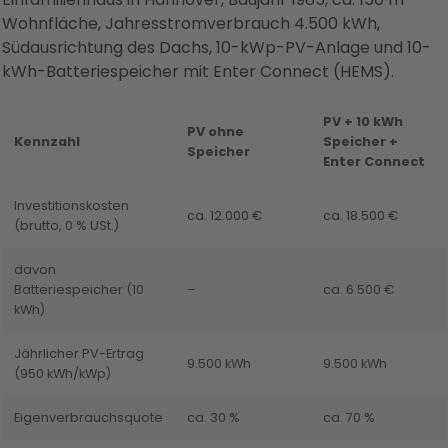
Wohnfläche, Jahresstromverbrauch 4.500 kWh,
Südausrichtung des Dachs, 10-kWp-PV-Anlage und 10-
kWh-Batteriespeicher mit Enter Connect (HEMS).
PV + 10 kWh
PV ohne
Kennzahl
Speicher +
Speicher
Enter Connect
Investitionskosten
ca. 12.000 €
ca. 18.500 €
(brutto, 0 % USt.)
davon
Batteriespeicher (10
–
ca. 6.500 €
kWh)
Jährlicher PV-Ertrag
9.500 kWh
9.500 kWh
(950 kWh/kWp)
Eigenverbrauchsquote
ca. 30 %
ca. 70 %