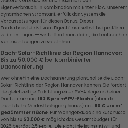
weitere Verbraucher und maximiert den
Eigenverbrauch. In Kombination mit Enter Flow, unserem
dynamischen Stromtarif, erfüllt das System die
Voraussetzungen für diesen Bonus. Dieser
Förderbaustein ist vom Eigentümer selbst bei proKlima
zu beantragen — wir helfen Ihnen dabei, die technischen
Voraussetzungen zu verstehen.
Dach-Solar-Richtlinie der Region Hannover:
Bis zu 50.000 € bei kombinierter
Dachsanierung
Wer ohnehin eine Dachsanierung plant, sollte die
Dach-
Solar-Richtlinie der Region Hannover
kennen. Sie fördert
die gleichzeitige Errichtung einer PV-Anlage und einer
Dachdämmung:
150 € pro m² PV-Fläche
(über die
gesetzliche Mindestbelegung hinaus) und
50 € pro m²
gedämmter Fläche
. Für Wohngebäude sind Zuschüsse
von bis zu
50.000 €
möglich; das Gesamtbudget für
2026 beträgt 2,5 Mio. €. Die Richtlinie ist mit KfW- und