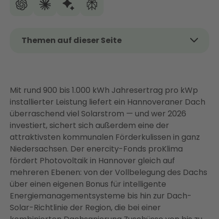
Themen auf dieser Seite
Das Wichtigste auf einen Blick
Lohnt sich Photovoltaik in Hannover? Die Fakten für
2026
Mit rund 900 bis 1.000 kWh Jahresertrag pro kWp
installierter Leistung liefert ein Hannoveraner Dach
Was kostet eine PV-Anlage in Hannover? Konkrete
überraschend viel Solarstrom — und wer 2026
Zahlen für 2026
investiert, sichert sich außerdem eine der
Förderung in Hannover: Wie Sie die kommunale
attraktivsten kommunalen Förderkulissen in ganz
Förderkulisse optimal nutzen
Niedersachsen. Der enercity-Fonds proKlima
Amortisation und Wirtschaftlichkeit: Was Ihre PV-
fördert Photovoltaik in Hannover gleich auf
Anlage in Hannover wirklich bringt
mehreren Ebenen: von der Vollbelegung des Dachs
über einen eigenen Bonus für intelligente
Eigenverbrauch auf bis zu 80 %: Das vernetzte
Energiemanagementsysteme bis hin zur Dach-
Energiesystem
Solar-Richtlinie der Region, die bei einer
Einspeisevergütung 2026: Aktuelle Sätze und das