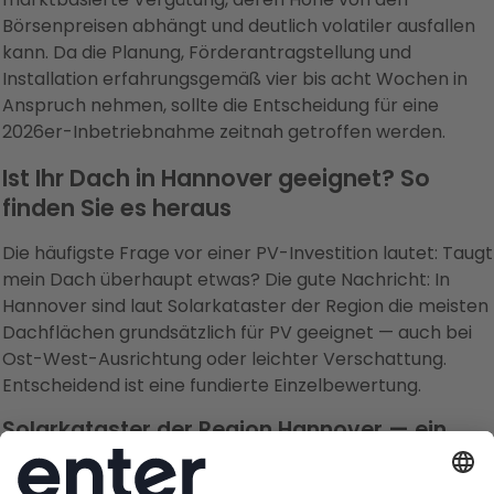
Börsenpreisen abhängt und deutlich volatiler ausfallen
kann. Da die Planung, Förderantragstellung und
Installation erfahrungsgemäß vier bis acht Wochen in
Anspruch nehmen, sollte die Entscheidung für eine
2026er-Inbetriebnahme zeitnah getroffen werden.
Ist Ihr Dach in Hannover geeignet? So
finden Sie es heraus
Die häufigste Frage vor einer PV-Investition lautet: Taugt
mein Dach überhaupt etwas? Die gute Nachricht: In
Hannover sind laut Solarkataster der Region die meisten
Dachflächen grundsätzlich für PV geeignet — auch bei
Ost-West-Ausrichtung oder leichter Verschattung.
Entscheidend ist eine fundierte Einzelbewertung.
Solarkataster der Region Hannover — ein
guter Einstieg