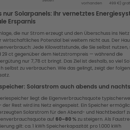
Selten
vorhanden
499 €) grat
s nur Solarpanels: Ihr vernetztes Energiesys
e Ersparnis
lage, die nur Strom erzeugt und den Überschuss ins Netz 
r wirtschaftliches Potenzial bei weitem nicht aus. Der Ha
igenverbrauch: Jede Kilowattstunde, die Sie selbst nutzen,
d 29 ct gegenüber dem Netzstrompreis — während die
ergütung nur 7,78 ct bringt. Das Ziel ist deshalb, so viel S
h selbst zu verbrauchen. Wie das gelingt, zeigt der folge
atz.
espeicher: Solarstrom auch abends und nachts
eriespeicher liegt die Eigenverbrauchsquote typischerwe
 der Rest wird ins Netz eingespeist. Ein Speicher ermöglic
erzeugten Solarstrom für den Abend- und Nachtbedarf z
igenverbrauchsquote auf
60–80 %
zu steigern. Als Faustre
erung gilt: ca. 1 kWh Speicherkapazität pro 1.000 kWh