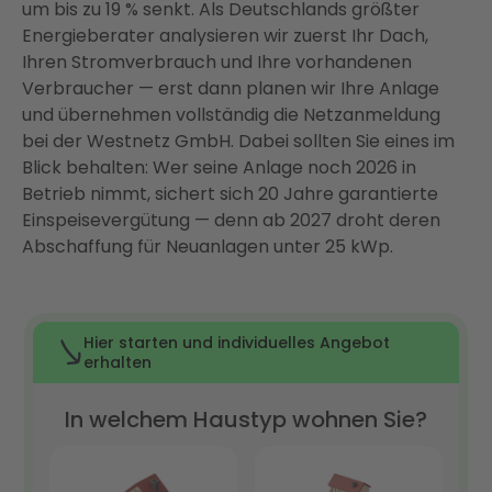
Fazit: Photovoltaik in Mülheim an der Ruhr — jetzt
um bis zu 19 % senkt. Als Deutschlands größter
ist der richtige Zeitpunkt
Energieberater analysieren wir zuerst Ihr Dach,
Ihren Stromverbrauch und Ihre vorhandenen
FAQ
Verbraucher — erst dann planen wir Ihre Anlage
und übernehmen vollständig die Netzanmeldung
bei der Westnetz GmbH. Dabei sollten Sie eines im
Blick behalten: Wer seine Anlage noch 2026 in
Betrieb nimmt, sichert sich 20 Jahre garantierte
Einspeisevergütung — denn ab 2027 droht deren
Abschaffung für Neuanlagen unter 25 kWp.