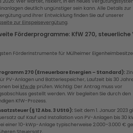
 2026: Wer wartet, riskiert, in ein neues Vergütungssystem
einanlagen deutlich ungünstiger sein kann. Alle Details zur
ergütung und ihrer Entwicklung finden Sie auf unserer
seite zur Einspeisevergütung
.
eite Förderprogramme: KfW 270, steuerliche V
igsten Förderinstrumente für Mülheimer Eigenheimbesitze
ogramm 270 (Erneuerbare Energien – Standard):
Zin
für PV-Anlagen und Batteriespeicher, Laufzeit bis 30 Jahre
ionen bei
kfw.de
prüfen. Wichtig: Der Antrag muss vor
sabschluss gestellt werden. Wir begleiten Sie durch den
ändigen KfW-Prozess.
satzsteuer (§ 12 Abs. 3 UStG):
Seit dem 1. Januar 2023 gi
uersatz auf Kauf und Installation von PV-Anlagen bis 30 
bei einer 10-kWp-Anlage typischerweise 2.000–3.000 € 
üheren Steuersatz.