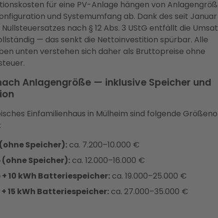
titionskosten für eine PV-Anlage hängen von Anlagengröß
onfiguration und Systemumfang ab. Dank des seit Januar
Nullsteuersatzes nach § 12 Abs. 3 UStG entfällt die Umsa
ollständig — das senkt die Nettoinvestition spürbar. Alle
ben unten verstehen sich daher als Bruttopreise ohne
teuer.
nach Anlagengröße — inklusive Speicher und
tion
ypisches Einfamilienhaus in Mülheim sind folgende Größe
:
(ohne Speicher):
ca. 7.200–10.000 €
 (ohne Speicher):
ca. 12.000–16.000 €
 + 10 kWh Batteriespeicher:
ca. 19.000–25.000 €
 + 15 kWh Batteriespeicher:
ca. 27.000–35.000 €