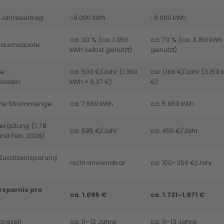
 Jahresertrag
~9.000 kWh
~9.000 kWh
ca. 30 % (ca. 1.350
ca. 70 % (ca. 3.150 kWh
rauchsquote
kWh selbst genutzt)
genutzt)
te
ca. 500 €/Jahr (1.350
ca. 1.166 €/Jahr (3.150 
kosten
kWh × 0,37 €)
€)
ste Strommenge
ca. 7.650 kWh
ca. 5.850 kWh
ergütung (7,78
ca. 595 €/Jahr
ca. 455 €/Jahr
and Feb. 2026)
 Zusatzeinsparung
nicht anwendbar
ca. 100–350 €/Jahr
sparnis pro
ca. 1.095 €
ca. 1.721–1.971 €
onszeit
ca. 11–12 Jahre
ca. 11–13 Jahre