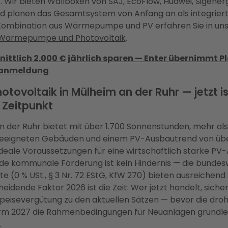
. Wir bieten Wallboxen von SAJ, EcoFlow, Huawei, Sigener
d planen das Gesamtsystem von Anfang an als integrierte
Kombination aus Wärmepumpe und PV erfahren Sie in u
Wärmepumpe und Photovoltaik
.
ittlich 2.000 € jährlich sparen — Enter übernimmt 
zanmeldung
hotovoltaik in Mülheim an der Ruhr — jetzt is
e Zeitpunkt
 der Ruhr bietet mit über 1.700 Sonnenstunden, mehr als 
geeigneten Gebäuden und einem PV-Ausbautrend von üb
ideale Voraussetzungen für eine wirtschaftlich starke PV-
nde kommunale Förderung ist kein Hindernis — die bundes
e (0 % USt., § 3 Nr. 72 EStG, KfW 270) bieten ausreichend
eidende Faktor 2026 ist die Zeit: Wer jetzt handelt, sicher
speisevergütung zu den aktuellen Sätzen — bevor die dro
m 2027 die Rahmenbedingungen für Neuanlagen grundl
.