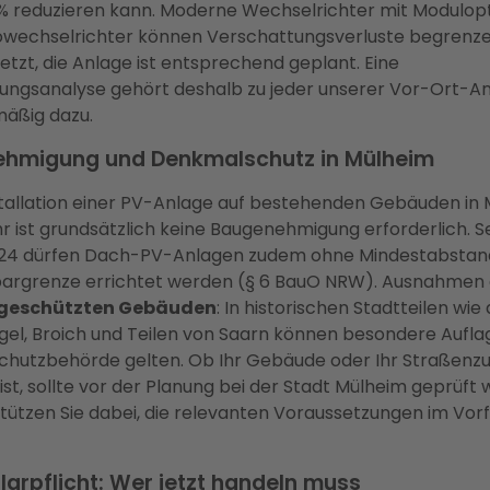
% reduzieren kann. Moderne Wechselrichter mit Modulop
owechselrichter können Verschattungsverluste begrenz
tzt, die Anlage ist entsprechend geplant. Eine
ungsanalyse gehört deshalb zu jeder unserer Vor-Ort-A
äßig dazu.
hmigung und Denkmalschutz in Mülheim
nstallation einer PV-Anlage auf bestehenden Gebäuden in
r ist grundsätzlich keine Baugenehmigung erforderlich. Se
24 dürfen Dach-PV-Anlagen zudem ohne Mindestabstand
argrenze errichtet werden (§ 6 BauO NRW). Ausnahmen 
geschützten Gebäuden
: In historischen Stadtteilen wi
gel, Broich und Teilen von Saarn können besondere Aufla
hutzbehörde gelten. Ob Ihr Gebäude oder Ihr Straßenz
ist, sollte vor der Planung bei der Stadt Mülheim geprüft 
tützen Sie dabei, die relevanten Voraussetzungen im Vorf
arpflicht: Wer jetzt handeln muss