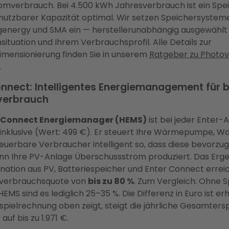
omverbrauch. Bei 4.500 kWh Jahresverbrauch ist ein Spe
nutzbarer Kapazität optimal. Wir setzen Speichersysteme
igenergy und SMA ein — herstellerunabhängig ausgewählt
situation und Ihrem Verbrauchsprofil. Alle Details zur
imensionierung finden Sie in unserem
Ratgeber zu Photov
.
nnect: Intelligentes Energiemanagement für b
verbrauch
 Connect Energiemanager (HEMS)
ist bei jeder Enter-
inklusive (Wert: 499 €). Er steuert Ihre Wärmepumpe, Wa
euerbare Verbraucher intelligent so, dass diese bevorzu
nn Ihre PV-Anlage Überschussstrom produziert. Das Ergeb
nation aus PV, Batteriespeicher und Enter Connect errei
nverbrauchsquote von
bis zu 80 %
. Zum Vergleich: Ohne 
EMS sind es lediglich 25–35 %. Die Differenz in Euro ist er
ispielrechnung oben zeigt, steigt die jährliche Gesamters
 auf bis zu 1.971 €.