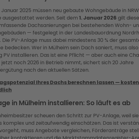
1. Januar 2025 müssen neu gebaute Wohngebäude in NRW 
 ausgestattet werden. Seit dem
1. Januar 2026
gilt diese
umfassende Dachsanierungen bei bestehenden Wohn- u
gebäuden — festgelegt in der Landesbauordnung Nordrh
. Die PV-Anlage muss dabei mindestens 30 % der gesamt
e bedecken. Wer in Mülheim sein Dach saniert, muss also
ig PV installieren. Das ist eine Pflicht — aber auch eine C
 jetzt noch 2026 in Betrieb nimmt, sichert sich 20 Jahre
vergütung nach den aktuellen Sätzen.
ragspotenzial Ihres Dachs berechnen lassen — kosten
dlich
ge in Mülheim installieren: So läuft es ab
nheimbesitzer scheuen den Schritt zur PV-Anlage, weil si
s komplex und zeitaufwendig einschätzen. Das ist verstän
 vorgeht, muss Angebote vergleichen, Förderanträge stel
iber kontaktieren und die Marktstammdatenregister-A