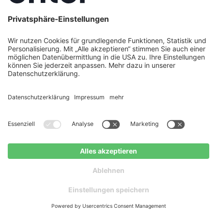
Jetzt für Ihr Haus prüfen
PV in Mülheim a. d. Ruhr
Kostenloser
planen
Ratgeber