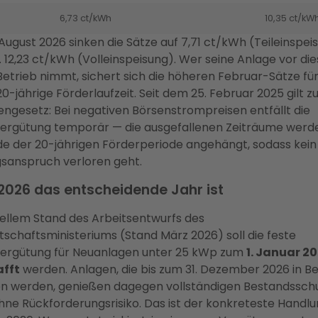
6,73 ct/kWh
10,35 ct/kW
August 2026 sinken die Sätze auf 7,71 ct/kWh (Teileinspeis
12,23 ct/kWh (Volleinspeisung). Wer seine Anlage vor di
etrieb nimmt, sichert sich die höheren Februar-Sätze für
-jährige Förderlaufzeit. Seit dem 25. Februar 2025 gilt 
engesetz: Bei negativen Börsenstrompreisen entfällt die
vergütung temporär — die ausgefallenen Zeiträume werd
de der 20-jährigen Förderperiode angehängt, sodass kein
sanspruch verloren geht.
026 das entscheidende Jahr ist
ellem Stand des Arbeitsentwurfs des
schaftsministeriums (Stand März 2026) soll die feste
vergütung für Neuanlagen unter 25 kWp zum
1. Januar 2
fft
werden. Anlagen, die bis zum 31. Dezember 2026 in Be
werden, genießen dagegen vollständigen Bestandsschut
hne Rückforderungsrisiko. Das ist der konkreteste Handl