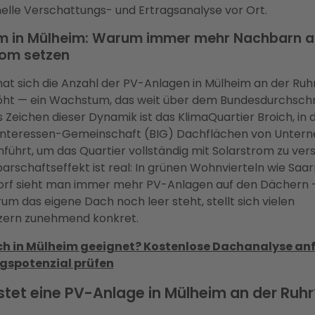
elle Verschattungs- und Ertragsanalyse vor Ort.
 in Mülheim: Warum immer mehr Nachbarn a
rom setzen
hat sich die Anzahl der PV-Anlagen in Mülheim an der Ru
ht — ein Wachstum, das weit über dem Bundesdurchschnit
 Zeichen dieser Dynamik ist das KlimaQuartier Broich, in 
Interessen-Gemeinschaft (BIG) Dachflächen von Unter
ührt, um das Quartier vollständig mit Solarstrom zu ver
rschaftseffekt ist real: In grünen Wohnvierteln wie Saar
orf sieht man immer mehr PV-Anlagen auf den Dächern 
um das eigene Dach noch leer steht, stellt sich vielen
zern zunehmend konkret.
ach in Mülheim geeignet? Kostenlose Dachanalyse an
gspotenzial prüfen
tet eine PV-Anlage in Mülheim an der Ruhr