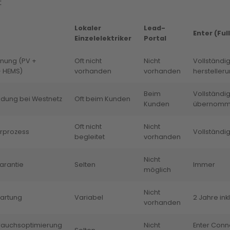
:
Lokaler
Lead-
Enter (Ful
Einzelelektriker
Portal
nung (PV +
Oft nicht
Nicht
Vollständig
+ HEMS)
vorhanden
vorhanden
hersteller
Beim
Vollständi
dung bei Westnetz
Oft beim Kunden
Kunden
übernom
Oft nicht
Nicht
rprozess
Vollständig
begleitet
vorhanden
Nicht
arantie
Selten
Immer
möglich
Nicht
artung
Variabel
2 Jahre ink
vorhanden
rauchsoptimierung
Nicht
Enter Conn