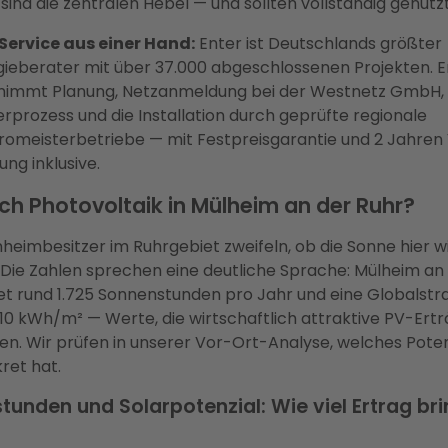
sind die zentralen Hebel — und sollten vollständig genutz
-Service aus einer Hand:
Enter ist Deutschlands größter
ieberater mit über 37.000 abgeschlossenen Projekten. E
nimmt Planung, Netzanmeldung bei der Westnetz GmbH,
rprozess und die Installation durch geprüfte regionale
romeisterbetriebe — mit Festpreisgarantie und 2 Jahren
ng inklusive.
ich Photovoltaik in Mülheim an der Ruhr?
nheimbesitzer im Ruhrgebiet zweifeln, ob die Sonne hier wi
 Die Zahlen sprechen eine deutliche Sprache: Mülheim an
et rund 1.725 Sonnenstunden pro Jahr und eine Globalstr
1.110 kWh/m² — Werte, die wirtschaftlich attraktive PV-Ert
n. Wir prüfen in unserer Vor-Ort-Analyse, welches Potenz
ret hat.
unden und Solarpotenzial: Wie viel Ertrag brin