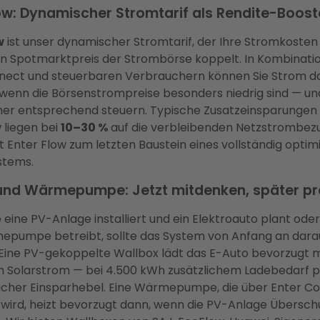
ow: Dynamischer Stromtarif als Rendite-Boost
w
ist unser dynamischer Stromtarif, der Ihre Stromkosten
en Spotmarktpreis der Strombörse koppelt. In Kombinati
nect und steuerbaren Verbrauchern können Sie Strom d
 wenn die Börsenstrompreise besonders niedrig sind — un
er entsprechend steuern. Typische Zusatzeinsparungen
 liegen bei
10–30 %
auf die verbleibenden Netzstrombez
Enter Flow zum letzten Baustein eines vollständig optim
stems.
und Wärmepumpe: Jetzt mitdenken, später pro
eine PV-Anlage installiert und ein Elektroauto plant oder
epumpe betreibt, sollte das System von Anfang an dara
 Eine PV-gekoppelte Wallbox lädt das E-Auto bevorzugt m
 Solarstrom — bei 4.500 kWh zusätzlichem Ladebedarf p
licher Einsparhebel. Eine Wärmepumpe, die über Enter C
 wird, heizt bevorzugt dann, wenn die PV-Anlage Übersch