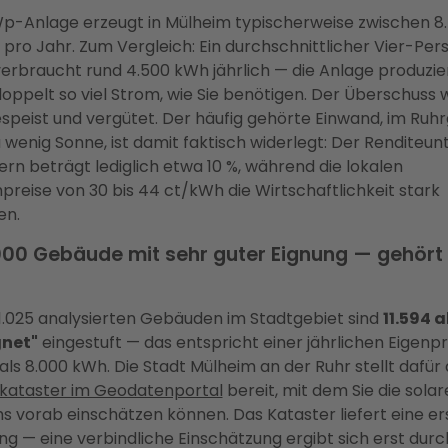
Wp-Anlage erzeugt in Mülheim typischerweise zwischen 8
pro Jahr. Zum Vergleich: Ein durchschnittlicher Vier-Pe
erbraucht rund 4.500 kWh jährlich — die Anlage produzier
oppelt so viel Strom, wie Sie benötigen. Der Überschuss w
speist und vergütet. Der häufig gehörte Einwand, im Ruh
 wenig Sonne, ist damit faktisch widerlegt: Der Renditeun
rn beträgt lediglich etwa 10 %, während die lokalen
reise von 30 bis 44 ct/kWh die Wirtschaftlichkeit stark
en.
000 Gebäude mit sehr guter Eignung — gehört 
1.025 analysierten Gebäuden im Stadtgebiet sind
11.594 a
gnet"
eingestuft — das entspricht einer jährlichen Eigenp
ls 8.000 kWh. Die Stadt Mülheim an der Ruhr stellt dafür
kataster im Geodatenportal
bereit, mit dem Sie die sola
s vorab einschätzen können. Das Kataster liefert eine er
ng — eine verbindliche Einschätzung ergibt sich erst durc