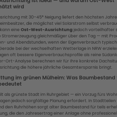
Ausrichtung ist ideal — und warum Ost-West
ätzt wird
srichtung mit 30–45° Neigung liefert den höchsten Jahre
eimbesitzer, die möglichst viel Solarstrom selbst verbra
kann eine
Ost-West-Ausrichtung
jedoch vorteilhafter s
ie Stromerzeugung gleichmäßiger über den Tag — mit Prod
n- und Abendstunden, wenn der Eigenverbrauch typisch
 Gerade bei der wechselhaften Wetterlage in NRW erziele
en oft bessere Eigenverbrauchsprofile als reine Südanla
or-Ort-Analyse berechnen wir für Ihre konkrete Dachsitu
richtung die höhere jährliche Gesamtersparnis bringt.
ttung im grünen Mülheim: Was Baumbestand f
bedeutet
lt als grünste Stadt im Ruhrgebiet — ein Vorzug fürs Woh
agen jedoch sorgfältige Planung erfordert. In Stadtteilen 
nd den Ruhrhöhen sorgt alter Baumbestand für teils erhe
ng, die den Jahresertrag einer Anlage ohne professionel