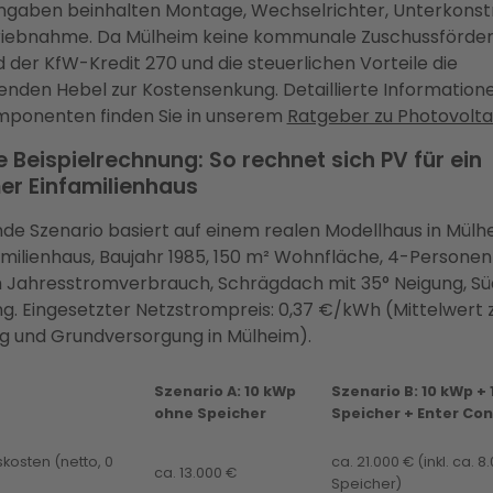
angaben beinhalten Montage, Wechselrichter, Unterkonst
riebnahme. Da Mülheim keine kommunale Zuschussförde
nd der KfW-Kredit 270 und die steuerlichen Vorteile die
enden Hebel zur Kostensenkung. Detaillierte Information
ponenten finden Sie in unserem
Ratgeber zu Photovolta
 Beispielrechnung: So rechnet sich PV für ein
er Einfamilienhaus
de Szenario basiert auf einem realen Modellhaus in Mülh
amilienhaus, Baujahr 1985, 150 m² Wohnfläche, 4-Personen
 Jahresstromverbrauch, Schrägdach mit 35° Neigung, S
ng. Eingesetzter Netzstrompreis: 0,37 €/kWh (Mittelwert
g und Grundversorgung in Mülheim).
Szenario A: 10 kWp
Szenario B: 10 kWp +
ohne Speicher
Speicher + Enter Co
skosten (netto, 0
ca. 21.000 € (inkl. ca. 8
ca. 13.000 €
Speicher)