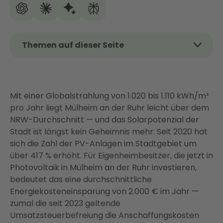
Themen auf dieser Seite
Das Wichtigste auf einen Blick
Lohnt sich Photovoltaik in Mülheim an der Ruhr?
Mit einer Globalstrahlung von 1.020 bis 1.110 kWh/m²
Was kostet eine PV-Anlage in Mülheim an der
pro Jahr liegt Mülheim an der Ruhr leicht über dem
Ruhr?
NRW-Durchschnitt — und das Solarpotenzial der
Förderung und Einspeisevergütung 2026 — was
Stadt ist längst kein Geheimnis mehr: Seit 2020 hat
Ihnen in Mülheim zusteht
sich die Zahl der PV-Anlagen im Stadtgebiet um
Dacheignung in Mülheim: Ausrichtung,
über 417 % erhöht. Für Eigenheimbesitzer, die jetzt in
Verschattung, Denkmalschutz
Photovoltaik in Mülheim an der Ruhr investieren,
bedeutet das eine durchschnittliche
PV-Anlage in Mülheim installieren: So läuft es ab
Energiekosteneinsparung von 2.000 € im Jahr —
Mehr als nur Solarpanels: Ihr vernetztes
zumal die seit 2023 geltende
Energiesystem für maximale Ersparnis
Umsatzsteuerbefreiung die Anschaffungskosten