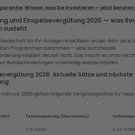
garantie: Wissen, was Sie investieren — jetzt beraten
ng und Einspeisevergütung 2026 — was Ihn
 zusteht
landschaft für PV-Anlagen in Mülheim an der Ruhr setzt s
iten Programmen zusammen — eine kommunale
rderung existiert derzeit nicht. Das macht es umso wichti
en Bundesförderungen vollständig auszuschöpfen.
severgütung 2026: Aktuelle Sätze und nächste
ung
. Februar 2026 gelten folgende Vergütungssätze für neue
röße
Teileinspeisung (Überschuss)
Volleinspe
7,78 ct/kWh
12,34 ct/kW