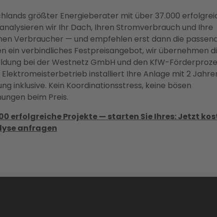
chlands größter Energieberater mit über 37.000 erfolgre
analysieren wir Ihr Dach, Ihren Stromverbrauch und Ihre
en Verbraucher — und empfehlen erst dann die passend
en ein verbindliches Festpreisangebot, wir übernehmen d
dung bei der Westnetz GmbH und den KfW-Förderprozes
 Elektromeisterbetrieb installiert Ihre Anlage mit 2 Jahre
g inklusive. Kein Koordinationsstress, keine bösen
ungen beim Preis.
00 erfolgreiche Projekte — starten Sie Ihres: Jetzt ko
yse anfragen