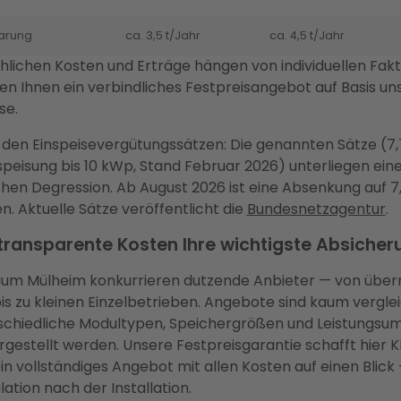
arung
ca. 3,5 t/Jahr
ca. 4,5 t/Jahr
hlichen Kosten und Erträge hängen von individuellen Fak
len Ihnen ein verbindliches Festpreisangebot auf Basis un
se.
u den Einspeisevergütungssätzen: Die genannten Sätze (7
nspeisung bis 10 kWp, Stand Februar 2026) unterliegen ein
chen Degression. Ab August 2026 ist eine Absenkung auf 7
. Aktuelle Sätze veröffentlicht die
Bundesnetzagentur
.
ransparente Kosten Ihre wichtigste Absicher
um Mülheim konkurrieren dutzende Anbieter — von über
is zu kleinen Einzelbetrieben. Angebote sind kaum vergle
rschiedliche Modultypen, Speichergrößen und Leistungsu
estellt werden. Unsere Festpreisgarantie schafft hier Kla
in vollständiges Angebot mit allen Kosten auf einen Blick
ation nach der Installation.