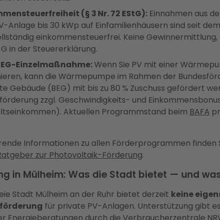
mensteuerfreiheit (§ 3 Nr. 72 EStG):
Einnahmen aus de
V-Anlage bis 30 kWp auf Einfamilienhäusern sind seit dem
llständig einkommensteuerfrei. Keine Gewinnermittlung, 
G in der Steuererklärung.
BEG-Einzelmaßnahme:
Wenn Sie PV mit einer Wärmep
ieren, kann die Wärmepumpe im Rahmen der Bundesförd
nte Gebäude (BEG) mit bis zu 80 % Zuschuss gefördert we
förderung zzgl. Geschwindigkeits- und Einkommensbonus,
ltseinkommen). Aktuellen Programmstand beim
BAFA
pr
rende Informationen zu allen Förderprogrammen finden S
Ratgeber zur Photovoltaik-Förderung
.
g in Mülheim: Was die Stadt bietet — und was
reie Stadt Mülheim an der Ruhr bietet derzeit
keine eige
förderung
für private PV-Anlagen. Unterstützung gibt e
er Energieberatungen durch die Verbraucherzentrale NR