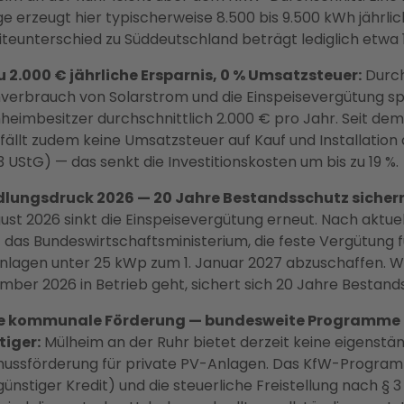
e erzeugt hier typischerweise 8.500 bis 9.500 kWh jährli
teunterschied zu Süddeutschland beträgt lediglich etwa 1
zu 2.000 € jährliche Ersparnis, 0 % Umsatzsteuer:
Durc
nverbrauch von Solarstrom und die Einspeisevergütung s
heimbesitzer durchschnittlich 2.000 € pro Jahr. Seit dem 
fällt zudem keine Umsatzsteuer auf Kauf und Installation 
3 UStG) — das senkt die Investitionskosten um bis zu 19 %.
lungsdruck 2026 — 20 Jahre Bestandsschutz sichern
gust 2026 sinkt die Einspeisevergütung erneut. Nach aktu
 das Bundeswirtschaftsministerium, die feste Vergütung f
lagen unter 25 kWp zum 1. Januar 2027 abzuschaffen. Wer
ber 2026 in Betrieb geht, sichert sich 20 Jahre Bestand
e kommunale Förderung — bundesweite Programme
tiger:
Mülheim an der Ruhr bietet derzeit keine eigenstä
hussförderung für private PV-Anlagen. Das KfW-Progra
günstiger Kredit) und die steuerliche Freistellung nach § 3 