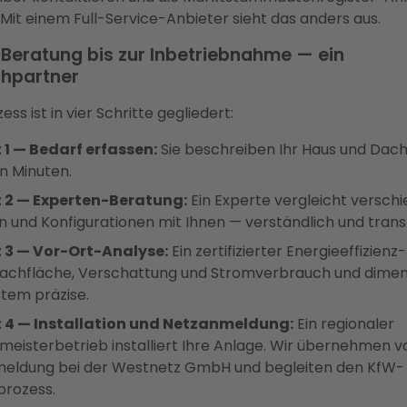
 Mit einem Full-Service-Anbieter sieht das anders aus.
 Beratung bis zur Inbetriebnahme — ein
hpartner
ss ist in vier Schritte gegliedert:
 1 — Bedarf erfassen:
Sie beschreiben Ihr Haus und Dach 
n Minuten.
t 2 — Experten-Beratung:
Ein Experte vergleicht versch
 und Konfigurationen mit Ihnen — verständlich und trans
t 3 — Vor-Ort-Analyse:
Ein zertifizierter Energieeffizien
Dachfläche, Verschattung und Stromverbrauch und dimen
tem präzise.
t 4 — Installation und Netzanmeldung:
Ein regionaler
meisterbetrieb installiert Ihre Anlage. Wir übernehmen vo
meldung bei der Westnetz GmbH und begleiten den KfW-
prozess.