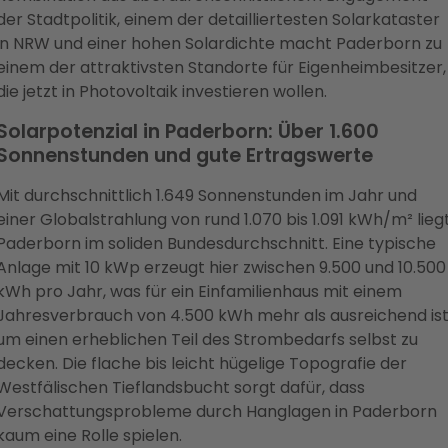
der Stadtpolitik, einem der detailliertesten Solarkataster
in NRW und einer hohen Solardichte macht Paderborn zu
einem der attraktivsten Standorte für Eigenheimbesitzer,
die jetzt in Photovoltaik investieren wollen.
Solarpotenzial in Paderborn: Über 1.600
Sonnenstunden und gute Ertragswerte
Mit durchschnittlich 1.649 Sonnenstunden im Jahr und
einer Globalstrahlung von rund 1.070 bis 1.091 kWh/m² lieg
Paderborn im soliden Bundesdurchschnitt. Eine typische
Anlage mit 10 kWp erzeugt hier zwischen 9.500 und 10.500
kWh pro Jahr, was für ein Einfamilienhaus mit einem
Jahresverbrauch von 4.500 kWh mehr als ausreichend ist
um einen erheblichen Teil des Strombedarfs selbst zu
decken. Die flache bis leicht hügelige Topografie der
Westfälischen Tieflandsbucht sorgt dafür, dass
Verschattungsprobleme durch Hanglagen in Paderborn
kaum eine Rolle spielen.