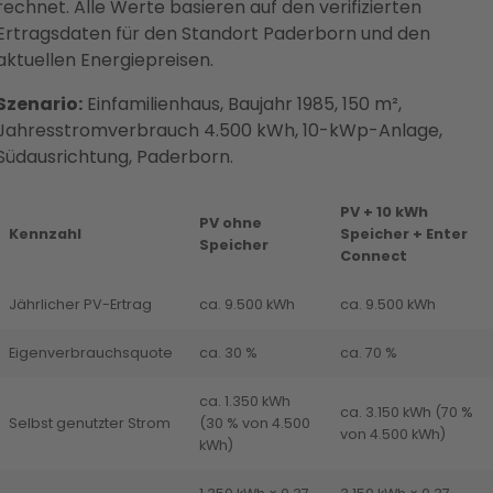
rechnet. Alle Werte basieren auf den verifizierten
Ertragsdaten für den Standort Paderborn und den
aktuellen Energiepreisen.
Szenario:
Einfamilienhaus, Baujahr 1985, 150 m²,
Jahresstromverbrauch 4.500 kWh, 10-kWp-Anlage,
Südausrichtung, Paderborn.
PV + 10 kWh
PV ohne
Kennzahl
Speicher + Enter
Speicher
Connect
Jährlicher PV-Ertrag
ca. 9.500 kWh
ca. 9.500 kWh
Eigenverbrauchsquote
ca. 30 %
ca. 70 %
ca. 1.350 kWh
ca. 3.150 kWh (70 %
Selbst genutzter Strom
(30 % von 4.500
von 4.500 kWh)
kWh)