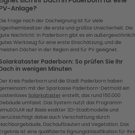
Eignet sich Ihr Dach in Paderborn für eine
PV-Anlage?
Die Frage nach der Dacheignung ist für viele
Eigenheimbesitzer die erste und größte Unsicherheit. Die
gute Nachricht: In Paderborn gibt es ein außergewöhnlic
gutes Werkzeug für eine erste Einschätzung, und die
meisten Dächer in der Region sind für PV geeignet.
Solarkataster Paderborn: So prüfen Sie Ihr
Dach in wenigen Minuten
Der Kreis Paderborn und die Stadt Paderborn haben
gemeinsam mit der Sparkasse Paderborn-Detmold ein
kostenloses
Solarkataster
erstellt, das rund 150.000
Gebäude umfasst. Das System nutzt das Programm
simuSOLAR auf Basis exakter 3D-Stadtmodelle und
berücksichtigt dabei auch Verschattung durch
Nachbargebäude, Dachaufbauten und Vegetation. Das
Ergebnis ist eine qualifizierte Eignungsklassifikation für Ihr