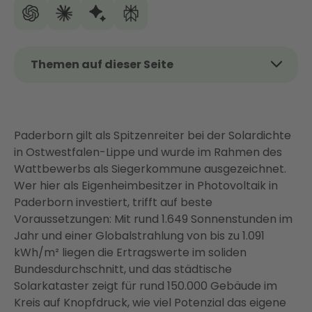
Themen auf dieser Seite
Das Wichtigste auf einen Blick
Warum sich Photovoltaik in Paderborn besonders
lohnt
Paderborn gilt als Spitzenreiter bei der Solardichte
in Ostwestfalen-Lippe und wurde im Rahmen des
Was kostet eine PV-Anlage in Paderborn?
Wattbewerbs als Siegerkommune ausgezeichnet.
Eignet sich Ihr Dach in Paderborn für eine PV-
Wer hier als Eigenheimbesitzer in Photovoltaik in
Anlage?
Paderborn investiert, trifft auf beste
Mehr herausholen: Vernetztes Energiesystem statt
Voraussetzungen: Mit rund 1.649 Sonnenstunden im
isolierter PV-Anlage
Jahr und einer Globalstrahlung von bis zu 1.091
kWh/m² liegen die Ertragswerte im soliden
So läuft Ihre PV-Anlage mit Enter: Von der
Bundesdurchschnitt, und das städtische
Beratung bis zum ersten Kilowatt
Solarkataster zeigt für rund 150.000 Gebäude im
Warum Eigenheimbesitzer in Paderborn Enter
Kreis auf Knopfdruck, wie viel Potenzial das eigene
vertrauen