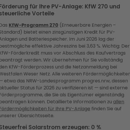
Förderung für Ihre PV-Anlage: KfW 270 und
steuerliche Vorteile
Das
KfW-Programm 270
(Erneuerbare Energien –
Standard) bietet einen zinsgünstigen Kredit für PV-
Anlagen und Batteriespeicher. Im Juni 2026 lag der
bestmögliche effektive Jahreszins bei 3,63 %. Wichtig: Der
KfW-Förderkredit muss vor Abschluss des Kaufvertrags
beantragt werden. Wir übernehmen für Sie vollständig
den KfW-Förderprozess und die Netzanmeldung bei
Westfalen Weser Netz. Alle weiteren Fördermöglichkeite
— etwa das NRW-Landesprogramm progres.nrw, dessen
aktueller Status für 2026 zu verifizieren ist — sind externe
Förderprogramme, die Sie als Eigentümer eigenständig
beantragen können. Detaillierte Informationen zu
allen
Fördermöglichkeiten für Ihre PV-Anlage
finden Sie auf
unserer Übersichtsseite.
Steuerfrei Solarstrom erzeugen: 0 %