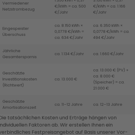
1.350 kWh × 0,37
3.150 kWh × 0,37
Vermiedener
€/kWh = ca. 500
€/kWh = ca. 1.166
Netzstrombezug
€/Jahr
€/Jahr
ca. 8.150 kWh ×
ca. 6.350 kWh ×
Eingespeister
0,0778 €/kWh =
0,0778 €/kWh = ca.
Überschuss
ca. 634 €/Jahr
494 €/Jahr
Jährliche
ca. 1.134 €/Jahr
ca. 1.660 €/Jahr
Gesamtersparnis
ca. 13.000 € (PV) +
Geschätzte
ca. 8.000 €
Investitionskosten
ca. 13.000 €
(Speicher) = ca.
(Richtwert)
21.000 €
Geschätzte
ca. 11–12 Jahre
ca. 12–13 Jahre
Amortisationszeit
Die tatsächlichen Kosten und Erträge hängen von
individuellen Faktoren ab. Wir erstellen Ihnen ein
verbindliches Festpreisangebot auf Basis unserer Vor-