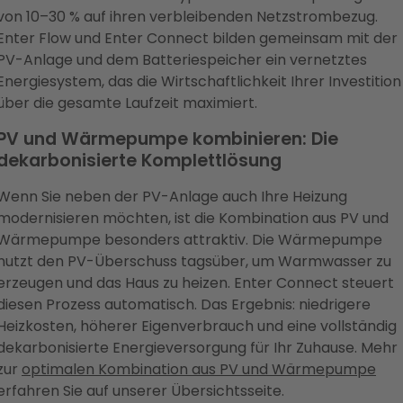
von 10–30 % auf ihren verbleibenden Netzstrombezug.
Enter Flow und Enter Connect bilden gemeinsam mit der
PV-Anlage und dem Batteriespeicher ein vernetztes
Energiesystem, das die Wirtschaftlichkeit Ihrer Investition
über die gesamte Laufzeit maximiert.
PV und Wärmepumpe kombinieren: Die
dekarbonisierte Komplettlösung
Wenn Sie neben der PV-Anlage auch Ihre Heizung
modernisieren möchten, ist die Kombination aus PV und
Wärmepumpe besonders attraktiv. Die Wärmepumpe
nutzt den PV-Überschuss tagsüber, um Warmwasser zu
erzeugen und das Haus zu heizen. Enter Connect steuert
diesen Prozess automatisch. Das Ergebnis: niedrigere
Heizkosten, höherer Eigenverbrauch und eine vollständig
dekarbonisierte Energieversorgung für Ihr Zuhause. Mehr
zur
optimalen Kombination aus PV und Wärmepumpe
erfahren Sie auf unserer Übersichtsseite.