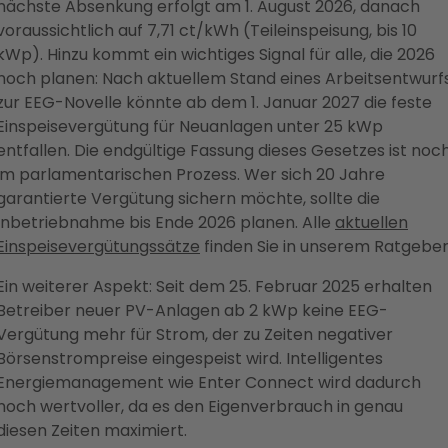
nächste Absenkung erfolgt am 1. August 2026, danach
voraussichtlich auf 7,71 ct/kWh (Teileinspeisung, bis 10
kWp). Hinzu kommt ein wichtiges Signal für alle, die 2026
noch planen: Nach aktuellem Stand eines Arbeitsentwurf
zur EEG-Novelle könnte ab dem 1. Januar 2027 die feste
Einspeisevergütung für Neuanlagen unter 25 kWp
entfallen. Die endgültige Fassung dieses Gesetzes ist noc
im parlamentarischen Prozess. Wer sich 20 Jahre
garantierte Vergütung sichern möchte, sollte die
Inbetriebnahme bis Ende 2026 planen. Alle
aktuellen
Einspeisevergütungssätze
finden Sie in unserem Ratgeber
Ein weiterer Aspekt: Seit dem 25. Februar 2025 erhalten
Betreiber neuer PV-Anlagen ab 2 kWp keine EEG-
Vergütung mehr für Strom, der zu Zeiten negativer
Börsenstrompreise eingespeist wird. Intelligentes
Energiemanagement wie Enter Connect wird dadurch
noch wertvoller, da es den Eigenverbrauch in genau
diesen Zeiten maximiert.