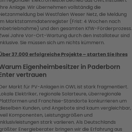
Ein regionaler Elektromeisterbetrieb aus OWL installiert
Ihre Anlage. Wir übernehmen vollständig die
Netzanmeldung bei Westfalen Weser Netz, die Meldung
im Marktstammdatenregister (Frist: 4 Wochen nach
Inbetriebnahme) und den gesamten KfW-Förderprozess.
Zwei Jahre Vor-Ort-Wartung durch den Installateur sind
inklusive. Sie müssen sich um nichts kümmern.
Über 37.000 erfolgreiche Projekte – starten Sie Ihres
Warum Eigenheimbesitzer in Paderborn
Enter vertrauen
Der Markt für PV-Anlagen in OWL ist stark fragmentiert.
Lokale Elektriker, regionale Solarteure, überregionale
Plattformen und Franchise-Standorte konkurrieren um
dieselben Kunden, und Angebote sind kaum vergleichbar,
weil Komponenten, Leistungsgrößen und
Inklusivleistungen stark variieren. Als Deutschlands
größter Energieberater bringen wir die Erfahrung aus