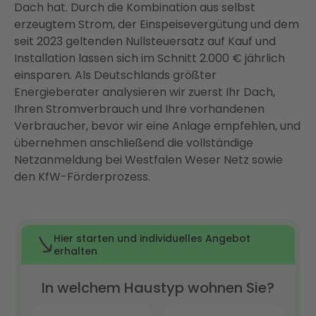
Dach hat. Durch die Kombination aus selbst
Fazit: Photovoltaik in Paderborn lohnt sich – und
erzeugtem Strom, der Einspeisevergütung und dem
Enter macht es einfach
seit 2023 geltenden Nullsteuersatz auf Kauf und
Installation lassen sich im Schnitt 2.000 € jährlich
FAQ
einsparen. Als Deutschlands größter
Energieberater analysieren wir zuerst Ihr Dach,
Ihren Stromverbrauch und Ihre vorhandenen
Verbraucher, bevor wir eine Anlage empfehlen, und
übernehmen anschließend die vollständige
Netzanmeldung bei Westfalen Weser Netz sowie
den KfW-Förderprozess.