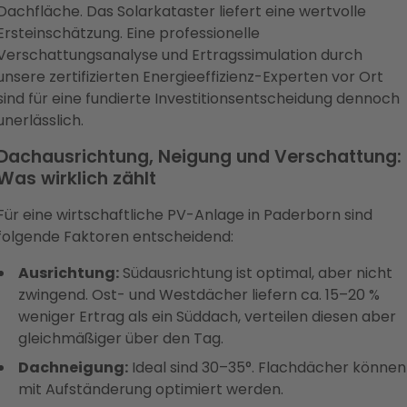
Dachfläche. Das Solarkataster liefert eine wertvolle
Ersteinschätzung. Eine professionelle
Verschattungsanalyse und Ertragssimulation durch
unsere zertifizierten Energieeffizienz-Experten vor Ort
sind für eine fundierte Investitionsentscheidung dennoch
unerlässlich.
Dachausrichtung, Neigung und Verschattung:
Was wirklich zählt
Für eine wirtschaftliche PV-Anlage in Paderborn sind
folgende Faktoren entscheidend:
Ausrichtung:
Südausrichtung ist optimal, aber nicht
zwingend. Ost- und Westdächer liefern ca. 15–20 %
weniger Ertrag als ein Süddach, verteilen diesen aber
gleichmäßiger über den Tag.
Dachneigung:
Ideal sind 30–35°. Flachdächer können
mit Aufständerung optimiert werden.