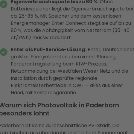
Eigenverbrauchsquote bis zu 80 %:
Ohne
Batteriespeicher liegt die Eigenverbrauchsquote bei
ca. 25–35 %. Mit Speicher und dem kostenlosen
Energiemanager Enter Connect steigt sie auf bis zu
80 %, was die Abhängigkeit vom Netzstrom (35–40
ct/kWh) massiv reduziert.
Enter als Full-Service-Lösung:
Enter, Deutschland
größter Energieberater, übernimmt Planung,
Förderantragstellung beim KfW-Prozess,
Netzanmeldung bei Westfalen Weser Netz und die
Installation durch geprüfte regionale
Elektromeisterbetriebe in OWL — alles aus einer
Hand, mit Festpreisgarantie.
Warum sich Photovoltaik in Paderborn
besonders lohnt
Paderborn ist keine durchschnittliche PV-Stadt. Die
Kombination aus überdurchschnittlichem Engagement