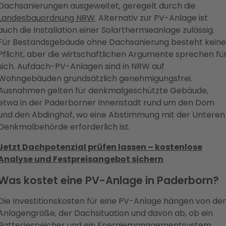
Dachsanierungen ausgeweitet, geregelt durch die
Landesbauordnung NRW
. Alternativ zur PV-Anlage ist
auch die Installation einer Solarthermieanlage zulässig.
Für Bestandsgebäude ohne Dachsanierung besteht keine
Pflicht, aber die wirtschaftlichen Argumente sprechen fü
sich. Aufdach-PV-Anlagen sind in NRW auf
Wohngebäuden grundsätzlich genehmigungsfrei.
Ausnahmen gelten für denkmalgeschützte Gebäude,
etwa in der Paderborner Innenstadt rund um den Dom
und den Abdinghof, wo eine Abstimmung mit der Unteren
Denkmalbehörde erforderlich ist.
Jetzt Dachpotenzial prüfen lassen – kostenlose
Analyse und Festpreisangebot sichern
Was kostet eine PV-Anlage in Paderborn?
Die Investitionskosten für eine PV-Anlage hängen von der
Anlagengröße, der Dachsituation und davon ab, ob ein
Batteriespeicher und ein Energiemanagementsystem