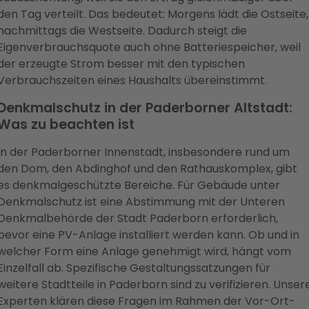
den Tag verteilt. Das bedeutet: Morgens lädt die Ostseite,
nachmittags die Westseite. Dadurch steigt die
Eigenverbrauchsquote auch ohne Batteriespeicher, weil
der erzeugte Strom besser mit den typischen
Verbrauchszeiten eines Haushalts übereinstimmt.
Denkmalschutz in der Paderborner Altstadt:
Was zu beachten ist
In der Paderborner Innenstadt, insbesondere rund um
den Dom, den Abdinghof und den Rathauskomplex, gibt
es denkmalgeschützte Bereiche. Für Gebäude unter
Denkmalschutz ist eine Abstimmung mit der Unteren
Denkmalbehörde der Stadt Paderborn erforderlich,
bevor eine PV-Anlage installiert werden kann. Ob und in
welcher Form eine Anlage genehmigt wird, hängt vom
Einzelfall ab. Spezifische Gestaltungssatzungen für
weitere Stadtteile in Paderborn sind zu verifizieren. Unser
Experten klären diese Fragen im Rahmen der Vor-Ort-