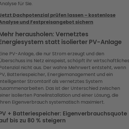
Analyse für Sie.
Jetzt Dachpotenzial prüfen lassen – kostenlose
Analyse und Festpreisangebot sichern
Mehr herausholen: Vernetztes
Energiesystem statt isolierter PV-Anlage
Eine PV-Anlage, die nur Strom erzeugt und den
Überschuss ins Netz einspeist, schöpft ihr wirtschaftliche
Potenzial nicht aus. Der wahre Mehrwert entsteht, wenn
PV, Batteriespeicher, Energiemanagement und ein
intelligenter Stromtarif als vernetztes System
zusammenarbeiten. Das ist der Unterschied zwischen
einer isolierten Panelinstallation und einer Lösung, die
Ihren Eigenverbrauch systematisch maximiert.
PV + Batteriespeicher: Eigenverbrauchsquote
auf bis zu 80 % steigern