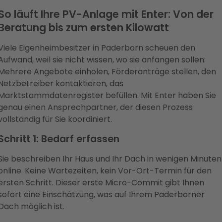
So läuft Ihre PV-Anlage mit Enter: Von der
Beratung bis zum ersten Kilowatt
Viele Eigenheimbesitzer in Paderborn scheuen den
Aufwand, weil sie nicht wissen, wo sie anfangen sollen:
Mehrere Angebote einholen, Förderanträge stellen, den
Netzbetreiber kontaktieren, das
Marktstammdatenregister befüllen. Mit Enter haben Sie
genau einen Ansprechpartner, der diesen Prozess
vollständig für Sie koordiniert.
Schritt 1: Bedarf erfassen
Sie beschreiben Ihr Haus und Ihr Dach in wenigen Minuten
online. Keine Wartezeiten, kein Vor-Ort-Termin für den
ersten Schritt. Dieser erste Micro-Commit gibt Ihnen
sofort eine Einschätzung, was auf Ihrem Paderborner
Dach möglich ist.