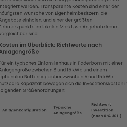
integriert werden. Transparente Kosten sind einer der
häufigsten Wünsche von Eigenheimbesitzern, die
Angebote einholen, und einer der größten
Schmerzpunkte im lokalen Markt, wo Angebote kaum
vergleichbar sind.
Kosten im Überblick: Richtwerte nach
Anlagengröße
Für ein typisches Einfamilienhaus in Paderborn mit einer
Anlagengröße zwischen 8 und 15 kWp und einem
optionalen Batteriespeicher zwischen 5 und 15 kWh
nutzbare Kapazität bewegen sich die Investitionskosten i
folgenden Größenordnungen:
Richtwert
Typische
Anlagenkonfiguration
Investition
Anlagengröße
(nach 0 % USt.)