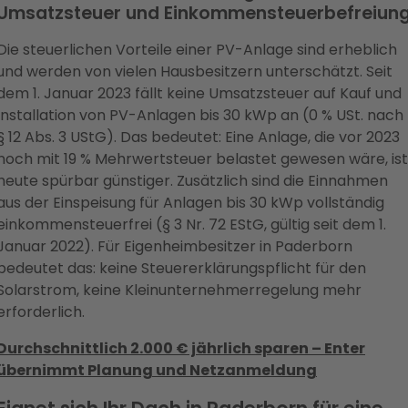
Umsatzsteuer und Einkommensteuerbefreiun
Die steuerlichen Vorteile einer PV-Anlage sind erheblich
und werden von vielen Hausbesitzern unterschätzt. Seit
dem 1. Januar 2023 fällt keine Umsatzsteuer auf Kauf und
Installation von PV-Anlagen bis 30 kWp an (0 % USt. nach
§ 12 Abs. 3 UStG). Das bedeutet: Eine Anlage, die vor 2023
noch mit 19 % Mehrwertsteuer belastet gewesen wäre, ist
heute spürbar günstiger. Zusätzlich sind die Einnahmen
aus der Einspeisung für Anlagen bis 30 kWp vollständig
einkommensteuerfrei (§ 3 Nr. 72 EStG, gültig seit dem 1.
Januar 2022). Für Eigenheimbesitzer in Paderborn
bedeutet das: keine Steuererklärungspflicht für den
Solarstrom, keine Kleinunternehmerregelung mehr
erforderlich.
Durchschnittlich 2.000 € jährlich sparen – Enter
übernimmt Planung und Netzanmeldung