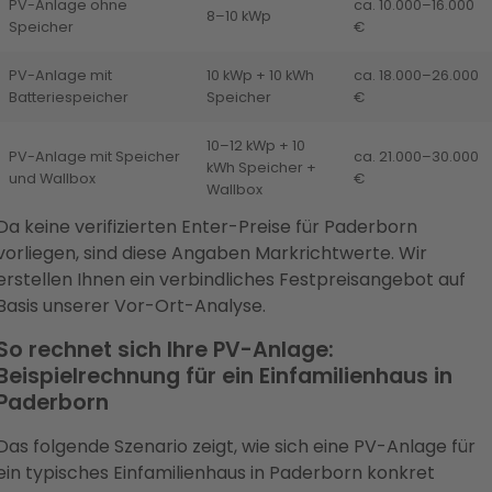
PV-Anlage ohne
ca. 10.000–16.000
8–10 kWp
Speicher
€
PV-Anlage mit
10 kWp + 10 kWh
ca. 18.000–26.000
Batteriespeicher
Speicher
€
10–12 kWp + 10
PV-Anlage mit Speicher
ca. 21.000–30.000
kWh Speicher +
und Wallbox
€
Wallbox
Da keine verifizierten Enter-Preise für Paderborn
vorliegen, sind diese Angaben Markrichtwerte. Wir
erstellen Ihnen ein verbindliches Festpreisangebot auf
Basis unserer Vor-Ort-Analyse.
So rechnet sich Ihre PV-Anlage:
Beispielrechnung für ein Einfamilienhaus in
Paderborn
Das folgende Szenario zeigt, wie sich eine PV-Anlage für
ein typisches Einfamilienhaus in Paderborn konkret