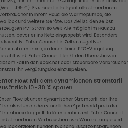
(HEMS), das bei jeder Enter-Anlage kostenlos inklusive ist
(Wert: 499 €). Es steuert intelligent alle steuerbaren
Verbraucher in Ihrem Haus: die Wärmepumpe, die
Wallbox und weitere Geräte. Das Ziel ist, den selbst
erzeugten PV-Strom so weit wie möglich im Haus zu
nutzen, bevor er ins Netz eingespeist wird. Besonders
relevant ist Enter Connect in Zeiten negativer
Börsenstrompreise, in denen keine EEG-Vergütung
gezahlt wird: Enter Connect lenkt den Überschuss in
diesem Fall in den Speicher oder steuerbare Verbraucher
anstatt ihn vergütungslos einzuspeisen.
Enter Flow: Mit dem dynamischen Stromtarif
zusätzlich 10–30 % sparen
Enter Flow ist unser dynamischer Stromtarif, der Ihre
Stromkosten an den stündlichen Spotmarktpreis der
Strombörse koppelt. In Kombination mit Enter Connect
und steuerbaren Verbrauchern wie Wärmepumpe und
Wallbox erzielen Kunden typische Zusatzeinsparungen