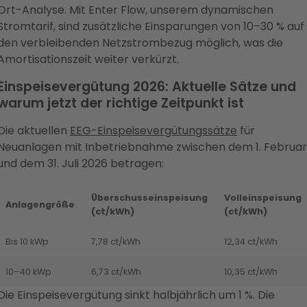
Ort-Analyse. Mit Enter Flow, unserem dynamischen
Stromtarif, sind zusätzliche Einsparungen von 10–30 % auf
den verbleibenden Netzstrombezug möglich, was die
Amortisationszeit weiter verkürzt.
Einspeisevergütung 2026: Aktuelle Sätze und
warum jetzt der richtige Zeitpunkt ist
Die aktuellen
EEG-Einspeisevergütungssätze
für
Neuanlagen mit Inbetriebnahme zwischen dem 1. Februar
und dem 31. Juli 2026 betragen:
Überschusseinspeisung
Volleinspeisung
Anlagengröße
(ct/kWh)
(ct/kWh)
Bis 10 kWp
7,78 ct/kWh
12,34 ct/kWh
10–40 kWp
6,73 ct/kWh
10,35 ct/kWh
Die Einspeisevergütung sinkt halbjährlich um 1 %. Die