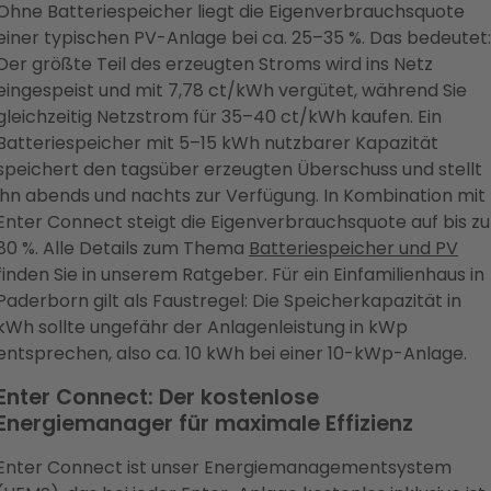
Ohne Batteriespeicher liegt die Eigenverbrauchsquote
einer typischen PV-Anlage bei ca. 25–35 %. Das bedeutet:
Der größte Teil des erzeugten Stroms wird ins Netz
eingespeist und mit 7,78 ct/kWh vergütet, während Sie
gleichzeitig Netzstrom für 35–40 ct/kWh kaufen. Ein
Batteriespeicher mit 5–15 kWh nutzbarer Kapazität
speichert den tagsüber erzeugten Überschuss und stellt
ihn abends und nachts zur Verfügung. In Kombination mit
Enter Connect steigt die Eigenverbrauchsquote auf bis zu
80 %. Alle Details zum Thema
Batteriespeicher und PV
finden Sie in unserem Ratgeber. Für ein Einfamilienhaus in
Paderborn gilt als Faustregel: Die Speicherkapazität in
kWh sollte ungefähr der Anlagenleistung in kWp
entsprechen, also ca. 10 kWh bei einer 10-kWp-Anlage.
Enter Connect: Der kostenlose
Energiemanager für maximale Effizienz
Enter Connect ist unser Energiemanagementsystem