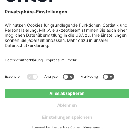
Die 60 %-Einspeisebegrenzung — was Sie
wissen müssen
Gemäß § 9 Abs. 2 EEG müssen Neuanlagen, die nach
dem 25. Februar 2025 ohne intelligentes
Messsystem (iMSys) und Steuerbox in Betrieb
genommen werden, ihre Einspeiseleistung auf 60 %
der installierten Nennleistung begrenzen. Da
Steuerboxen am Markt derzeit noch nicht
flächendeckend verfügbar sind, gilt diese
Begrenzung für die meisten Neuinstallationen
zunächst. Eine 10-kWp-Anlage darf also maximal 6
kW ins Netz einspeisen. Das klingt nach einer
Einschränkung — ist aber in der Praxis oft kein
Problem, wenn ein Batteriespeicher den
Überschuss puffert. Ein Speicher macht die 60 %-
Begrenzung damit wirtschaftlich weitgehend
Dachpotenzial in Solingen
Kostenloser
prüfen
Ratgeber
irrelevant und steigert gleichzeitig den
Eigenverbrauch erheblich.