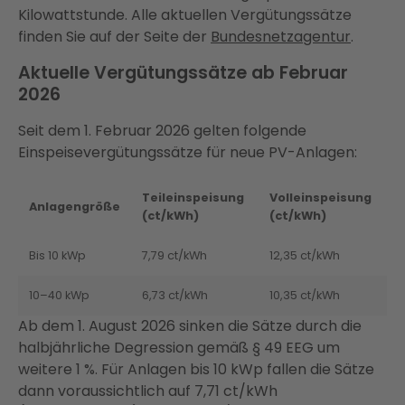
Kilowattstunde. Alle aktuellen Vergütungssätze
finden Sie auf der Seite der
Bundesnetzagentur
.
Aktuelle Vergütungssätze ab Februar
2026
Seit dem 1. Februar 2026 gelten folgende
Einspeisevergütungssätze für neue PV-Anlagen:
Teileinspeisung
Volleinspeisung
Anlagengröße
(ct/kWh)
(ct/kWh)
Bis 10 kWp
7,79 ct/kWh
12,35 ct/kWh
10–40 kWp
6,73 ct/kWh
10,35 ct/kWh
Ab dem 1. August 2026 sinken die Sätze durch die
halbjährliche Degression gemäß § 49 EEG um
weitere 1 %. Für Anlagen bis 10 kWp fallen die Sätze
dann voraussichtlich auf 7,71 ct/kWh