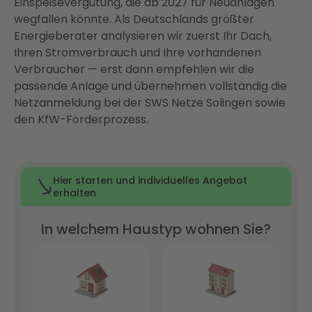
Einspeisevergütung, die ab 2027 für Neuanlagen
Fazit: Photovoltaik in Solingen — jetzt ist der
wegfallen könnte. Als Deutschlands größter
richtige Zeitpunkt
Energieberater analysieren wir zuerst Ihr Dach,
FAQ
Ihren Stromverbrauch und Ihre vorhandenen
Verbraucher — erst dann empfehlen wir die
passende Anlage und übernehmen vollständig die
Netzanmeldung bei der SWS Netze Solingen sowie
den KfW-Förderprozess.