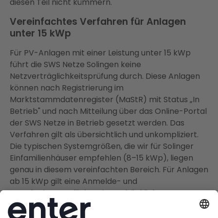
diesen Teil nicht kümmern.
Vereinfachtes Verfahren für Anlagen
unter 15 kWp
Für PV-Anlagen mit einer Leistung unter 15 kWp
führt die SWS Netze Solingen keine
Netzverträglichkeitsprüfung durch. Diese Anlagen
können nach Registrierung im
Marktstammdatenregister (MaStR) mit Status „In
Betrieb" und nach Mitteilung über das Online-Portal
der SWS Netze in Betrieb gesetzt werden. Das
Verfahren gilt als übersichtlich und unkompliziert.
Die typischen Systemgrößen, die wir für Solinger
Einfamilienhäuser empfehlen (8–15 kWp), liegen
genau in diesem vereinfachten Bereich. Für Anlagen
ab 15 kWp gilt eine Anmelde- und
Genehmigungspflicht mit ausdrücklicher
Zustimmung der SWS Netze.