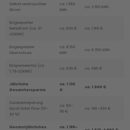
Selbst verbrauchter
ca. 1.350
ca. 3.150 kWh
Strom
kWh
Eingesparter
Netzstrom (ca. 37
ca. 500 €
ca. 1.165 €
ct/kWh)
Eingespeister
ca. 8.150
ca. 6.350 kWh
Überschuss
kWh
Einspeiseerlös (ca.
ca. 635 €
ca. 495 €
7,79 ct/kWh)
Jährliche
ca. 1.135
ca. 1.660 €
Gesamtersparnis
€
Zusatzeinsparung
ca. 50–
durch Enter Flow (10–
ca. 165–330 €
115 €
30 %)
Gesamtjährliches
ca. 1.185–
ca. 1.825–1.990 €