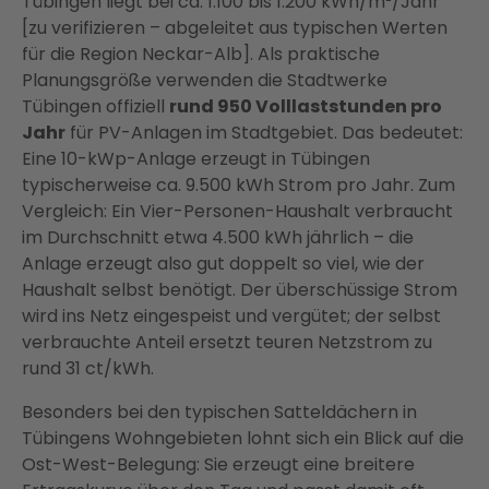
Tübingen liegt bei ca. 1.100 bis 1.200 kWh/m²/Jahr
[zu verifizieren – abgeleitet aus typischen Werten
für die Region Neckar-Alb]. Als praktische
Planungsgröße verwenden die Stadtwerke
Tübingen offiziell
rund 950 Volllaststunden pro
Jahr
für PV-Anlagen im Stadtgebiet. Das bedeutet:
Eine 10-kWp-Anlage erzeugt in Tübingen
typischerweise ca. 9.500 kWh Strom pro Jahr. Zum
Vergleich: Ein Vier-Personen-Haushalt verbraucht
im Durchschnitt etwa 4.500 kWh jährlich – die
Anlage erzeugt also gut doppelt so viel, wie der
Haushalt selbst benötigt. Der überschüssige Strom
wird ins Netz eingespeist und vergütet; der selbst
verbrauchte Anteil ersetzt teuren Netzstrom zu
rund 31 ct/kWh.
Besonders bei den typischen Satteldächern in
Tübingens Wohngebieten lohnt sich ein Blick auf die
Ost-West-Belegung: Sie erzeugt eine breitere