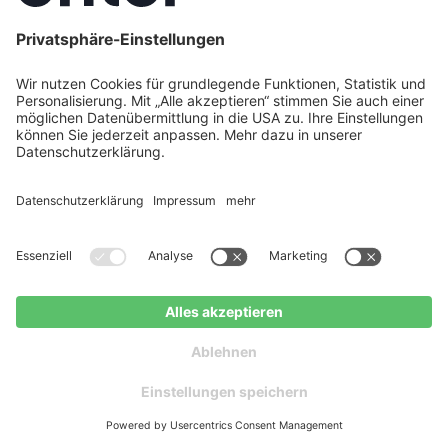
Sektorenkopplung: PV + Wärmepumpe +
Wallbox – das vernetzte Energiesystem
Die größten Eigenverbrauchsgewinne entstehen,
wenn PV-Strom nicht nur für Haushaltsstrom,
sondern auch für Heizen und Mobilität genutzt wird.
Eine Wärmepumpe ist der ideale Stromabnehmer
für überschüssigen PV-Strom: Sie wandelt Strom in
Wärme um und kann gezielt dann betrieben
werden, wenn die Anlage produziert. Eine
steuerbare Wallbox lädt das Elektrofahrzeug
bevorzugt mit selbst erzeugtem Strom. Enter
Connect orchestriert alle drei Verbraucher als
System – und maximiert so den Autarkiegrad des
gesamten Haushalts. Wie PV und Wärmepumpe
optimal zusammenspielen, erklären wir ausführlich
PV-Anlage in Tübingen
Kostenloser
planen
Ratgeber
auf unserer Seite zu
Wärmepumpe und PV
kombinieren
.