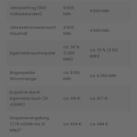
Jahresertrag (950
9.500
9.500 kWh
Volllaststunden)
kWh
Jahresstromverbrauch
4.500
4.500 kWh
Haushalt
kWh
ca. 30 %
ca. 70 % (3.150
Eigenverbrauchsquote
(1.350
kWh)
kWh)
Eingespeiste
ca. 8.150
ca. 6.350 kWh
Strommenge
kWh
Ersparnis durch
Eigenverbrauch (31
ca. 419 €
ca. 977 €
ct/kWh)
Einspeisevergütung
(7,78 ct/kWh bis 10
ca. 634 €
ca. 494 €
kWp)*