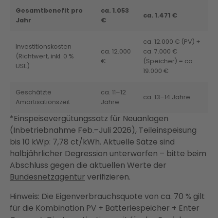
Gesamtbenefit pro
ca. 1.053
ca. 1.471 €
Jahr
€
ca. 12.000 € (PV) +
Investitionskosten
ca. 12.000
ca. 7.000 €
(Richtwert, inkl. 0 %
€
(Speicher) = ca.
USt.)
19.000 €
Geschätzte
ca. 11–12
ca. 13–14 Jahre
Amortisationszeit
Jahre
*Einspeisevergütungssatz für Neuanlagen
(Inbetriebnahme Feb.–Juli 2026), Teileinspeisung
bis 10 kWp: 7,78 ct/kWh. Aktuelle Sätze sind
halbjährlicher Degression unterworfen – bitte beim
Abschluss gegen die aktuellen Werte der
Bundesnetzagentur
verifizieren.
Hinweis: Die Eigenverbrauchsquote von ca. 70 % gilt
für die Kombination PV + Batteriespeicher + Enter