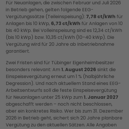
Für Neuanlagen, die zwischen Februar und Juli 2026
in Betrieb gehen, gelten folgende EEG-
Vergütungssätze (Teileinspeisung):
7,78 ct/kWh
für
Anlagen bis 10 kWp,
6,73 ct/kWh
für Anlagen von 10
bis 40 kWp. Bei Volleinspeisung sind es 12,34 ct/kWh
(bis 10 kWp) bzw. 10,35 ct/kWh (10–40 kWp). Die
Vergütung wird für 20 Jahre ab Inbetriebnahme
garantiert.
Zwei Fristen sind für Tübinger Eigenheimbesitzer
besonders relevant: Am
1. August 2026
sinkt die
Einspeisevergütung erneut um 1 % (halbjährliche
Degression). Und nach aktuellem Stand eines EEG-
Arbeitsentwurfs soll die feste Einspeisevergütung
für Neuanlagen unter 25 kWp zum
1. Januar 2027
abgeschafft werden – noch nicht beschlossen,
aber ein konkretes Risiko. Wer bis zum 31. Dezember
2026 in Betrieb geht, sichert sich 20 Jahre planbare
Vergütung zu den aktuellen Sätzen. Alle Angaben