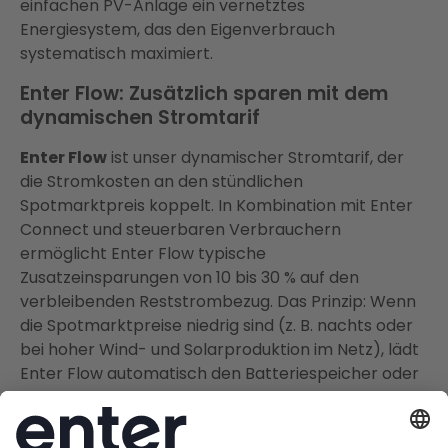
einfachen PV-Anlage ein vernetztes
Energiesystem, das den Eigenverbrauch
systematisch maximiert.
Enter Flow: Zusätzlich sparen mit dem
dynamischen Stromtarif
Enter Flow
ist unser dynamischer Stromtarif, der
die Stromkosten an den stündlichen
Spotmarktpreis koppelt. In Kombination mit Enter
Connect und steuerbaren Verbrauchern
ermöglicht Enter Flow typische
Zusatzeinsparungen von 10 bis 30 % auf den
verbleibenden Reststrombezug. Das Prinzip: Wenn
die Spotmarktpreise niedrig sind (z. B. nachts oder
bei hoher Wind- und Solarproduktion im Netz), lädt
Enter Flow automatisch den Batteriespeicher oder
steuert die Wärmepumpe – zu minimalen Kosten.
Das ist der nächste Schritt über klassische
Eigenverbrauchsoptimierung hinaus.