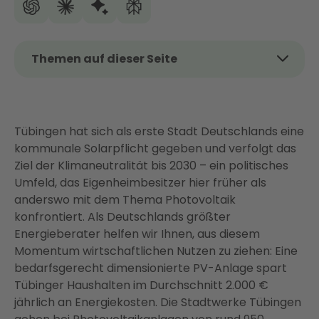
Themen auf dieser Seite
Das Wichtigste auf einen Blick
Lohnt sich eine PV-Anlage in Tübingen?
Tübingen hat sich als erste Stadt Deutschlands eine
Was kostet eine PV-Anlage in Tübingen?
kommunale Solarpflicht gegeben und verfolgt das
Förderung und Steuervorteile für PV-Anlagen in
Ziel der Klimaneutralität bis 2030 – ein politisches
Tübingen (Stand Juli 2026)
Umfeld, das Eigenheimbesitzer hier früher als
Solarpflicht in Tübingen und Baden-Württemberg:
anderswo mit dem Thema Photovoltaik
Was Sie wissen müssen
konfrontiert. Als Deutschlands größter
Energieberater helfen wir Ihnen, aus diesem
Eigenverbrauch maximieren: So holen Sie das
Momentum wirtschaftlichen Nutzen zu ziehen: Eine
Maximum aus Ihrer PV-Anlage
bedarfsgerecht dimensionierte PV-Anlage spart
Netzanmeldung und Inbetriebnahme bei den
Tübinger Haushalten im Durchschnitt 2.000 €
Stadtwerken Tübingen
jährlich an Energiekosten. Die Stadtwerke Tübingen
Photovoltaik in Tübingen: Ihr Weg zur eigenen PV-