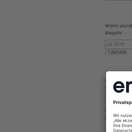
Wann wurde
Baujahr
Zurück
Welchen Ge
Gebäudear
🏠
Einfamil
Zurück
Wie gut is
Dämmstan
❄️
Ungedä