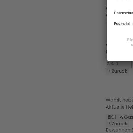
Zurück
Wie werden
Wärmevert
🔥
Heizkörp
⚙️
Sonstige
Zurück
Wie viele P
Haushaltsg
Zurück
Womit heiz
Aktuelle He
🛢️
Öl
🔥
Ga
Zurück
Bewohnen Si