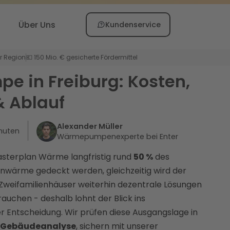
Über Uns
Kundenservice
er Region
💶 150 Mio. € gesicherte Fördermittel
 in Freiburg: Kosten,
& Ablauf
Alexander Müller
nuten
Wärmepumpenexperte bei Enter
Masterplan Wärme langfristig rund
50 %
des
wärme gedeckt werden, gleichzeitig wird der
d Zweifamilienhäuser weiterhin dezentrale Lösungen
chen - deshalb lohnt der Blick ins
 Entscheidung. Wir prüfen diese Ausgangslage in
n Gebäudeanalyse
, sichern mit unserer