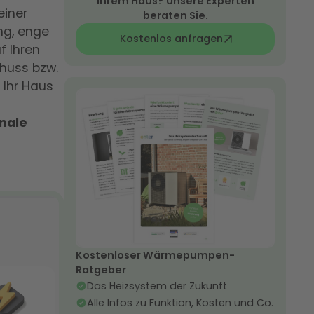
Ihrem Haus? Unsere Experten
einer
beraten Sie.
g, enge
Kostenlos anfragen
f Ihren
huss bzw.
 Ihr Haus
nale
Kostenloser Wärmepumpen-
Ratgeber
Das Heizsystem der Zukunft
Alle Infos zu Funktion, Kosten und Co.