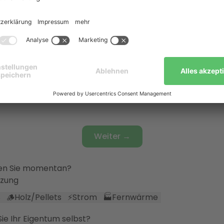
 die Räume beheizt?
eilsystem
er
🌡️
Fußbodenheizung
🔀
Fußbodenheizung & Heizkörpe
s
ersonen leben in Ihrem Haushalt?
röße
Weiter →
en Sie momentan?
izung
s
🪵
Holz/Pellets
⚡
Strom
🏭
Fernwärme
e Ihr Eigentum selbst?