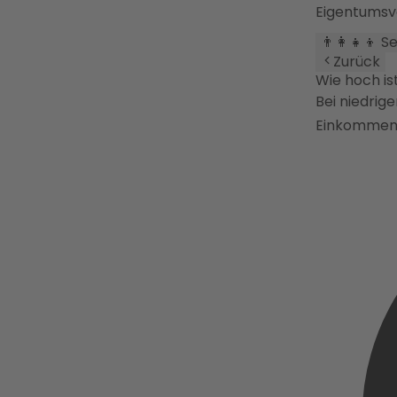
Eigentumsv
👨‍👩‍👧‍👦 
Zurück
Wie hoch is
Bei niedrig
Einkommen