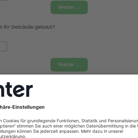
Weiter →
 Ihr Gebäude gebaut?
Weiter →
bäudetyp haben Sie?
t
ienhaus
🏘️
Doppelhaushälfte
🏫
Reihenhaus
🏢
Mehrfami
t Ihr Gebäude gedämmt?
dard
mmt
🔧
Teilsaniert
✅
Vollsaniert
🏗️
Neubaustandard