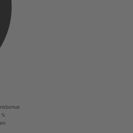
nsbonus.
0 %
nen