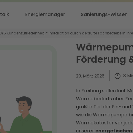
taik
Energiemanager
Sanierungs-Wissen
,8/5 Kundenzufriedenheit
📍 Installation durch geprüfte Fachbetriebe in Ihr
Wärmepumpe
Förderung 
8
Mi
29. März 2026
In Freiburg sollen laut 
Wärmebedarfs über Fern
größte Teil der Ein- un
wie die Wärmepumpe brau
Wärmekataster vor jeder
unserer
energetische