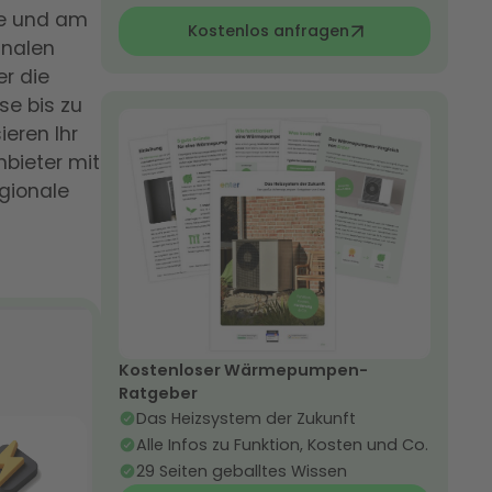
te und am
Kostenlos anfragen
unalen
er die
e bis zu
eren Ihr
bieter mit
egionale
Kostenloser Wärmepumpen-
Ratgeber
Das Heizsystem der Zukunft
Alle Infos zu Funktion, Kosten und Co.
29 Seiten geballtes Wissen