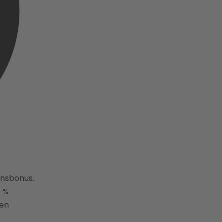
nsbonus.
0 %
nen