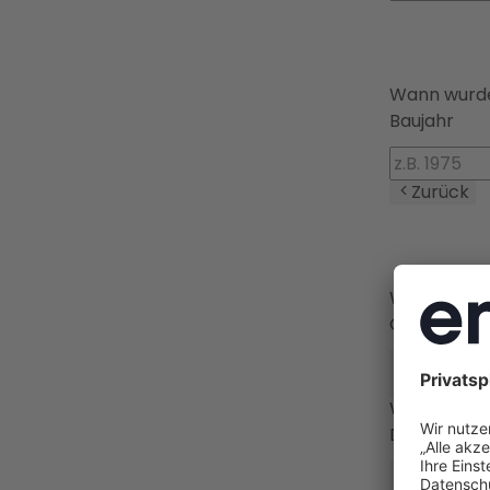
Wann wurde
Baujahr
Zurück
Welchen Ge
Gebäudear
🏠
Einfamil
Zurück
Wie gut is
Dämmstan
❄️
Ungedä