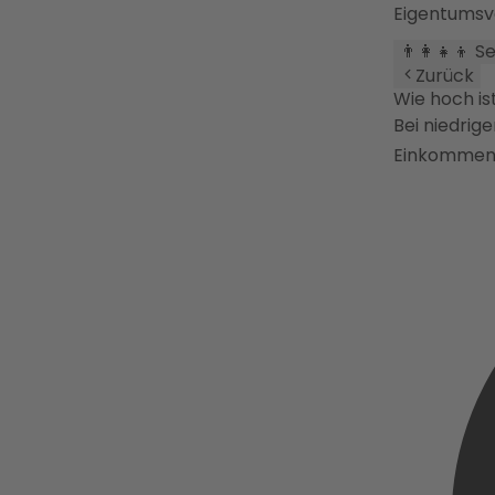
Eigentumsv
👨‍👩‍👧‍👦 
Zurück
Wie hoch is
Bei niedrig
Einkommen