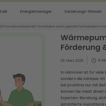
taik
Energiemanager
Sanierungs-Wissen
,8/5 Kundenzufriedenheit
📍 Installation durch geprüfte Fachbetriebe in Ihr
Wärmepumpe
Förderung 
8
Mi
29. März 2026
In Hannover ist für viele
sondern die Adresse: 
bei proKlima nur mit Be
können Sie meist direkt 
Experten-Beratung, sich
garantierte Auszahlung 