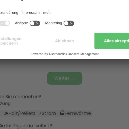
 die Räume beheizt?
eilsystem
er
🌡️
Fußbodenheizung
🔀
Fußbodenheizung & Heizkörpe
s
ersonen leben in Ihrem Haushalt?
röße
Weiter →
en Sie momentan?
izung
s
🪵
Holz/Pellets
⚡
Strom
🏭
Fernwärme
e Ihr Eigentum selbst?