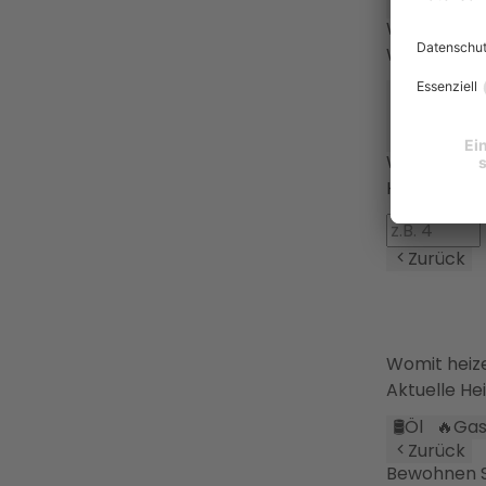
Zurück
Wie werden
Wärmevert
🔥
Heizkörp
⚙️
Sonstige
Zurück
Wie viele P
Haushaltsg
Zurück
Womit heiz
Aktuelle He
🛢️
Öl
🔥
Ga
Zurück
Bewohnen Si