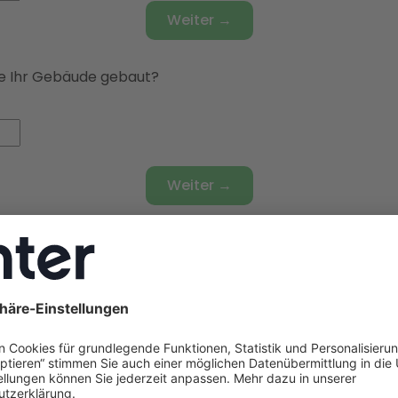
Weiter →
 Ihr Gebäude gebaut?
Weiter →
bäudetyp haben Sie?
t
ienhaus
🏘️
Doppelhaushälfte
🏫
Reihenhaus
🏢
Mehrfami
t Ihr Gebäude gedämmt?
dard
mmt
🔧
Teilsaniert
✅
Vollsaniert
🏗️
Neubaustandard