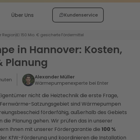
Über Uns
Kundenservice
er Region
💶 150 Mio. € gesicherte Fördermittel
 in Hannover: Kosten,
& Planung
Alexander Müller
nuten
Wärmepumpenexperte bei Enter
 Eigentümer nicht die Heiztechnik die erste Frage,
Im Fernwärme-Satzungsgebiet sind Wärmepumpen
freiungsbescheid förderfähig, außerhalb des Gebiets
in die Planung gehen. Wir prüfen das in unserer
ern Ihnen mit unserer Fördergarantie die
100 %
der KfW-Förderung und koordinieren die Installation