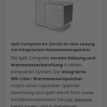
Heizstab sorgt für zusätzliche
Wetterbedingungen. Der starke 9 kW
Sicherheit in kalten Winternächten.
Heizstab sorgt für zusätzliche
Sicherheit in kalten Winternächten.
Split Complete Air: Die All-in-One-Lösung
mit integriertem Warmwasserspeicher
Die Split Complete
vereint Heizung und
Warmwasserbereitung
in einem
kompakten System. Der
integrierte
185-Liter-Warmwasserspeicher
macht einen separaten Speicher
überflüssig und spart damit Platz sowie
Installationsaufwand. Die
Split-Bauweise
trennt Innen- und Außeneinheit,