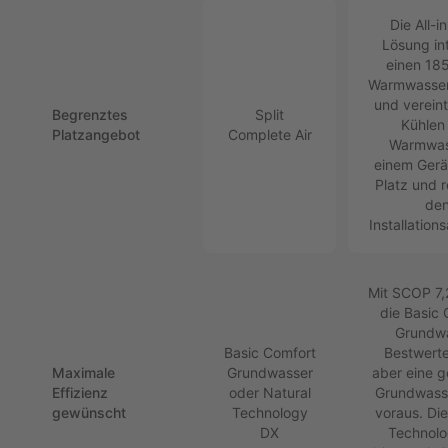
Die All-i
Lösung int
einen 185
Warmwasser
und vereint
Begrenztes
Split
Kühlen
Platzangebot
Complete Air
Warmwas
einem Gerät
Platz und r
de
Installation
Mit SCOP 7,2
die Basic 
Grundw
Basic Comfort
Bestwerte
Maximale
Grundwasser
aber eine g
Effizienz
oder Natural
Grundwass
gewünscht
Technology
voraus. Die
DX
Technol