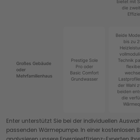
bietet mit 
die zwei
Effizi
Beide Modell
bis zu 
Heizleistu
vollmodul
Prestige Sole
Technik pa
Großes Gebäude
Pro oder
flexibe
oder
Basic Comfort
wechse
Mehrfamilienhaus
Grundwasser
Lastprofile
der Wahl 
beiden ent
die verf
Wärmequ
Enter unterstützt Sie bei der individuellen Auswah
passenden Wärmepumpe. In einer kostenlosen 
analysieren unsere Energieeffizienz-Experten Ihre