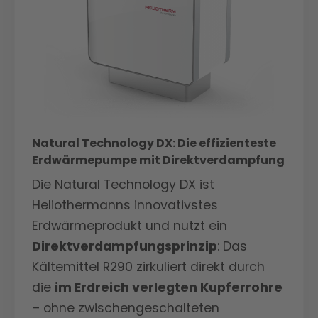
selbst bei extremen
Heizstab sorgt für zusätzliche
Wetterbedingungen. Der starke 9 kW
Sicherheit in kalten Winternächten.
Heizstab sorgt für zusätzliche
Sicherheit in kalten Winternächten.
Natural Technology DX: Die effizienteste
Erdwärmepumpe mit Direktverdampfung
Die Natural Technology DX ist
Heliothermanns innovativstes
Erdwärmeprodukt und nutzt ein
Direktverdampfungsprinzip
: Das
Kältemittel R290 zirkuliert direkt durch
die
im Erdreich verlegten Kupferrohre
– ohne zwischengeschalteten