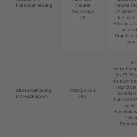
Fußbodenheizung
Natural
Natural Te
Technology
DX bietet 
DX
6,7 noch
Effizienz, s
ausrei
Grundstüc
vorau
Mit
Vorlauftem
bis 75 °C 
sie auch b
Heizkörpe
Altbau-Sanierung
Prestige Sole
zuverläss
mit Heizkörpern
Pro
hohe SCOP
senkt 
Betriebskos
höhe
Tempera