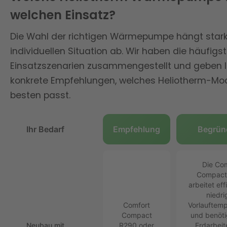
Wetterbedingungen. Der starke 9 kW
Sicherheit in kalten Winternächten.
selbst bei extremen
welchen Einsatz?
Heizstab sorgt für zusätzliche
Wetterbedingungen. Der starke 9 kW
Sicherheit in kalten Winternächten.
Die Wahl der richtigen Wärmepumpe hängt stark 
Heizstab sorgt für zusätzliche
individuellen Situation ab. Wir haben die häufigs
Sicherheit in kalten Winternächten.
Einsatzszenarien zusammengestellt und geben 
konkrete Empfehlungen, welches Heliotherm-Mo
besten passt.
Ihr Bedarf
Empfehlung
Begrün
Die Co
Compact
arbeitet eff
niedri
Comfort
Vorlauftem
Compact
und benöti
Neubau mit
R290 oder
Erdarbeit