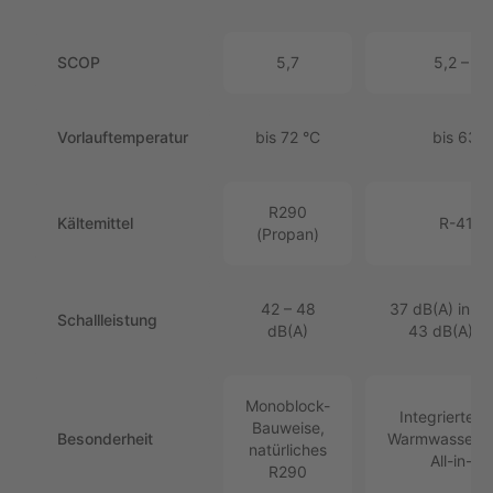
SCOP
5,7
5,2 – 5,
Vorlauftemperatur
bis 72 °C
bis 63 °
R290
Kältemittel
R-410A
(Propan)
42 – 48
37 dB(A) innen
Schallleistung
dB(A)
43 dB(A) a
Monoblock-
Integrierter 
Bauweise,
Besonderheit
Warmwassersp
natürliches
All-in-O
R290