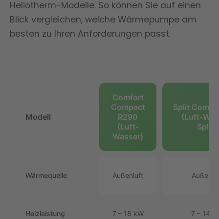
Heliotherm-Modelle. So können Sie auf einen
Blick vergleichen, welche Wärmepumpe am
besten zu Ihren Anforderungen passt.
Comfort
Compact
Split Comple
Modell
R290
(Luft-Was
(Luft-
Split)
Wasser)
Wärmequelle
Außenluft
Außenluf
Heizleistung
7 – 18 kW
7 – 14 k