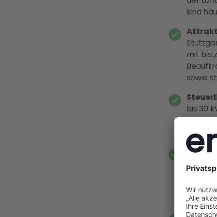
der Lan
sind häu
Attrakt
Stuttga
mit bis
Beauft
sowie s
Steuerl
bis 30 
Einspeis
unverän
Durchsc
Kombina
Energie
mit Bat
zu 80 % 