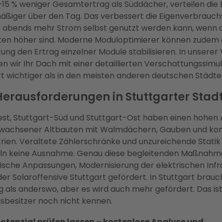
–15 % weniger Gesamtertrag als Süddächer, verteilen die
äßiger über den Tag. Das verbessert die Eigenverbrauchs
 abends mehr Strom selbst genutzt werden kann, wenn d
ten höher sind. Moderne Moduloptimierer können zudem 
ung den Ertrag einzelner Module stabilisieren. In unserer
n wir Ihr Dach mit einer detaillierten Verschattungssimu
art wichtiger als in den meisten anderen deutschen Städte
erausforderungen in Stuttgarter Stadt
st, Stuttgart-Süd und Stuttgart-Ost haben einen hohen A
gewachsener Altbauten mit Walmdächern, Gauben und k
en. Veraltete Zählerschränke und unzureichende Statik s
teln keine Ausnahme. Genau diese begleitenden Maßnah
tische Anpassungen, Modernisierung der elektrischen Infr
r Solaroffensive Stuttgart gefördert. In Stuttgart brauch
als anderswo, aber es wird auch mehr gefördert. Das ist 
usbesitzer noch nicht kennen.
otenzial prüfen lassen – kostenlose Analyse und