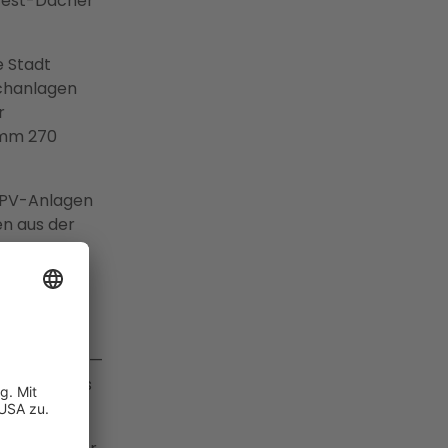
West-Dächer
e Stadt
chanlagen
r
amm 270
n PV-Anlagen
en aus der
lt 2026
:
Durch die
elligentem
 € pro Jahr —
oten von bis