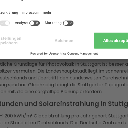
rvice aus einer Hand:
Enter ist Deutschlands größter En
r 37.000 erfolgreichen Projekten und über 150 Mio. € ges
itteln. Enter übernimmt Planung, Netzanmeldung bei der
den KfW-Förderprozess und die Installation durch geprüft
meisterbetriebe.
ich Photovoltaik in Stuttgart?
tenzial und Ertrag
tliche Grundlage für Photovoltaik in Stuttgart ist besser al
itzer vermuten. Die Landeshauptstadt liegt im sonnenre
utschlands und übertrifft den bundesweiten Durchschni
ng spürbar. Gleichzeitig bringt die Stuttgarter Topografi
n mit, die eine sorgfältige Planung erfordern.
unden und Solareinstrahlung in Stuttg
00–1.200 kWh/m² Globalstrahlung pro Jahr gehört Stuttgar
sten Standorten Deutschlands. Das Deutsche Zentrum für