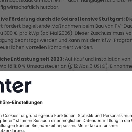
deshauptstadt als hoch ein — auch Hanglagen und Ost-
fig wirtschaftlich nutzbar.
ive Förderung durch die Solaroffensive Stuttgart:
Di
rt fördert begleitende Maßnahmen beim Bau von PV-Da
 zu 300 € pro kWp (ab Mai 2026). Dieser Zuschuss muss vo
ragung beantragt werden und kann mit dem KfW-Progr
teuerlichen Vorteilen kombiniert werden.
iche Entlastung seit 2023:
Auf Kauf und Installation vo
kWp fällt 0 % Umsatzsteuer an (§ 12 Abs. 3 UStG). Einnahm
ung sind einkommensteuerfrei (§ 3 Nr. 72 EStG). Beides gi
dert.
hnittlich 2.000 € jährliche Energiekosteneinsparung
tion aus PV-Eigenverbrauch, Einspeisevergütung und int
management sparen Eigenheimbesitzer im Schnitt 2.000
teriespeicher und Enter Connect sind Eigenverbrauchsqu
erreichbar.