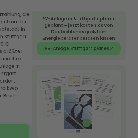
trahlung, die
PV-Anlage in Stuttgart optimal
Zentrum für
geplant – jetzt kostenlos von
ptstadt in
Deutschlands größtem
n Stuttgart
Energieberater beraten lassen
000 €
PV-Anlage Stuttgart planen
s größter
 und Ihre
nlage in
uttgart
fördert
pro kWp
r Breite