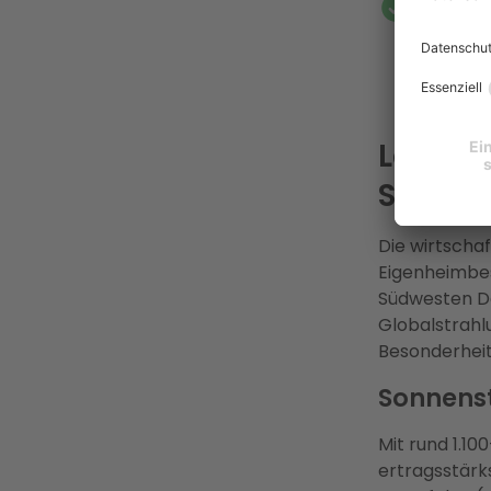
Full-Se
mit übe
Förderm
Netze, 
Elektro
Lohnt s
Solarpo
Die wirtschaf
Eigenheimbes
Südwesten De
Globalstrahlu
Besonderheite
Sonnenst
Mit rund 1.1
ertragsstärk