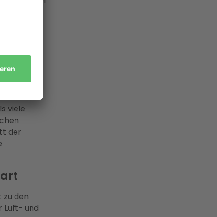
ergieberater
icherten
 Stuttgart
e regionale
s viele
ichen
tt der
e
art
t zu den
 Luft- und