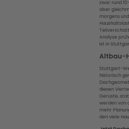
zwar rund 10
aber gleichm
morgens und
Haushaltslas
Teilverschatt
Analyse prüfe
ist in Stuttg
Altbau-H
Stuttgart-We
historisch 
Dachgeometri
diesen Vier
Gerüste, sta
werden von de
mehr Planung 
den viele Ha
Jetzt Dachp