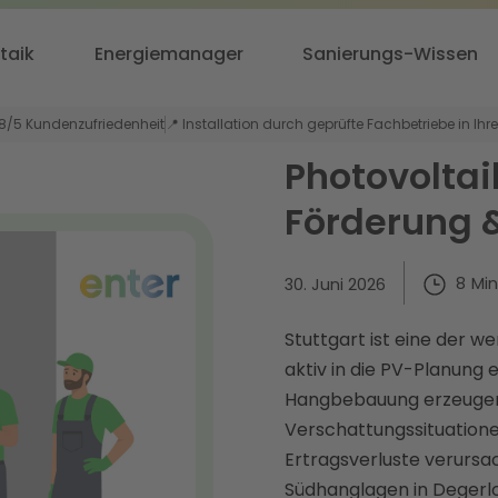
taik
Energiemanager
Sanierungs-Wissen
,8/5 Kundenzufriedenheit
📍 Installation durch geprüfte Fachbetriebe in Ihr
Photovoltaik
Förderung &
8
Min
30. Juni 2026
Stuttgart ist eine der w
aktiv in die PV-Planung e
Hangbebauung erzeugen 
Verschattungssituationen
Ertragsverluste verursa
Südhanglagen in Degerlo