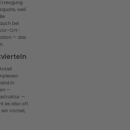
 Erzeugung
quote, weil
ie
auch bei
 Vor-Ort-
lation — das
n.
vierteln
nteil
omplexen
ind in
men —
astruktur —
t es also oft
ein Vorteil,