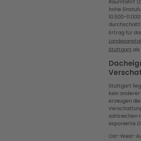
Raumfahrt (D
hohe Einstuf
10.500–11.00
durchschnitt
Ertrag für d
Landesansta
Stuttgart
als
Dacheign
Verscha
Stuttgart lie
kein anderer 
erzeugen die
Verschattung
zahlreichen 
exponierte D
Ost-West-Aus