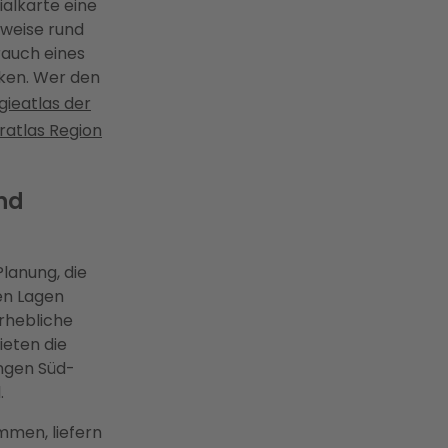
ialkarte eine
rweise rund
rauch eines
ken. Wer den
gieatlas der
ratlas Region
nd
Planung, die
hen Lagen
rhebliche
eten die
ingen Süd-
.
mmen, liefern