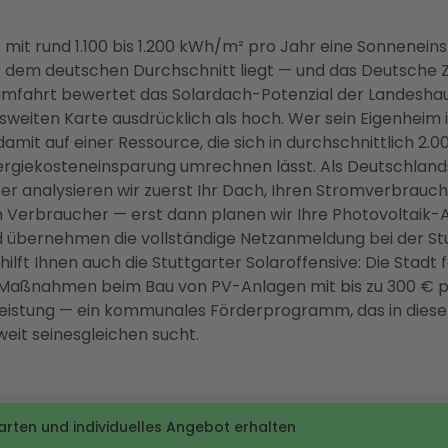
 mit rund 1.100 bis 1.200 kWh/m² pro Jahr eine Sonneneins
r dem deutschen Durchschnitt liegt — und das Deutsche 
umfahrt bewertet das Solardach-Potenzial der Landeshau
sweiten Karte ausdrücklich als hoch. Wer sein Eigenheim i
t damit auf einer Ressource, die sich in durchschnittlich 2.
nergiekosteneinsparung umrechnen lässt. Als Deutschland
er analysieren wir zuerst Ihr Dach, Ihren Stromverbrauch
Verbraucher — erst dann planen wir Ihre Photovoltaik-A
d übernehmen die vollständige Netzanmeldung bei der St
hilft Ihnen auch die Stuttgarter Solaroffensive: Die Stadt 
 Maßnahmen beim Bau von PV-Anlagen mit bis zu 300 € 
r Leistung — ein kommunales Förderprogramm, das in diese
eit seinesgleichen sucht.