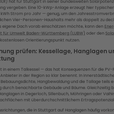
LR) hat für Stuttgart in seiner bundesweiten Solarpotenz
ung vergeben. Eine 10-kWp-Anlage erzeugt hier typische
0 kWh Strom pro Jahr — genug, um den Jahresstromverb
lichen Vier-Personen-Haushalts mehr als doppelt zu dec
as eigene Dach vorab einschätzen möchte, kann den
Ener
lt für Umwelt Baden-Württemberg (LUBW)
oder den
Sola
 kostenlosen Orientierungspunkt nutzen.
ung prüfen: Kessellage, Hanglagen u
ttung
gt in einem Talkessel — das hat Konsequenzen für die PV-
Anbieter in der Region so klar benennt. In innerstädtisc
 Bebauungsdichte, Hangbewaldung und die Tallage teils e
 durch benachbarte Gebäude und Bäume. Gleichzeitig bi
Hanglagen in Degerloch, Sillenbuch, Möhringen oder Vaih
achflächen mit überdurchschnittlichem Ertragspotenzial
richtungen, die in Stuttgart auf Hanglagen häufig vorko