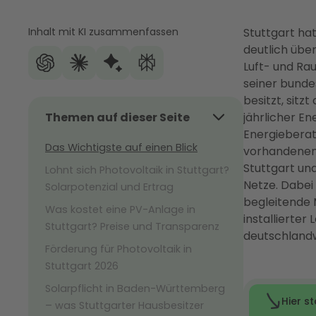
Inhalt mit KI zusammenfassen
Stuttgart hat
deutlich übe
Luft- und Ra
seiner bunde
besitzt, sitz
Themen auf dieser Seite
jährlicher E
Energieberat
Das Wichtigste auf einen Blick
vorhandenen 
Stuttgart un
Lohnt sich Photovoltaik in Stuttgart?
Netze. Dabei 
Solarpotenzial und Ertrag
begleitende
Was kostet eine PV-Anlage in
installierte
Stuttgart? Preise und Transparenz
deutschlandw
Förderung für Photovoltaik in
Stuttgart 2026
Solarpflicht in Baden-Württemberg
– was Stuttgarter Hausbesitzer