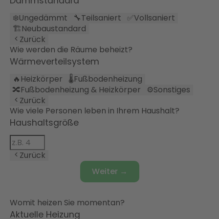
Dämmstandard
❄️
Ungedämmt
🔧
Teilsaniert
✅
Vollsaniert
🏗️
Neubaustandard
Zurück
Wie werden die Räume beheizt?
Wärmeverteilsystem
🔥
Heizkörper
🌡️
Fußbodenheizung
🔀
Fußbodenheizung & Heizkörper
⚙️
Sonstiges
Zurück
Wie viele Personen leben in Ihrem Haushalt?
Haushaltsgröße
Zurück
Weiter →
Womit heizen Sie momentan?
Aktuelle Heizung