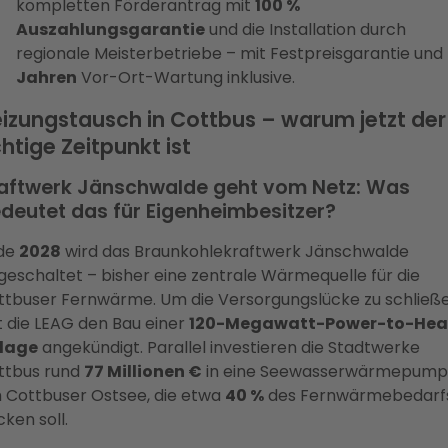
kompletten Förderantrag mit
100 %
Auszahlungsgarantie
und die Installation durch
regionale Meisterbetriebe – mit Festpreisgarantie und
Jahren
Vor-Ort-Wartung inklusive.
izungstausch in Cottbus – warum jetzt der
chtige Zeitpunkt ist
aftwerk Jänschwalde geht vom Netz: Was
deutet das für Eigenheimbesitzer?
de
2028
wird das Braunkohlekraftwerk Jänschwalde
eschaltet – bisher eine zentrale Wärmequelle für die
ttbuser Fernwärme. Um die Versorgungslücke zu schließe
t die LEAG den Bau einer
120-Megawatt-Power-to-Hea
lage
angekündigt. Parallel investieren die Stadtwerke
ttbus rund
77 Millionen €
in eine Seewasserwärmepum
 Cottbuser Ostsee, die etwa
40 %
des Fernwärmebedarf
ken soll.