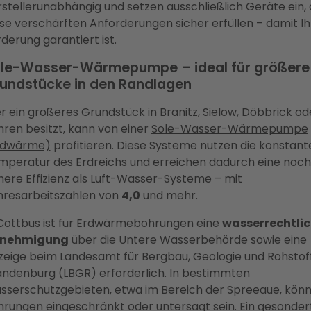
stellerunabhängig und setzen ausschließlich Geräte ein, 
se verschärften Anforderungen sicher erfüllen – damit Ih
derung garantiert ist.
le-Wasser-Wärmepumpe – ideal für größere
undstücke in den Randlagen
 ein größeres Grundstück in Branitz, Sielow, Döbbrick od
ren besitzt, kann von einer
Sole-Wasser-Wärmepumpe
rdwärme)
profitieren. Diese Systeme nutzen die konstant
mperatur des Erdreichs und erreichen dadurch eine noch
ere Effizienz als Luft-Wasser-Systeme – mit
hresarbeitszahlen von
4,0
und mehr.
 Cottbus ist für Erdwärmebohrungen eine
wasserrechtli
nehmigung
über die Untere Wasserbehörde sowie eine
zeige beim Landesamt für Bergbau, Geologie und Rohstof
andenburg (LBGR) erforderlich. In bestimmten
sserschutzgebieten, etwa im Bereich der Spreeaue, kön
hrungen eingeschränkt oder untersagt sein. Ein gesonder