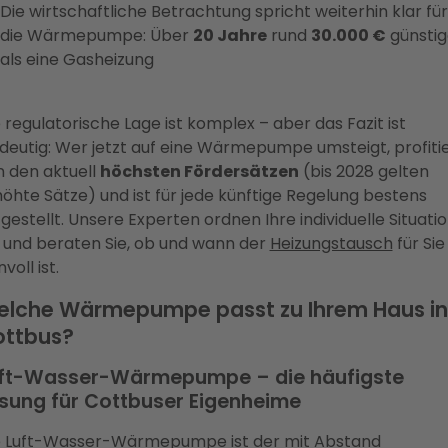
Die wirtschaftliche Betrachtung spricht weiterhin klar für
die Wärmepumpe: Über
20 Jahre
rund
30.000 €
günstig
als eine Gasheizung
 regulatorische Lage ist komplex – aber das Fazit ist
deutig: Wer jetzt auf eine Wärmepumpe umsteigt, profiti
n den aktuell
höchsten Fördersätzen
(bis 2028 gelten
öhte Sätze) und ist für jede künftige Regelung bestens
gestellt. Unsere Experten ordnen Ihre individuelle Situati
 und beraten Sie, ob und wann der
Heizungstausch
für Sie
nvoll ist.
lche Wärmepumpe passt zu Ihrem Haus in
ttbus?
ft-Wasser-Wärmepumpe – die häufigste
sung für Cottbuser Eigenheime
e
Luft-Wasser-Wärmepumpe
ist der mit Abstand