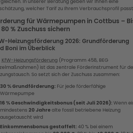
gleichen. In unserer Beratung geben wir Ihnen eine
schätzung, welcher Tarif zu Ihrem Verbrauchsprofil passt
rderung für Wärmepumpen in Cottbus – Bi
 80 % Zuschuss sichern
W-Heizungsförderung 2026: Grundförderung
d Boni im Überblick
e
KfW-Heizungsförderung
(Programm 458, BEG
nzelmaßnahmen) ist das zentrale Förderinstrument für d
izungstausch. So setzt sich der Zuschuss zusammen:
30 % Grundförderung:
Für jede förderfähige
Wärmepumpe
16 % Geschwindigkeitsbonus (seit Juli 2026):
Wenn ei
mindestens
20 Jahre
alte fossil betriebene Heizung
ausgetauscht wird
Einkommensbonus gestaffelt:
40 % bei einem