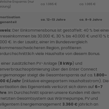
ährliche Ersparnis (nur
ca. 1.065 €
ca. 1.065 €
eizung)
mortisation
ca. 12–13 Jahre
ca. 8–9 Jahre
igenanteil
nweis:
Der Einkommensbonus ist gestaffelt: 40 % bei ein
reseinkommen bis 30.000 €, 30 % bis 40.000 € und 10 % b
000 €. In der Lausitz, einer im Bundesvergleich
nkommensschwächeren Region, profitieren
rdurchschnittlich viele Haushalte von diesem Bonus.
 einer zusätzlichen PV-Anlage (
8 kWp
) und
genverbrauchsoptimierung über den Enter Connect
ergiemanager steigt die Gesamtersparnis auf ca.
1.800–
200 €/Jahr
(inklusive eingespartem Haushaltsstrom). Die
rtisation des Eigenanteils verkürzt sich dann auf
6–7
hre
. Im Durchschnitt sparen unsere Kunden mit dem
rnetzten Gesamtsystem aus Wärmepumpe, PV und
telligentem Energiemanagement
3.360 €
jährlich an