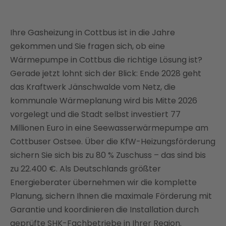
Heizungstausch in Cottbus – warum jetzt der
richtige Zeitpunkt ist
Ihre Gasheizung in Cottbus ist in die Jahre
Welche Wärmepumpe passt zu Ihrem Haus in
gekommen und Sie fragen sich, ob eine
Cottbus?
Wärmepumpe in Cottbus die richtige Lösung ist?
Was kostet eine Wärmepumpe in Cottbus?
Gerade jetzt lohnt sich der Blick: Ende 2028 geht
das Kraftwerk Jänschwalde vom Netz, die
Förderung für Wärmepumpen in Cottbus – Bis zu
kommunale Wärmeplanung wird bis Mitte 2026
80 % Zuschuss sichern
vorgelegt und die Stadt selbst investiert 77
Wärmepumpe und Photovoltaik: Das Energie-
Millionen Euro in eine Seewasserwärmepumpe am
Komplettpaket für Cottbus
Cottbuser Ostsee. Über die KfW-Heizungsförderung
Der Weg zur Wärmepumpe – warum ein Full-
sichern Sie sich bis zu 80 % Zuschuss – das sind bis
Service-Partner den Unterschied macht
zu 22.400 €. Als Deutschlands größter
Fazit: Wärmepumpe in Cottbus – jetzt handeln,
Energieberater übernehmen wir die komplette
maximal profitieren
Planung, sichern Ihnen die maximale Förderung mit
FAQ
Garantie und koordinieren die Installation durch
geprüfte SHK-Fachbetriebe in Ihrer Region.