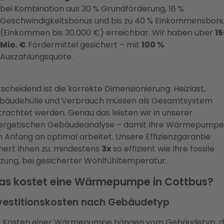
bei Kombination aus 30 % Grundförderung, 16 %
Geschwindigkeitsbonus und bis zu 40 % Einkommensbon
(Einkommen bis 30.000 €) erreichbar. Wir haben über
15
Mio. €
Fördermittel gesichert – mit
100 %
Auszahlungsquote.
scheidend ist die korrekte Dimensionierung: Heizlast,
bäudehülle und Verbrauch müssen als Gesamtsystem
rachtet werden. Genau das leisten wir in unserer
ergetischen Gebäudeanalyse – damit Ihre Wärmepumpe
 Anfang an optimal arbeitet. Unsere Effizienzgarantie
hert Ihnen zu: mindestens
3x
so effizient wie Ihre fossile
zung, bei gesicherter Wohlfühltemperatur.
s kostet eine Wärmepumpe in Cottbus?
vestitionskosten nach Gebäudetyp
e
Kosten einer Wärmepumpe
hängen vom Gebäudetyp, d