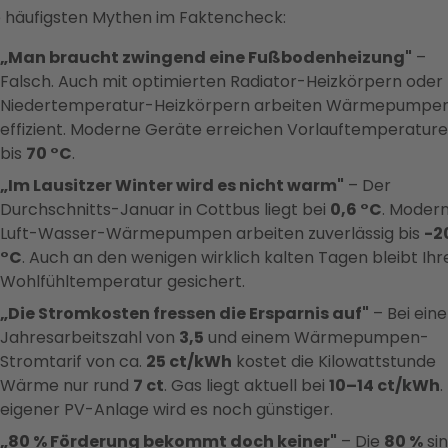
e häufigsten Mythen im Faktencheck:
„Man braucht zwingend eine Fußbodenheizung"
–
Falsch. Auch mit optimierten Radiator-Heizkörpern oder
Niedertemperatur-Heizkörpern arbeiten Wärmepumpe
effizient. Moderne Geräte erreichen Vorlauftemperatur
bis
70 °C
.
„Im Lausitzer Winter wird es nicht warm"
– Der
Durchschnitts-Januar in Cottbus liegt bei
0,6 °C
. Moder
Luft-Wasser-Wärmepumpen arbeiten zuverlässig bis
-2
°C
. Auch an den wenigen wirklich kalten Tagen bleibt Ihr
Wohlfühltemperatur gesichert.
„Die Stromkosten fressen die Ersparnis auf"
– Bei eine
Jahresarbeitszahl von
3,5
und einem Wärmepumpen-
Stromtarif von ca.
25 ct/kWh
kostet die Kilowattstunde
Wärme nur rund
7 ct
. Gas liegt aktuell bei
10–14 ct/kWh
.
eigener PV-Anlage wird es noch günstiger.
„80 % Förderung bekommt doch keiner"
– Die
80 %
si