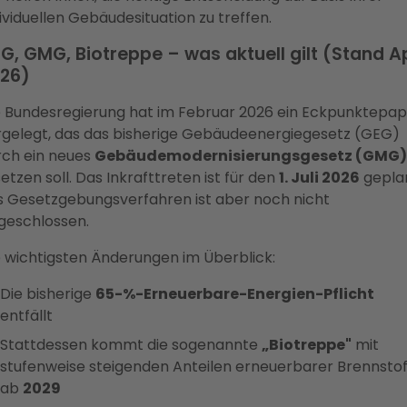
ividuellen Gebäudesituation zu treffen.
G, GMG, Biotreppe – was aktuell gilt (Stand Ap
26)
e Bundesregierung hat im Februar 2026 ein Eckpunktepap
rgelegt, das das bisherige Gebäudeenergiegesetz (GEG)
rch ein neues
Gebäudemodernisierungsgesetz (GMG)
etzen soll. Das Inkrafttreten ist für den
1. Juli 2026
geplan
s Gesetzgebungsverfahren ist aber noch nicht
geschlossen.
e wichtigsten Änderungen im Überblick:
Die bisherige
65-%-Erneuerbare-Energien-Pflicht
entfällt
Stattdessen kommt die sogenannte
„Biotreppe"
mit
stufenweise steigenden Anteilen erneuerbarer Brennstof
ab
2029