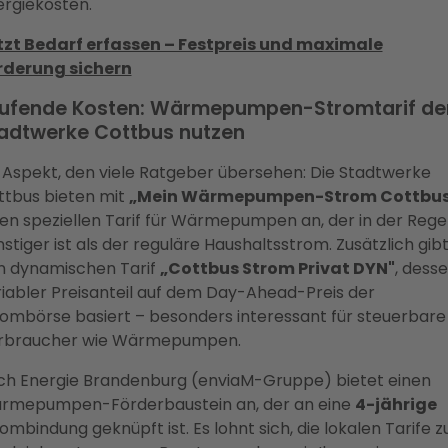
ergiekosten.
tzt Bedarf erfassen – Festpreis und maximale
rderung sichern
ufende Kosten: Wärmepumpen-Stromtarif de
adtwerke Cottbus nutzen
 Aspekt, den viele Ratgeber übersehen: Die Stadtwerke
ttbus bieten mit
„Mein Wärmepumpen-Strom Cottbus
en speziellen Tarif für Wärmepumpen an, der in der Rege
stiger ist als der reguläre Haushaltsstrom. Zusätzlich gibt
n dynamischen Tarif
„Cottbus Strom Privat DYN"
, dess
iabler Preisanteil auf dem Day-Ahead-Preis der
rombörse basiert – besonders interessant für steuerbare
rbraucher wie Wärmepumpen.
ch Energie Brandenburg (enviaM-Gruppe) bietet einen
rmepumpen-Förderbaustein an, der an eine
4-jährige
ombindung geknüpft ist. Es lohnt sich, die lokalen Tarife z