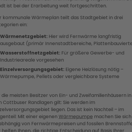
dt ist bei der Erarbeitung weit fortgeschritten.
r kommunale Wärmeplan teilt das Stadtgebiet in drei
egorien ein:
Wärmenetzgebiet:
Hier wird Fernwärme langfristig
ausgebaut (primär Innenstadtbereiche, Plattenbauvierte
Wasserstoffnetzgebiet:
Für größere Gewerbe- und
Industrieareale vorgesehen
Einzelversorgungsgebiet:
Eigene Heizlösung nötig –
Wärmepumpe, Pellets oder vergleichbare Systeme
 die meisten Besitzer von Ein- und Zweifamilienhäusern in
 Cottbuser Randlagen gilt: Sie werden im
zelversorgungsgebiet liegen. Das ist kein Nachteil – im
enteil: Mit einer eigenen
Wärmepumpe
machen Sie sich
abhängig von Fernwärmepreisen und fossilen Brennstoffe
 helfen Ihnen, die richtige Entscheidung auf Basis Ihrer