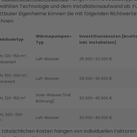
wählten Technologie und dem Installationsaufwand ab. F
ttbuser Eigenheime können Sie mit folgenden Richtwerte
chnen:
Wärmepumpen-
Investitionskosten (brutto
ebäudetyp
Typ
inkl. Installation)
H, 120–150 m²,
Luft-Wasser
25.000–32.000 €
ilsaniert
FH, 150–200 m²,
Luft-Wasser
28.000–35.000 €
nsaniert
Sole-Wasser (mit
FH, 120–150 m²
32.000–45.000 €
Bohrung)
FH, 200–250
Luft-Wasser
30.000–40.000 €
²
 tatsächlichen Kosten hängen von individuellen Faktoren