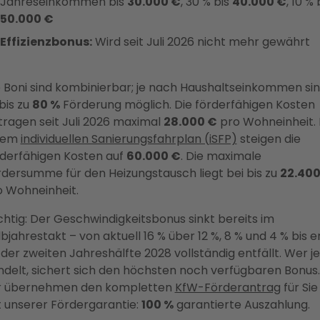
Jahreseinkommen bis
30.000 €
, 30 % bis
40.000 €
, 10 % 
50.000 €
Effizienzbonus:
Wird seit Juli 2026 nicht mehr gewährt
e Boni sind kombinierbar; je nach Haushaltseinkommen si
bis zu
80 %
Förderung möglich. Die förderfähigen Kosten
ragen seit Juli 2026 maximal
28.000 €
pro Wohneinheit. 
nem
individuellen Sanierungsfahrplan (iSFP)
steigen die
rderfähigen Kosten auf
60.000 €
. Die maximale
dersumme für den Heizungstausch liegt bei bis zu
22.400
o Wohneinheit.
htig: Der Geschwindigkeitsbonus sinkt bereits im
bjahrestakt – von aktuell 16 % über 12 %, 8 % und 4 % bis e
der zweiten Jahreshälfte 2028 vollständig entfällt. Wer je
delt, sichert sich den höchsten noch verfügbaren Bonus.
r übernehmen den kompletten
KfW-Förderantrag
für Sie
t unserer Fördergarantie:
100 %
garantierte Auszahlung.