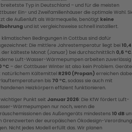
breitetste Typ in Deutschland – und für die meisten
tbuser Ein- und Zweifamilienhäuser die optimale Wahl. Si
zt die Außenluft als Wärmequelle, benötigt
keine
dbohrung
und ist vergleichsweise schnell installiert.
 klimatischen Bedingungen in Cottbus sind dafür
gezeichnet: Die mittlere Jahrestemperatur liegt bei
10,4
, der kälteste Monat (Januar) bei durchschnittlich
0,6 °C
derne Luft-Wasser-Wärmepumpen arbeiten zuverlässig 
0 °C
– der Cottbuser Winter ist also kein Problem. Geräte
t natürlichem Kältemittel
R290 (Propan)
erreichen dabe
rlauftemperaturen bis
70 °C
, sodass sie auch mit
handenen Heizkörpern effizient funktionieren.
 wichtiger Punkt seit
Januar 2026
: Die KfW fördert Luft-
sser-Wärmepumpen nur noch, wenn die
räuschemissionen des Außengeräts mindestens
10 dB
un
n Grenzwerten der europäischen Ökodesign-Verordnung
gen. Nicht jedes Modell erfüllt das. Wir planen