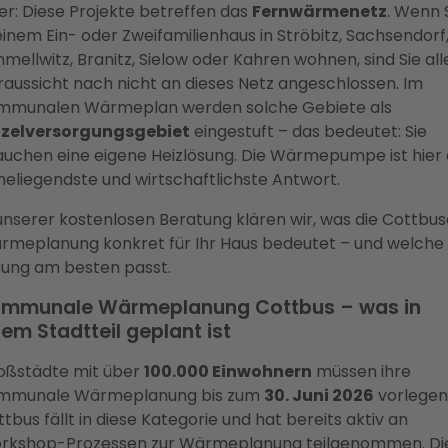
r: Diese Projekte betreffen das
Fernwärmenetz
. Wenn 
einem Ein- oder Zweifamilienhaus in Ströbitz, Sachsendorf
mellwitz, Branitz, Sielow oder Kahren wohnen, sind Sie all
aussicht nach nicht an dieses Netz angeschlossen. Im
mmunalen Wärmeplan werden solche Gebiete als
nzelversorgungsgebiet
eingestuft – das bedeutet: Sie
auchen eine eigene Heizlösung. Die Wärmepumpe ist hier 
eliegendste und wirtschaftlichste Antwort.
unserer kostenlosen Beratung klären wir, was die Cottbus
rmeplanung konkret für Ihr Haus bedeutet – und welche
sung am besten passt.
mmunale Wärmeplanung Cottbus – was in
rem Stadtteil geplant ist
oßstädte mit über
100.000 Einwohnern
müssen ihre
mmunale Wärmeplanung bis zum
30. Juni 2026
vorlegen
tbus fällt in diese Kategorie und hat bereits aktiv an
rkshop-Prozessen zur Wärmeplanung teilgenommen. Di