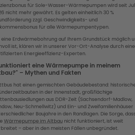
fizienzbonus für Sole-Wasser-Wärmepumpen wird seit Jul
6 nicht mehr gewährt. Es gelten einheitlich 30 %
undförderung zzgl. Geschwindigkeits- und
nkommensbonus für alle Wärmepumpentypen.
 eine Erdwärmebohrung auf Ihrem Grundstück möglich u
nvoll ist, klären wir in unserer Vor-Ort-Analyse durch ein
tifizierten Energieeffizienz-Experten.
unktioniert eine Wärmepumpe in meinem
tbau?" – Mythen und Fakten
ttbus hat einen gemischten Gebäudebestand: historisch
nderzeitbauten in der Innenstadt, großflächige
attenbausiedlungen aus DDR-Zeit (Sachsendorf-Madlow,
ndow, Neu-Schmellwitz) und Ein- und Zweifamilienhäuser
erschiedlicher Baujahre in den Randlagen. Die Sorge, das
ne
Wärmepumpe im Altbau
nicht funktioniert, ist weit
breitet – aber in den meisten Fällen unbegründet.