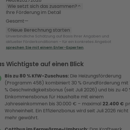
Heute
2027
2028
Wie setzt sich das zusammen?
Ihre Förderung im Detail
Gesamt
—
Neue Berechnung starten
Unverbindliche Schätzung auf Basis Ihrer Angaben und
aktueller Förderkonditionen – für ein konkretes Angebot
sprechen Sie mit einem Enter-Experten
.
s Wichtigste auf einen Blick
Bis zu 80 % KfW-Zuschuss:
Die Heizungsförderung
(Programm 458) kombiniert 30 % Grundförderung mit 
% Geschwindigkeitsbonus (seit Juli 2026) und bis zu 40 
Einkommensbonus für Haushalte mit einem
Jahreseinkommen bis 30.000 € – maximal
22.400 €
pr
Wohneinheit. Ein Effizienzbonus wird seit Juli 2026 nicht
mehr gewährt.
Cottbus im Fernwärme-Umbruch:
Das Kraftwerk