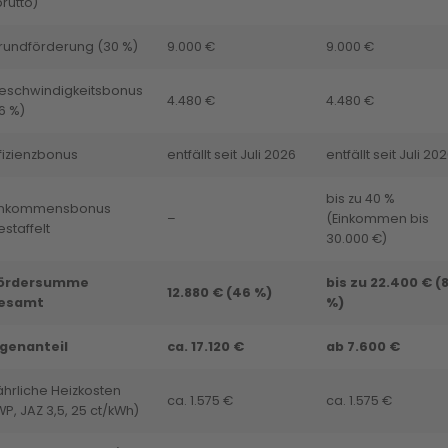
rutto)
rundförderung (30 %)
9.000 €
9.000 €
eschwindigkeitsbonus
4.480 €
4.480 €
6 %)
ffizienzbonus
entfällt seit Juli 2026
entfällt seit Juli 20
bis zu 40 %
inkommensbonus
–
(Einkommen bis
staffelt
30.000 €)
ördersumme
bis zu 22.400 € (
12.880 € (46 %)
esamt
%)
igenanteil
ca. 17.120 €
ab 7.600 €
ährliche Heizkosten
ca. 1.575 €
ca. 1.575 €
WP, JAZ 3,5, 25 ct/kWh)