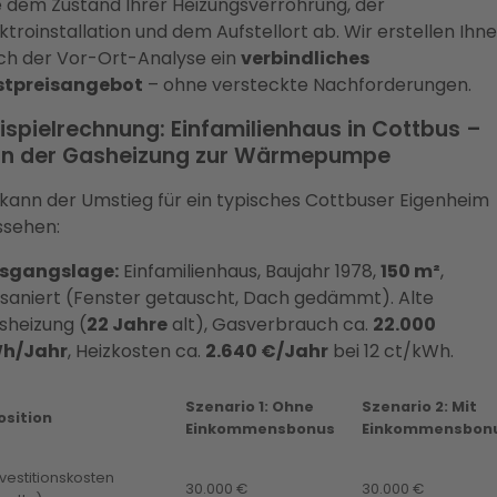
e dem Zustand Ihrer Heizungsverrohrung, der
ktroinstallation und dem Aufstellort ab. Wir erstellen Ihn
ch der Vor-Ort-Analyse ein
verbindliches
stpreisangebot
– ohne versteckte Nachforderungen.
ispielrechnung: Einfamilienhaus in Cottbus –
n der Gasheizung zur Wärmepumpe
kann der Umstieg für ein typisches Cottbuser Eigenheim
ssehen:
sgangslage:
Einfamilienhaus, Baujahr 1978,
150 m²
,
lsaniert (Fenster getauscht, Dach gedämmt). Alte
sheizung (
22 Jahre
alt), Gasverbrauch ca.
22.000
h/Jahr
, Heizkosten ca.
2.640 €/Jahr
bei 12 ct/kWh.
Szenario 1: Ohne
Szenario 2: Mit
osition
Einkommensbonus
Einkommensbon
nvestitionskosten
30.000 €
30.000 €