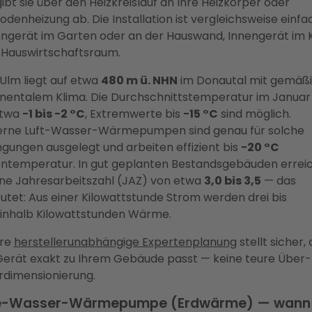
ibt sie über den Heizkreislauf an Ihre Heizkörper oder
denheizung ab. Die Installation ist vergleichsweise einfa
ngerät im Garten oder an der Hauswand, Innengerät im K
 Hauswirtschaftsraum.
Ulm liegt auf etwa
480 m ü. NHN
im Donautal mit gemäßi
inentalem Klima. Die Durchschnittstemperatur im Januar 
etwa
−1 bis −2 °C
, Extremwerte bis
−15 °C
sind möglich.
rne Luft-Wasser-Wärmepumpen sind genau für solche
gungen ausgelegt und arbeiten effizient bis
−20 °C
ntemperatur. In gut geplanten Bestandsgebäuden errei
eine Jahresarbeitszahl (JAZ) von etwa
3,0 bis 3,5
— das
tet: Aus einer Kilowattstunde Strom werden drei bis
einhalb Kilowattstunden Wärme.
re
herstellerunabhängige Expertenplanung
stellt sicher,
Gerät exakt zu Ihrem Gebäude passt — keine teure Über-
rdimensionierung.
e-Wasser-Wärmepumpe (Erdwärme) — wann 