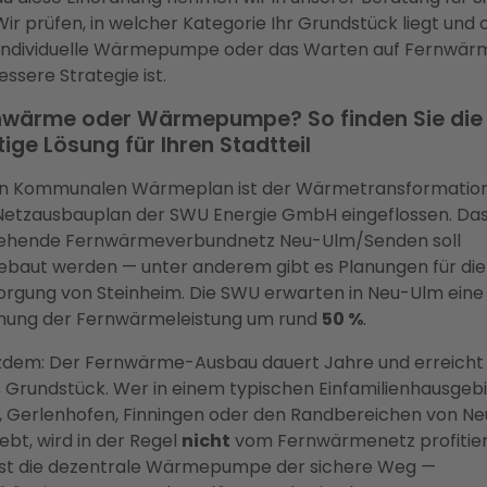
Wir prüfen, in welcher Kategorie Ihr Grundstück liegt und 
 individuelle Wärmepumpe oder das Warten auf Fernwär
essere Strategie ist.
nwärme oder Wärmepumpe? So finden Sie die
tige Lösung für Ihren Stadtteil
en Kommunalen Wärmeplan ist der Wärmetransformatio
Netzausbauplan der SWU Energie GmbH eingeflossen. Da
ehende Fernwärmeverbundnetz Neu-Ulm/Senden soll
ebaut werden — unter anderem gibt es Planungen für die
orgung von Steinheim. Die SWU erwarten in Neu-Ulm eine
hung der Fernwärmeleistung um rund
50 %
.
zdem: Der Fernwärme-Ausbau dauert Jahre und erreicht 
 Grundstück. Wer in einem typischen Einfamilienhausgebi
l, Gerlenhofen, Finningen oder den Randbereichen von Ne
ebt, wird in der Regel
nicht
vom Fernwärmenetz profitier
 ist die dezentrale Wärmepumpe der sichere Weg —