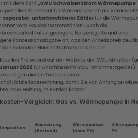
t mit dem Tarif
„SWU SchwabenStrom Wärmepumpe"
n speziellen Stromtarif für Wärmepumpen an. Vorausset
in
separater, unterbrechbarer Zähler
für die Wärmepu
trennt vom Haushaltsstromzähler. Durch die
rbrechbarkeit fallen geringere Netzentgelte und eine
ngere Konzessionsabgabe an, was den Arbeitspreis deutli
r den normalen Haushaltsstrompreis drückt.
ktuellen Preise sind auf der Website der SWU abrufbar (gü
. Januar 2026
für Anschlüsse im SWU-Stromnetzgebiet). 
ksichtigen diesen Tarif in unserer
chaftlichkeitsberechnung, damit Sie von Anfang an wisse
hre neue Heizung im Betrieb kostet.
zkosten-Vergleich: Gas vs. Wärmepumpe in N
Gasheizung
Wärmepumpe
Wärmepump
tenposition
(Bestand)
(ohne PV)
PV