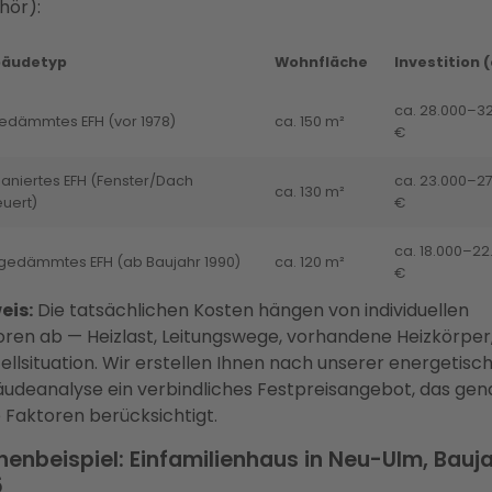
hör):
äudetyp
Wohnfläche
Investition (
ca. 28.000–3
edämmtes EFH (vor 1978)
ca. 150 m²
€
saniertes EFH (Fenster/Dach
ca. 23.000–27
ca. 130 m²
uert)
€
ca. 18.000–22
gedämmtes EFH (ab Baujahr 1990)
ca. 120 m²
€
eis:
Die tatsächlichen Kosten hängen von individuellen
oren ab — Heizlast, Leitungswege, vorhandene Heizkörper
ellsituation. Wir erstellen Ihnen nach unserer energetisc
udeanalyse ein verbindliches Festpreisangebot, das gen
 Faktoren berücksichtigt.
enbeispiel: Einfamilienhaus in Neu-Ulm, Bauj
5