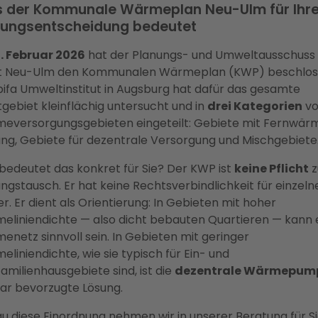
 der Kommunale Wärmeplan Neu-Ulm für Ihr
zungsentscheidung bedeutet
. Februar 2026
hat der Planungs- und Umweltausschuss
t Neu-Ulm den Kommunalen Wärmeplan (KWP) beschlos
bifa Umweltinstitut in Augsburg hat dafür das gesamte
gebiet kleinflächig untersucht und in
drei Kategorien
vo
eversorgungsgebieten eingeteilt: Gebiete mit Fernwär
ung, Gebiete für dezentrale Versorgung und Mischgebiete
bedeutet das konkret für Sie? Der KWP ist
keine Pflicht
z
ngstausch. Er hat keine Rechtsverbindlichkeit für einzeln
r. Er dient als Orientierung: In Gebieten mit hoher
eliniendichte — also dicht bebauten Quartieren — kann 
netz sinnvoll sein. In Gebieten mit geringer
liniendichte, wie sie typisch für Ein- und
amilienhausgebiete sind, ist die
dezentrale Wärmepum
lar bevorzugte Lösung.
u diese Einordnung nehmen wir in unserer Beratung für S