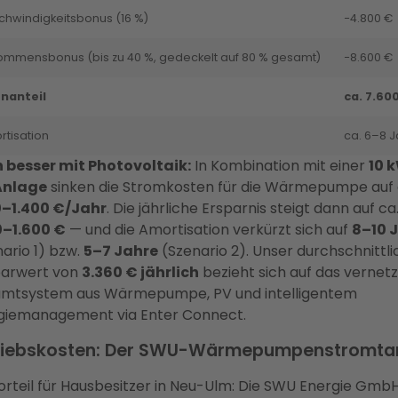
hwindigkeitsbonus (16 %)
−4.800 €
ommensbonus (bis zu 40 %, gedeckelt auf 80 % gesamt)
−8.600 €
enanteil
ca. 7.60
tisation
ca. 6–8 
 besser mit Photovoltaik:
In Kombination mit einer
10 
Anlage
sinken die Stromkosten für die Wärmepumpe auf 
0–1.400 €/Jahr
. Die jährliche Ersparnis steigt dann auf ca
0–1.600 €
— und die Amortisation verkürzt sich auf
8–10 
ario 1) bzw.
5–7 Jahre
(Szenario 2). Unser durchschnittli
parwert von
3.360 € jährlich
bezieht sich auf das vernet
mtsystem aus Wärmepumpe, PV und intelligentem
giemanagement via Enter Connect.
riebskosten: Der SWU-Wärmepumpenstromtar
orteil für Hausbesitzer in Neu-Ulm: Die SWU Energie Gmb