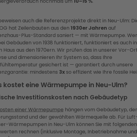
nergieverbrauch nochmals um
10–15 %
.
eweisen auch die Referenzprojekte direkt in Neu-Ulm: Di
G hat Zeilenbauten aus den
1930er Jahren
auf
zienzhaus-Plus-Standard saniert — mit Wärmepumpe. We
ei Gebäuden von 1938 funktioniert, funktioniert es auch in
 Haus aus den 1970ern. Wir prüfen das in unserer Vor-Or
se und dimensionieren Ihr System so, dass Ihre
fühltemperatur gesichert ist — garantiert durch unsere
ienzgarantie: mindestens
3x
so effizient wie Ihre fossile He
 kostet eine Wärmepumpe in Neu-Ulm?
ische Investitionskosten nach Gebäudetyp
osten einer Wärmepumpe
hängen vom Gebäudetyp, de
erungsstand und der gewählten Wärmequelle ab. Für Luft
er-Wärmepumpen in Neu-Ulm können Sie mit folgenden
twerten rechnen (inklusive Montage, Inbetriebnahme und