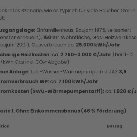
onkretes Szenario, wie es typisch für viele Hausbesitzer in
st:
usgangslage:
Einfamilienhaus, Baujahr 1975, teilsaniert
Fenster erneuert),
150 m²
Wohnfläche, Gas-Heizwertkess
aujahr 2001), Gasverbrauch ca.
25.000 kWh/Jahr
isherige Heizkosten:
ca.
2.750–3.000 €/Jahr
(bei 11–12
t/kWh Gas inkl. CO₂-Abgabe)
eue Anlage:
Luft-Wasser-Wärmepumpe mit JAZ
3,5
tromverbrauch WP:
ca.
7.100 kWh/Jahr
tromkosten (SWU-Wärmepumpentarif):
ca.
1.920 €/
ario 1: Ohne Einkommensbonus (46 % Förderung)
ition
Betrag