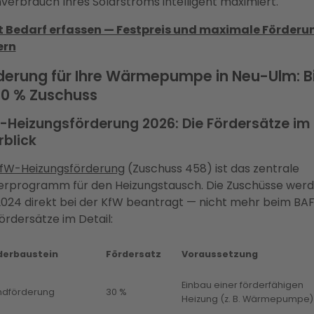
verbrauch Ihres Solarstroms intelligent maximiert.
t Bedarf erfassen — Festpreis und maximale Förderu
ern
derung für Ihre Wärmepumpe in Neu-Ulm: B
80 % Zuschuss
-Heizungsförderung 2026: Die Fördersätze im
rblick
fW-Heizungsförderung
(Zuschuss 458) ist das zentrale
erprogramm für den Heizungstausch. Die Zuschüsse wer
 2024 direkt bei der KfW beantragt — nicht mehr beim BAF
ördersätze im Detail:
derbaustein
Fördersatz
Voraussetzung
Einbau einer förderfähigen
ndförderung
30 %
Heizung (z. B. Wärmepumpe)