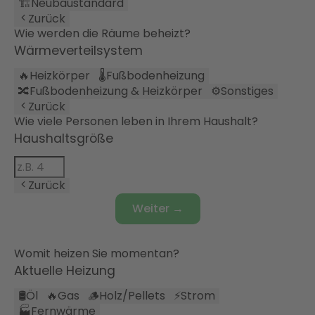
🏗️
Neubaustandard
Zurück
Wie werden die Räume beheizt?
Wärmeverteilsystem
🔥
Heizkörper
🌡️
Fußbodenheizung
🔀
Fußbodenheizung & Heizkörper
⚙️
Sonstiges
Zurück
Wie viele Personen leben in Ihrem Haushalt?
Haushaltsgröße
Zurück
Weiter →
Womit heizen Sie momentan?
Aktuelle Heizung
🛢️
Öl
🔥
Gas
🪵
Holz/Pellets
⚡
Strom
🏭
Fernwärme