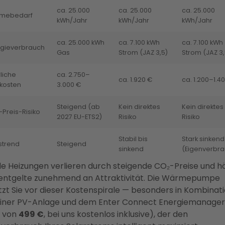
ca. 25.000
ca. 25.000
ca. 25.000
mebedarf
kWh/Jahr
kWh/Jahr
kWh/Jahr
ca. 25.000 kWh
ca. 7.100 kWh
ca. 7.100 kWh
rgieverbrauch
Gas
Strom (JAZ 3,5)
Strom (JAZ 3,
liche
ca. 2.750–
ca. 1.920 €
ca. 1.200–1.4
kosten
3.000 €
Steigend (ab
Kein direktes
Kein direktes
Preis-Risiko
2027 EU-ETS2)
Risiko
Risiko
Stabil bis
Stark sinkend
strend
Steigend
sinkend
(Eigenverbra
ile Heizungen verlieren durch steigende CO₂-Preise und h
entgelte zunehmend an Attraktivität. Die Wärmepumpe
zt Sie vor dieser Kostenspirale — besonders in Kombinat
einer PV-Anlage und dem Enter Connect Energiemanager
 von
499 €
, bei uns kostenlos inklusive), der den