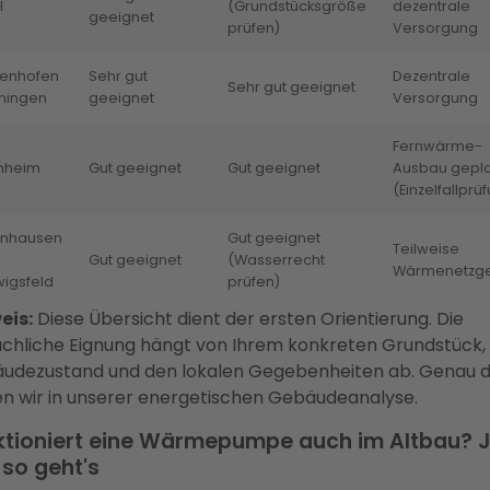
l
(Grundstücksgröße
dezentrale
geeignet
prüfen)
Versorgung
lenhofen
Sehr gut
Dezentrale
Sehr gut geeignet
nningen
geeignet
Versorgung
Fernwärme-
inheim
Gut geeignet
Gut geeignet
Ausbau gepla
(Einzelfallprü
enhausen
Gut geeignet
Teilweise
Gut geeignet
(Wasserrecht
Wärmenetzge
igsfeld
prüfen)
eis:
Diese Übersicht dient der ersten Orientierung. Die
ächliche Eignung hängt von Ihrem konkreten Grundstück
udezustand und den lokalen Gegebenheiten ab. Genau 
en wir in unserer energetischen Gebäudeanalyse.
ktioniert eine Wärmepumpe auch im Altbau? 
so geht's