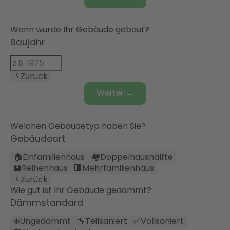
Wann wurde Ihr Gebäude gebaut?
Baujahr
Zurück
Weiter →
Welchen Gebäudetyp haben Sie?
Gebäudeart
🏠
Einfamilienhaus
🏘️
Doppelhaushälfte
🏫
Reihenhaus
🏢
Mehrfamilienhaus
Zurück
Wie gut ist Ihr Gebäude gedämmt?
Dämmstandard
❄️
Ungedämmt
🔧
Teilsaniert
✅
Vollsaniert