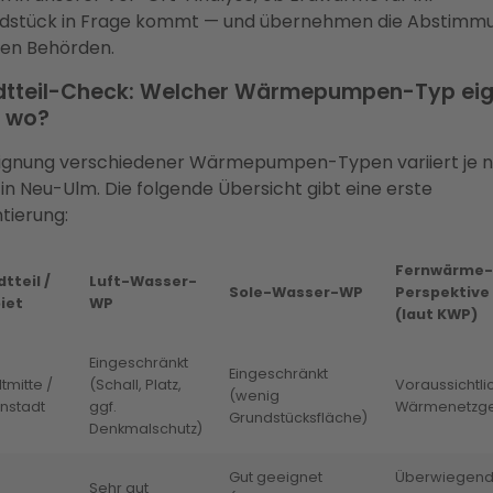
dstück in Frage kommt — und übernehmen die Abstimm
den Behörden.
dtteil-Check: Welcher Wärmepumpen-Typ eig
h wo?
Eignung verschiedener Wärmepumpen-Typen variiert je 
in Neu-Ulm. Die folgende Übersicht gibt eine erste
tierung:
Fernwärme-
tteil /
Luft-Wasser-
Sole-Wasser-WP
Perspektive
iet
WP
(laut KWP)
Eingeschränkt
Eingeschränkt
tmitte /
(Schall, Platz,
Voraussichtli
(wenig
nstadt
ggf.
Wärmenetzge
Grundstücksfläche)
Denkmalschutz)
Gut geeignet
Überwiegen
Sehr gut