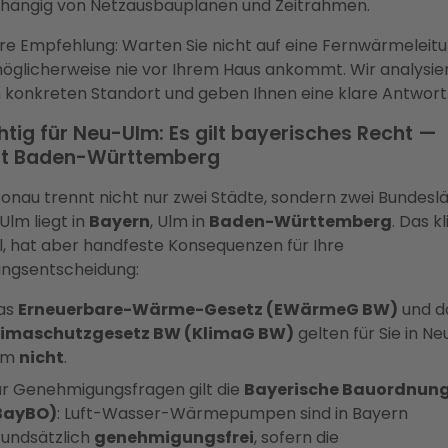
hängig von Netzausbauplänen und Zeitrahmen.
re Empfehlung: Warten Sie nicht auf eine Fernwärmeleitu
möglicherweise nie vor Ihrem Haus ankommt. Wir analysie
n konkreten Standort und geben Ihnen eine klare Antwort
tig für Neu-Ulm: Es gilt bayerisches Recht —
ht Baden-Württemberg
onau trennt nicht nur zwei Städte, sondern zwei Bundesl
lm liegt in
Bayern
, Ulm in
Baden-Württemberg
. Das kl
al, hat aber handfeste Konsequenzen für Ihre
ungsentscheidung:
as
Erneuerbare-Wärme-Gesetz (EWärmeG BW)
und d
limaschutzgesetz BW (KlimaG BW)
gelten für Sie in Ne
lm
nicht
.
ür Genehmigungsfragen gilt die
Bayerische Bauordnun
BayBO)
: Luft-Wasser-Wärmepumpen sind in Bayern
rundsätzlich
genehmigungsfrei
, sofern die