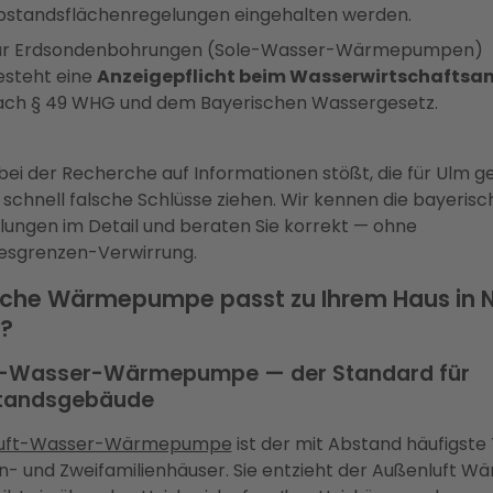
bstandsflächenregelungen eingehalten werden.
ür Erdsondenbohrungen (Sole-Wasser-Wärmepumpen)
esteht eine
Anzeigepflicht beim Wasserwirtschaftsa
ach § 49 WHG und dem Bayerischen Wassergesetz.
ei der Recherche auf Informationen stößt, die für Ulm ge
schnell falsche Schlüsse ziehen. Wir kennen die bayeris
lungen im Detail und beraten Sie korrekt — ohne
esgrenzen-Verwirrung.
che Wärmepumpe passt zu Ihrem Haus in 
?
t-Wasser-Wärmepumpe — der Standard für
tandsgebäude
uft-Wasser-Wärmepumpe
ist der mit Abstand häufigste
in- und Zweifamilienhäuser. Sie entzieht der Außenluft W