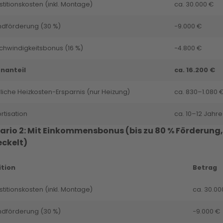
stitionskosten (inkl. Montage)
ca. 30.000 €
ndförderung (30 %)
−9.000 €
hwindigkeitsbonus (16 %)
−4.800 €
enanteil
ca. 16.200 €
liche Heizkosten-Ersparnis (nur Heizung)
ca. 830–1.080 
tisation
ca. 10–12 Jahre
ario 2: Mit Einkommensbonus (bis zu 80 % Förderung,
ckelt)
ition
Betrag
stitionskosten (inkl. Montage)
ca. 30.00
ndförderung (30 %)
−9.000 €