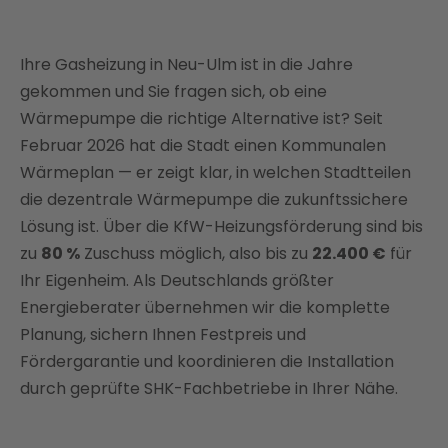
Wärmepumpe in Neu-Ulm — warum jetzt der
richtige Zeitpunkt ist
Ihre Gasheizung in Neu-Ulm ist in die Jahre
Welche Wärmepumpe passt zu Ihrem Haus in
gekommen und Sie fragen sich, ob eine
Neu-Ulm?
Wärmepumpe die richtige Alternative ist? Seit
Was kostet eine Wärmepumpe in Neu-Ulm?
Februar 2026 hat die Stadt einen Kommunalen
Wärmeplan — er zeigt klar, in welchen Stadtteilen
Förderung für Ihre Wärmepumpe in Neu-Ulm: Bis zu
die dezentrale Wärmepumpe die zukunftssichere
80 % Zuschuss
Lösung ist. Über die KfW-Heizungsförderung sind bis
Der Weg zu Ihrer Wärmepumpe in Neu-Ulm —
zu
80 %
Zuschuss möglich, also bis zu
22.400 €
für
stressfrei aus einer Hand
Ihr Eigenheim. Als Deutschlands größter
Fazit: Ihre Wärmepumpe in Neu-Ulm — sicher
Energieberater übernehmen wir die komplette
geplant, sicher gefördert, sicher installiert
Planung, sichern Ihnen Festpreis und
Fördergarantie und koordinieren die Installation
durch geprüfte SHK-Fachbetriebe in Ihrer Nähe.