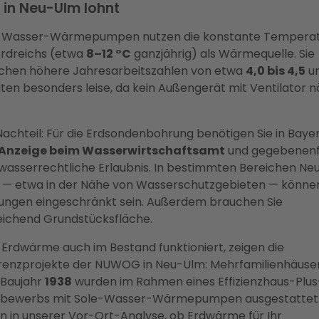
 in Neu-Ulm lohnt
-Wasser-Wärmepumpen nutzen die konstante Tempera
Erdreichs (etwa
8–12 °C
ganzjährig) als Wärmequelle. Sie
ichen höhere Jahresarbeitszahlen von etwa
4,0 bis 4,5
u
ten besonders leise, da kein Außengerät mit Ventilator n
achteil: Für die Erdsondenbohrung benötigen Sie in Baye
Anzeige beim Wasserwirtschaftsamt
und gegebenenf
 wasserrechtliche Erlaubnis. In bestimmten Bereichen Ne
 — etwa in der Nähe von Wasserschutzgebieten — könne
ungen eingeschränkt sein. Außerdem brauchen Sie
eichend Grundstücksfläche.
 Erdwärme auch im Bestand funktioniert, zeigen die
renzprojekte der NUWOG in Neu-Ulm: Mehrfamilienhäuse
Baujahr
1938
wurden im Rahmen eines Effizienzhaus-Plus
bewerbs mit Sole-Wasser-Wärmepumpen ausgestattet.
n in unserer Vor-Ort-Analyse, ob Erdwärme für Ihr