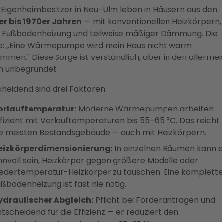
e Eigenheimbesitzer in Neu-Ulm leben in Häusern aus den
er bis 1970er Jahren
— mit konventionellen Heizkörpern,
 Fußbodenheizung und teilweise mäßiger Dämmung. Die
e: „Eine Wärmepumpe wird mein Haus nicht warm
men." Diese Sorge ist verständlich, aber in den allermei
en unbegründet.
heidend sind drei Faktoren:
orlauftemperatur:
Moderne
Wärmepumpen arbeiten
fizient mit Vorlauftemperaturen bis 55–65 °C
. Das reicht 
ie meisten Bestandsgebäude — auch mit Heizkörpern.
eizkörperdimensionierung:
In einzelnen Räumen kann 
nnvoll sein, Heizkörper gegen größere Modelle oder
iedertemperatur-Heizkörper zu tauschen. Eine komplett
ßbodenheizung ist fast nie nötig.
ydraulischer Abgleich:
Pflicht bei Förderanträgen und
tscheidend für die Effizienz — er reduziert den