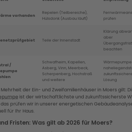
Repelen (Teilbereiche),
Fernwärmeans
ärme vorhanden
Hülsdonk (Ausbau läuft)
prüfen
Klärung abwar
aber
netzprüfgebiet
Teile der Innenstadt
Übergangsfris
beachten
Schwafheim, Kapellen,
Wärmepumpe i
tral /
Asberg, Vinn, Meerbeck,
naheliegendst
epumpe
Scherpenberg, Hochstraß
zukunftssicher
ohlen
und weitere
Lösung
 Mehrheit der Ein- und Zweifamilienhäuser in Moers gilt: D
epumpe
ist der wirtschaftlichste und zukunftssicherste W
das prüfen wir in unserer energetischen Gebäudeanalys
uell für Ihr Haus.
nd Fristen: Was gilt ab 2026 für Moers?