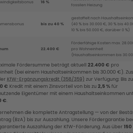
windigkeitsbonus
16 %
fossilen Heizung
gestaffelt nach Haushaltseink
mmensbonus
bis zu 40 %
(40 % bis 30.000 €, 30 % bis 40.0
10 % bis 50.000 €, darüber 0 %)
Förderfähige Kosten max. 28.00
mum
22.400 €
pro Wohneinheit
(Haushaltseinkommen bis 30.00
ximale Fördersumme beträgt aktuell
22.400 €
pro
nheit (bei einem Haushaltseinkommen bis 30.000 €). Zus
der
KfW-Ergänzungskredit (358/359)
zur Verfügung: Bis zu
0 €
Kredit mit einem Zinsvorteil von bis zu
2,5 %
für
nutzende Eigentümer mit einem Haushaltseinkommen un
0 €
.
ernehmen die komplette Antragstellung — von der Bestä
trag (BzA) bis zur Auszahlung. Unsere Fördergarantie be
arantierte Auszahlung der KfW-Förderung. Aus über
150