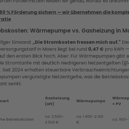
erten Fördermitteln wissen wir genau, worauf es ankomm
 80 % Förderung sichern — wir übernehmen die kompl
ratie
ebskosten: Wärmepumpe vs. Gasheizung in M
ufiger Einwand:
„Die Stromkosten fressen mich auf."
Der
ersorgungstarif in Moers liegt bei rund
0,47 €
pro kWh —
 auf den ersten Blick hoch. Aber: Für Wärmepumpen gibt 
lle Stromtarife mit deutlich niedrigeren Netzentgelten (§
 Seit 2024 erhalten steuerbare Verbrauchseinrichtungen
umpen vergünstigte Netzentgelte, was die Betriebskos
kant senkt.
Gasheizung
Wärme
nart
Wärmepumpe
(alt)
+ PV
ca. 2.500–
ca. 1.400–2.100
che Betriebskosten
ca. 900–
3.500 €
€