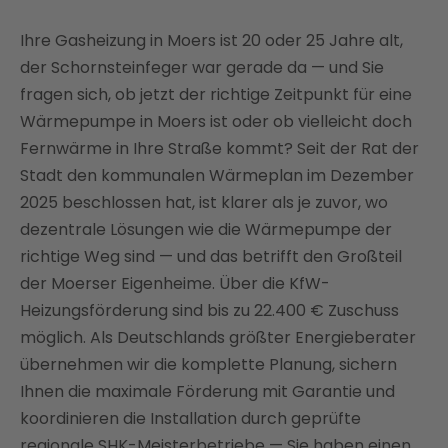
Wärmepumpe in Moers: Was Sie als Hausbesitzer
jetzt wissen müssen
Ihre Gasheizung in Moers ist 20 oder 25 Jahre alt,
Welche Wärmepumpe passt zu Ihrem Haus in
der Schornsteinfeger war gerade da — und Sie
Moers?
fragen sich, ob jetzt der richtige Zeitpunkt für eine
Was kostet eine Wärmepumpe in Moers?
Wärmepumpe in Moers ist oder ob vielleicht doch
Fernwärme in Ihre Straße kommt? Seit der Rat der
Förderung für Ihre Wärmepumpe in Moers — alle
Stadt den kommunalen Wärmeplan im Dezember
Programme 2026
2025 beschlossen hat, ist klarer als je zuvor, wo
Wärmepumpe + Photovoltaik: Das vernetzte
dezentrale Lösungen wie die Wärmepumpe der
Energiesystem für Moers
richtige Weg sind — und das betrifft den Großteil
So funktioniert Ihr Wärmepumpen-Projekt mit uns
der Moerser Eigenheime. Über die KfW-
Fazit: Jetzt in Moers handeln — Förderung sichern,
Heizungsförderung sind bis zu 22.400 € Zuschuss
Kosten senken
möglich. Als Deutschlands größter Energieberater
übernehmen wir die komplette Planung, sichern
Ihnen die maximale Förderung mit Garantie und
koordinieren die Installation durch geprüfte
regionale SHK-Meisterbetriebe — Sie haben einen