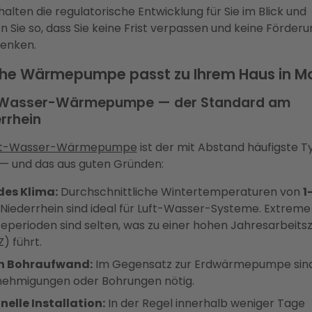
alten die regulatorische Entwicklung für Sie im Blick und
n Sie so, dass Sie keine Frist verpassen und keine Förderu
enken.
he Wärmepumpe passt zu Ihrem Haus in M
-Wasser-Wärmepumpe — der Standard am
rrhein
ft-Wasser-Wärmepumpe
ist der mit Abstand häufigste Ty
— und das aus guten Gründen:
des Klima:
Durchschnittliche Wintertemperaturen von
1
Niederrhein sind ideal für Luft-Wasser-Systeme. Extreme
teperioden sind selten, was zu einer hohen Jahresarbeits
) führt.
n Bohraufwand:
Im Gegensatz zur Erdwärmepumpe sind
ehmigungen oder Bohrungen nötig.
nelle Installation:
In der Regel innerhalb weniger Tage