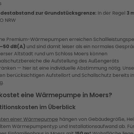
s
destabstand zur Grundstücksgrenze:
In der Regel
3 
uO NRW
ne Premium-Wärmepumpen erreichen Schallleistungspe
–50 dB(A)
und sind damit leiser als ein normales Gespräc
erser Altstadt rund um Schloss Moers können
lschutzbereiche die Aufstellung des Außengeräts
ränken — hier ist eine individuelle Abstimmung nötig. Uns
en berücksichtigen Aufstellort und Schallschutz bereits i
g.
kostet eine Wärmepumpe in Moers?
titionskosten im Überblick
sten einer Wärmepumpe
hängen von Gebäudegröße, Heiz
tem Wärmepumpentyp und Installationsaufwand ab. Für
hes Einfamilienhaus in Moers mit
150 m²
Wohnfläche liege