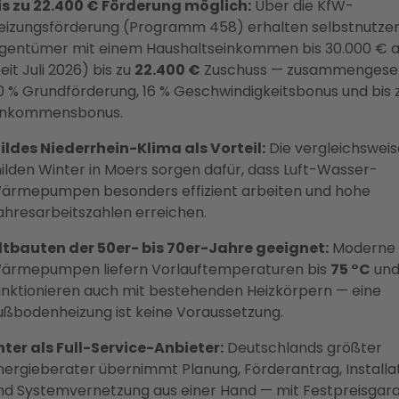
is zu 22.400 € Förderung möglich:
Über die KfW-
eizungsförderung (Programm 458) erhalten selbstnutze
igentümer mit einem Haushaltseinkommen bis 30.000 € a
eit Juli 2026) bis zu
22.400 €
Zuschuss — zusammengeset
0 % Grundförderung, 16 % Geschwindigkeitsbonus und bis 
inkommensbonus.
ildes Niederrhein-Klima als Vorteil:
Die vergleichsweis
ilden Winter in Moers sorgen dafür, dass Luft-Wasser-
ärmepumpen besonders effizient arbeiten und hohe
ahresarbeitszahlen erreichen.
ltbauten der 50er- bis 70er-Jahre geeignet:
Moderne
ärmepumpen liefern Vorlauftemperaturen bis
75 °C
un
unktionieren auch mit bestehenden Heizkörpern — eine
ußbodenheizung ist keine Voraussetzung.
nter als Full-Service-Anbieter:
Deutschlands größter
nergieberater übernimmt Planung, Förderantrag, Installa
nd Systemvernetzung aus einer Hand — mit Festpreisgara