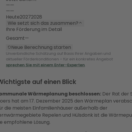
—
—
—
—
Heute
2027
2028
Wie setzt sich das zusammen?
Ihre Förderung im Detail
Gesamt
—
Neue Berechnung starten
Unverbindliche Schätzung auf Basis Ihrer Angaben und
aktueller Förderkonditionen – für ein konkretes Angebot
sprechen Sie mit einem Enter-Experten
.
ichtigste auf einen Blick
ommunale Wärmeplanung beschlossen:
Der Rat der 
oers hat am 17. Dezember 2025 den Wärmeplan verabsc
ür die meisten Einfamilienhäuser außerhalb der
ernwärmegebiete Repelen und Hülsdonk ist die Wärme
ie empfohlene Lösung.