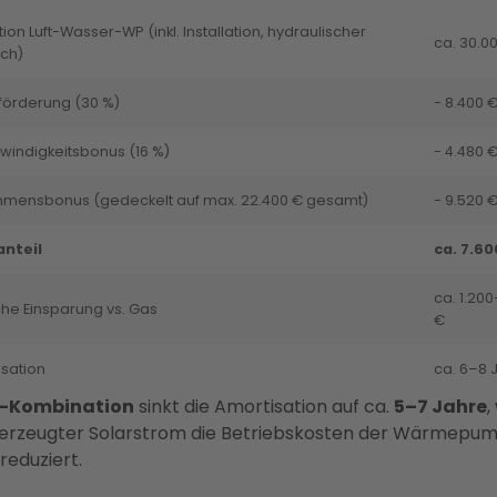
ition Luft-Wasser-WP (inkl. Installation, hydraulischer
ca. 30.0
ch)
förderung (30 %)
- 8.400 
indigkeitsbonus (16 %)
- 4.480 
mmensbonus (gedeckelt auf max. 22.400 € gesamt)
- 9.520 
anteil
ca. 7.60
ca. 1.200
che Einsparung vs. Gas
€
sation
ca. 6–8 
V-Kombination
sinkt die Amortisation auf ca.
5–7 Jahre
,
 erzeugter Solarstrom die Betriebskosten der Wärmepu
reduziert.