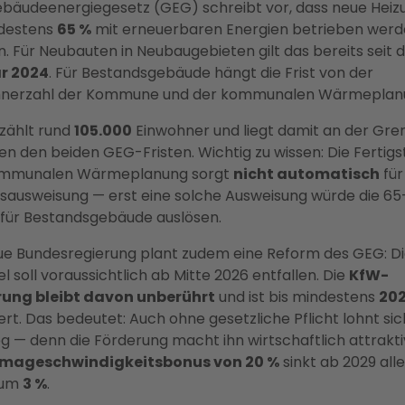
bäudeenergiegesetz (GEG) schreibt vor, dass neue Heiz
destens
65 %
mit erneuerbaren Energien betrieben wer
. Für Neubauten in Neubaugebieten gilt das bereits seit
r 2024
. Für Bestandsgebäude hängt die Frist von der
hnerzahl der Kommune und der kommunalen Wärmeplanu
zählt rund
105.000
Einwohner und liegt damit an der Gre
en den beiden GEG-Fristen. Wichtig zu wissen: Die Fertigs
ommunalen Wärmeplanung sorgt
nicht automatisch
für
sausweisung — erst eine solche Ausweisung würde die 6
t für Bestandsgebäude auslösen.
ue Bundesregierung plant zudem eine Reform des GEG: Di
 soll voraussichtlich ab Mitte 2026 entfallen. Die
KfW-
rung bleibt davon unberührt
und ist bis mindestens
20
ert. Das bedeutet: Auch ohne gesetzliche Pflicht lohnt sic
g — denn die Förderung macht ihn wirtschaftlich attrakti
imageschwindigkeitsbonus von 20 %
sinkt ab 2029 alle
 um
3 %
.