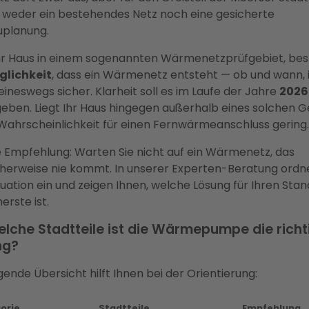
s weder ein bestehendes Netz noch eine gesicherte
planung.
Ihr Haus in einem sogenannten Wärmenetzprüfgebiet, bes
glichkeit
, dass ein Wärmenetz entsteht — ob und wann, i
ineswegs sicher. Klarheit soll es im Laufe der Jahre
2026
eben. Liegt Ihr Haus hingegen außerhalb eines solchen G
e Wahrscheinlichkeit für einen Fernwärmeanschluss gering.
 Empfehlung: Warten Sie nicht auf ein Wärmenetz, das
herweise nie kommt. In unserer Experten-Beratung ordn
tuation ein und zeigen Ihnen, welche Lösung für Ihren Stan
herste ist.
elche Stadtteile ist die Wärmepumpe die richt
ng?
gende Übersicht hilft Ihnen bei der Orientierung:
orie
Stadtteile
Empfehlung