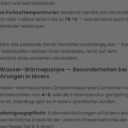
tiert und betriebsbereit.
e Vorlauftemperaturen:
Moderne Geräte von Herstelle
h oder Vaillant liefern bis zu
75 °C
— ausreichend auch f
tehende Heizkörper.
hlen das passende Gerät herstellerunabhängig aus — ba
 individuellen Heizlast Ihres Gebäudes, nicht auf dem
estand eines einzelnen Herstellers.
-Wasser-Wärmepumpe — Besonderheiten bei
hrungen in Moers
Wasser-Wärmepumpen (Erdwärmepumpen) erreichen h
arbeitszahlen von
4–5
, weil die Erdtemperatur ganzjähri
t ist. Allerdings gibt es in Moers spezifische Hürden:
ehmigungspflicht:
Erdsondenbohrungen erfordern ein
serrechtliche Erlaubnis der Unteren Wasserbehörde des
ises Wesel (§§ 8, 9 WHG).