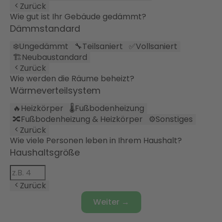
Zurück
Wie gut ist Ihr Gebäude gedämmt?
Dämmstandard
❄️
Ungedämmt
🔧
Teilsaniert
✅
Vollsaniert
🏗️
Neubaustandard
Zurück
Wie werden die Räume beheizt?
Wärmeverteilsystem
🔥
Heizkörper
🌡️
Fußbodenheizung
🔀
Fußbodenheizung & Heizkörper
⚙️
Sonstiges
Zurück
Wie viele Personen leben in Ihrem Haushalt?
Haushaltsgröße
Zurück
Weiter →