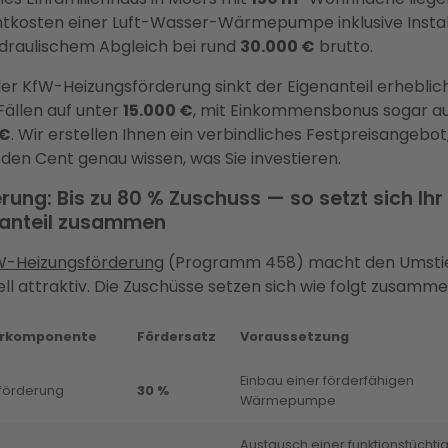
kosten einer Luft-Wasser-Wärmepumpe inklusive Instal
draulischem Abgleich bei rund
30.000 €
brutto.
er KfW-Heizungsförderung sinkt der Eigenanteil erheblich
Fällen auf unter
15.000 €
, mit Einkommensbonus sogar au
 €
. Wir erstellen Ihnen ein verbindliches Festpreisangebot
 den Cent genau wissen, was Sie investieren.
rung: Bis zu 80 % Zuschuss — so setzt sich Ihr
nanteil zusammen
W-Heizungsförderung
(Programm 458) macht den Umsti
ell attraktiv. Die Zuschüsse setzen sich wie folgt zusamme
erkomponente
Fördersatz
Voraussetzung
Einbau einer förderfähigen
förderung
30 %
Wärmepumpe
Austausch einer funktionstüchti