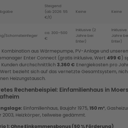
Steigend
Abgabe
(ab 2026: 55
Keine
Keine
€/t)
Inklusive (2
Inklusive
ca. 300–500
ng/Schornsteinfeger
Jahre bei
Jahre be
€
Enter)
Enter)
r Kombination aus Wärmepumpe, PV-Anlage und unsere
emanager Enter Connect (gratis inklusive, Wert
499 €
) 
 Kunden durchschnittlich
3.360 €
Energiekosten pro Jahr
 Wert bezieht sich auf das vernetzte Gesamtsystem, nich
inen Heizungstausch.
etes Rechenbeispiel: Einfamilienhaus in Moer
afheim
ngslage:
Einfamilienhaus, Baujahr 1975,
150 m²
, Gasheiz
r 2003, Heizkörper, teilweise gedämmt.
rio 1: Ohne Einkommensbonus (50 % Förderung)