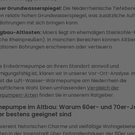
er Grundwasserspiegel:
Die Niederrheinische Tiefeben
en relativ hohen Grundwasserspiegel, was zusätzliche Auf
 Bohrungen mit sich bringen kann.
gbau-Altlasten:
Moers liegt im ehemaligen Steinkohle-
che Rheinpreußen). In manchen Bereichen können Altbe
uationen Bohrungen erschweren oder verteuern.
e Erdwärmepumpe an Ihrem Standort sinnvoll und
igungsfähig ist, klären wir in unserer Vor-Ort-Analyse. In
 ist die Luft-Wasser-Wärmepumpe am Niederrhein die
haftlichere Wahl. Einen umfassenden
Vergleich der
pumpen-Arten
finden Sie in unserem Ratgeber.
epumpe im Altbau: Warum 60er- und 70er-J
r bestens geeignet sind
vereint historischen Charme und vielfältige Wohngebiet
ten in der Innenstadt über Einfamilienhäuser der 60er un