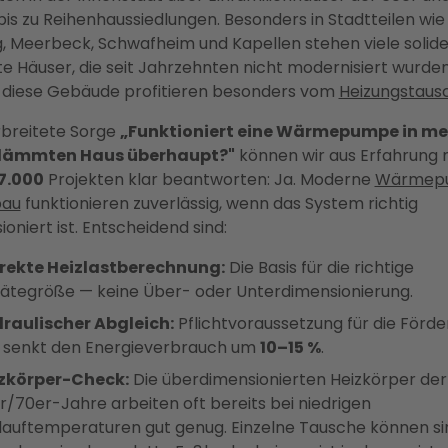
bis zu Reihenhaussiedlungen. Besonders in Stadtteilen wie
, Meerbeck, Schwafheim und Kapellen stehen viele solid
e Häuser, die seit Jahrzehnten nicht modernisiert wurden
diese Gebäude profitieren besonders vom
Heizungstaus
rbreitete Sorge
„Funktioniert eine Wärmepumpe in m
ämmten Haus überhaupt?"
können wir aus Erfahrung 
7.000
Projekten klar beantworten: Ja. Moderne
Wärmep
bau
funktionieren zuverlässig, wenn das System richtig
oniert ist. Entscheidend sind:
rekte Heizlastberechnung:
Die Basis für die richtige
ätegröße — keine Über- oder Unterdimensionierung.
raulischer Abgleich:
Pflichtvoraussetzung für die Förd
 senkt den Energieverbrauch um
10–15 %
.
zkörper-Check:
Die überdimensionierten Heizkörper der
r/70er-Jahre arbeiten oft bereits bei niedrigen
lauftemperaturen gut genug. Einzelne Tausche können si