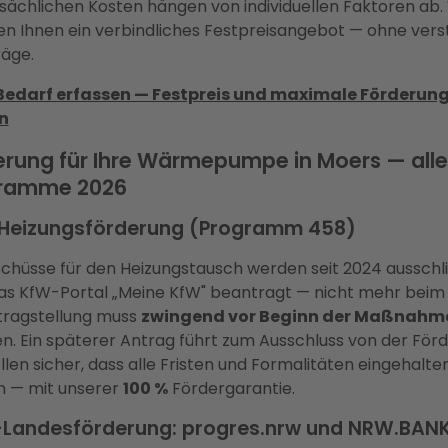
tsächlichen Kosten hängen von individuellen Faktoren ab.
len Ihnen ein verbindliches Festpreisangebot — ohne ver
äge.
Bedarf erfassen — Festpreis und maximale Förderun
n
erung für Ihre Wärmepumpe in Moers — alle
ramme 2026
Heizungsförderung (Programm 458)
schüsse für den Heizungstausch werden seit 2024 ausschli
as KfW-Portal „Meine KfW" beantragt — nicht mehr beim
tragstellung muss
zwingend vor Beginn der Maßnahm
en. Ein späterer Antrag führt zum Ausschluss von der För
llen sicher, dass alle Fristen und Formalitäten eingehalte
 — mit unserer
100 %
Fördergarantie.
Landesförderung: progres.nrw und NRW.BAN