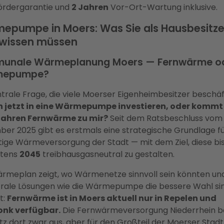
ördergarantie und
2 Jahren
Vor-Ort-Wartung inklusive.
epumpe in Moers: Was Sie als Hausbesitze
t wissen müssen
unale Wärmeplanung Moers — Fernwärme o
mepumpe?
ntrale Frage, die viele Moerser Eigenheimbesitzer beschäft
ch jetzt in eine Wärmepumpe investieren, oder kommt 
Jahren Fernwärme zu mir?
Seit dem Ratsbeschluss vom 
er 2025 gibt es erstmals eine strategische Grundlage fü
tige Wärmeversorgung der Stadt — mit dem Ziel, diese bi
stens
2045
treibhausgasneutral zu gestalten.
rmeplan zeigt, wo Wärmenetze sinnvoll sein könnten un
rale Lösungen wie die Wärmepumpe die bessere Wahl sin
t:
Fernwärme ist in Moers aktuell nur in Repelen und
onk verfügbar.
Die Fernwärmeversorgung Niederrhein b
tz dort zwar aus, aber für den Großteil der Moerser Stadt