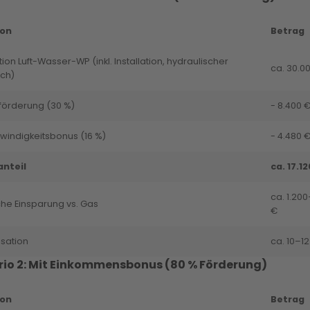
ion
Betrag
ition Luft-Wasser-WP (inkl. Installation, hydraulischer
ca. 30.0
ch)
förderung (30 %)
- 8.400 
indigkeitsbonus (16 %)
- 4.480 
anteil
ca. 17.1
ca. 1.200
che Einsparung vs. Gas
€
sation
ca. 10–1
rio 2: Mit Einkommensbonus (80 % Förderung)
ion
Betrag