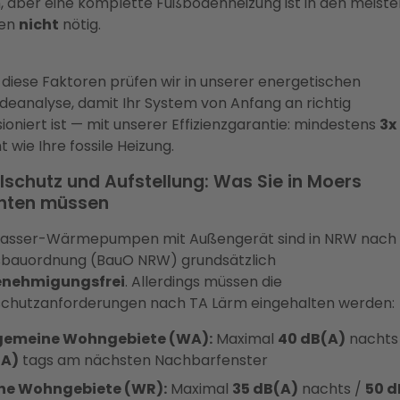
n, aber eine komplette Fußbodenheizung ist in den meiste
len
nicht
nötig.
diese Faktoren prüfen wir in unserer energetischen
eanalyse, damit Ihr System von Anfang an richtig
ioniert ist — mit unserer Effizienzgarantie: mindestens
3x
nt wie Ihre fossile Heizung.
lschutz und Aufstellung: Was Sie in Moers
hten müssen
asser-Wärmepumpen mit Außengerät sind in NRW nach 
bauordnung (BauO NRW) grundsätzlich
nehmigungsfrei
. Allerdings müssen die
schutzanforderungen nach TA Lärm eingehalten werden:
gemeine Wohngebiete (WA):
Maximal
40 dB(A)
nachts
(A)
tags am nächsten Nachbarfenster
ne Wohngebiete (WR):
Maximal
35 dB(A)
nachts /
50 d