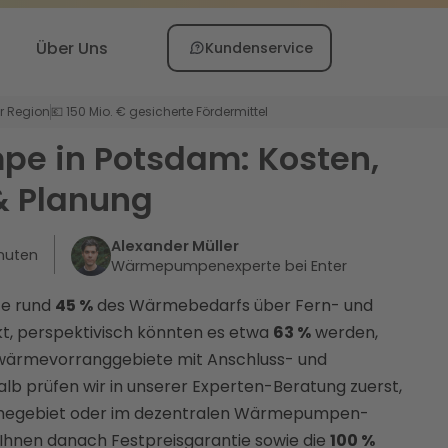
Über Uns
Kundenservice
er Region
💶 150 Mio. € gesicherte Fördermittel
 in Potsdam: Kosten,
& Planung
Alexander Müller
nuten
Wärmepumpenexperte bei Enter
te rund
45 %
des Wärmebedarfs über Fern- und
, perspektivisch könnten es etwa
63 %
werden,
rnwärmevorranggebiete mit Anschluss- und
b prüfen wir in unserer Experten-Beratung zuerst,
rmegebiet oder im dezentralen Wärmepumpen-
n Ihnen danach Festpreisgarantie sowie die
100 %