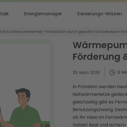
taik
Energiemanager
Sanierungs-Wissen
,8/5 Kundenzufriedenheit
📍 Installation durch geprüfte Fachbetriebe in Ihr
Wärmepumpe
Förderung 
8
Mi
29. März 2026
In Potsdam werden heu
Nahwärmenetze gedeckt
gleichzeitig gibt es Fe
Benutzungszwang. Deshal
ob Ihr Haus im Fernwä
Gebiet liegt und sicher