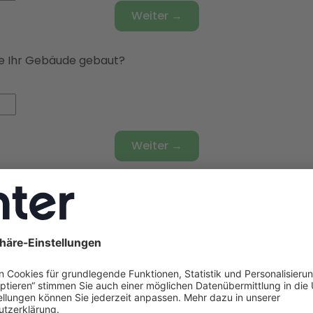
Weiter →
 Ihr Gebäude gebaut?
Weiter →
bäudetyp haben Sie?
t
ienhaus
🏘️
Doppelhaushälfte
🏫
Reihenhaus
🏢
Mehrfami
t Ihr Gebäude gedämmt?
dard
mmt
🔧
Teilsaniert
✅
Vollsaniert
🏗️
Neubaustandard