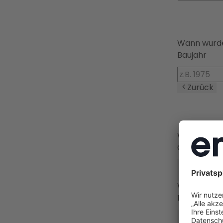
Wann wurde
Baujahr
Zurück
Welchen Ge
Gebäudear
🏠
Einfamil
Zurück
Wie gut is
Dämmstan
❄️
Ungedä