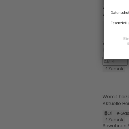
Zurück
Wie werden
Wärmevert
🔥
Heizkörp
⚙️
Sonstige
Zurück
Wie viele P
Haushaltsg
Zurück
Womit heiz
Aktuelle He
🛢️
Öl
🔥
Ga
Zurück
Bewohnen Si