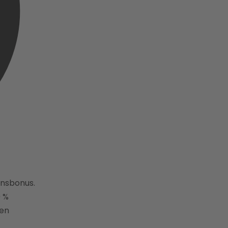
nsbonus.
0 %
nen