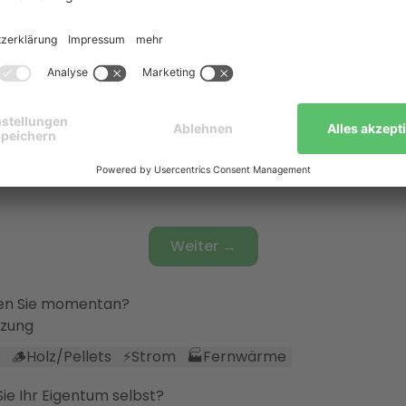
 die Räume beheizt?
eilsystem
er
🌡️
Fußbodenheizung
🔀
Fußbodenheizung & Heizkörpe
s
ersonen leben in Ihrem Haushalt?
röße
Weiter →
en Sie momentan?
izung
s
🪵
Holz/Pellets
⚡
Strom
🏭
Fernwärme
e Ihr Eigentum selbst?