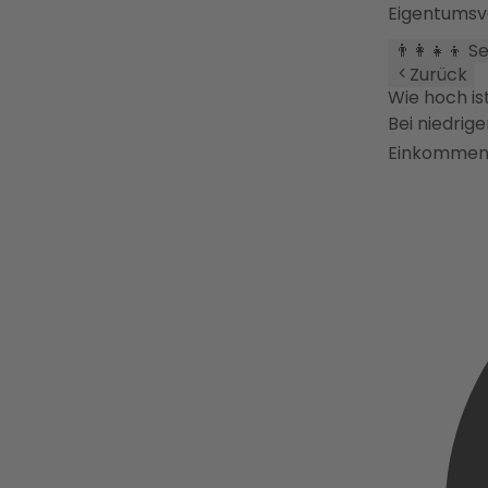
Eigentumsv
👨‍👩‍👧‍👦 
Zurück
Wie hoch is
Bei niedrig
Einkommen