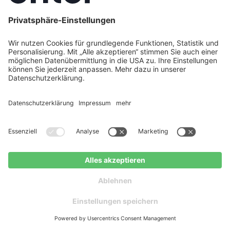
Förderbaustein
Höhe
Voraussetzung
Einbau einer
Grundförderung
30 %
förderfähigen
Wärmepumpe
Austausch einer
Klimageschwindigkeitsbonus
20 %
fossilen Heizung
bis Ende 2028
Natürliches
Effizienzbonus
5 %
Kältemittel (R290)
✓
Zu versteuerndes
Einkommensbonus
30 %
Jahreseinkommen
< 40.000 €
Max. förderfähige
Summe: 30.000 €
Maximum
70 %
→
max. 21.000 €
Zuschuss