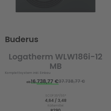
Buderus
Logatherm WLW186i-12
MB
Komplettsystem inkl. Einbau
16.738,77 €
37.738,77 €
ab
SCOP 35°/55°
4,64 / 3,48
Kältemittel
R290