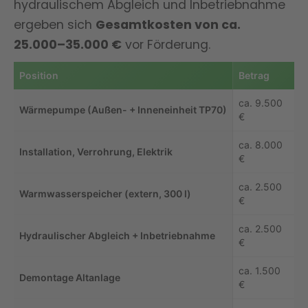
hydraulischem Abgleich und Inbetriebnahme
ergeben sich
Gesamtkosten von ca.
25.000–35.000 €
vor Förderung.
Position
Betrag
ca. 9.500
Wärmepumpe (Außen- + Inneneinheit TP70)
€
ca. 8.000
Installation, Verrohrung, Elektrik
€
ca. 2.500
Warmwasserspeicher (extern, 300 l)
€
ca. 2.500
Hydraulischer Abgleich + Inbetriebnahme
€
ca. 1.500
Demontage Altanlage
€