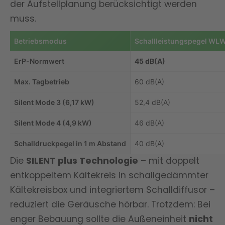
der Aufstellplanung berücksichtigt werden
muss.
Betriebsmodus
Schallleistungspegel WL
ErP-Normwert
45 dB(A)
Max. Tagbetrieb
60 dB(A)
Silent Mode 3 (6,17 kW)
52,4 dB(A)
Silent Mode 4 (4,9 kW)
46 dB(A)
Schalldruckpegel in 1 m Abstand
40 dB(A)
Die
SILENT plus Technologie
– mit doppelt
entkoppeltem Kältekreis in schallgedämmter
Kältekreisbox und integriertem Schalldiffusor –
reduziert die Geräusche hörbar. Trotzdem: Bei
enger Bebauung sollte die Außeneinheit
nicht