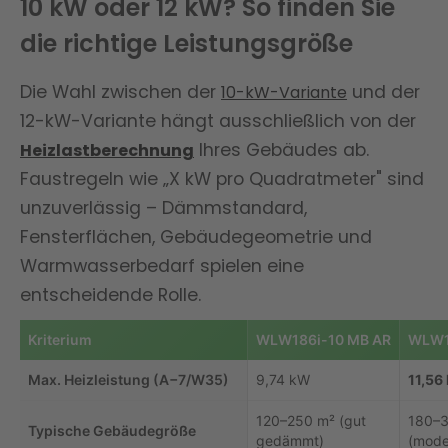
10 kW oder 12 kW? So finden Sie
die richtige Leistungsgröße
Die Wahl zwischen der
und der
10-kW-Variante
12-kW-Variante hängt ausschließlich von der
Ihres Gebäudes ab.
Heizlastberechnung
Faustregeln wie „X kW pro Quadratmeter" sind
unzuverlässig – Dämmstandard,
Fensterflächen, Gebäudegeometrie und
Warmwasserbedarf spielen eine
entscheidende Rolle.
Kriterium
WLW186i-10 MB AR
WLW1
Max. Heizleistung (A−7/W35)
9,74 kW
11,56
120–250 m² (gut
180–
Typische Gebäudegröße
gedämmt)
(mode