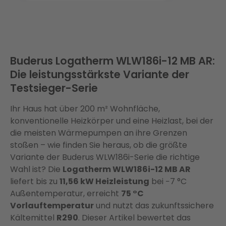
Buderus Logatherm WLW186i-12 MB AR:
Die leistungsstärkste Variante der
Testsieger-Serie
Ihr Haus hat über 200 m² Wohnfläche,
konventionelle Heizkörper und eine Heizlast, bei der
die meisten Wärmepumpen an ihre Grenzen
stoßen – wie finden Sie heraus, ob die größte
Variante der Buderus WLW186i-Serie die richtige
Wahl ist? Die
Logatherm WLW186i-12 MB AR
liefert bis zu
11,56 kW Heizleistung
bei −7 °C
Außentemperatur, erreicht
75 °C
Vorlauftemperatur
und nutzt das zukunftssichere
Kältemittel
R290
. Dieser Artikel bewertet das