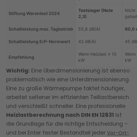
Testsieger (Note
Nicht
Stiftung Warentest 2024
2,3)
getes
Schallleistung max. Tagbetrieb
55,8 dB(A)
60,0 
Schallleistung ErP-Normwert
42 dB(A)
45 dB
Wenn Heizlast ≤ 10
Wenn 
Empfehlung
kW
kW
Wichtig:
Eine Überdimensionierung ist ebenso
problematisch wie eine Unterdimensionierung.
Eine zu große Wärmepumpe taktet häufiger,
arbeitet seltener im effizienten Teillastbereich
und verschleißt schneller. Eine professionelle
Heizlastberechnung nach DIN EN 12831
ist
die Grundlage für die richtige Entscheidung –
und bei Enter fester Bestandteil jeder
Vor-Ort-