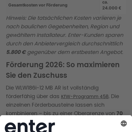
ca.
Gesamtkosten vor Förderung
24.000 €
Hinweis: Die tatsächlichen Kosten variieren je
nach baulichen Gegebenheiten, Region und
gewähltem Installateur. Enter-Kunden sparen
durch den Anbietervergleich durchschnittlich
5.800 €
gegenüber dem erstbesten Angebot.
Förderung 2026: So maximieren
Sie den Zuschuss
Die WLW186i-12 MB AR ist vollständig
förderfähig über das
. Die
KfW-Programm 458
einzelnen Förderbausteine lassen sich
kombinieren – bis zu einer Obergrenze von
70
%
: