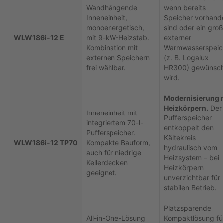
Wandhängende
wenn bereits
Inneneinheit,
Speicher vorhand
monoenergetisch,
sind oder ein groß
WLW186i-12 E
mit 9-kW-Heizstab.
externer
Kombination mit
Warmwasserspeic
externen Speichern
(z. B. Logalux
frei wählbar.
HR300) gewünsc
wird.
Modernisierung 
Heizkörpern.
Der
Inneneinheit mit
Pufferspeicher
integriertem 70-l-
entkoppelt den
Pufferspeicher.
Kältekreis
WLW186i-12 TP70
Kompakte Bauform,
hydraulisch vom
auch für niedrige
Heizsystem – bei
Kellerdecken
Heizkörpern
geeignet.
unverzichtbar für
stabilen Betrieb.
Platzsparende
All-in-One-Lösung
Kompaktlösung fü