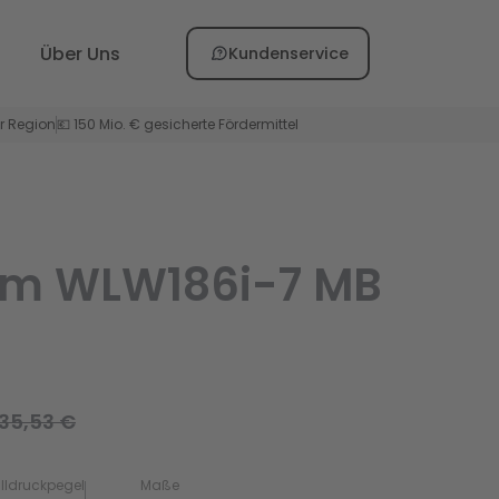
Über Uns
Kundenservice
er Region
💶 150 Mio. € gesicherte Fördermittel
rm WLW186i-7 MB
35,53 €
lldruckpegel
Maße