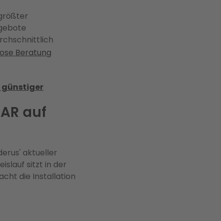
größter
ngebote
rchschnittlich
lose Beratung
 günstiger
 AR auf
derus' aktueller
lauf sitzt in der
cht die Installation