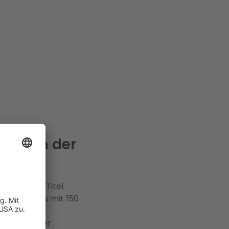
t sich der
-Warentest-Titel
familienhaus mit 150
iese Frage
rforen, einer