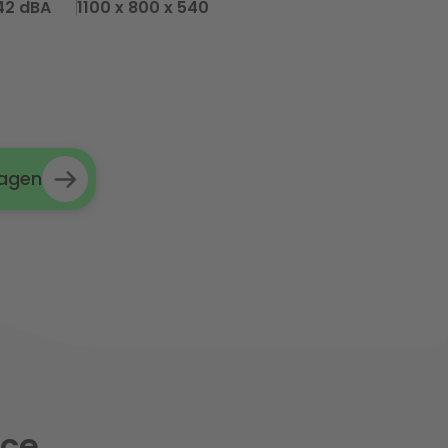
42 dBA
1100 x 800 x 540
ragen
ice