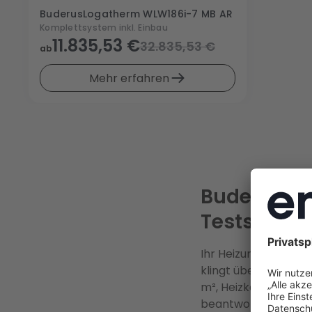
Buderus
Logatherm WLW186i-7 MB AR
Komplettsystem inkl. Einbau
11.835,53 €
32.835,53 €
ab
Mehr erfahren
Buderus Lo
Testsieger 
Ihr Heizungsbauer h
klingt überzeugend –
m², Heizkörpern aus
beantworten wir hie