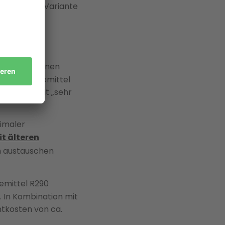
r die 7-kW-Variante
 erreicht einen
lichen Kältemittel
Baureihe mit „sehr
imaler
t älteren
m austauschen
emittel R290
. In Kombination mit
mtkosten von ca.