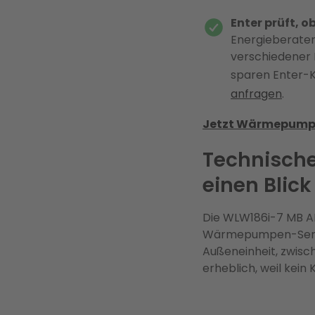
Enter prüft, o
Energieberater
verschiedener 
sparen Enter-
anfragen
.
Jetzt Wärmepumpen
Technische
einen Blick
Die WLW186i-7 MB AR
Wärmepumpen-Serie. 
Außeneinheit, zwisch
erheblich, weil kein 