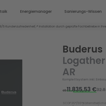
taik
Energiemanager
Sanierungs-Wissen
,8/5 Kundenzufriedenheit
📍 Installation durch geprüfte Fachbetriebe in Ihr
Buderus
Logathe
AR
Komplettsystem inkl. Einbau
11.835,53 €
32.8
ab
SCOP 35°/55°
Kältemittel
Scha