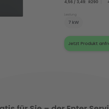
4,56 / 3,49
R290
Leistung
7 kW
Jetzt Produkt anf
atis für Sie – der Enter Serv