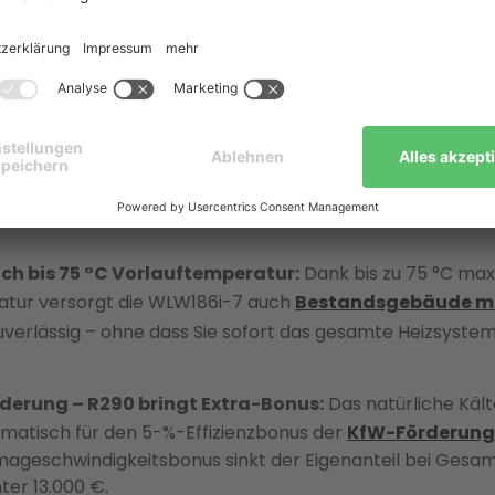
hnung und einer ehrlichen Einordnung, für welche Häuse
 – und für welche nicht.
 kurz und kompakt
chnologie mit Top-Effizienz:
Die Buderus WLW186i-7 AR
4
bei 35 °C Vorlauftemperatur und arbeitet mit dem natür
. Stiftung Warentest bewertete die Energieeffizienz der 
ch bis 75 °C Vorlauftemperatur:
Dank bis zu 75 °C max
atur versorgt die WLW186i-7 auch
Bestandsgebäude mi
verlässig – ohne dass Sie sofort das gesamte Heizsyste
örderung – R290 bringt Extra-Bonus:
Das natürliche Kält
tomatisch für den 5-%-Effizienzbonus der
KfW-Förderung
mageschwindigkeitsbonus sinkt der Eigenanteil bei Gesa
ter 13.000 €.