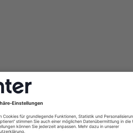
gatherm WLW186i-7 MB AR: Lohn
für Ihr Haus?
at Ihnen die Buderus WLW186i-7 angeboten, der Stiftung
 aber wie verhält sich dieses Modell konkret in einem Ein
 den 90ern und einer 25 Jahre alten Gasheizung? Genau d
r: mit technischen Fakten, echten Praxiswerten aus Nutze