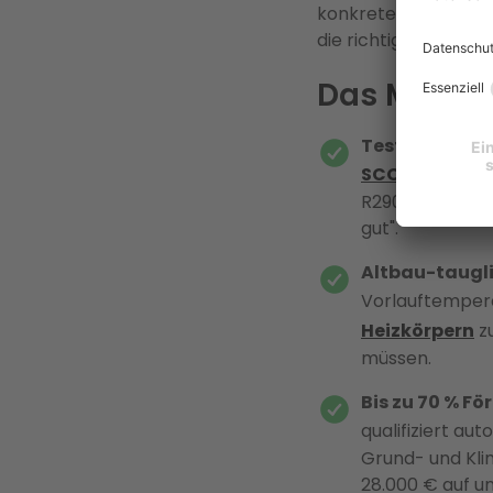
konkreten Förderrec
die richtige Wahl ist
Das Modell
Testsieger-Te
SCOP von 4,7
R290 (GWP 0,02)
gut".
Altbau-taugli
Vorlauftemper
Heizkörpern
zu
müssen.
Bis zu 70 % F
qualifiziert au
Grund- und Kli
28.000 € auf un