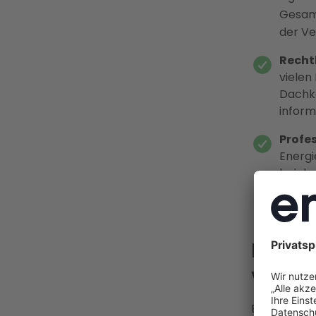
Gesam
der Ve
Recht
vielen
Dachko
inform
Profe
Energi
bei de
möglic
Dacha
vorher
Bevor Sie 