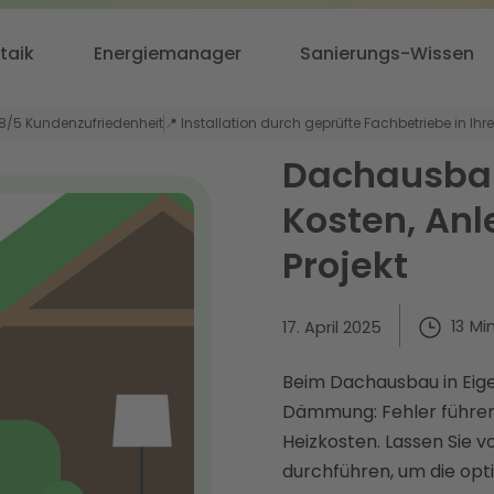
taik
Energiemanager
Sanierungs-Wissen
,8/5 Kundenzufriedenheit
📍 Installation durch geprüfte Fachbetriebe in Ihr
Dachausbau
Kosten, Anle
Projekt
13
Mi
17. April 2025
Beim Dachausbau in Eigen
Dämmung: Fehler führe
Heizkosten. Lassen Sie v
durchführen, um die opt