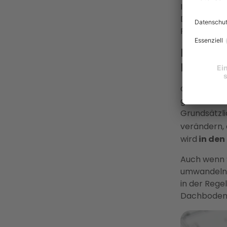
Ihren Dach
Dachausbau 
Probleme u
Rechtli
Dachau
Ob Sie für 
genauen Vo
Grundsätzli
verändern,
wird
in den
Auch wenn 
umwandeln u
in der Rege
Dachboden 