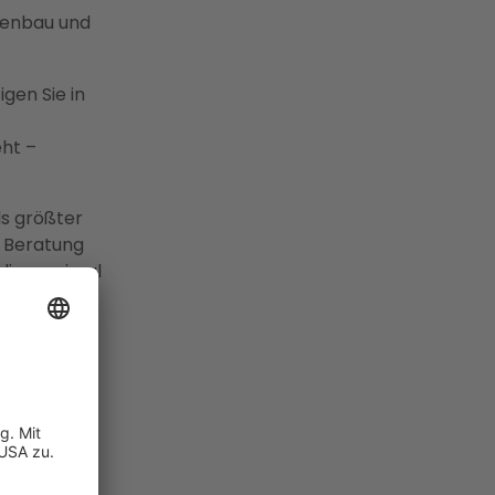
kenbau und
gen Sie in
ht –
s größter
n Beratung
 die maximal
len, um