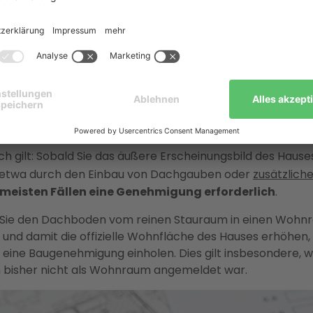
boden auszubauen, sind einige grundlegende Überlegung
wichtig. Die sorgfältige Planung im Vorfeld vermeidet s
nd unerwartete Kosten.
che Aspekte: Wann brauchen Sie eine
sbau-Genehmigung?
Ihren Dachausbau eine
Baugenehmigung
benötigen, hä
rschriften Ihres Bundeslandes oder Ihrer Kommune ab.
ch gilt: Sobald Sie das äußere Erscheinungsbild des Hause
 etwa durch den Einbau von Dachgauben oder
zusätzlich
 meisten Fällen eine Genehmigung erforderlich
.
Sie den Dachboden vom reinen Stauraum in einen Wohn
nd damit die offizielle Wohnfläche des Hauses erhöhen,
l eine Baugenehmigung einholen. Dies gilt insbesondere, 
bisher nicht als Wohnraum angemeldet war.