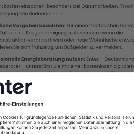
tkosten einsparen, besonders bei
Dämmarbeiten
, Troc
rlegung von Bodenbelägen.
liche Vorgaben beachten:
Für einen Dachausbau benöti
 Fällen eine Baugenehmigung, insbesondere wenn die
nstruktion verändert wird oder neue Wohnfläche entste
ieren Sie sich frühzeitig, um Bußgelder zu vermeiden.
ssionelle Energieberatung nutzen:
Enter – Deutschland
eberater – unterstützt Sie mit einer kostenlosen digitale
r optimalen Planung Ihrer Dachdämmung und hilft Ihnen,
he Förderung zu sichern.
usbau selber machen: Was Sie
 wissen sollten
den ersten Hammer schwingen oder Baumaterialien bestel