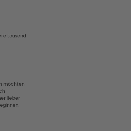
ere tausend
fen möchten
ch
er lieber
beginnen.