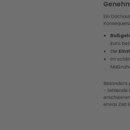
Genehm
Ein Dachau
Konsequenze
Bußgel
Euro be
Die
Eins
Im schli
Maßnah
Besonders p
– fehlende
erschweren 
etwas Zeit 