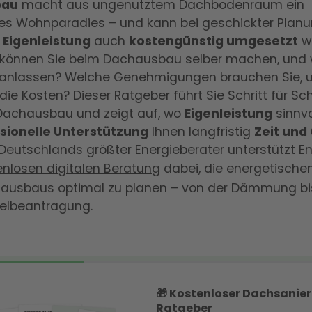
bau
macht aus ungenutztem Dachbodenraum ein
es Wohnparadies – und kann bei geschickter Plan
r Eigenleistung
auch
kostengünstig umgesetzt
w
können Sie beim Dachausbau selber machen, und w
s ranlassen? Welche Genehmigungen brauchen Sie, 
die Kosten? Dieser Ratgeber führt Sie Schritt für Sch
-Dachausbau und zeigt auf, wo
Eigenleistung
sinnvo
sionelle Unterstützung
Ihnen langfristig
Zeit und
s Deutschlands größter Energieberater unterstützt En
enlosen digitalen Beratung
dabei, die energetische
hausbaus optimal zu planen – von der Dämmung bi
telbeantragung.