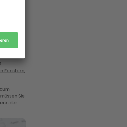
en zum
pätere
ngt von den
s
en Fenstern
,
raum
 müssen Sie
wenn der