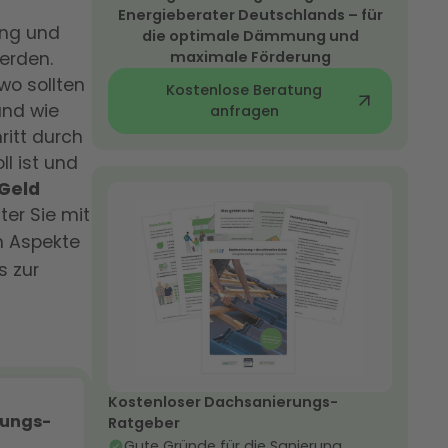
Energieberater Deutschlands – für
ung und
die optimale Dämmung und
erden.
maximale Förderung
o sollten
Kostenlose Beratung
und wie
anfragen
ritt durch
ll ist und
 Geld
ter Sie mit
n Aspekte
s zur
Kostenloser Dachsanierungs-
Ratgeber
Gute Gründe für die Sanierung