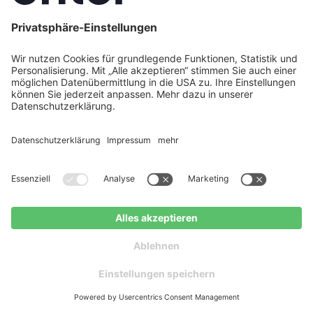
Energieeffizienz-Experten Ihre Situation und helfen
Ihnen, die beste Lösung für Ihre Sanierung zu finden.
Nach der gründlichen Analyse unterstützen wir Sie
bei der Antragstellung für die gewünschten
Maßnahmen. Nach der Genehmigung begleiten wir
die Umsetzung und kümmern uns um die Vorlage
der Nachweise für die Auszahlung der Förderung.
Enter nimmt Ihnen den gesamten bürokratischen
Aufwand ab – von der Antragstellung bis zur
Nachweisführung. So können Sie sich auf das
Wesentliche konzentrieren: die fachgerechte
Beseitigung der Kältebrücken in Ihrem Zuhause.
Kostenlose Beratung
Kostenloser
anfragen
Ratgeber