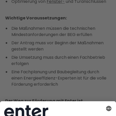
Optimierung von
Fenster-
und Türanschlüssen
Wichtige Voraussetzungen:
Die Maßnahmen müssen die technischen
Mindestanforderungen der BEG erfüllen
Der Antrag muss vor Beginn der Maßnahmen
gestellt werden
Die Umsetzung muss durch einen Fachbetrieb
erfolgen
Eine Fachplanung und Baubegleitung durch
einen Energieeffizienz-Experten ist für die volle
Förderung erforderlich
Der Weg zur Förderung mit Enter ist
unkompliziert
: Im Rahmen einer kostenlosen
digitalen Beratung analysieren unsere