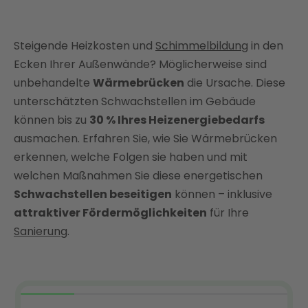
Das Thema kurz und kompakt
Was ist eine Wärmebrücke?
Steigende Heizkosten und
Arten von Wärmebrücken und ihre typischen
Schimmelbildung
in den
Schwachstellen im Haus
Ecken Ihrer Außenwände? Möglicherweise sind
unbehandelte
Wärmebrücken
die Ursache. Diese
Gefahren und Folgen von Wärmebrücken
unterschätzten Schwachstellen im Gebäude
So spüren Sie Wärmebrücken auf
können bis zu
30 % Ihres Heizenergiebedarfs
Wärmebrücken beseitigen mit effektiver Sanierung
ausmachen. Erfahren Sie, wie Sie Wärmebrücken
Das kostet die Sanierung von Wärmebrücken
erkennen, welche Folgen sie haben und mit
Bis zu 20 % Förderung für Ihre Sanierung von
welchen Maßnahmen Sie diese energetischen
Wärmebrücken
Schwachstellen beseitigen
können – inklusive
Fazit: Mit Enter Wärmebrücken professionell
attraktiver Fördermöglichkeiten
für Ihre
beseitigen
Sanierung
.
FAQ