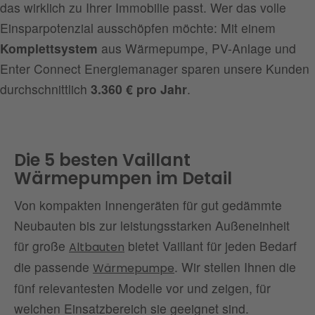
das wirklich zu Ihrer Immobilie passt. Wer das volle
Eignung für Radiatoren (Altbau)
Sehr geeignet
Einsparpotenzial ausschöpfen möchte: Mit einem
Komplettsystem
aus Wärmepumpe, PV-Anlage und
Enter Connect Energiemanager sparen unsere Kunden
durchschnittlich
3.360 € pro Jahr
.
Die 5 besten Vaillant
Wärmepumpen im Detail
Von kompakten Innengeräten für gut gedämmte
Neubauten bis zur leistungsstarken Außeneinheit
für große
bietet Vaillant für jeden Bedarf
Altbauten
die passende
. Wir stellen Ihnen die
Wärmepumpe
fünf relevantesten Modelle vor und zeigen, für
welchen Einsatzbereich sie geeignet sind.